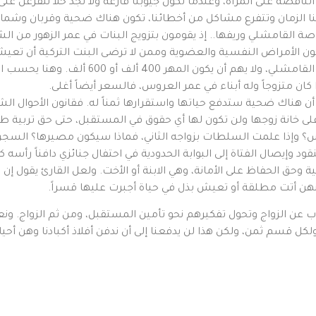
قصة على المرأة، وعندما تكون جيوبنا فارغة ولا نجد حلا نتفرعن على ا
ا الزمان وتتفرع مشاكل من أخطائنا، تكون هناك ضحية وقربان وشماع
ة القامشلي وريفها.. إذ يقومون بتزويج البنات في عمر الزهور من الشي
ون الأمراض النفسية والعضوية وممن لا ترضى البنت التركية أن تعيش م
هروباً من التكاليف الباهظة للزواج، والحل عند 
 كان متزوجاً وله أبناء في عمر العروس، فالسعر أيضاً أغلى.
ن هناك ضحية ستدفع حياتها واستقرارها ثمناً له. فقانون الأحوال الشخ
ى خانة زوجها ولن تكون لها أي حقوق في المستقبل، حتى حق تربية ط
وإذا علمت السلطات بزواجه الثاني، فماذا سيكون مصيرها؟ السجن ب
لنقود وإيصال الفتاة إلى البوابة الحدودية في احتفال جنائزي دافناً رأس
ة وحق الحفاظ على الأمانة، وهي الابنة أو الأخت. ولعل القارئ يقول 
عن الزواج وتحول تفكيرهم نحو تأمين المستقبل، ومن ثم الزواج. ونعلم
قسم ثمن، ولكن هذا لن يدفعنا إلى أن ندفن أفلاذ أكبادنا وهن أحياء