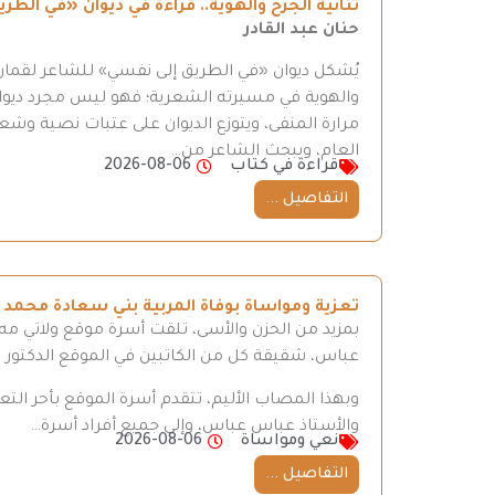
ثنائية الجرح والهوية.. قراءة في ديوان «في ال
حنان عبد القادر
يُشكل ديوان «في الطريق إلى نفسي» للشاعر لقمان 
والهوية في مسيرته الشعرية؛ فهو ليس مجرد ديوان
مرارة المنفى، ويتوزع الديوان على عتبات نصية وش
العام، ويبحث الشاعر من…
قراءة في كتاب
2026-08-06
التفاصيل ...
تعزية ومواساة بوفاة المربية بني سعادة محمد
بمزيد من الحزن والأسى، تلقت أسرة موقع ولاتي مه ن
عباس، شقيقة كل من الكاتبين في الموقع الدكتور
وبهذا المصاب الأليم، تتقدم أسرة الموقع بأحر ال
والأستاذ عباس عباس، وإلى جميع أفراد أسرة…
نعي ومواساة
2026-08-06
التفاصيل ...