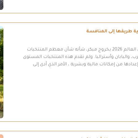
انتهت مشاركة المنتخب العراقي في نهائيات كأس العالم 2026 بخروج مبكر، شأنه شأن معظم المنتخبات
ب، واليابان وأستراليا. ولم تقدم هذه المنتخبات المستوى
عدادها من إمكانات مالية وبشرية ، الأمر الذي أدى إلى