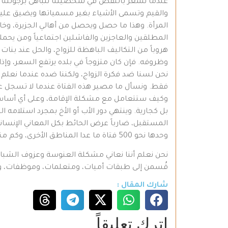
عندما نشعر بالنقص في شخصيتنا نتباهى برجولتنا النا
والقيم وتسمى الأشياء بغير مسمياتها ويضيق علين
المرأة. وهذا ما حصل ويحصل من أهالي الجزيرة، وخاص
المطلقين والعاجزين والفاشلين اجتماعياً ومن يحمل
وظروفه. فإن كان متزوجاً في بلده يرتفع السعر، وإذا
نحن لسنا ضد فكرة الزواج، ولكننا ضده عندما نعلم أ
فقط. ونسأل ما مصير هذه الفتاة عندما لا تسجل عل
وكيف ستتعامل مع مشكلة الإقامة، وعلى أي أساس؟ 
بل كجارية. وينتهي دور الأب أو الأخ بمجرد استلامه ا
المستقبل، ضارباً عرض الحائط بكل المعاني الإنساني
وحدها نحو 500 فتاة ما عدا المناطق الأخرى، وكم منهن أتت مطلقة أو تعيش بذل في حياة أجبرت عليها قسراً.
نحن نعلم أننا نعاني مشكلة العنوسة وعزوف الشباب 
قُسمن إلى طبقات أميات، ومتعلمات، وموظفات، ولكل 
شارك المقال :
اترك تعليقاً