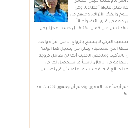
لمرأة، وعندما تتبدل المبادئ
ة نعلق عليها أخطاءنا، وهي
وخ والعُجُز الأتراك، وجلهم من
عه في قرى نائية، وأحياناً
بنات القامشلي، ولا يهم أن يكون المهر 400 ألف أو 600 ألف. وهنا يحسب النقد ليس على جَمال الفتاة، بل حسب عجز الرجل
صية التركي لا يسمح بالزواج إلا من امرأة واحدة
فلها الذي ستنجبه؟ وعلى من يسجل هذا الولد؟
التأكيد. وملخص الحديث أنها لن تعامل كزوجة،
ه كالنعامة في الرمال، ناسياً ما سيحصل لها في
إن هذا مبالغ فيه، فحسب ما علمت أن في نصيبين
 أيضاً غلاء المهور، ونعلم أن جمهور الفتيات قد
!