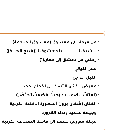
· من فرهاد الى معشوق (معشوق الملحمة)
· يا شيخنا………………يا معشوقنا ((شيخ الحرية))
· رحلتي من دمشق إلى عمان(1)
· قمر الليالي
· الليل الداجي
· معرض الفنان التشكيلي لقمان أحمد
· (نفثاتُ الصّمت) و (حيثُ الصّمتُ يُحتَضَر)
· الفنان (شفان برور) أسطورة الأغنية الكردية
· وجيهة سعيد ونداء اللازورد
· مجلة سورمي تنضم الى قافلة الصحافة الكردية