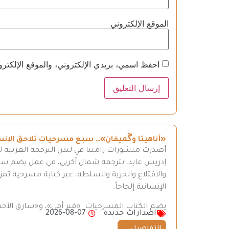
الموقع الإلكتروني
احفظ اسمي، بريدي الإلكتروني، والموقع الإلكترو
«أناهيتا وگَميفان»… سبع مسرحيات تلاحق الإن
أصدرت منشورات رامينا في لندن الترجمة العربية ل
إدريس عابد، بترجمة شمال آكريي، في عمل يضم سبع 
والاقتلاع والحرية والسلطة، عبر كتابة مسرحية تمزج
الإنسانية إلحاحاً.
يضم الكتاب المسرحيات: «قبر أمي»، و«سارق الأحذ
اصدارات جديدة
2026-08-07
التفاصيل ...