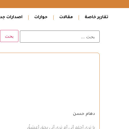
تقارير خاصة
مقالات
حوارات
اصدارات جدي
دهام حسن
يا ترى أحلم أني أم ترى أني بحق أعشقُ