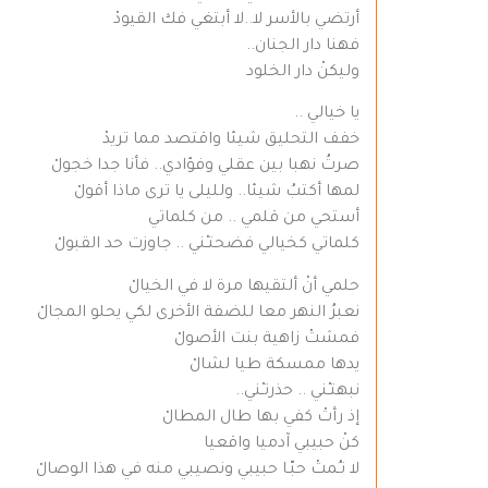
أرتضي بالأسر لا..لا أبتغي فك القيودْ
فهنا دار الجنان..
وليكنْ دار الخلود
يا خيالي ..
خفف التحليق شيئا واقتصد مما تريدْ
صرتُ نهبا بين عقلي وفؤادي.. فأنا جدا خجولْ
لمها أكتبُ شيئا.. ولليلى يا ترى ماذا أقولْ
أستحي من قلمي .. من كلماتي
كلماتي كخيالي فضحتـْني .. جاوزت حد القبولْ
حلمي أنْ ألتقيها مرة لا في الخيالْ
نعبرُ النهر معا للضفة الأخرى لكي يحلو المجالْ
فمشتْ زاهية بنت الأصولْ
يدها ممسكة طيا لشالْ
نبهتـْني .. حذرتـْني..
إذ رأتْ كفي بها طال المطالْ
كنْ حبيبي آدميا واقعيا
لا تـُمتْ حبّـا حبيبي ونصيبي منه في هذا الوصالْ