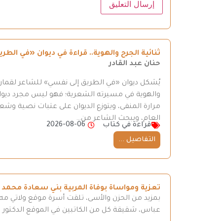
ثنائية الجرح والهوية.. قراءة في ديوان «في ال
حنان عبد القادر
يُشكل ديوان «في الطريق إلى نفسي» للشاعر لقمان 
والهوية في مسيرته الشعرية؛ فهو ليس مجرد ديوان
مرارة المنفى، ويتوزع الديوان على عتبات نصية وش
العام، ويبحث الشاعر من…
قراءة في كتاب
2026-08-06
التفاصيل ...
تعزية ومواساة بوفاة المربية بني سعادة محمد
بمزيد من الحزن والأسى، تلقت أسرة موقع ولاتي مه ن
عباس، شقيقة كل من الكاتبين في الموقع الدكتور