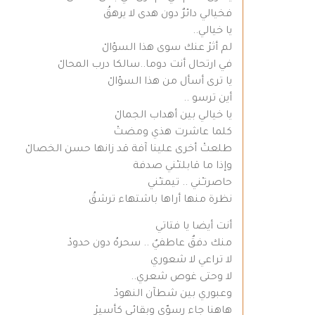
فخيالي دائرٌ دون هدى لا يرهقُ
يا خيالي..
لم أثرْ عنك سوى هذا السؤالْ
في ارتحال أنت دوما..سالكا درب المحالْ
يا ترى أسأل من هذا السؤالْ
أين ترسو ..
يا خيالي بين أهداب الجمالْ
كلما عاشرت هذي ومضتْ
طلعتْ أخرى علينا آفة قد زانها حسن الخصالْ
وإذا ما قابلتـْني صدفة
حاصرتـْني .. تيمتـْني
نظرة منها أراها باشتهاء ترشقُ
أنت أيضا يا فتاتي
منك دفقٌ عاطفيٌ .. سحرهُ دون حدودْ
لا تراعي لا شعوري
لا وحتى غوص شعري..
وعبوري بين شطآن النهودْ
هاهنا جاء رسوّي وبقائي كأسيرْ