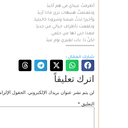
أطرقتْ عيناي في هم أكيدْ
وتلعثمتُ هنيهات ترى ماذا أريدْ
وأخيرا لذتُ صمتا وشرودا كالبليدْ
وتلفعت بأطراف خيالي من جديدْ
فغدا حبي لها من حلمي..
لكنّ ذا..بات لغيري يوم عيدْ
********************
شارك المقال :
اترك تعليقاً
لن يتم نشر عنوان بريدك الإلكتروني.
الحقول الإلزام
التعليق
*