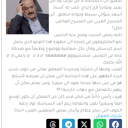
نتطرق الى السياسة لا من قريب ولا من
بعيد, وتفادياً لأي إحراج قلت له: أستاذ
أسعد سؤالي بسيط وجوابه مطلق , أين
المسرح العربي من المسرح العالمي
ككل؟.
لكنه رفض الحديث وفتح يديه الاثنتين
نحو المايكروفون في إشارة الى خطورة هذا اللوغو الذي يحمل
اسم كردستان وقال بكل شفافية ووضوح وطبعاً مع ضحكة
غاية في التمثيل: شششوووو ههههههه لا لا لا لا ياعمي لا لا
الله يخليك .
أيقنت وقتها أن ممثلنا ومخرجنا العملاق يعاني من خوف شديد
مردَه الظهور على هذه الشاشة التي يمكن ان تعرضه لأسئلةٍ
هو في غنى عنها عندما يعود الى سوريا, ومن يعلم يمكن أن
يتهم بالتعامل مع جهات خارجية؟؟!!.
هززت رأسي خائباً من فنان قدير كان من الممكن أن يكون اوسع
افقاً وسفيراً للفن والثقافة رغم أنف السياسة, لولا رجفة
الخوف التي تنخر عظام وأبدان بعض المثقفين العرب احيانا.
شارك المقال :