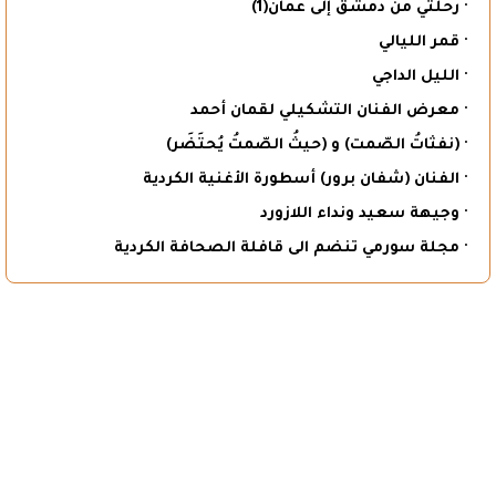
· رحلتي من دمشق إلى عمان(1)
· قمر الليالي
· الليل الداجي
· معرض الفنان التشكيلي لقمان أحمد
· (نفثاتُ الصّمت) و (حيثُ الصّمتُ يُحتَضَر)
· الفنان (شفان برور) أسطورة الأغنية الكردية
· وجيهة سعيد ونداء اللازورد
· مجلة سورمي تنضم الى قافلة الصحافة الكردية