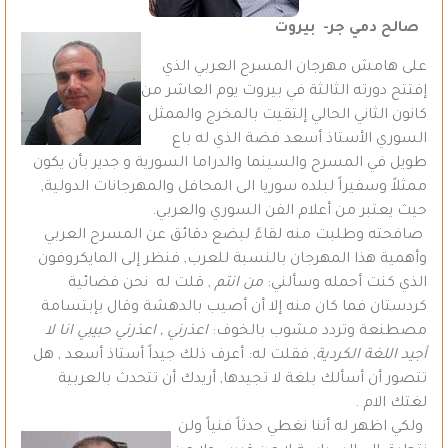
صالح دمي جر- بيروت
على هامش مهرجان المسرح العربي الذي
إفتتح دورته الثالثة في بيروت يوم العاشر من
كانون الثاني الحالي إلتقيت بالمخرج والممثل
السوري الأستاذ أسعد فضة الذي له باع
طويل في المسرح والسينما والدراما السورية و جدير بأن يكون
ممثلاً وسفيراً لبلده سوريا الى المحافل والمهرجانات الدولية,
حيث يعتبر من أعلام الفن السوري والعربي.
صافحته وطلبت منه لقاءً لبضع دقائق عن المسرح العربي
وأهمية هذا المهرجان بالنسبة للعرب, فنظر إلى المايكروفون
الذي كنت أحمله وسألني:
من انتم
, قلت له نحن فضائية
كردستان فما كان منه إلا أن أصيب بالدهشة وقال بإبتسامة
مصطنعة وتردد مشوب بالخوف:
اعذرني , اعذرني حبيبي انا لا
أجيد اللغة الكردية
, فقلت له: أعرف ذلك جيداً أستاذ أسعد , هل
تتصور أن أسألك بلغة لا تجيدها, أريدك أن تتحدث بالعربية
لغتك الام .
ولكي اظهر له أننا نغطي حدثاً فنياً ولن