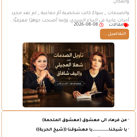
والمكان.
والصدمات _ سواءٌ كانت شخصية أمْ جماعية _ لم تعد مجرد
أحداث عابرة في البناء السردي، وإنما أصبحت جوهرًا معرفيًّا…
مقالات
2026-08-08
التفاصيل ...
· من فرهاد الى معشوق (معشوق الملحمة)
· يا شيخنا………………يا معشوقنا ((شيخ الحرية))