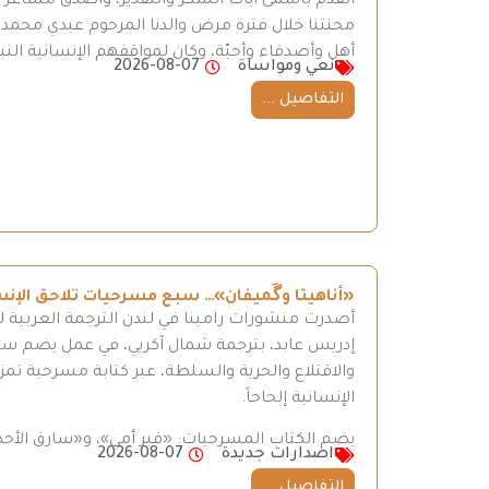
أتقدم بأسمى آيات الشكر والتقدير، وأصدق مشاعر الع
محنتنا خلال فترة مرض والدنا المرحوم عبدي محم
أهل وأصدقاء وأحبّة، وكان لمواقفهم الإنسانية النبيل
نعي ومواساة
2026-08-07
التفاصيل ...
«أناهيتا وگَميفان»… سبع مسرحيات تلاحق الإن
أصدرت منشورات رامينا في لندن الترجمة العربية ل
إدريس عابد، بترجمة شمال آكريي، في عمل يضم سبع 
والاقتلاع والحرية والسلطة، عبر كتابة مسرحية تمزج
الإنسانية إلحاحاً.
يضم الكتاب المسرحيات: «قبر أمي»، و«سارق الأحذ
اصدارات جديدة
2026-08-07
التفاصيل ...