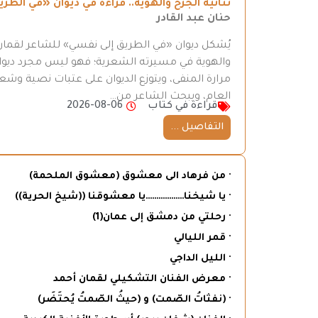
ثنائية الجرح والهوية.. قراءة في ديوان «في ال
حنان عبد القادر
يُشكل ديوان «في الطريق إلى نفسي» للشاعر لقمان 
والهوية في مسيرته الشعرية؛ فهو ليس مجرد ديوان
مرارة المنفى، ويتوزع الديوان على عتبات نصية وش
العام، ويبحث الشاعر من…
قراءة في كتاب
2026-08-06
التفاصيل ...
· من فرهاد الى معشوق (معشوق الملحمة)
· يا شيخنا………………يا معشوقنا ((شيخ الحرية))
· رحلتي من دمشق إلى عمان(1)
· قمر الليالي
· الليل الداجي
· معرض الفنان التشكيلي لقمان أحمد
· (نفثاتُ الصّمت) و (حيثُ الصّمتُ يُحتَضَر)