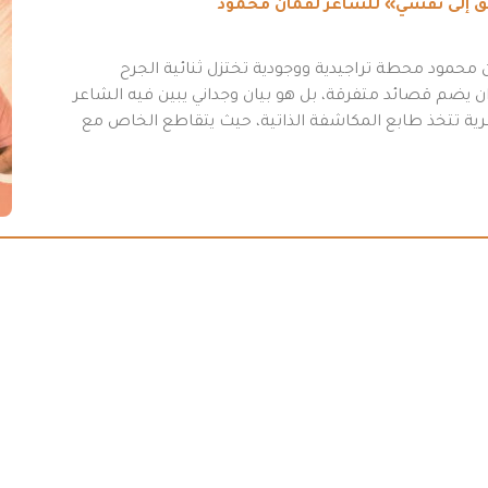
طريق إلى نفسي» للشاعر لقمان محمود
محمود محطة تراجيدية ووجودية تختزل ثنائية الجرح
 يضم قصائد متفرقة، بل هو بيان وجداني يبين فيه الشاعر
عرية تتخذ طابع المكاشفة الذاتية، حيث يتقاطع الخاص مع