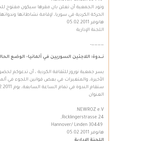
30449 Hannover/ Linden
وتود الجمعية أن تعلن بان مقرها سيكون مفتوح للجم
الحركة الكردية في سوريا، لإقامة نشاطاتها وندواتها
هانوفر 05.02.2011
اللجنة الإدارية
————-
نـــدوة: اللاجئين السوريين في ألمانيا- الوضع الحا
يسر جمعية نوروز للثقافة الكردية ، أن تدعوكم لحض
الأخيرة، والمتغيرات في بعض قوانين اللجوء في أل
ستقام الندوة في تمام الساعة السابعة، يوم 15.02.2011 ، بمشاركة المحامي يوخن بلييت المختص في شؤون اللاجئين والناشط في عدة منظمات تهتم بهذا المجال.
العنوان
NEWROZ e.V.
Ricklingerstrasse 24,
30449 Hannover/ Linden
هانوفر 05.02.2011
اللجنة الإدارية