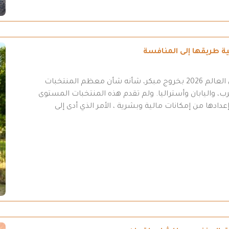
انتهت مشاركة المنتخب العراقي في نهائيات كأس العالم 2026 بخروج مبكر، شأنه شأن معظم المنتخبات
ب، واليابان وأستراليا. ولم تقدم هذه المنتخبات المستوى
عدادها من إمكانات مالية وبشرية ، الأمر الذي أدى إلى