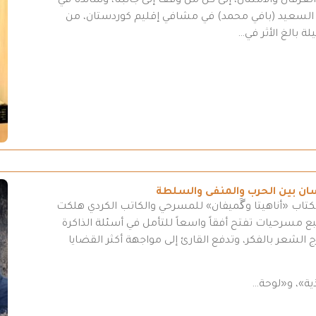
رفان والامتنان، إلى كل من وقف إلى جانبنا، وساندنا في
د السعيد (بافي محمد) في مشافي إقليم كوردستان، من
ة بالغ الأثر في…
سان بين الحرب والمنفى والسلطة
كتاب «أناهيتا وگَميفان» للمسرحي والكاتب الكردي هلكت
مسرحيات تفتح أفقاً واسعاً للتأمل في أسئلة الذاكرة
 الشعر بالفكر، وتدفع القارئ إلى مواجهة أكثر القضايا
ية»، و«لوحة…