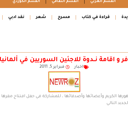
القسم العربي
القسم الثقافي
القسم الكوردي
دة
قراءة في كتاب
مسرح
شعر
نقد ادبي
ر و اقامة نـــدوة للاجئين السوريين في ألمان
اخبار
فبراير 5, 2011
مهورها الكريم وأعضائها وأصدقائها ، للمشاركة في حفل افتتاح مقرها ا