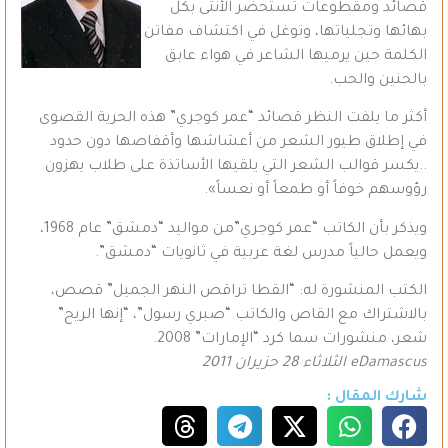
قصائد ومقطوعات تستحضر الأنثى بكل
بهائها وتجلياتها، وتوغل في اكتشاف مفاتن
الكلمة حين يرميها الشاعر في هواء عابق
بالحنين والحب.
أكثر ما يلفت النظر قصائد “عمر كوجري” هذه الحرية القصوى
في إطلاق طيور الشعر من أعشاشها وأقفاصها دون حدود
..يكسر قوالب الشعر التي يلقيها الأساتذة على طلاب يهزون
رؤوسهم خوفاً أو طمعاً أو نعساً».
ويذكر بأن الكاتب “عمر كوجري”من مواليد “دمشق” عام 1968،
ويعمل حالياً مدرس لغة عربية في ثانويات “دمشق”.
الكتب المنشورة له: “القطا تراقص النهر الجميل” قصص،
بالاشتراك مع القاص والكاتب “صبري رسول”، “إنها الريح”
شعر، منشورات سما كرد “الإمارات” 2008.
eDamascus
الثلاثاء 28 حزيران 2011
شارك المقال :