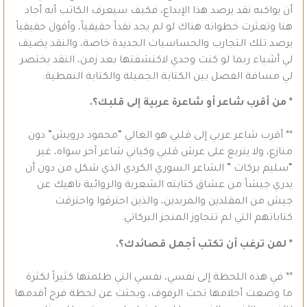
أن يواكبه نقد يرصد هذا الإبداع، فكيف سيعرف الكاتب أنه أجاد
هنا وتعثرت خطواته هناك لو لم يجد نقداً حقيقياً، وأقول حقيقياً
يرصد تلك التجارب والحساسيات الجديدة خاصة، والنقد يضيف
لي أشياء ربما لو كنت وحدي لاكتشفتها بعد زمن، النقد يختصر
لي مسافة الفصل بين الكتابة الجميلة والكتابة النمطية.
* من أقرب شاعر أو شاعرة عربية إلى قلبك؟.
** أقرب شاعر عربي إلى قلبي هو الغالي “محمود درويش” دون
منازع، ولا يتربع على عرش قلبي وكياني شاعر آخر سواه، غير
“سليم بركات ” الشاعر السوري الكردي الذي شكل من دون أن
يدري جيشاً من عشاق كتابته الشعرية والروائية ناهيك عن
جيش من المقلدين والمريدين، والذين احترقوا واحترقت
كتاباتهم التي لم تتجاوز المنجز البركاتي.
* لمن ترغب أن تكتب أجمل قصائدك؟.
** في هذه اللحظة إلى نفسي، نفسي التي ظلمتها كثيراً لكثرة
ما وضعت أحلامها تحت الرفوف، وبحثت عن لحظة فرح أقدمها