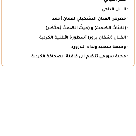
· قمر الليالي
· الليل الداجي
· معرض الفنان التشكيلي لقمان أحمد
· (نفثاتُ الصّمت) و (حيثُ الصّمتُ يُحتَضَر)
· الفنان (شفان برور) أسطورة الأغنية الكردية
· وجيهة سعيد ونداء اللازورد
· مجلة سورمي تنضم الى قافلة الصحافة الكردية