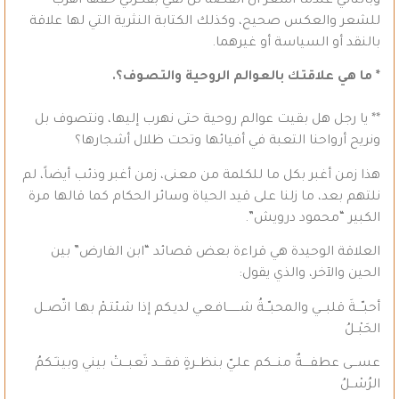
وبالتالي عندما أشعر أن القصة لن تفي بفكرتي حقها أهرب
للشعر والعكس صحيح، وكذلك الكتابة النثرية التي لها علاقة
بالنقد أو السياسة أو غيرهما.
* ما هي علاقتك بالعوالم الروحية والتصوف؟.
** يا رجل هل بقيت عوالم روحية حتى نهرب إليها، ونتصوف بل
ونريح أرواحنا التعبة في أفيائها وتحت ظلال أشجارها؟
هذا زمن أغبر بكل ما للكلمة من معنى، زمن أغبر وذئب أيضاً، لم
نلتهم بعد، ما زلنا على قيد الحياة وسائر الحكام كما قالها مرة
الكبير “محمود درويش”.
العلاقة الوحيدة هي قراءة بعض قصائد “ابن الفارض” بين
الحين والآخر، والذي يقول:
أحبـّـــةَ قلبـــي والمحبـّــةُ شـــــــافـعـي لديـكم إذا شئتـمْ بهـا اتّصــل
الحَبْــلُ
عســـى عطفــــةٌ منـــكم علـيّ بنظــرةٍ فقـــد تَعبـــتْ بيني وبينـَـكمُ
الرُسْــلُ