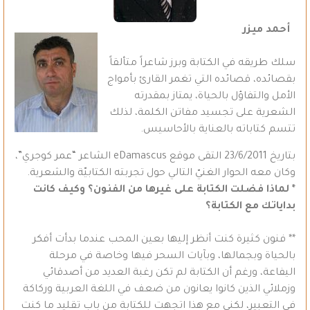
أحمد ميزر
سلك طريقه في الكتابة وبرز شاعراً متألقاً
بقصائده، قصائده التي تغمر القارئ بأمواج
الأمل والتفاؤل بالحياة، يمتاز بمقدرته
الشعرية على تجسيد مفاتن الكلمة، لذلك
تتسم كتاباته بالعناية بالأحاسيس.
بتاريخ 23/6/2011 التقى موقع eDamascus الشاعر “عمر كوجري”،
وكان معه الحوار الغنيّ التالي حول تجربته الكتابيّة والشعرية.
* لماذا فضلت الكتابة على غيرها من الفنون؟ وكيف كانت
بداياتك مع الكتابة؟
** فنون كثيرة كنت أنظر إليها بعين المحب عندما بدأت أفكر
بالحياة وبجمالها، وبآيات السحر فيها وخاصة في مرحلة
اليفاعة، ورغم أن الكتابة لم تكن رغبة العديد من أصدقائي
وزملائي الذين كانوا يعانون من ضعف في اللغة العربية وركاكة
في التعبير، لكني مع هذا اتجهت للكتابة من باب تقليد ما كنت