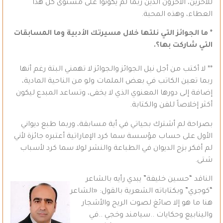
للآخرين، الآخرون الذين ربما لم يكونوا على مستوى كل هذا
العطاء، وهذه المحبة.
* ما الجوائز التي نلتها خلال مسيرتك الأدبية وما المسابقات
التي شاركت بها؟.
** لا أكتب من أجل نيل الجوائز والجوائز لا تهمني البتة رغم أنها
ربما تعين الكاتب في بعض الملمات ولو من الناحية المادية،
إضافة إلى دورها المعنوي الذي لا يخفى، وتساعد المبدع ليكون
أكثر إخلاصاً للفن والكتابة.
بصراحة لم أشترك بحياتي في أية مسابقة، وربما طبع ديواني
الأول على حساب مؤسسة سما كرد الإماراتية أعتبره جائزة لأني
لم أفكر بزج الديوان في الطباعة والنشر لولا سما كرد لأسباب
شتى.
الناقد “حسين خليفة” يبدي رأيه بالشاعر
“كوجري” وبكتاباته الشعرية بالقول: «الشاعر
هنا ما هو إلا صائغ لصوت الريح والأشجار
والينابيع وحكايات ..سيامند وخجي ..في