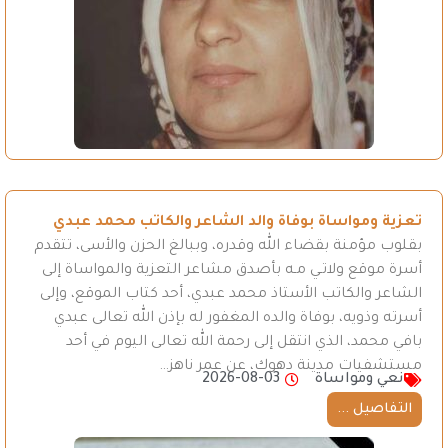
تعزية ومواساة بوفاة والد الشاعر والكاتب محمد عبدي
بقلوب مؤمنة بقضاء الله وقدره، وببالغ الحزن والأسى، تتقدم
أسرة موقع ولاتـي مـه بأصدق مشاعر التعزية والمواساة إلى
الشاعر والكاتب الأستاذ محمد عبدي، أحد كتاب الموقع، وإلى
أسرته وذويه، بوفاة والده المغفور له بإذن الله تعالى عبدي
بافي محمد، الذي انتقل إلى رحمة الله تعالى اليوم في أحد
مستشفيات مدينة دهوك، عن عمر ناهز…
نعي ومواساة
2026-08-03
التفاصيل ...