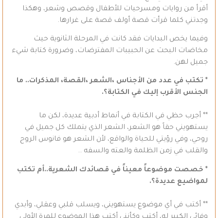
أقرأ من روايات ومسرحيات للأطفال وقصص وشعر، وهكذا
وجدتني كلما قرأت قصة أولف قصة على غرارها.
وفيما يخص البدايات فقد كانت في المرحلة الثانوية حيث
مخاضات البحث عن الحبيبات المفترضات، وضرورة كتابة شيء
جميل لهن.
* تكتب في عدد من الأجناس ،الشعر ،القصة، المذكرات.. ما
الجنس الأقرب إليك في الكتابة؟.
** أجرب حظي في الكتابة في أنماط أدبية عديدة، لكن ما
يستهويني حقاً هو الشعر، الشعر الذي يتملك كل جميل في
روحي، وفي رؤيتي للحياة والواقع، لأن الشعر هو فانوس الروح
والقلب في زمن الظلمة والعته والسفه ..
* خصصت موضوعاً معيناً في قصائدك الشعرية..أم تكتب
لمواضيع عديدة؟.
** أكتب في أي موضوع يستهويني، ويسلب قلبي وعقلي، وأبدي
وفائي الكبير له، أكتب وكأنني أكتب هذا الموضوع للمرة الأولى