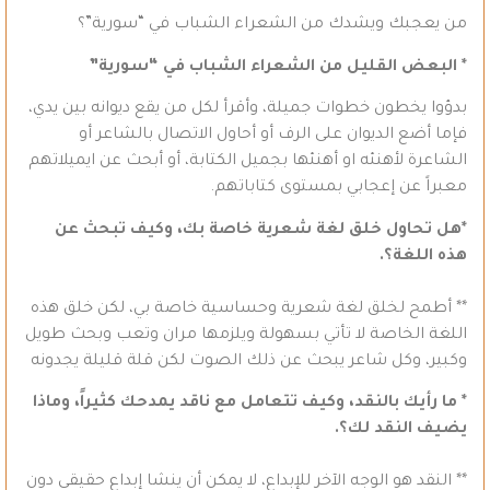
من يعجبك ويشدك من الشعراء الشباب في “سورية”؟
* البعض القليل من الشعراء الشباب في “سورية”
بدؤوا يخطون خطوات جميلة، وأقرأ لكل من يقع ديوانه بين يدي،
فإما أضع الديوان على الرف أو أحاول الاتصال بالشاعر أو
الشاعرة لأهنئه او أهنئها بجميل الكتابة، أو أبحث عن ايميلاتهم
معبراً عن إعجابي بمستوى كتاباتهم.
*هل تحاول خلق لغة شعرية خاصة بك، وكيف تبحث عن
هذه اللغة؟.
** أطمح لخلق لغة شعرية وحساسية خاصة بي، لكن خلق هذه
اللغة الخاصة لا تأتي بسهولة ويلزمها مران وتعب وبحث طويل
وكبير، وكل شاعر يبحث عن ذلك الصوت لكن قلة قليلة يجدونه
* ما رأيك بالنقد، وكيف تتعامل مع ناقد يمدحك كثيراً، وماذا
يضيف النقد لك؟.
** النقد هو الوجه الآخر للإبداع، لا يمكن أن ينشا إبداع حقيقي دون