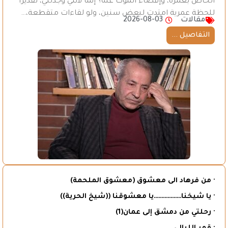
الخاص بعمره، وإقصاء الموت عنه؟ إنما لأنني وجدتني، تقديراً
للحظة عمرية امتدت لبعض سنين، ولو لقاءات متقطعة،…
مقالات
2026-08-03
التفاصيل ...
· من فرهاد الى معشوق (معشوق الملحمة)
· يا شيخنا………………يا معشوقنا ((شيخ الحرية))
· رحلتي من دمشق إلى عمان(1)