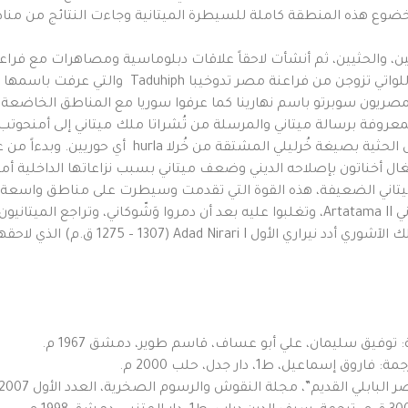
 خضوع هذه المنطقة كاملة للسيطرة الميتانية وجاءت النتائج من من
ين، والحثيين، ثم أنشأت لاحقاً علاقات دبلوماسية ومصاهرات مع فرا
ك الفترة عرف المصريون سوبرتو باسم نهارينا كما عرفوا سوريا مع المناطق الخا
معروفة برسالة ميتاني والمرسلة من تُشراتا ملك ميتاني إلى أمنحوتب
 أخناتون بإصلاحه الديني وضعف ميتاني بسبب نزاعاتها الداخلية أمام
ميتاني الضعيفة، هذه القوة التي تقدمت وسيطرت على مناطق واسعة م
من قامشلي نحو 20كم) حيث أغار عليهم جيش 