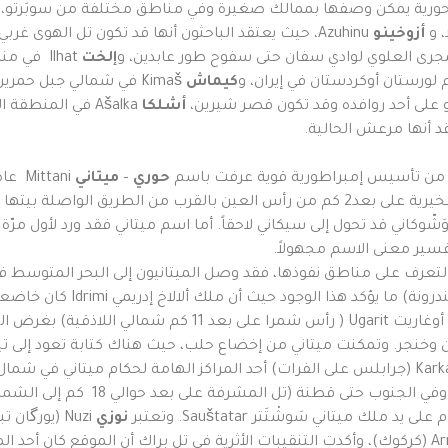
 حورية يمكن وصفها بممالك صغيرة وفي مناطق مختلفة من سوبَرتو،
، و
أزوخينو
Azuhinu، حيث يعتقد الباحثون أنها قد تكون تل الهوى
جرى العلوي لوادي سفان حتى سفوح طور عابدين، و
إلخت
Ilhat في مناطق جبل طور عابدين شرقي ماردين، و
كيماش
Kimaš في شمالي جبل حمرين حتى نهر الزاب السفلى، و
أشلكا
Ašalka في المنطقة المعروفة باسم مثلث الخابور،
ن من تأسيس إمبراطورية قوية عرفت باسم
حوري
–
ميتاني
Mittani عاصمتها
مجهولة الموقع، وإن كان الاعتقاد السائد أنها تل الفخيرية على بعد2 كم من رأس العين با
 وَشّوكاني قد تحول إلى سيكاني لاحقاً. أما اسم ميتاني فقد ورد لأول
رف على مناطق نفوذها، فقد وصل الميتانيون إلى البحر المتوسط في ال
Alalah ( تل عطشانة على نهر ال
على تمثاله. كما انتشر الميتانيون بكثافة في مناطق أوغاريت garit
أصبحت من ممتلكات ميتاني. وكانت كركميش Karkamiš (جرابلس على الفرات) أحد المراكز الهامة 
الميتاني، كما امتد نفوذ ميتاني في ال
نوزي
المراكز السياسية للميتانيين مع مملكة أرَّبْخا Arrabha (كركوك)، وأكدت التنقيبات الأثرية في تل برا