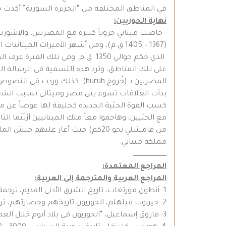
في المناطق المختلفة من “الجزيرة السورية” أكدت
نهاية الحوريين:
خاضت ميتاني حروباً كثيرة مع المصريين، والآشوري
الذي حكم حوالي 1350 ق.م. وفي تل
على تلك المناطق، وترد هذه التسمية في الرسالة ال
بدأت العلاقات تسوء بين مصر وميتاني بسبب انشغال
كسب القوة الحثية الجديدة كحليفة لها عوضاً عن 
مملكة ميتاني.
ـــــــــــــــــــــــــــــــــ
المراجع المعتمدة:
المراجع العربية والمترجمة إلى العربية:
1- أنطون مورتغات، تاريخ الشرق الأدنى القديم، ترجمة: توفيق سليمان، علي أبو عساف، قاسم طوير، دمشق 1967 م.
2- جيرنوت فيلهلم، الحوريون تاريخهم وحضارتهم، ترجمة: فاروق إسماعيل، ط1، دار جدل، حلب 2000 م.
3- فاروق إسماعيل، “الحوريون في بلاد آبوم خلال العصر البابلي القديم”، مجلة النقوش والرسوم الصخرية، العدد الأول 2007 م.