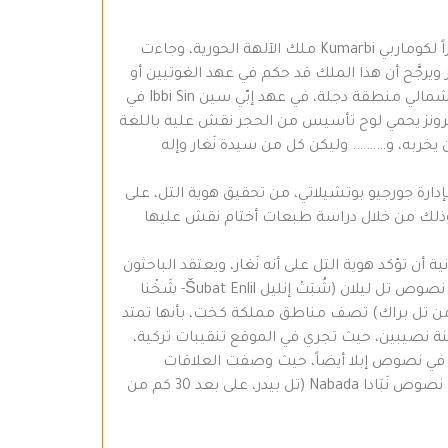
تعد مملكة أوركيش أقدم الممالك الحورية في المناطق السهلية، والتي كانت مقر البانثيون الحوري (المجمع الديني) ومركزاً لكوماربي Kumarbi ملك الآلهة الحورية، وجاءت
لأكدية يذكر أنه ملك أوركيش ونوار ويرجَّح أن هذا الملك قد حكم في عهد الغوتيين أو
فيما بعد، في العقود الأولى من عهد سلالة أور الثالثة (- 2015 1998ق.م). ومع انتهاء سيطرة ملوك سلالة أور الثالثة، على شمالي منطقة دجلة، في عهد إبّي سين Ibbi Sin في
مملكة أوركيش. وهناك تمثال أسد من البرونز يحمي لوح تأسيس من الحجر نقش عليه باللغة
له لوبغادا Lubagada هذا المعبد وليقضي على كل من يخربه، و………. وليكن كل من سيدة نَغار وإله
 الجنوب الشرقي من عامودا، بمسافة 8كم في الجزيرة السورية)، بإدارة جورجيو بوتشيلاتي، من تحقيق هوية التل، على
كيش القديمة، كما تمكنت من معرفة اسم أقدم ملك وملكة لأوركيش وهما توپكيش Tupkiš وأوقنيتوم Uqnitum، وذلك من خلال دراسة طبعات أختام نقش عليها
لبعثة البريطانية أن تؤكد هوية التل على أنه نَغار، ويعتقد الباحثون
أن تل براك هو نَوار حيث نَغار ليس إلاّ الاسم الحوري لـ نوار في اللغات (السامية) وأصل الاسمين هو نَغوار Nagwar. كما تأتي نصوص تل ليلان (شُبَتْ إنليل Šubat Enlil- شَخْنا
ى ذِكْر نغار، من خلال معاهدة بين ملكها وملك كخت Kaht (تل بري، بالقرب من تل براك) تصف مناطق مملكة كخت، بأنها تمتد
 يطابق بين نوار وتل براك، وكذلك بين نوار الثانية وغرنواس Gir Nawas القريب من مدينة نصيبين، حيث تجري في الموقع تنقيبات تركية،
غار في نصوص إبلا أيضاً، حيث وصفت العلاقات
التجارية معها، فقد كانت تقع على الطريق التجاري الذي كان يصل بين منطقة الجبال (كردستان) وجنوبي بلاد الرافدين. وفي نصوص نَبَادا Nabada (تل بيدر، على بعد 30 كم من