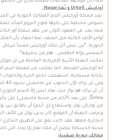
منه كان مواجهة نشاطات مملكة ماري في مناطق ا
أوركيش
Urkeš
و نَغار
Nagar
:
الشمس وإله الطقس… هم من يدمرونه”.
بكتابة مسمارية، استعملت لختم الجرار والحاويات 
وفي 
وعرفت البعثة أن الموقع كان يدعى نَوال في الألف ال
مدينة الحسكة) يتضح أن ملك نغار زارَ نبادا، التي كا
ممالك حورية صغيرة: