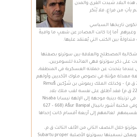
 هذه البلاد شيدت القرى والمدن
أتِ من فراغ، فلا يُنْكر
تكوين تاريخها السياسي
ين وغيرهم. أما إذا كانت المصادر عن شعبٍ ما وافيةً
متداولةً بين الكتب التي يُعتمَد عليها.
بحاثهم ودراساتهم. وإشكالية المصطلح والعلاقة بين سوبَرتو بصفتها
ت على ذكر سوبَرتو فهي العائدة للسومريين،
ية، حيث يأتي على ذكرها في ثلاثة نصوص عندما يتحدث عن حملاته العسكرية في المنطقة،
التي ذكرت بصيغة معدلة مؤنثة في نصوص ملوك الأكديين وأولهم
شرُّكينŠarrukin (- 2350 2248 ق.م) – (يعرف أيضاً باسم سرغون ويعود إليه الفضل في تأسيس الدولة الأكدية (2350- 2159 ق.م) – وكذلك الملك ريموش بن شَرّكين Rimuš
(2275 – 2284 ق.م) الذي يؤكد أن سوبَرتو بقيت خاضعة للأكّديين في زمنه. أما الملك الأكّدي نَرام سن Naram Sin (2218 – 2254 ق.م) فقد أطلق على نفسه لقب ملك بلاد
سوبَرتو. وجاءت نصوص إبلا (تل مرديخ، على بعد 28 كم إلى الجنوب الشرقي من مدينة ادلب) أيضاً على ذكر سوبَرتو فقد ورد في ترتيلة دينية موجهة إلى الإلهة نيسابا Nisaba
(إلهة الحبوب ثم تحولت إلى إلهة الكتابة)، وكذلك في نص آخر حيث يأتي على ذكر ست عازفات موسيقيات من بلاد سوبَرتو، وفي مكتبة آشور بانيبال Ašur Banipal (627 – 668
لى الفترة البابلية القديمة حوالي (1600 – 2000 ق.م) يُقرأ من خلالها تقسيمهم لعالمهم إلى أربعة أقسام كانت إحداها
لالتين للمصطلح الجغرافي سوبَرتو خلال النصف الثاني من الألف الثالث ق.م،
أولهما دلالة أصلية ضيقة تدل على المنطقة الممتدة بين المجرى الشمالي لنهر ديالى وجبال زاغروس حتى شرقي نهر دجلة ويمكن تسميتها بسوبَرتو الأصلية Subartu proper