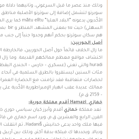
سوبرتو لتشمل إضافة إلى سوبَرتو الأصلية مناطق من 
الأكّديون يدعو
السهل
هم سكان سوبَرتو بحكم أنهم وجدوا جنباً إلى جنب مع
أصل الحوريين:
ما زال الخلاف قائماً حول أصل الحوريين، فالخارط
اكتشاف مواقع معظم ممالكهم القديمة. وما زال اسم
huradi والتي تعني (عسكري – حارس – الجندي ال
مئات السنين ليستقروا بالطرق السلمية في أنحاء مخت
لحضارات متعاقبة فقد تزامنت مع الحضارة العمراني
– 2159 ق.م).
خمازي
Hamazi
أقدم مملكة حورية:
تعد مملكة
خمازي
أقدم وأبرز كيان سياسي حوري ظه
القرن الرابع والعشرين ق.م، ويرد اسم خمازي في قا
فيها ملك واحد ي
وديالا. ويحددها ك.فيلكه بدقة أكثر، وذلك بين أربي