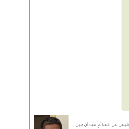
في المراحل التاريخية المختلفة، وليس من المبالَغ فيه أن قيل