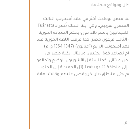
اطق ومواقع مختلفة.
عنة مصر، توطدت أكثر في عهد أمنحوتب الثالث
(1367 – 1405 ق.م)، ومن أشهر الأميرات الميتانيات اللواتي تزوجن من فراعنة مصر تدوخيبا Taduhiph والتي عرفت باسمها المصري نفرتيتي، وهي ابنة الملك تُشراتاTušratta
ضعة للميتانيين باسم بلاد خورو بحكم السيادة الحورية
 الثالث فرعون مصر، كما عرفت اللغة الحورية عند
المصريين بـ (خُروخ huruh). كذلك وردت في النصوص الحثية بصيغة خُرليلي المشتقة من خُرلا hurla أي حوريين. وبدءاً من عهد أمنحوتب الرابع (أخناتون) (1347-1364 ق.م)
 تصاعد قوة الحثيين، وبالتالي رغبة مصر في
ن ميتاني، كما استغل الآشوريون الوضع وتحالفوا
مع الحثيين، وهاجموا معاً ملك الميتانيين أرْتَتَما الثاني Artatama II، وتغلبوا عليه بعد أن دمروا وَشّوكاني، وتراجع الميتانيون إلى منطقة تئيدو Teidu (تل الحميدية إلى الجنوب
الملك الآشوري أدد نيراري الأول Adad Nirari I (1275 – 1307 ق.م) الذي لاحقهم حتى مناطق ديار بكر وقضى عليهم وكانت نهاية