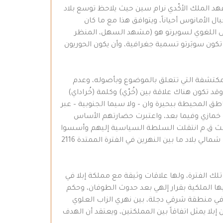
ثانيهما دلالة موسعة يمكن تسميتها بسوبَرتو العظمى Greater Subartu وذلك منذ عهد الملك الأكّدي نرام سين حيث يلاحظ توسع بلاد
 الأمانوس أحياناً، ويتوافق هذا مع ما كان
رجح أن يكون المعنى اللغوي لسوبرتو هو (مشهد السهل، المنظر
فالمسلم به أن تكون سوبَرتو تسمية جغرافية، وأن يكون الحوريون
لمكتشفة التي تتعلق بالموضوع وبأصوله، وعدم
تكون هناك علاقة بين (خُرّي) وكلمة (خُراداي)
طق المحيطة ببحيرة وان – ولا سيما الجنوبية – عبر
كة خمازي وفيما بعد، واعتبرت حضارتهم الأساس
ثالث ق.م انتقلت السلطة السياسية إليهم وأسسوا
ممالك عديدة عقب انهيار الإمبراطورية الأكّدية على يد الغوتيين (هم من شعوب زاغروس، استطاعوا بسط سيطرتهم على شمالي بلاد ما بين النهرين في الفترة الممتدة 2116
ك الفترة، ولها علاقات وثيقة مع مملكة إبلا في
ها الملكية بقرار إلهي بعد حدوث الطوفان، وحكم
المملكة كانت في منطقة شرقي دجلة، بين نهري الزاب العلوي
لا يمثل اتفاقاً بين المملكتين، ويعتقد أن الهدف