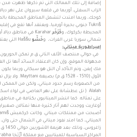
إضافة إلى تلك الممالك التي تم ذكرها ظهرت مدن
الزاب السفلي، أوربما في قلعة سيروان على نهر ديالا
كوجك، وربما امتدت لتشمل المناطق المحيطة بالم
Tukriš جنوبي بحيرة أورميا، ويعتقد أنها تقع في إقليم لورستان أوكردستان في إيران، و
المحيطة بكركوك، و
كَرَخَر
Karahar في مناطق ديالا أو على أحد روافده وقد تكون قصر شيرين،
شمالي سوريا غربي الفرات، و
خَشّو
Haššu التي يعتقد أنها مرعش الحالية.
إمبراطورية ميتاني:
في حوالي منتصف الألف الثاني ق.م تمكن الحوريو
مك إيفن، وتم التأكد أن التل هو سيكاني وربما يكون
الأول (1510 – 1528 ق.م) بصيغة Mayttani. ولا يزال تفسير معنى الاسم مجهولاً.
من الصعوبة رسم حدود ميتاني، ولكن من الممكن التع
زاغروس، وذلك بعد هزيمة الآشوريين حوالي 1450 ق.م على يد ملك ميتاني سَوشْتَتر Sauštatar. وتعتبر