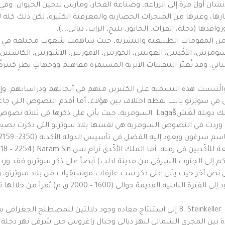
سان أولَ مرة إلى الزراعة، وصناعة الفخار، ومارس تدجين الحيوان. وفي
رها، وغيرها من المنجزات الحضارية والمعرفية الكثيرة، لكن ذلك كله لم ي
فدها (دجلة، الفرات، الخابور، بليخ، الزاب، ديالى،…)،
يرها من المقومات الطبيعية والبشرية، حيث ساهمت شعوب مختلفة في 
ومريين، الأكَّدِيين، الغوتيين، الحوريين، الآموريين، الآشوريين، الكاشي
ثاني. وقد تُغيّر التنقيبات الأثرية المستمرة مفاهيمَ ووجهاتِ نظرٍ كثيرةً 
تلفت آراء الباحثين حول تسمية سوبَرتو Subartu والْتبست هذه التسمية على الكثيرين منهم في أ
ي سوبَرتو باتت نقطة اختلاف بين هؤلاء، أما أقدم النصوص التي جاء
وتحديداً لـ إأناتوم E-ana-tuma (2425 – 2454 ق.م) ملك دويلة لَغَشLagaš السومر
 سوبِر Subir، وبلاد سوبِر التي وردت في النصوص السومرية هي نفسها بلاد سوبَرتو 
ق.م) تم العثور على رقم تحمل نصوصاً جغرافية تعود إ
من خلال دراسة تلك النصوص توصل ب. شتاين كلّر B. Steinkeller إلى استنتاج مفاده وجود د