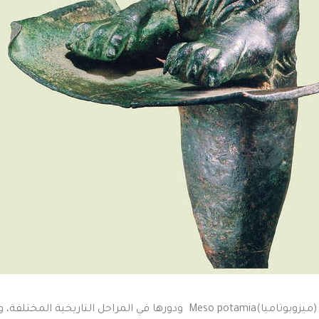
لا يختلف باحثان اثنان على أهمية بلاد ما بين النهرين (ميزوبوتاميا)Meso potamia ودورها 