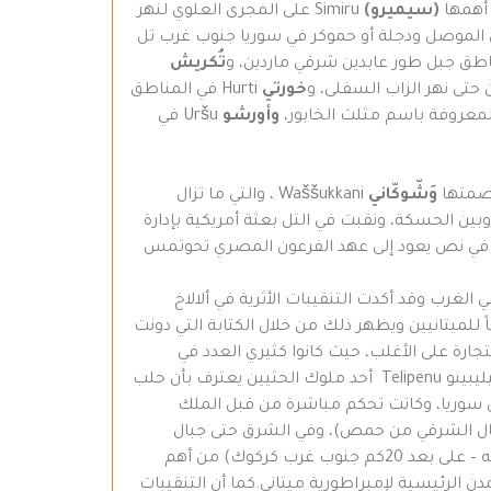
 أهمها
(سيميرو)
Simiru على المجرى العلوي لنهر
 غربي الموصل ودجلة أو حموكر في سوريا جنوب غرب تل
تُكريش
خورتي
Hurti في المناطق
وأورشو
Uršu في
وَشّوكّاني
Waššukkani ، والتي ما تزال
لقرب من الطريق الواصلة بيتها وبين الحسكة، ونقبت في التل بعثة أمريكية بإدارة
 مرّة في نص يعود إلى عهد الفرعون المصري تحوتمس
غرب وقد أكدت التنقيبات الأثرية في ألالاخ
عاصي في لواء اسكندرونة) ما يؤكد هذا الوجود حيث أن ملك ألالاخ إدريمي Idrimi كان خاضعاً للميتانيين ويظهر ذلك من خلال الكتابة التي دونت
U ( رأس شمرا على بعد 11 كم شمالي اللاذقية) بغرض التجارة على الأغلب، حيث كانوا كثيري العدد في
أوغاريت ووجدت لهم آثار كثيرة منها تمثالان صغيران وخنجر. وتمكنت ميتاني من إخضاع حلب، حيث هناك كتابة تعود إلى تيليبينو Telipenu أحد ملوك الحثيين يعترف بأن حلب
لحكام ميتاني في شمال سوريا، وكانت تحكم مباشرة من قبل الملك
شمال حتى وان، وفي الجنوب حتى قطنة (تل المشرفة على بعد حوالي 18 كم إلى الشمال الشرقي من حمص)، وفي الشرق حتى جبال
Nuzi (يورگان تبه – على بعد 20كم جنوب غرب كركوك) من أهم
ك أن الموقع كان أحد المدن الرئيسية لإمبراطورية ميتاني.كما أن التنقيبات