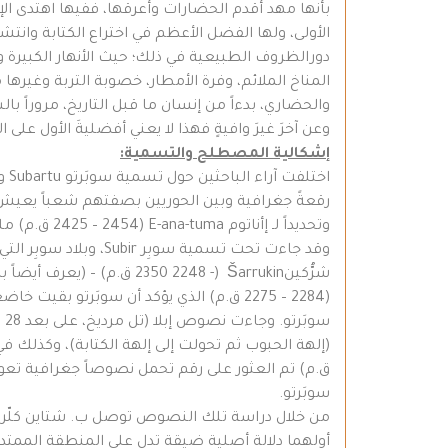
بأنها مهد أقدم الحضارات وأعرقها، ففيها اهتدى الإن
الأولى، ولها الفضل الأعظم في اختراع الكتابة وانتشا
دورالظروف الطبيعية في ذلك؛ حيث الأنهار الكبيرة وروا
المناخ الملائم، وفرة الأمطار، خصوبة التربة وغ
والحضاري، بدءاً من إنسان ما قبل التاريخ، مروراً بالس
وعن آخرَ غيرَ وافيةٍ فهذا لا يعني أفضليةَ الأول على ال
إشكالية المصطلح والتسمية:
اخ
رقعةً جغرافية وبين الحوريين بصفتهم شعباً يعيش ف
وقد جاءت تحت تسمية
سوبَرتو.