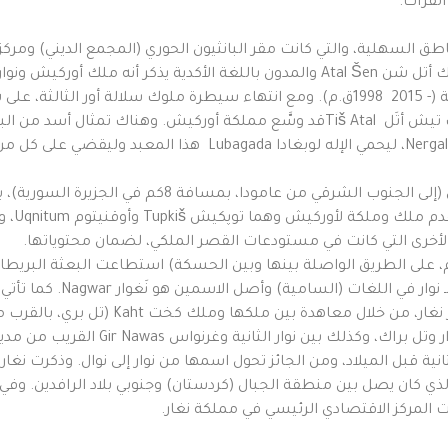
لفرات.
نصوص مختلفة على ذكرها فلوح البرونز العائد للملك أتل شن Atal Šen والمدون باللغة ا
أواخر الألف الثالثة قبل الميلاد، ثمة اعتقاد بأن الملك تيش أتَل Tiš Atalقد وسَّع 
الحورية: “بنى تيش أتَل ملك أوركيش معبداً لنرغال Nergal، ليحمي الإ
تمكنت البعثة الأثرية الأمريكية العاملة في تل موزان (إلى
أنه أور
الأخرى التي كانت في مستودعات القصر الملكي، لضمان محتوياتها.
تل براك (إلى الجنوب من قامشلي بحدود 40 كم، على الطريق الواصلة بينها وبين الحسكة) استطاعت ا
Šehna، على بعد 25كم من مدينة قامشلي) عل
من نَوار إلى نَوار، واستطاع (ي. آيدم) أن
ثانية قبل الميلاد، ومن الجائز تحول اسمها من نوار إلى نوال. وذكرت ن
نت المركز الاقتصادي الرئيسي في مملكة نغار.