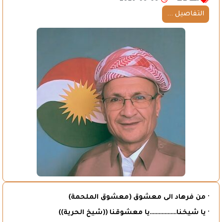
التفاصيل ...
· من فرهاد الى معشوق (معشوق الملحمة)
· يا شيخنا………………يا معشوقنا ((شيخ الحرية))