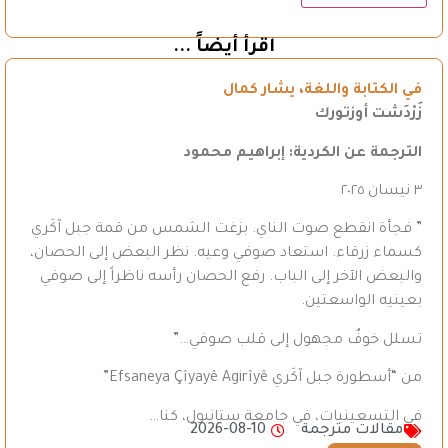
اقرأ أيضاً ...
في الكتابة واللغة، يشار كمال
زَرْدَشت أوزتورك
الترجمة عن الكردية: إبراهيم محمود
٣ نيسان ٢٠٢٥
” فجأة انقطع صوت الناي. بزغت الشمس من قمة جبل آكَري
كسماء زرقاء. استعاد صوفي وعيه. نظر البعض إلى الحصان،
والبعض الآخر إلى الباب. رفع الحصان رأسه ناظراً إلى صوفي
بعينيه الواسعتين.
تسلل خوفٌ مجهول إلى قلب صوفي…”
من “أسطورة جبل آكَري Efsaneya Çîyayê Agirîyê”
في التسعينيات، في جامعة ستانبول، كنا…
مقالات مترجمة
2026-08-10