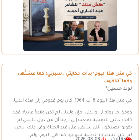
في مثل هذا اليوم؛ بدأت حكايتي.. سيرتي؛ كما عشتُها،
وكما أتذكرها.
لوند حسين*
في مثل هذا اليوم 8 آب 1964، كان يوم قدومي إلى هذه الدنيا.
ووفق ما روته لي والدتي، فإن ولادتي لم تكن ولادةً عادية؛ فقد
كانت حالتي الصحية صعبة إلى درجة أن من حول عائلتي لم
يكونوا يصدقون أنني سأبقى على قيد الحياة؛ وفي ذلك الزمن،
لم تكن الخدمات الطبية متوفرة كما هي اليوم، ولم…
مقالات
2026-08-08