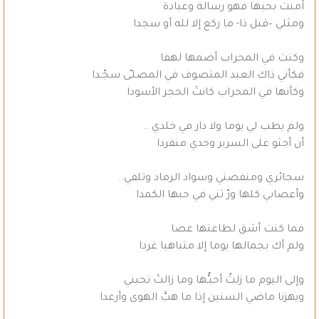
آمنت بحبها فهو رسالة وعبادة
ومثلي –قبل ذا- ما ركع إلا لله أو سجدا
وكنت في المحراب أضمها لهفا
فكأني ذاك العبد المتصوف في المصلـّى سجّـدا
وكأنها في المحراب كانتْ الحجر الأسودا
ولم يطب لي يوما ولا دار في خلدي ..
أن أجثو على السرير وحدي منفردا
سجائري ومنفضتي وسواد الرماد وتلفي..
وأعصابي كلها ورّ ثني في حبها الكمدا
فما كنت أشق لطاعتها عصا
ولم أك بجمالها يوما إلا متباهيا غردا
وإلى اليوم ما زلتُ أحبـُّها وما زالتْ تحبني
ويهزنا ماضي السنين إذا ما هبَّ الهوى وأرعدا