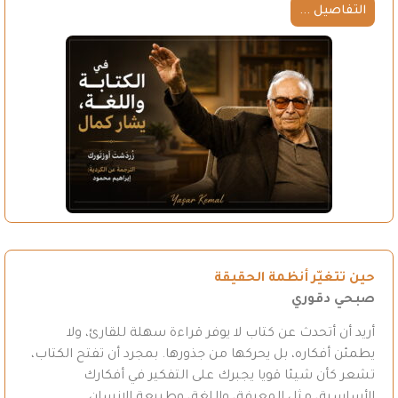
التفاصيل ...
حين تتغيّر أنظمة الحقيقة
صبحي دقوري
أريد أن أتحدث عن كتاب لا يوفر قراءة سهلة للقارئ، ولا
يطمئن أفكاره، بل يحركها من جذورها. بمجرد أن تفتح الكتاب،
تشعر كأن شيئا قويا يجبرك على التفكير في أفكارك