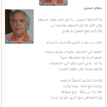
دهام حسن
ما أخبارها حبيبتي.. يا من كنت يوما حبيبها
وإلى الآن ما زال الشوق يعصف بي
وأنا أبحر مع الموج بلا هدى
كانت لي دفء حضن وأحاديث الشتاء
لتعود في الصيف ذكريات وندى مبتردا
تقيم الدنيا ولا تقعدها غيرة ً
إذا ما رأتني أبحر نظرا في الجميلات
وأغور بعيدا على طول المدى
والحبّ الكبير تخضرُّ براعمه..
يتجدد مع أنثاه دوما وأبدا
فلا حبَّ لي قطُّ.. مع سواها
ولا التعاطي مع أخرى دام أو تجددا