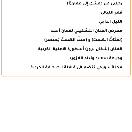
· رحلتي من دمشق إلى عمان(1)
· قمر الليالي
· الليل الداجي
· معرض الفنان التشكيلي لقمان أحمد
· (نفثاتُ الصّمت) و (حيثُ الصّمتُ يُحتَضَر)
· الفنان (شفان برور) أسطورة الأغنية الكردية
· وجيهة سعيد ونداء اللازورد
· مجلة سورمي تنضم الى قافلة الصحافة الكردية