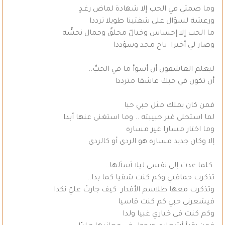
وما صمتي في الحب إلا شهادة لماض رغـدٍ
ورعشة لسؤال على شفتينا طويلا ترددا
ما الحب إلا إحساس وخيالٌ محلقٌ وجمال نحسُّه
وصار لي أخيرا تاج مجد وسؤددا
ليعلم العاشقون أن أسوأ ما في الحبِّ..
أن تكون في حبك عاشقا مترددا
فمن كان يملك مثل حبي حبا
لما استحلى غير حبيبته .. وما استغنى عنها أبدا
وما اختار مسارا غير مساره
إلا وكان جديد مساره هو الردى أو كالردى
كلما عدت إلى نفسي ليلا أسألها..
تذكرت حماقتي وكم كنت شقيا كما بدا..
وتذكرت معها طلاسم الأقدار كيف جارتْ عليّ نكدا
فيشعرني حبي كم كنت قاسيا
وكم كنت في خياري غبيا ولدا