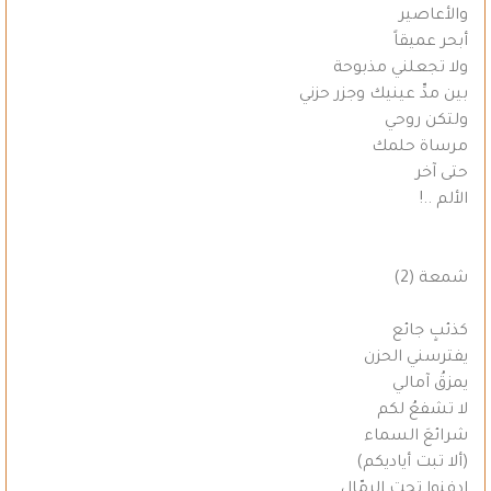
والأعاصير
أبحر عميقاً
ولا تجعلني مذبوحة
بين مدِّ عينيك وجزر حزني
ولتكن روحي
مرساة حلمك
حتى آخر
الألم ..!
شمعة (2)
كذئبٍ جائع
يفترسني الحزن
يمزقُ آمالي
لا تشفعُ لكم
شرائعَ السماء
(ألا تبت أياديكم)
ادفنوا تحت الِرمّال