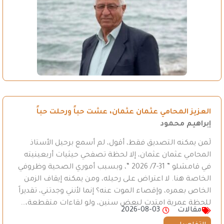
العزيز المحامي عثمان عثمان، عشت حباً ورحلت حباً
إبراهيم محمود
لَمن يمكنه التصديق فقط، أقول، لم أسمع برحيل الأستاذ
المحامي عثمان عثمان، إلا لحظة تصفحي حيثيات أربعينيته
في قامشلو ” 31-7/ 2026 “، وبسبب أموري الصحية وظروفي
الخاصة هنا. لا اعتراض على رحيله، ومن يمكنه إيقاف الزمن
الخاص بعمره، وإقصاء الموت عنه؟ إنما لأنني وجدتني، تقديراً
للحظة عمرية امتدت لبعض سنين، ولو لقاءات متقطعة،…
مقالات
2026-08-03