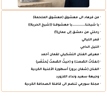
· من فرهاد الى معشوق (معشوق الملحمة)
· يا شيخنا………………يا معشوقنا ((شيخ الحرية))
· رحلتي من دمشق إلى عمان(1)
· قمر الليالي
· الليل الداجي
· معرض الفنان التشكيلي لقمان أحمد
· (نفثاتُ الصّمت) و (حيثُ الصّمتُ يُحتَضَر)
· الفنان (شفان برور) أسطورة الأغنية الكردية
· وجيهة سعيد ونداء اللازورد
· مجلة سورمي تنضم الى قافلة الصحافة الكردية