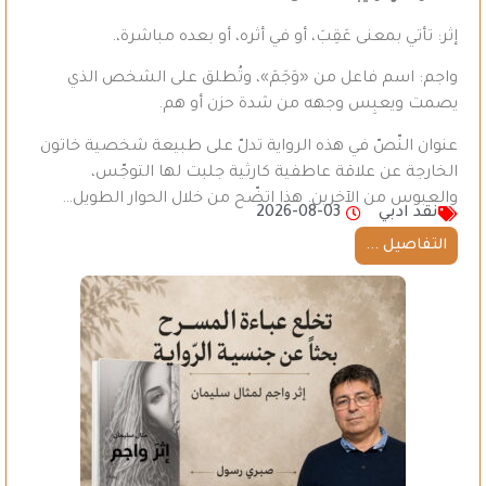
إثر: تأتي بمعنى عَقِبَ، أو في أثره، أو بعده مباشرة،.
واجم: اسم فاعل من «وَجَمَ»، وتُطلق على الشخص الذي
يصمت ويعبِس وجهه من شدة حزن أو هم.
عنوان النّصّ في هذه الرواية تدلّ على طبيعة شخصية خاتون
الخارجة عن علاقة عاطفية كارثية جلبت لها التوجّس،
والعبوس من الآخرين. هذا اتضّح من خلال الحوار الطويل…
نقد ادبي
2026-08-03
التفاصيل ...