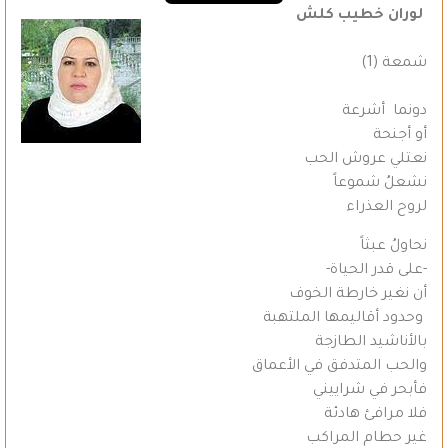
لوران خطيب كلش
شمعة (1)
دونما أشرعة
أو أجنحة
نعتلي عروش الحب
نشعلُ شموعاً
لروح العذراء
نحاولُ عبثاً
-على قدر الحياة-
أن نغير خارطة الخوف
وحدود أقاليمها الملتهبة
بالأناشيد الطازجة
والحب المتدفق في الأعماق
فأبحر في شراييني
فلا مرافئ هادئة
غير حطام المراكب