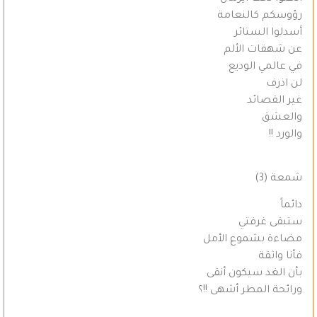
رؤوسكم كالنعامة
أسدلوا الستائر
عن شهقات الألم
في عالمي الوديع
لن اذرف
غير القصائد
والعشق
والورد !!
شمعة (3)
دائماً
ستبقى غرفتي
مضاءة بشموع الأمل
فأنا واثقة
بأن الغد سيكون أنقى
ورائحة المطر أشهى !!؟