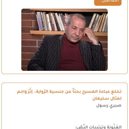
التفاصيل ...
تخلع عباءة المسرح بحثاً عن جنسية الرّواية.. إثَرَ واجم
لمثال سليمان
صبري رسول
العَنْونة وترتيبات النّصّ
: