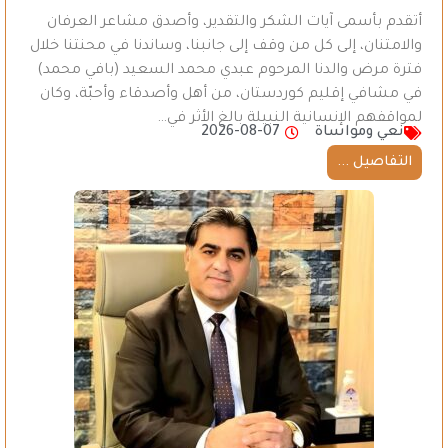
أتقدم بأسمى آيات الشكر والتقدير، وأصدق مشاعر العرفان
والامتنان، إلى كل من وقف إلى جانبنا، وساندنا في محنتنا خلال
فترة مرض والدنا المرحوم عبدي محمد السعيد (بافي محمد)
في مشافي إقليم كوردستان، من أهل وأصدقاء وأحبّة، وكان
لمواقفهم الإنسانية النبيلة بالغ الأثر في…
نعي ومواساة
2026-08-07
التفاصيل ...