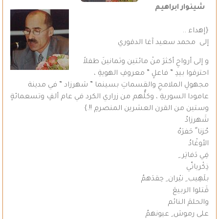
شينوار ابراهيم
{إهداء ..
إلى محمد سعيد آغا الدقوري
و إلى أرواحِ أكثرَ منْ مائتين وثمانينَ طفلاً
احترقوا بيدِ ” فاعلٍ ” معروفِ الهويةِ ،
مجهولِ الملامحِ والقسماتِ بسينما ” شهرزاد ” في مدينة
عامودا السوريةِ ، وكلُّهم من زراري الكرد في عام ألفٍ وتسعمائةٍ
وستين من القرن العشرين المنصرمِ !!.}
شَهرزادُ
حُزنا ً حَفرَهُ
الأوغْادُ
فِي دَفاتِر ِ
ذِكْرياتّي
بلَهِيب ِ نيْران ِ حِقدَهمُ
قَتلوا الربيعَ
والحلمَ النائم
على رموش ِ عيونهمُ