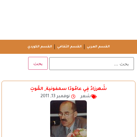
القسم العربي
القسم الثقافي
القسم الكوردي
شَهرزادُ فِي عامُودّا سمفونية ِ المََوتِ
شعر
نوفمبر 13, 2011