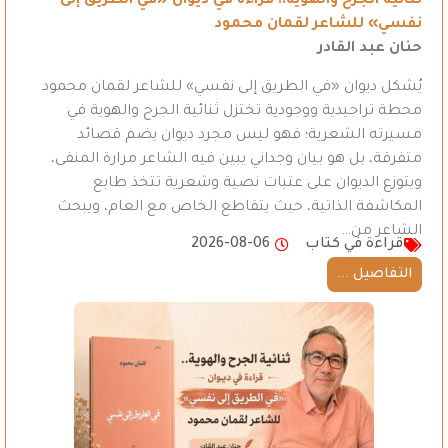
ثنائية الجرح والهوية.. قراءة في ديوان «في الطريق إلى
نفسي» للشاعر لقمان محمود
حنان عبد القادر
يُشكل ديوان «في الطريق إلى نفسي» للشاعر لقمان محمود
محطة تراجيدية ووجودية تختزل ثنائية الجرح والهوية في
مسيرته الشعرية؛ فهو ليس مجرد ديوان يضم قصائد
متفرقة، بل هو بيان وجداني يبين فيه الشاعر مرارة المنفى،
ويتوزع الديوان على عتبات نصية وشعرية تتخذ طابع
المكاشفة الذاتية، حيث يتقاطع الخاص مع العام، ويبحث
الشاعر من…
قراءة في كتاب
2026-08-06
التفاصيل ...