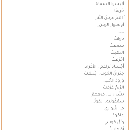
ألبسوا السماءَ
خَريفَا
ً اهتزَ عرشُ الله ِ
أوقفوا ِ الزَمْن ِ
……
نَارهمُ
قَصَفتْ
التَهَبتْ
أحْرَقتْ
أَجْسادَ بَراعُم ِ الأكْراد ِ
جُدْرانُ المَوت ِ ابْتَلعَتْ
وُرودَ الحُب ِ
الرْيحُ عَزَفتْ
بشَرارات ِ كرههمُ
سِمْفُونية ِ المَوتْى
فِي شَوارع ِ
عامُودْا
وأيَّ مَوت ٍ
أمَهات ٌ