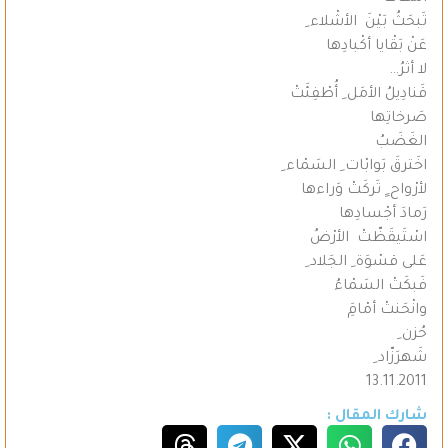
تَبحَثُ بَيْنَ الأشْلاء ِ
عَنْ بَقْايا أكْبادِها
لا أثرُ…
قَنادِيلُ الأمَل ِ أُطْفِئَتْ
صَرخاتِها
الغَضَبُ
اخَترقَ بَوابْات ِ السَمْاء ِ
لأرْواح ٍ تَركَتْ وَراءها
رَمادَ أجْسادِها
اسْتَيقَظّتْ الأرْضُ
عَلى قسْوَة ِ الجَلاد ِ
فَبكَتْ السَمْاءُ
وانْحَنتْ أمْامَِ
حُزن ِ
شَهرَزّاد ِ
13.11.2011
شارك المقال :