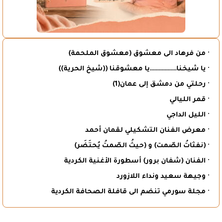
· من فرهاد الى معشوق (معشوق الملحمة)
· يا شيخنا………………يا معشوقنا ((شيخ الحرية))
· رحلتي من دمشق إلى عمان(1)
· قمر الليالي
· الليل الداجي
· معرض الفنان التشكيلي لقمان أحمد
· (نفثاتُ الصّمت) و (حيثُ الصّمتُ يُحتَضَر)
· الفنان (شفان برور) أسطورة الأغنية الكردية
· وجيهة سعيد ونداء اللازورد
· مجلة سورمي تنضم الى قافلة الصحافة الكردية