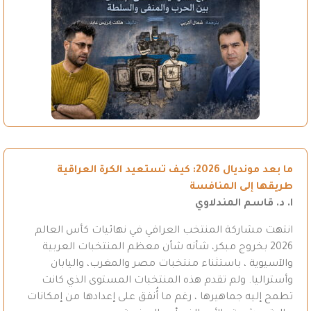
ما بعد مونديال 2026: كيف تستعيد الكرة العراقية
طريقها إلى المنافسة
ا. د. قاسم المندلاوي
انتهت مشاركة المنتخب العراقي في نهائيات كأس العالم
2026 بخروج مبكر، شأنه شأن معظم المنتخبات العربية
والآسيوية ، باستثناء منتخبات مصر والمغرب، واليابان
وأستراليا. ولم تقدم هذه المنتخبات المستوى الذي كانت
تطمح إليه جماهيرها ، رغم ما أُنفق على إعدادها من إمكانات