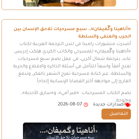
«أناهيتا وگَميفان»… سبع مسرحيات تلاحق الإنسان بين
الحرب والمنفى والسلطة
أصدرت منشورات رامينا في لندن الترجمة العربية لكتاب
«أناهيتا وگَميفان» للمسرحي والكاتب الكردي هلكت إدريس
عابد، بترجمة شمال آكريي، في عمل يضم سبع مسرحيات
تفتح أفقاً واسعاً للتأمل في أسئلة الذاكرة والاقتلاع والحرية
والسلطة، عبر كتابة مسرحية تمزج الشعر بالفكر، وتدفع
القارئ إلى مواجهة أكثر القضايا الإنسانية إلحاحاً.
يضم الكتاب المسرحيات: «قبر أمي»، و«سارق الأحذية»،
و«لوحة…
اصدارات جديدة
2026-08-07
التفاصيل ...