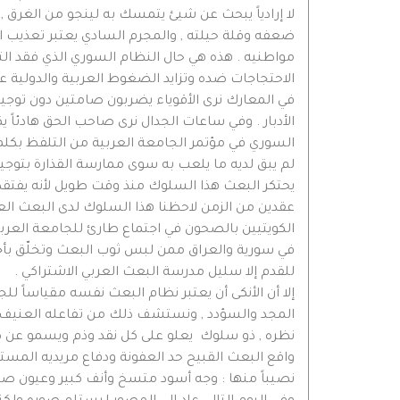
لا إرادياً يبحث عن شيئ يتمسك به لينجو من الغرق 
ضعفه وقلة حيلته , والمجرم السادي يعتبر تعذيب ال
مواطنيه . هذه هي حال النظام السوري الذي فقد ا
الاحتجاجات ضده وتزايد الضغوط العربية والدولية عل
في المعارك نرى الأقوياء يضربون صامتين دون توجيه 
الأدبار . وفي ساعات الجدال نرى صاحب الحق هادئاً ي
السوري في مؤتمر الجامعة العربية من التلفظ بكلم
لم يبق لديه ما يلعب به سوى ممارسة القذارة بتو
يحتكر البعث هذا السلوك منذ وقت طويل لأنه يفتقد ا
عقدين من الزمن لاحظنا هذا السلوك لدى البعث العر
الكويتيين بالصحون في اجتماع طارئ للجامعة العربي
في سورية والعراق ممن لبس ثوب البعث وتخلّق بأخلا
للقدم إلا سليل مدرسة البعث العربي الاشتراكي .
إلا أن الأنكى أن يعتبر نظام البعث نفسه مقياساً لل
المجد والسؤدد , ونستشف ذلك من تفاعله العنيف تجا
نظره , ذو سلوك يعلو على كل نقد وذم ويسمو عن 
واقع البعث القبيح حد العفونة ودفاع مريديه المستم
نصيباً منها : وجه أسود متسخ وأنف كبير وعيون صغ