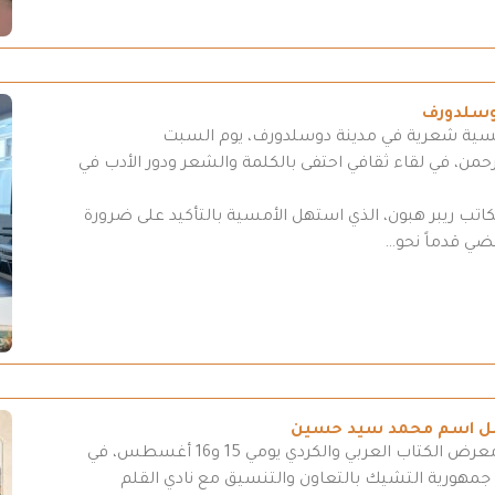
وسلدورف
مسية شعرية في مدينة دوسلدورف، يوم السبت
د الرحمن، في لقاء ثقافي احتفى بالكلمة والشعر ودور الأدب في
لكاتب ريبر هبون، الذي استهل الأمسية بالتأكيد على ضرورة
مضي قدماً نحو…
تحمل اسم محمد سيد حسين
تستعدّ العاصمة التشيكية براغ لتنظيم دورة من معرض الكتاب العربي والكردي يومي 15 و16 أغسطس، في
 جمهورية التشيك بالتعاون والتنسيق مع نادي القلم