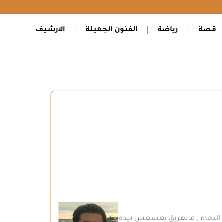
قصة
رياضة
الفنون الجميلة
الارشيف
 الدماء , فالغريق يعسعس بيده