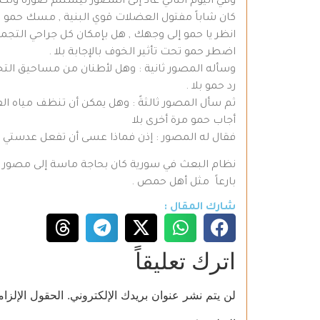
وفي اليوم التالي عاد إلى المصور ليستلم صوره ولكن
كان شاباً مفتول العضلات قوي البنية , مسك حمو م
انظر يا حمو إلى وجهك , هل بإمكان كل جراحي التجميل
اضطر حمو تحت تأثير الخوف بالإجابة بلا .
وسأله المصور ثانية : وهل لأطنان من مساحيق الت
رد حمو بلا .
ثم سأل المصور ثالثةً : وهل يمكن أن تنظف مياه الف
أجاب حمو مرة أخرى بلا
فقال له المصور : إذن فماذا عسى أن تفعل عدستي ؟ ث
نظام البعث في سورية كان بحاجة ماسة إلى مصور م
بارعاً مثل أهل حمص .
شارك المقال :
اترك تعليقاً
لن يتم نشر عنوان بريدك الإلكتروني.
الحقول الإلزام