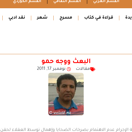
القسم العربي
القسم الثقافي
القسم الكوردي
دة
قراءة في كتاب
مسرح
شعر
نقد ادبي
البعث ووجه حمو
مقالات
نوفمبر 17, 2011
ية الإجرام عدم الاهتمام بصرخات الضحايا وإهمال توسط العقلاء لحقن