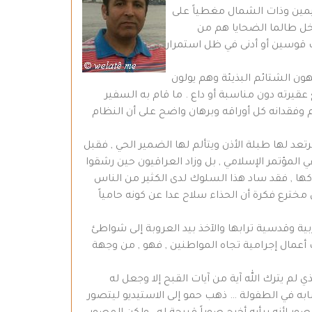
ليمين وذات الشمال مغطياً على
دخل طالما الضحايا هم من
 قوسين أو أدنى في ظل استمرار
ون الشتائم البذيئة وهم يولون
عقيرته دون مناسبة أو داع . ما قام به السفير
وفقدانه كل أوراقه وبرهان واضح على أن النظام
د لها طبلة الأذن ويتألم لها الضمير الحي , فقبل
المؤتمر الإسلامي , بل وزاد العراقيون حين رشقوا
كها , فقد ساد هذا السلوك لدى الكثير من الناس
خترع فكرة أن الحذاء سلاح عدا عن كونه حامياً
بية وقدسية ترابها والآخذ بيد العروبة إلى شواطئ
أعمال إجرامية تجاه المواطنين , فهو , من وجهة
م يترك الله آية من آيات القبح إلا وجعل له
به في الطفولة … ذهب حمو إلى الاستيديو ليتصور