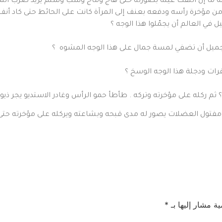
ه ما إن التقت عينه بصورته حتى هاج وماج وسبّ وشتم يريد ضرب المصور
ن مؤخرة رأسه ودفعه بعنف إلى المرآة كانت على الحائط حتى كاد أنف
 في العالم أن يجمّلوا هذا الوجه ؟
جميل أن تضفي لمسة جمال على هذا الوجه المشوه ؟
رات ودجلة هذا الوجه الوسخ ؟
م ركله على مؤخرته وتركه . طأطأ حمو الرأس وغادر الاستديو يجر ذيول
فتول العضلات يصور له مدى قبحه وبشاعته ويركله على مؤخرته حتى ي
ية مشار إليها بـ
*