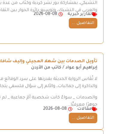
التشيكي، بمشاركة دور نشر كردية وكتّاب من عدة ب
والعربي في التشيك، وتوسيع دائرة الحوار بين الثقا
تقارير خبرية
2026-08-08
التفاصيل ...
تأويل الصدمات بين شهلا العجيلي وإليف شافا
إبراهيم أبو عواد / كاتب من الأردن
لا تُقَاس الرواية الحديثة بقدرتها على سرد الوقائع 
والذاكرة إلى جماليات، والألم إلى سؤال فلسفي يتجاو
والصدمات _ سواءٌ كانت شخصية أمْ جماعية _ لم تع
جوهرًا معرفيًّا…
مقالات
2026-08-08
التفاصيل ...