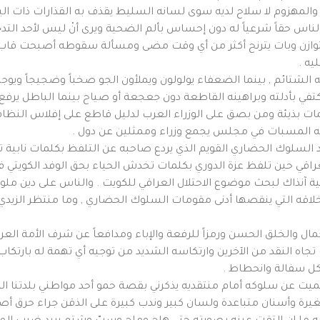
, والمهزوم لا سلاح لديه سوى لسانه السليط يقذف به القذارات ذات ا
ناس حقاً شرعياً له دون إحساس بألم الضحية ويرى أنْ ليس لأحد الت
لتوازن وبات يترنح أكثر من أي وقت مضى ومسألة سقوطه أصبحت قاب
يه .
الشتائم , بينما الضعفاء يولولون ويملأون الجو صخباً وضجيجاً ويوجه
كتفي بأدلته وبراهينه القاطعة دون جعجعة أو صياح بينما الباطل يرفع 
ات بذيئة ومن بصق على الوزراء العرب لدليل قاطع على إفلاس النظام 
جيه المسبات في مجلس يجمع وزراء وممثلين عن دول .
لسلوك الحضاري القويم الذي يردع صاحبه عن التلفظ بكلمات نابية ترتع
اقي حين تلفظ عزة الدوري بكلمات تخدش الحياء بحق الوفد الكويتي في 
ة آنذاك لبحث موضوع الاحتلال العراقي للكويت . والناس على دين ملو
قه التي ينقصها أدنى مقومات السلوك الحضاري , وما منتظر الزيدي م
جمال والخلق الحسن ورمزاً للرفعة والإباء ومدافعاً عن شرف الأمة العر
ه النقد من الآخرين وارتكاسه الشديد من توجيه أي تهمة له بارتكاب 
كل سفالة وانحطاط .
يت عن سلوكه أمام منتقديه يذكرني بقصة حمو أحد مواطني بلدتنا الذي ل
يرة وأسنان متباعدة ولسان كبير وندب كبيرة على الذقن جراء حرق أصا