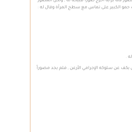
 لأنه برأيه أخرج صوراً قبيحة له , ولكن المصور
 حمو الكبير على تماس مع سطح المرآة وقال له :
ه .
كف عن سلوكه الإجرامي الأرعن , فلم يجد مصوراً