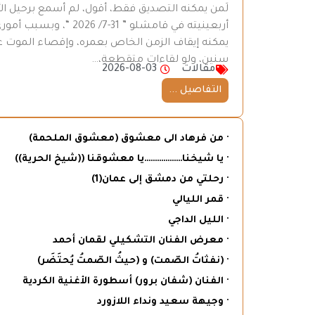
لَمن يمكنه التصديق فقط، أقول، لم أسمع برحيل ال
أربعينيته في قامشلو ”
يمكنه إيقاف الزمن الخاص بعمره، وإقصاء الموت عن
سنين، ولو لقاءات متقطعة،…
مقالات
2026-08-03
التفاصيل ...
· من فرهاد الى معشوق (معشوق الملحمة)
· يا شيخنا………………يا معشوقنا ((شيخ الحرية))
· رحلتي من دمشق إلى عمان(1)
· قمر الليالي
· الليل الداجي
· معرض الفنان التشكيلي لقمان أحمد
· (نفثاتُ الصّمت) و (حيثُ الصّمتُ يُحتَضَر)
· الفنان (شفان برور) أسطورة الأغنية الكردية
· وجيهة سعيد ونداء اللازورد