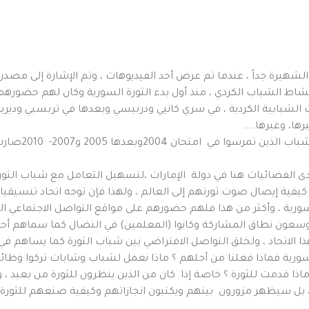
الشهيرة جداً ، عندما تم عرض أحد الفيديوهات ، وتم الإشارة إلى مصدر
شاط الشباب الكردي ، منذ أول بدء الثورة السورية وكان لهم حضورهم ا
الشبابية الكردية ، في سري كانيي ودربيسي وبعدها في تربسبي وديري
رها، وغيرها…..
نعم هذا الشعور
 الفضائيات هنا في دولة الإمارات ،لتسهيل التعامل مع شباب الثورة ،
كيفية إيصال صوت ثورتهم إلى العالم ، ولهذا فإن توجه اتحاد تنسيقيا
أول جريدة للثورة السورية ، وأكثر من هذا فلهم حضورهم على مواقع التواصل الاج
ويوسعون نطاق المشاركة وكانوا (المعلمين) في النضال كما سماهم أحد 
الاتحاد ، ولخلق التواصل الافتراضي بين شباب الثورة كما يساهم في ت
لسورية فماذا فعلنا من أجلهم ؟ ماذا نعمل لشباب وشابات تركوا وظائ
ا قدمت للثورة ؟ خاصة إذا كان من الذين ينظرون للثورة من بعيد ، وين
 ، بل سيظهر مزورون بينهم ويكتبون انجازاتهم وكيفية صنعهم للثورة.