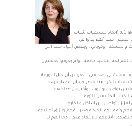
ها بأنه (اتحاد تنسيقيات شباب
لمميز ، حيث أنهم بدأوا في
ك والحسكة ، وكوباني ، وبعض أحياء حلب التي
 الخاص الذي انتابني هو أن هؤلاء الشباب الذين تمرسوا في امتحان 2004وبعدها 2005 و2007- 2010صارت لهم لغة إعلامية خاصة ، ولم يعودوا يعتمدون
 فقالت لي :صديقتي ، أتعرفين أن جيل الثورة لا
ت شباب الكرد منذ شهر حزيران لإصدار جريدة
تماعي الفيس بوك واليوتيوب ، وأكثر من هذا فهم
الكتاب المتابعين للثورة.
عزيز التواصل بين الداخل والخارج
فهم وأعمالهم الحرة مصدر رزقهم وأرزاق أهاليهم .
صحون أبناءهم بالابتعاد عنها ، كما أنهم لا