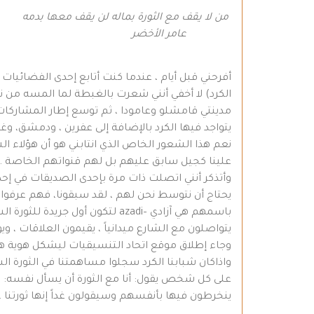
من لا يقف مع الثورة بماله لن يقف معها بدمه
عامر الأخضر
أفرحني قبل أيام ، عندما كنت أتابع إحدى الفضائيات 
الكرد) لا أخفي أنني شعرت بالغبطة لما المسه من ن
مدينتي قامشلو وعامودا ، ثم توسع إطار المشاركات 
يتواجد فيها الكرد بالإضافة إلى عفرين ، ودمشق، وغي
علينا كجيل سابق عليهم بل لهم قنواتهم الخاصة .
وأتذكر أنني اتصلت ذات مرة بإحدى الصديقات في إحدى
يحتاج أن نتوسط نحن لهم ، لقد سبقونا، فهم عرفوا 
باسمهم هي آزادي –azadi لتكون 
يتواصلون مع الشارع ميدانياً ، يقيمون العلاقات ، 
وجاء إطلاق موقع اتحاد التنسيقيات ليشكل هوية هذا 
واذاكان شبابنا الكرد سجلوا مساهمتنا في الثورة ا
على كل شخص يقول: أنا مع الثورة أن يسأل نفسه: ماذ
ينخرطون فيها بأنفسهم وسيقولون غداً إنها ثورتنا