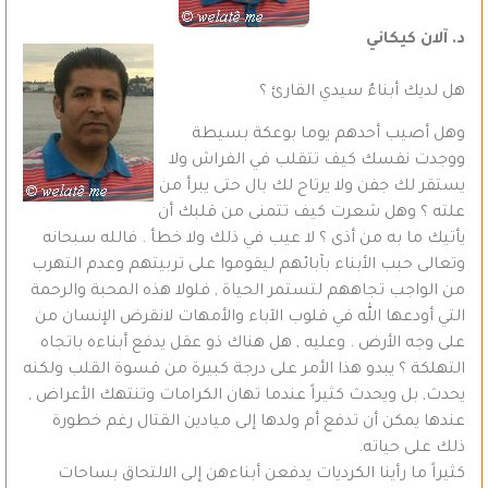
د. آلان كيكاني
هل لديك أبناءٌ سيدي القارئ ؟
وهل أصيب أحدهم يوما بوعكة بسيطة
ووجدت نفسك كيف تتقلب في الفراش ولا
يستقر لك جفن ولا يرتاح لك بال حتى يبرأ من
علته ؟ وهل شعرت كيف تتمنى من قلبك أن
يأتيك ما به من أذى ؟ لا عيب في ذلك ولا خطأ . فالله سبحانه
وتعالى حبب الأبناء بآبائهم ليقوموا على تربيتهم وعدم التهرب
من الواجب تجاههم لتستمر الحياة , فلولا هذه المحبة والرحمة
التي أودعها الله في قلوب الآباء والأمهات لانقرض الإنسان من
على وجه الأرض . وعليه , هل هناك ذو عقل يدفع أبناءه باتجاه
التهلكة ؟ يبدو هذا الأمر على درجة كبيرة من قسوة القلب ولكنه
يحدث, بل ويحدث كثيراً عندما تهان الكرامات وتنتهك الأعراض ,
عندها يمكن أن تدفع أم ولدها إلى ميادين القتال رغم خطورة
ذلك على حياته.
كثيراً ما رأينا الكرديات يدفعن أبناءهن إلى الالتحاق بساحات