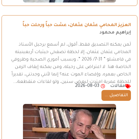
العزيز المحامي عثمان عثمان، عشت حباً ورحلت حباً
إبراهيم محمود
لَمن يمكنه التصديق فقط، أقول، لم أسمع برحيل الأستاذ
المحامي عثمان عثمان، إلا لحظة تصفحي حيثيات أربعينيته
في قامشلو ” 31-7/ 2026 “، وبسبب أموري الصحية وظروفي
الخاصة هنا. لا اعتراض على رحيله، ومن يمكنه إيقاف الزمن
الخاص بعمره، وإقصاء الموت عنه؟ إنما لأنني وجدتني، تقديراً
للحظة عمرية امتدت لبعض سنين، ولو لقاءات متقطعة،…
مقالات
2026-08-03
التفاصيل ...