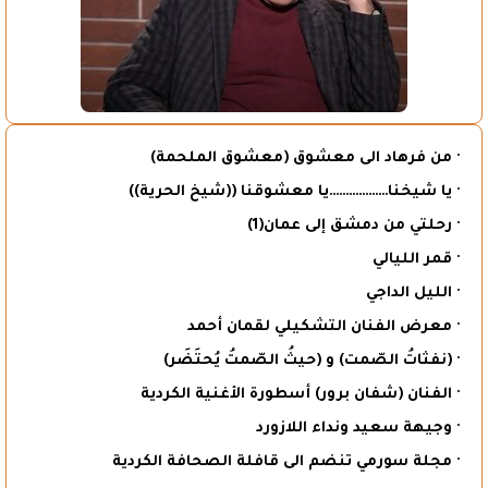
· من فرهاد الى معشوق (معشوق الملحمة)
· يا شيخنا………………يا معشوقنا ((شيخ الحرية))
· رحلتي من دمشق إلى عمان(1)
· قمر الليالي
· الليل الداجي
· معرض الفنان التشكيلي لقمان أحمد
· (نفثاتُ الصّمت) و (حيثُ الصّمتُ يُحتَضَر)
· الفنان (شفان برور) أسطورة الأغنية الكردية
· وجيهة سعيد ونداء اللازورد
· مجلة سورمي تنضم الى قافلة الصحافة الكردية