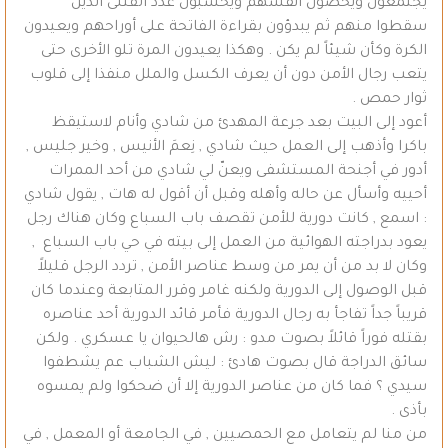
يجتمعون ويحصون أنفسهم ويحسبون عدد القتلى الذين
سقطوا منهم ثم يبدؤون بقراءة الفاتحة على أوراحهم ويعيدون
الكرة وكأن شيئاً لم يكن . وهكذا يعيدون المرة تلو الأخرى حتى
يتعب رجال الأمن دون أن يعرف الكسل والملل منفذا إلى قلوب
ثوار حمص .
أعود إلى البيت بعد جرعة المهدئ من شادي وأنام لاستيقظ
باكرا وأذهب إلى العمل حيث شادي , نِعمَ الأنيس , وخير جليس ,
أدور في أجنحة المستشفى ويعنّ لي شادي من أحد الممرات
أحييه وأسأل عن حاله وأهله وقبل أن أقول له هات , يقول شادي
: اسمع , كانت دورية للأمن تقصف باب السباع وكان هناك رجل
يعود بدراجته الهوائية من العمل إلى بيته في حي باب السباع ,
وكان لا بد من أن يمر من وسط عناصر الأمن , تردد الرجل قليلاً
قبل الوصول إلى الدورية ولكنه غامر وقرر المتابعة وعندما كان
قريباً جداً تفاجأ به رجال الدورية فأمر قائد الدورية أحد عناصره
بقتله فوراً قائلاً بصوت مدو : رش هالحيوان يا عسكري . ولكن
سائق الدراجة قال بصوت هادئ : ليش الشباب عم يشطفوا
سيدي ؟ فما كان من عناصر الدورية إلا أن ضحكوا ولم يمسوه
بأذى .
من منا لم يتعامل مع الحمصيين , في الجامعة أو المعمل , في