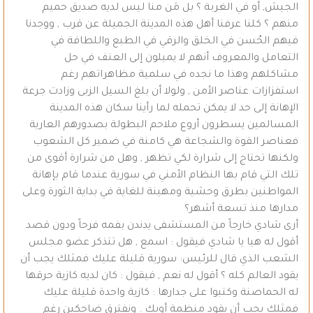
الجيش, أو في الغربة ؟ بل مَن منا ليس لديه صديق حميم
منهم ؟ كلنا عرفنا أهل هذه المدينة الجميلة عن قرب , ووجدنا
فيهم الحُسن في الخلق والرقي في الطبع واللطافة في
التعامل والمعروف أنهم لا يميلون إلى العنف في حل
مشاكلهم وهذا ما نجده في سلمية مظاهراتهم رغم
استفزازات عناصر الأمن , ولولا أن بلغ السيل الزبى وزادت جرعة
الإهانة إلى حد لا يمكن تحمله لما رأينا سكان هذه المدينة
المسالمين يسطرون أروع ملاحم البطولة بصدورهم العارية
فعناصر القوة والشجاعة هي كامنة في ضمير كل الشعوب
ولكنها تحتاج إلى شرارة لكي تظهر , وهل من شرارة أقوى من
تلك التي قام بها النظام الأمني في سورية عندما قام بإهانة
المواطنين بطرق وحشية ومهينة للغاية في بداية الثورة وعلى
مدارها منذ تسعة أشهر؟
أرى شادي خارجاً من المستشفى يدندن بفمه فرحاً ودون قصد
أقول له هيا يا شادي فيقول : اسمع , هل تتذكر عضو مجلس
الشعب الذي قال للرئيس: سورية قليلة عليك فمثلك يجب أن
يقود العالم كله ؟ أقول له نعم , فيقول : كان لديه كازية حرقها
له الحماصنة وكتبوا على جدارها : كازية واحدة قليلة عليك
فمثلك يجب أن يقود منظمة أوبك . ونفترق ضاحكين رغم