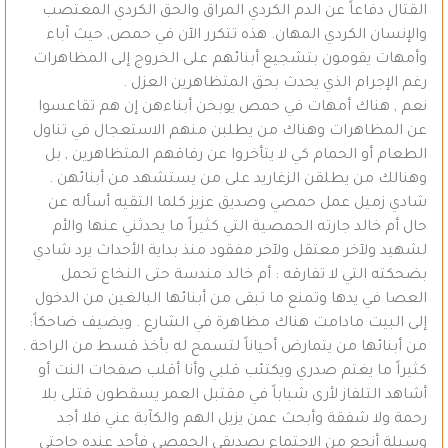
القتال دفاعاً عن الدم الكردي المراق والحق الكردي المغتصب
والإنسان الكردي المهان. هذه تتكرر الآن في حمص, حيث آباء
وأمهات يقومون بتشجيع أبنائهم على الخروج إلى المظاهرات
رغم الإجرام الذي يحدث بحق المتظاهرين العزل .
نعم , هناك أمهات في حمص يوبخن أبناءهن إن هم تقاعسوا
عن المظاهرات وهناك من يطلبن منهم الاستعجال في تناول
الطعام أو الحمام كي لا يتأخروا عن رفاقهم المتظاهرين , بل
وهنالك من يطلقن الزغاريد على من يستشهد من أبنائهن .
شادي زميل عمل حمصي وصديق عزيز كلما التقيه أسأله عن
حال أم خالد جارته الحمصية التي كثيراً ما يحدثني عنها والأم
لشهيد ولآخر معتقل ولآخر مفقود منذ بداية الأحداث يرد شادي
بضحكته التي لا تفارقه : أم خالد مندسة حتى النخاع تحمل
العصا في يدها وتمنع ما تبقى من أبنائها البالغين من الدخول
إلى البيت مادامت هناك مظاهرة في الشارع . ويضيف ضاحكاً:
من أبنائها من يتمارض أحياناً لتسمح له بأخذ قسط من الراحة .
كثيراً ما يغتم صدري ويكتئب قلبي وأنا أقلب صفحات النت أو
أشاهد التلفاز لأرى شباباً في مقتبل العمر يسقطون قتلى بلا
رحمة ولا شفقة وأبحث عمن يزيل الهم والكآبة عني فلا أجد
وسيلة أنجع من الاجتماع بصديقي الحمصي فأجد عنده حاجتي