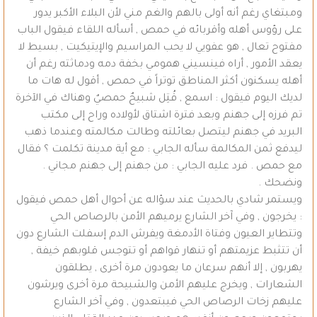
ومبتغاي رغم أنه أولى بالهم والغم مني لأن البلاء الأكبر يدور
على رؤوس أهله وأقربائه في حمص , أسأله اللقاء فيقول الباب
مفتوح تعال , هو عفويي لا يحب المراسيم والإيتيكيت , بسيط لا
يعقد الأمور , أراه فينسيني همومي بخفة دمه ودماثته رغم أن
أهله يسكنون أكثر المناطق توتراً في حمص , أقول له هات ما
لديك اليوم فيقول : اسمع , قُتِل شبيحٌ حمصيٌ وهناك في الآخرة
تم فرزه إلى جهنم وبعد فترة اشتاق لأولاده وراح إلى مكتب
البريد في جهنم ليتصل بعائلته وطالت مكالمته وعندما ذهب
ليدفع ثمن المكالمة سأله الجابي : مع أية مدينة تكلمت ؟ فقال
مع حمص . فرد عليه الجابي : من جهنم إلى جهنم مجاني .
ونضحك .
ويستمر شادي بالحديث عند سؤاله عن أحوال أهل حمص فيقول
: يخرجون , وفي آخر الشارع يرميهم الأمن بالرصاص الحي
وتتطاير العيون وفتاة الأدمغة ويفرش الدم إسفلت الشارع دون
أن تتثبط عزيمتهم أو تنهار قواهم أو تتوجس قلوبهم خيفة ,
يهربون , إلا أنهم سرعان ما يعودون مرة أخرى , يطلقون
الشعارات , ويخرج عليهم الأمن والشبيحة مرة أخرى ويرشون
عليهم زخات الرصاص الحي فيبتعدون , وفي آخر الشارع