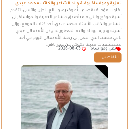
تعزية ومواساة بوفاة والد الشاعر والكاتب محمد عبدي
بقلوب مؤمنة بقضاء الله وقدره، وببالغ الحزن والأسى، تتقدم
أسرة موقع ولاتـي مـه بأصدق مشاعر التعزية والمواساة إلى
الشاعر والكاتب الأستاذ محمد عبدي، أحد كتاب الموقع، وإلى
أسرته وذويه، بوفاة والده المغفور له بإذن الله تعالى عبدي
بافي محمد، الذي انتقل إلى رحمة الله تعالى اليوم في أحد
مستشفيات مدينة دهوك، عن عمر ناهز…
نعي ومواساة
2026-08-03
التفاصيل ...