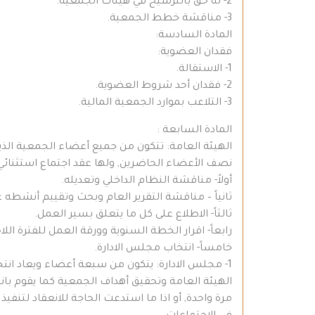
2- له حق بالترشيح في هيئات الجمعية.
3- مناقشة خطط الجمعية.
المادة السادسة:
فقدان العضوية:
1- الاستقالة.
2- فقدان أحد شروط العضوية.
3- التلاعب بموارد الجمعية المالية.
المادة السابعة :
نصف الأعضاء الحاضرين, ولها عقد اجتماع استثنائي 
أولاً- مناقشة النظام الداخلي وتعديله.
ثانياً – مناقشة التقرير العام وبحث وتقييم أنشطه 
ثالثاً- الاطلاع على كل ما يتعلق بسير العمل.
رابعاً- اقرار الخطة السنوية وورقة العمل للفترة اللا
خامساً- انتخاب مجلس الادارة.
1- مجلس الادارة: يتكون من سبعة أعضاء ويعاد ان
الهيئة العامة وتحقيق أهداف الجمعية كما يقوم با
مرة واحدة, أو اذا ما استدعت الحاجة للانعقاد لتن