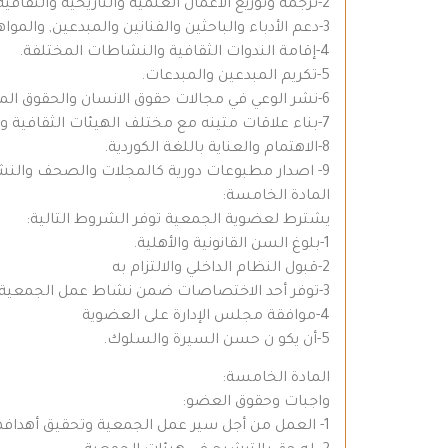
2-ترجمة وتوزيع الأعمال العلمية والتاريخية والثقافية من اللغة الكوردية الى بقية لغات العالم وبالعكس.
3-دعم الأدباء والباحثين والفنانين والمبدعين, والمواهب الناشئة.
4-إقامة الندوات الثقافية والنشاطات المختلفة.
5-تكريم المبدعين والمبدعات.
6-نشر الوعي في مجالات حقوق الانسان والحقوق المدنية والدستورية والمبادئ الديموقراطية.
7-بناء علاقات متينه مع مختلف الهيئات الثقافية والعلمية والاجتماعية والمهنية والتعاون المشترك وتبادل الخبرات والدعم المتبادل بينها.
8-الاهتمام والعناية باللغة الكوردية.
9- اصدار مطبوعات دورية كالمجلات والصحف والنشرات المتعلقة بنشاطات وأهداف الجمعية.
المادة الخامسة:
يشترط لعضوية الجمعية توفر الشروط التالية:
1-بلوغ السن القانونية والأهلية.
2-قبول النظام الداخلي والالتزام به
3-توفر أحد الاختصاصات ضمن نشاط عمل الجمعية.
4-موافقة مجلس الإدارة على العضوية
5-أن يكو ن حسن السيرة والسلوك.
المادة الخامسة:
واجبات وحقوق العضو:
1- العمل من أجل سير عمل الجمعية وتحقيق أهدافها.