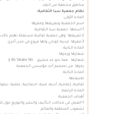
مناطق مختلفة من البلاد .
نظام جمعية سبا الثقافية
:
المادة الأولى:
اسم الجمعية وتعريفها ومقرها:
1-اسمها: جمعية سبا الثقافية.
2-تعريفها: وهي جمعية ثقافية مستقلة تهتم بالأدب والفن والتاريخ والفكر.
3-مقرها: مدينة كوباني ولها فروع في مدن أخرى
المادة الثانية:
شعارها ورمزها:
شعارها: معا نحو غد مشرق . Ji Bû Sibake Nû
رمزها: من تصميم أحد مؤسسي الجمعية.
المادة الثالثة:
طبيعتها:
ثقافية، إعلامية، أدبية، فنية، اجتماعية, علمية، ديم
المادة الرابعة:
أهداف الجمعية:
1-العمل في مجالات الـتأليف والنشر والتوزيع حول 
لشعوب المنطقة والعالم.