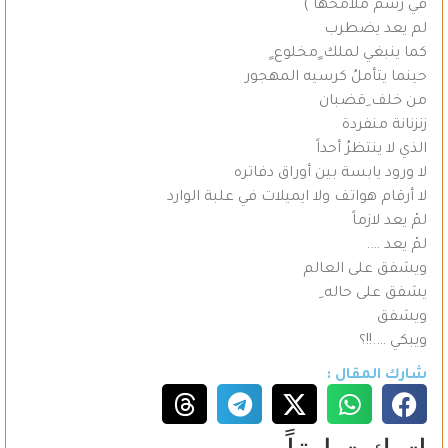
في رسم ملامحها )
لم يعد يضطرب
كما ينبغي لملك ٍمخلوع ٍ
حينما يتأملُ كرسيه المهجور
من خلف ِقضبان
زنزنانة منفردة
الذي لا ينتظرُ أحداً
لا ورود يابسة بين أوراق دفاتره
لا أرقام هواتف ولا ايميلات في علبة الوارد
لمْ يعد لازماً
لمْ يعد ….
ويشفق على العالم
يشفق على حاله ِ
ويشفق
ويبكي ….!!؟
شارك المقال :