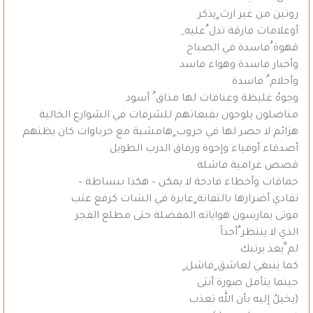
روتين من غير ارث ٍيذكر
أوعلامات فارقة تدل ُعليه ِ
قهوة ُفاسدة في الصباح
وأخبار فاسدة وهواء فاسد
وأحلام ُ فاسدة
وجوهُ غليظة وعنافات لها مذاق ُ أسود
مناضلون يلوحون بقبعاتهم للشرفات في الشوارع الخالية
هزائم لا حصر لها في حروب ٍهامشية مع حرباوات كان يظنهم
أصدقاء أوفياء وإخوة ورفاق الدرب الطويل
قصص غرامية فاشلة
حماقات وأخطاء فادحة لا يمكن – هكذا ببساطة –
تفادي أضرارها بالتفاتة ٍعابرة في الشات كرفع عتب
موتى يمارسون هواياته المفضلة حتى مطلع الفجر
الذي لا ينتظر ُأحداً
لم ْيعد يرتبك
كما ينبغي لعاشق ٍفاشل ٍ
حينما يتأمل صورة أنثى
(يخيلُ إليه بأن الله تعذب