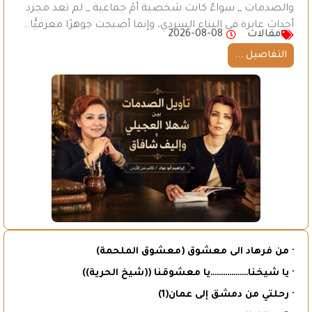
والصدمات _ سواءٌ كانت شخصية أمْ جماعية _ لم تعد مجرد
أحداث عابرة في البناء السردي، وإنما أصبحت جوهرًا معرفيًّا…
مقالات
2026-08-08
التفاصيل ...
· من فرهاد الى معشوق (معشوق الملحمة)
· يا شيخنا………………يا معشوقنا ((شيخ الحرية))
· رحلتي من دمشق إلى عمان(1)