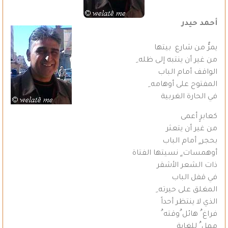
أحمد حيدر
يمرُّ من شارع بيتها
من غير أن ينتبه إلى ظله ِ
الواقف أمام الباب
المفتوح على أوهامه ِ
في الحارة الغربية
كعابرٍ أعمى
من غير أن يتعثر
بحجر ٍ أمام الباب
أوهمسات ٍ نسيتها الفتاة
ذات الشعر الأشقر
في قفل الباب
المغلق على حيرته ِ
الذي لا ينتظر أحداً
فراغ ُ هائل ُوقته ُ
ممل ُ للغاية