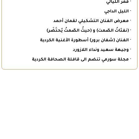
· قمر الليالي
· الليل الداجي
· معرض الفنان التشكيلي لقمان أحمد
· (نفثاتُ الصّمت) و (حيثُ الصّمتُ يُحتَضَر)
· الفنان (شفان برور) أسطورة الأغنية الكردية
· وجيهة سعيد ونداء اللازورد
· مجلة سورمي تنضم الى قافلة الصحافة الكردية