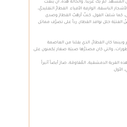
المَشهد. لم يكُ غريباً، والحالة هذه، أن يُنعتَ
ر الباسقة، الوارفة الأفياء. القطارُ التقليديّ،
، كما سَلفَ القول، كنتُ أرهَبُ القطارَ وصدى
 الفتيَة خلل نوافذ القطار، رداً على تصرّف مماثل
م وبينما كان القطارُ، الذي يقلنا من العاصمة
مقطورات، والتي كان مصدَرُها صبيَة صغار يَكمنون على
القرية الدمشقية، المُقاومَة، صارَ أيضاً أثيراً
، الأول.