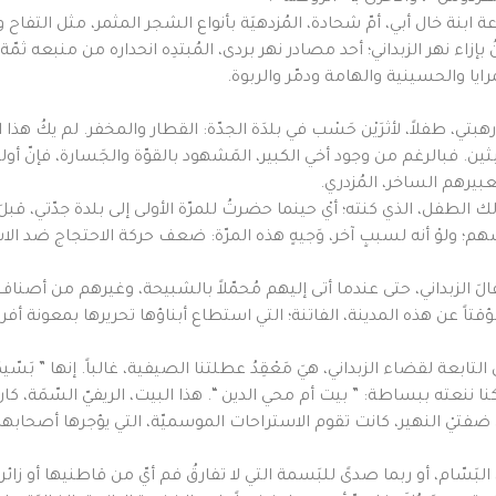
ة ابنة خال أبي، أمّ شحادة، المُزدهيَة بأنواع الشجر المثمر، مثل التف
بإزاء نهر الزبداني؛ أحد مصادر نهر بردى، المُبتدِه انحداره من منبعه ثمّ
ايا والحسينية والهامة ودمّر والربوة.
هبتي، طفلاً، لأثرَيْن حَسْب في بلدَة الجدّة: القطار والمخفر. لم يكُ هذا
ن. فبالرغم من وجود أخي الكبير، المَشهود بالقوّة والجَسارة، فإنّ أولئك
عبيرهم الساخر، المُزدري.
ّ ذلك الطفل، الذي كنته؛ أيْ حينما حضرتُ للمرّة الأولى إلى بلدة جدّتي، قبل
؛ ولوْ أنه لسببٍ آخر، وَجيهٍ هذه المرّة: ضعف حركة الاحتجاج ضد الاس
طفالَ الزبداني، حتى عندما أتى إليهم مُحمّلاً بالشبيحة، وغيرهم من أصناف
ؤقتاً عن هذه المدينة، الفاتنة؛ التي استطاع أبناؤها تحريرها بمعونة أفرا
بعة لقضاء الزبداني، هيَ مَعْقِدُ عطلتنا الصيفية، غالباً. إنها ” بَسّيمَة
كنا ننعته ببساطة: ” بيت أم محي الدين “. هذا البيت، الريفيّ السّمَة، ك
على ضفتيْ النهير، كانت تقوم الاستراحات الموسميّة، التي يؤجرها أصحا
َسّام، أو ربما صدىً للبَسمة التي لا تفارقُ فم أيّ من قاطنيها أو زائري