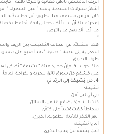
الرّيف الدمشقي بأبهى معانيه وأكثرها بلاغة ً. فأينما ي
أشهرُ منتزهات المنطقة باسم ” عين الخضراء “. فرسخ و
كان يَمرّ من منتصف هذا الطريق؛ أين خط سكّته الحديدي
زمجرته. بيْدَ أنّ سبباً آخر، جعلني لاحقا أحتفظ بخصل
من لُدن أندادهم على الأرض.
*
هكذا مَسْلكٌ، في العلاقة المُلتبَسَة بين الريف والمد
المغربية إلى مدينة ” طنجة “، قد أصبَحَ على مشارف هذ
طرف الطريق.
منذ نحو سنة، فإنّ حجارة فتيَة ” بسّيمة ” أضحَى لها 
على مَسْمَع كلّ سوريّ تائق للحرية والكرامة؛ تماماً
4 ـ من بَسّيمَة إلى الزبَداني:
بَسّيمَة؛
في أيّ ليل آفلْ
كنتِ الشجرَة لِصَمْغ مَنامي، السائلْ
سِماطاً مُعْشوْشباً على كتِفَيْ
نهرِ العُمْر لمَأدبة الطفولة، الكبرى.
آه، يا بَسّيمَة:
لأنتِ بَسْمَةٌ من عِناب الذكرى