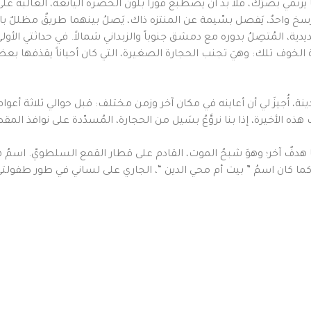
رتمي بصَرُكَ، فلا بدّ أن يصطبغ فوراً بلون الخضرة اليانعة، الغالبَة على 
احدٌ، يَفصل بسّيمة عن المنتزه ذاك، يَصلُ بينهما طريقٌ مظللٌ بالأشجا
ة، المُتصِلُ بدوره مع دمشق جنوباً والزبداني شمالاً. في حداثتي الأولى
ة الخوف تلك: وهيَ تجنب الحجارة الصغيرة، التي كان أحياناً يقذفها بعضُ
ينة، أُجيزَ لي أن أعاينه في مكان آخر وزمن مختلف: قبل حوالي ثلاثة أعوا
ه الأخيرة، إذا بنا نروَّعُ بسَيل من الحجارة، المُسدّدة على نوافذ ال
هدفٌ آخر؛ وهوَ شبحُ الموت، القادم على قطار القمع السلطويّ. اسمُ هذه 
، كما كان اسمُ ” بيت أم محي الدين “، الجاري على لساني في طور طفولتي