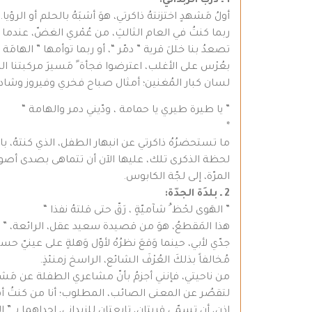
1 ـ دربُ الزبَداني:
أولُ مَشهدٍ اختزنتهُ ذاكرتي، هوَ أشبَهُ بالحلم أو الرؤيا.
ربما كنتُ في العام الثالثِ، من عُمْري الغضّ، عندما ر
تصعدُ بنا خللَ قرية ” دمّر “، أو ربما توأمها ” الهامَ
بعُرْس على الأغلب، اعترضوا فجأة ً مَسيرَ مركبتنا ال
لسان كبار المُغنين؛ أمثال صباح فخري وفيروز وشادية
” يا طيرة طيري يا حمامة ، ودّيني دمر والهامة “
*
ما تستحضرُهُ ذاكرتي عن انبهار الطفل، الذي كنتهُ، بالم
لحظة الذكرى تلك، عليها الآن أن تتماهى بصدى أصوات الان
المرّة، إلى لجّة الكابوس.
2 ـ بلدَة الجدّة:
” الهَوى لحْظ ُ شآميّةٍ ، رَقّ حتى قلتهُ نفذا “
هذا المَقطعُ، هوَ من قصيدة سعيد عقل، الرائعة، ” مُرَّ 
جدّي لأبي، حينما وَقعَ نظرُهُ لأوّل وَهلةٍ على عينيّ حس
مُخالفاً بذلكَ العُرْفَ الشائع، الراسخ زمنئذٍ.
من ناحيتي، فإنني أجزمُ بأنّ مشاعري الطفلة عن مَشهد 
لتقصُر عن المعنى الصائب، المطلوب؛ أنا من كنتُ أهمي 
إذن، أن تسمّى قريتان، تابعتان للزبداني، إحداهما بـ ” 