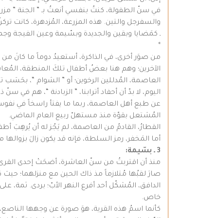
في سنّ الطفولة، كنتُ بنفسي أنعتُ بـ ” الجنة ” مزرع
والسفرجل والتين. هذه المزرعة، المُزدهرة، كانت تركنُ 
ـ كمَضايا وبقين والجديدة وبسّيمة وعين الفيجة وجمر
*
من صوَر أخرى، في الذاكرة، أستعيدُ دوماً ما كانَ من ر
الآخرين؛ وهم هنا بعضُ أطفال تلكَ المنطقة، المُعابثي
العاصمة، المُدللين الرخوين؛ أو ” الشوام “، بحَسَب ت
اليوم، لا بدّ أن أحفاد أترابنا، ” الزبادنة “، هم في سن
عن طبع أهل العاصمة، ربما ما يفتأ راسخاً في نفوسهم
المُشتعل بقوّة منذ مستهلّ ربيع العام الماضي.
القطارُ، القادمُ من العاصمة، لم يَجُز له أن يُرهِبَ أ
أما المَخفر، رمز السلطة، فإنه قد يكون زالَ بزوالها م
3 ـ بسّيمة:
منذ أن اقتربتُ من سنّ العاشرة، أضحَتْ إحدى القرى التا
صارَ لقبُها مُتلازماً مذ ذاك الحين مع منزلهما؛ حيث 
الدافق، المُشكّل أحد أفرع النهر الأبّ؛ بردى. ثمة، 
خاص.
كأنما اسمُ هذه القرية، هوَ صورة عن وجهها الناصع، الب