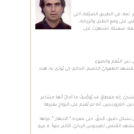
م. ثمة، في الطريق الضيّقة، التي
فلين على وقع الطبل والزرناية،
ائعة، شعبيّة، اشتهرَتْ على
، بين النّغم والضوءِ.
مَشهد الطفوليّ الحَميم، الحالِم؛ كي يُودَى به، هذه
الشجيّ. إنه مقطعٌ، قد يُوَصِّفُ ما أخالُ أنها مشاعر
ين، اللازورديتين، أنه لم يُقدِم على الزواج بغيرها؛
 بشكل دقيق، مُحقّ. حتى مفردة ” الانبهار “، فإنها
المُنتمي للفردوس الربانيّ، الأكثر علواً: لا غروَ،