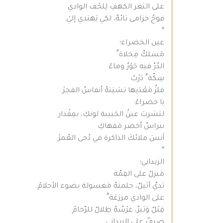
على الثغر الكهفِ لِلحْف الوادي
فوحُ خزامى تائهٌ، لكي يَهتدي إليْ.
*
عين الخضراء؛
مَسلكٌ مِخلاة ٌ
الدُرّ فيه حَوْرٌ وماءْ
سِكّة ٌ دَرْبٌ
فلزُ مَعْدَنِها تشتِتهُ أنفاسُ الفجرْ.
يا خضراءْ:
لتشربَ عينُ الحَبيبة لونكِ، بمِقْدار
نبراسٌ أخضر مَقهاكِ
آنسَ ملائكَ الذاكرة في دُجى العُمرْ.
*
الزبداني؛
مَنزلٌ على القِمّة
ثديٌ أثيلٌ، حلمتهُ مَغسولة بضوء الأحلامْ.
على الوادي مزرَعَة ٌ
قِبْلٌ وَثيرٌ، غرْسُهُ ظِلالٌ للرّخامْ.
صيفٌ على الزبداني: