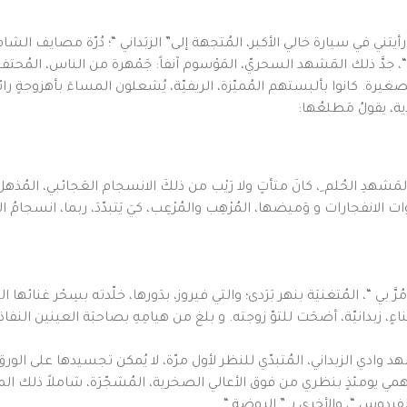
أيتني في سيارة خالي الأكبر، المُتجهة إلى” الزبَداني “؛ دُرّة مصايف الشا
ة “، جدَّ ذلك المَشهد السحريّ، المَوْسوم آنفاً: جَمْهرة من الناس، المُحت
صغيرة. كانوا بألبستهم المُميّزة، الريفيّة، يُشعلون المساءَ بأهزوجةٍ ر
، يقولُ مَطلعُها:
َشهدِ الحُلم ِ، كانَ متأتٍ ولا رَيْب من ذلكَ الانسجام العَجائبي، المُذهل
فجارات و وَميضها، المُرْهِب والمُرْعِب، كيَ يَتبدّدَ، ربما، انسجامُ ال
بي “، المُتغنيَة بنهر بَرَدى؛ والتي فيروز، بدَورها، خلّدته بسِحْر غنائها 
ناءٍ، زبدانيّة، أضحَت للتوّ زوجته. و بلغ من هيامِهِ بصاحبَة العينين النفاذت
وادي الزبداني، المُتبدّي للنظر لأول مرّة، لا يُمكن تجسيدها على الورق
يومئذٍ بنظري من فوق الأعالي الصخرية، المُشجّرَة، شاملاً ذلك المشهد 
الفردوس “، والأخرى بـ ” الروضة “.