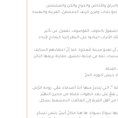
اح والدراق والأجاص والخوخ والكرز والمشمش
ة نحوَ بلدات وقرى الريف الدمشقيّ، القريبة والبعيدة
 الشعورُ بالخوف، المَوْصوف، بمَعزل عن تأثير
 الأتراب اعتادوا على النظر إلينا كنماذج لأبناء
َ أن تغدوَ مدينة مُعتبَرَة. كما أنّ اعتقادهم السالِف
تبداد، ثمة في مدينة دمشق، مقارنة بريفها الثائر،
 القتلة.
د جيش الثورة، الحرّ.
 “، التي يَنحدرُ منها أحدُ أصدقاء عمّي. زوجة الرّجل،
ان يقعُ على بعد خطوات قليلة من مجرى النهَيْر
بها من أهل القرية إلى العائلات الدمشقية بشكل
ها سواءً بسواء: ها هنا مكانٌ آسِرٌ، ينتمي لسِحْر