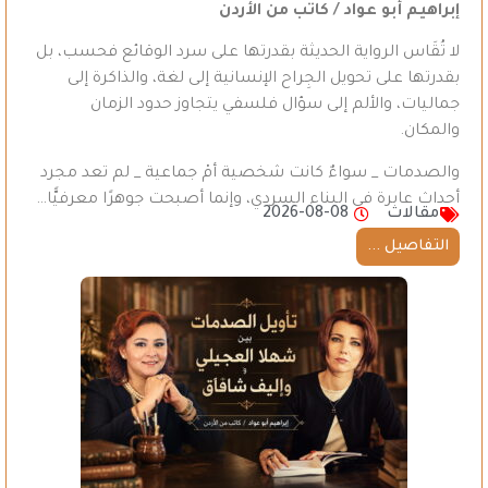
إبراهيم أبو عواد / كاتب من الأردن
لا تُقَاس الرواية الحديثة بقدرتها على سرد الوقائع فحسب، بل
بقدرتها على تحويل الجِراح الإنسانية إلى لغة، والذاكرة إلى
جماليات، والألم إلى سؤال فلسفي يتجاوز حدود الزمان
والمكان.
والصدمات _ سواءٌ كانت شخصية أمْ جماعية _ لم تعد مجرد
أحداث عابرة في البناء السردي، وإنما أصبحت جوهرًا معرفيًّا…
مقالات
2026-08-08
التفاصيل ...