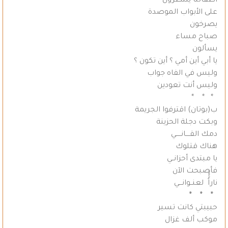
أطفالنا ينتظرون
على الأبواب الموصدة
يصرخون
صباح مساء
يسألون
يا أبي أين أمي ؟ أين تكون ؟
وليس في الفاه جواب
وليس أنت تعودين
* * *
ب(بوتان) اقترفوا الجريمة
وبكت دجلة الحزينة
دمك القــــانـــــي
هناك قتلوك
يا مبتدى أحزانــي
فأصبحت الآن
ناراًًًًًَ لعنــوانـــي
* * *
حبيبتي كانت تسير
موكب ألف غزال