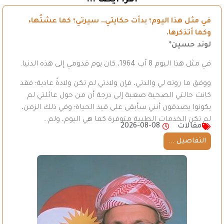
في مثل هذا اليوم؛ بدأت حكايتي.. سيرتي؛ كما عشتُها،
وكما أتذكرها.
لوند حسين*
في مثل هذا اليوم 8 آب 1964، كان يوم قدومي إلى هذه الدنيا.
ووفق ما روته لي والدتي، فإن ولادتي لم تكن ولادةً عادية؛ فقد
كانت حالتي الصحية صعبة إلى درجة أن من حول عائلتي لم
يكونوا يصدقون أنني سأبقى على قيد الحياة؛ وفي ذلك الزمن،
لم تكن الخدمات الطبية متوفرة كما هي اليوم، ولم…
مقالات
2026-08-08
التفاصيل ...