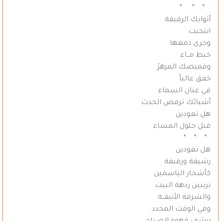
* * *
أثوابك الرقيقة
انتحبت
وجرى دمعها
خيط مــاء
وقميصك المزهرْ
خفق عالياً
في عنان السماء
أشيائك ترفض الحدث
هل تعودين
قبل حلول المساء
* * *
هل تعودين
رشيقة ورقيقة
كأشجار الياسمين
تزينين ردهة البيت
والشرفة الأنيقــة
وفي الوقت المحدد