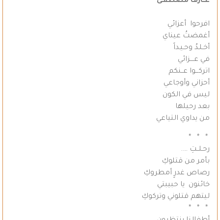
عــارف مصطفـى
افرحوا أعزائي
أغمضتُ عيناي
أخـلـدُ وحـيـداً
في عــــزائي
اتركـــوا عــنكم
أحزاني وأوجاعي
ليس في الكون
بعد رحيلها
من يداوي التياعي
* * *
رحـلــتِ ….
بأمر من قتلوكِ
رصاص غدرٍ أمطروكِ
خائنون يا حبيبتي
ليتهم قتلوني وتركوكِ
* * *