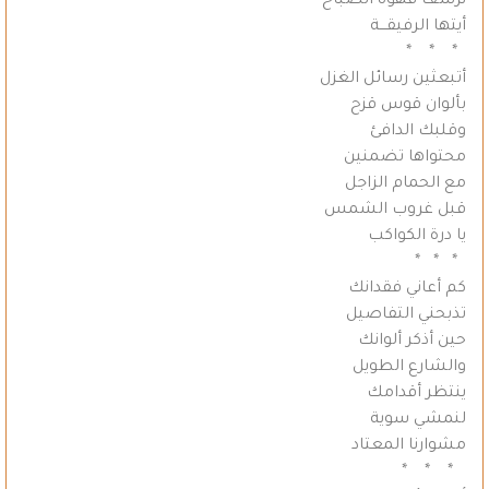
نرشف قهوة الصباح
أيتها الرفيقـــة
* * *
أتبعثين رسائل الغزل
بألوان قوس قزح
وقلبك الدافئ
محتواها تضمنين
مع الحمام الزاجل
قبل غروب الشمس
يا درة الكواكب
* * *
كم أعاني فقدانك
تذبحني التفاصيل
حين أذكر ألوانك
والشارع الطويل
ينتظر أقدامك
لنمشي سوية
مشوارنا المعتاد
* * *