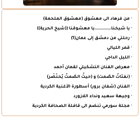
· من فرهاد الى معشوق (معشوق الملحمة)
· يا شيخنا………………يا معشوقنا ((شيخ الحرية))
· رحلتي من دمشق إلى عمان(1)
· قمر الليالي
· الليل الداجي
· معرض الفنان التشكيلي لقمان أحمد
· (نفثاتُ الصّمت) و (حيثُ الصّمتُ يُحتَضَر)
· الفنان (شفان برور) أسطورة الأغنية الكردية
· وجيهة سعيد ونداء اللازورد
· مجلة سورمي تنضم الى قافلة الصحافة الكردية