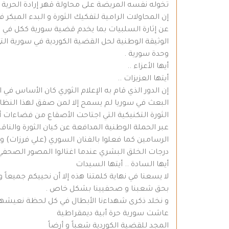
تخوله نفسه المريضة على محاولة قهر إرادة الحرية و
إن المحاولات الرامية لتفكيك الثورة و البدء المبكر 
عن إثارة السلبيات بما يخدم قضية سورية ككل في ني
الوثيقة الوطنية لحل القضية الكوردية في سورية الت
وحدة سورية .
أيها الأعزاء ..
أيتها العزيزات ..
إن الدور الذي قام به الإعلام الثوري كان الأساس في 
البعث في سوريا لم يسمح إلا لمن صفق لهذا النظام 
الثورة التكنيكية التي اجتاحت الأصقاع من فضاءا
عبر الحملة الوطنية المدافعة عن كيان الثورة والنا
الرسامين كما فعلوا بالفنان السوري (علي فرزات) و 
درجات الخلق البشري عندما اغتالوا المصور الصحفي 
أيها السادة .. أيتها السيدات
لا يسعنا في نهاية كلمتنا هذه إلا أن نحييكم جميعا
بحق شعبنا و صحفيينا بشكل خاص .
و نخلد ذكرى شهداءنا الأبطال في كل لحظة نعيشها
عاشت سورية حرة أبية ديمقراطية
المجد للقضية الكوردية شعباً و أرضاً