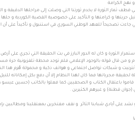
 نهج الكرامة
في قطف ثمار الثورة لا يخدم ثورتنا التي وصلت إلى مراحلها الدقيقة و ا
ل حريتها و كرامتها و التأكيد على خصوصية القضية الكوردية و حلها ح
ي جاءت تصحيحاً للعهد الوطني السوري في استنبول و تأكيداً على أن ال
استمرار الثورة و كان له الدور البارز في بث الحقيقة التي تجري على أر
و من قال قوله بالوجود الإعلامي فلم توجد محطة تلفزيونية حرة مستقل
ت أنترنيت و شبكات تواصل اجتماعي و هواتف ذكية و محمولة هُزم هذ
قلة لحقيقة مجرياتها فما كان لهذا النظام إلا أن دفع بكل إمكاناته لل
قاموا باعتقال الكتاب و الصحفيين كما فعلوا بالكاتب (حسين عيسو و ش
(جوان قطنة) و غيرهم الكثيرين .
ً و نشد على أيادي شبابنا الثائر و نقف مفتخرين بمعتقلينا ومطالبين ب