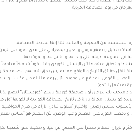
مو وجوان قطنة و كما حدث لحسين عيسو و شبال ابراهيم و مازن دروي
رجان في يوم الصحافة الكردية
حرة المتسمدة من الحقيقة و العائدة لها إنها سلطة الصحافة.
ياسات تنكيل و صهر قومي و تغيير ديمغرافي على مدى عقود من الزمن
ة في ممارسة هويته التي ولد بها و عاش بها و يموت بها
لها و تحقق مبتغاها لأن الإنسان الكوردي وقف قوياً شامخاً مدافعا
ة لنقل حقائق التاريخ و الواقع عما يمارس بحق شعبهم الصامد فكان لز
نهج الوطني القومي المدافع عن وجوده الأزلي رغم ما ناله من عذابات و
ة (مشعل التمو) .
القاهرة، أصدر مقداد مدحت بك بدرخان أول صحيفة كوردية باسم “كوردستان” ليضع
ريدة كوردستان مكانة بارزة في تاريخ الصحافة الكوردية لا لكونها أول
سلوب سلس رصين، واختيار أسلوب تبادل الآراء في طرح المواضيع ومعا
، و دفعت الكورد على التعـلم وحب الوطن، لأن التعلم هو أسـاس تقدم
كثر و لايزال النظام مصراً على المضي في غيه و تنكيله بحق شعبنا بكل أ