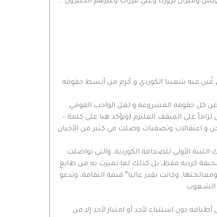
ش وميرآل بروردا وعلي فرزات وغيرهم الكثيرون …
 غُبن فيه شعبنا الكوردي و حُرم من أبسط حقوقه
ً عن كل حقوقه المشروعة و لعل الواجب القومي
اماً على المثقف الملتزم (ونؤكد هنا على كلمة –
 سجن و اعتقالات وتصفيات وصلت في كثير من الأحيان
 بذلك اللبنة الأولى للصحافة الكوردية، والتي تواصلت
 صحيفة كردية فقط، بل كذلك لما تميزت به من طابع
لجتها، وكانت تقدر عاليا” قيمة الثقافة، وتدعو
 الشـعوب
طيافه دون استثناء لأحد أو امتياز لأحد إلا من