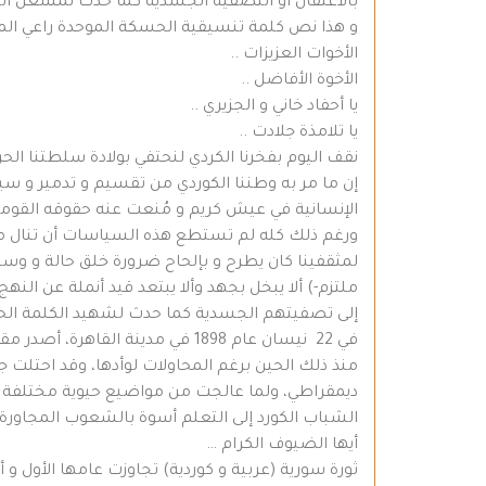
بالاعتقال او التصفية الجسدية كما حدث لمشعل الت
و هذا نص كلمة تنسيقية الحسكة الموحدة راعي المه
الأخوات العزيزات ..
الأخوة الأفاضل ..
يا أحفاد خاني و الجزيري ..
يا تلامذة جلادت ..
نقف اليوم بفخرنا الكردي لنحتفي بولادة سلطتنا ال
إن ما مر به وطننا الكوردي من تقسيم و تدمير و س
الإنسانية في عيش كريم و مُنعت عنه حقوقه القومي
ورغم ذلك كله لم تستطع هذه السياسات أن تنال منا
لمثقفينا كان يطرح و بإلحاح ضرورة خلق حالة و وسيل
ملتزم-) ألا يبخل بجهد وألا يبتعد قيد أنملة عن ال
إلى تصفيتهم الجسدية كما حدث لشهيد الكلمة الحر
في 22 نيسان عام 1898 في مدينة 
منذ ذلك الحين برغم المحاولات لوأدها، وقد احتلت ج
ديمقراطي، ولما عالجت من مواضيع حيوية مختلفة بأ
الشباب الكورد إلى التعلم أسوة بالشعوب المجاورة
أيها الضيوف الكرام …
ثورة سورية (عربية و كوردية) تجاوزت عامها الأول و أ