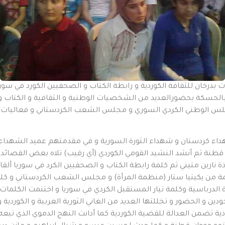
درخان للثقافة الكوردية و رابطة الكتاب و الصحفيين الكورد في سور
س في حي المفتي بالحسكة بحضورالعديد من الشخصيات الوطنية و الثقافية و الكتا
مجلس الوطني الكردي السوري و مجلس الشعب الكردستاني و فعاليات 
شهداء كردستان و شهداء الثورة السورية و في مقدمتهم عميد الشهدا
قطنة ثم أنشد النشيد القومي الكوردي (أي رقيب) تلاه بعض القصائد
نارين متيني ثم كلمة رابطة الكتاب و الصحفيين الكرد في سوريا ألقاه
مة من يكيتيا ستار (منظمة المرأة) و مجلس الشعب الكردستاني و كل
لدرباسية وكلمة تيار المستقبل الكردي في سوريا و اختتمت الكلمات ب
جودين و الحضور و تخللتها العديد من الغاني الثورية العربية و الكوردي
ة تضمن العدالة للقضية الكوردية كما أدانت النهج الدموي الذي تبع