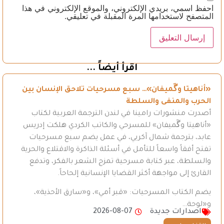
احفظ اسمي، بريدي الإلكتروني، والموقع الإلكتروني في هذا
المتصفح لاستخدامها المرة المقبلة في تعليقي.
اقرأ أيضاً ...
«أناهيتا وگَميفان»… سبع مسرحيات تلاحق الإنسان بين
الحرب والمنفى والسلطة
أصدرت منشورات رامينا في لندن الترجمة العربية لكتاب
«أناهيتا وگَميفان» للمسرحي والكاتب الكردي هلكت إدريس
عابد، بترجمة شمال آكريي، في عمل يضم سبع مسرحيات
تفتح أفقاً واسعاً للتأمل في أسئلة الذاكرة والاقتلاع والحرية
والسلطة، عبر كتابة مسرحية تمزج الشعر بالفكر، وتدفع
القارئ إلى مواجهة أكثر القضايا الإنسانية إلحاحاً.
يضم الكتاب المسرحيات: «قبر أمي»، و«سارق الأحذية»،
و«لوحة…
اصدارات جديدة
2026-08-07