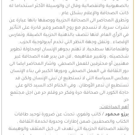
بالصهيونية والانفصالية وقال ان والوسيلة الأكثر استخداما له
كانت الصحافة والإعلام بشكل عام .
وتطرق المحاضر الى الصحافة الحزبية ووصفها بانها عبارة عن
نشرات سرية, لا تنسجم مع روح العصر وغير قادرة على التأثير
في الرأي العام, لانها تتصف بالذهنية الحزبية الضيقة, وتمارس
الإقصاء , وتنقل وجهة النظر التي تخدم أيديولوجية الحزب,
واهتماماتها سطحية, لا تهتم بجوهر الإنسان اومحاولة تطوير
شخصيته , وتغيير مفاهيمه , لان من يدير هذه الصحافة غير
مهنيين أو محترفين للعمل الصحفي. واشار المحاضر ايضا الى
دور الثقافة في العمل الصحفي, ودورها الكبير في بناء الإنسان
بعكس السياسة التي لا تستطيع ان تبني الإنسان ولكن قد
تستطيع ان تدمر الأوطان.. وفي الختام اكد السيد كالو على
حاجة الكورد الى صحافة حرة وفكر حر وقلم حر من اجل مجتمع
حر.
أهم المداخلات:
برزو محمود
/ كاتب ولغوي: تحدث عن ضرورة توحيد طاقات
الكتاب والصحفيين ضمن إطارات وحدوية لخدمة الثقافة ,
وانتقد الصحافة الحزبية التي تهدف الى كبل المثقف والوهيمنة