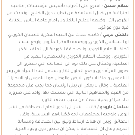
سلام حسن
: اقترح على الأحزاب تأسيس مؤسسات إعلامية
احترافية من خلال الاستفادة من تجارب دول الخليج.. وتحدث عن
الفرص التي وضعه الاعلام الالكتروني امام عامة الناس للكتابة
فيه دون عوائق..
دلكش مرعي
/ كاتب: تحدث عن البنية الفكرية للانسان الكوردي
او السياسي الكوردي, ووصفه بالفكر المأزوم, وارجع سبب
تخلف الاعلام الكوردي والصحافة الكوردية الى تخلف الفكر
الكوردي , ووصف الاعلام الكوردي بالسطحي, البعيد عن
العلمية, وكمثال على ذلك نوه الى المقالات التي تتطرق الى
حقوق المرأة دون وضع الحلول لها, وتساءل لماذا المرأة هي رمز
الناموس ولماذا لا يكون الارض والوطن هو الناموس او الانجازات
العلمية .. وقال لا يمكن ان يبنى الإنسان كما يجب على مجموعة
من القيم والمفاهيم البالية التي نتمسك بها, واكد على ضرورة
بناء مراكز بحثية تبحث عن سبب تخلف الكورد ..
سلمان بارودو
/ كاتب : اشار الى الدور الهام للصحافة في نشر
الوعي وتوجيه المجتمعات نحو قضاياهم الاساسية, ونقل
الحقائق, وبين ان هناك ارتباط وثيق بين الصحافة ومسألة
الحرية, وقال ان الصحافة لا يمكن ان تتطور دون وجود الحرية..