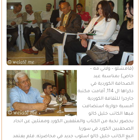
(قامشلو – ولاتي مه –
خاص) بمناسبة عيد
الصحافة الكوردية في
ذكراها ال 114, أقامت مكتبة
جارجرا للثقافة الكوردية
أمسية حوارية استضافت
فيها الكاتب خليل كالو
بحضور نخبة من الكتاب والمثقفين الكورد وممثلين عن اتحاد
الصحفيين الكورد في سوريا.
اتبع الكاتب خليل كالو اسلوب جديد في محاضرته, فلم يعتمد