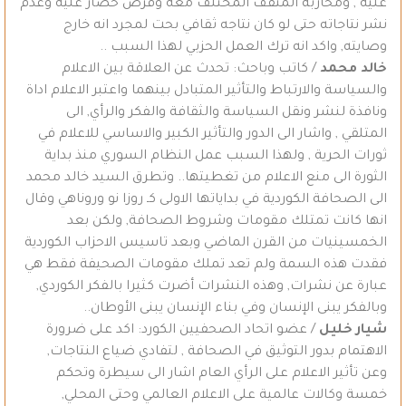
عليه , ومحاربة المثقف المختلف معه وفرض حصار عليه وعدم
نشر نتاجاته حتى لو كان نتاجه ثقافي بحت لمجرد انه خارج
وصايته, واكد انه ترك العمل الحزبي لهذا السبب ..
خالد محمد
/ كاتب وباحث: تحدث عن العلاقة بين الاعلام
والسياسة والارتباط والتأثير المتبادل بينهما واعتبر الاعلام اداة
ونافذة لنشر ونقل السياسة والثقافة والفكر والرأي, الى
المتلقي , واشار الى الدور والتأثير الكبير والاساسي للاعلام في
ثورات الحرية , ولهذا السبب عمل النظام السوري منذ بداية
الثورة الى منع الاعلام من تغطيتها.. وتطرق السيد خالد محمد
الى الصحافة الكوردية في بداياتها الاولى كـ روزا نو وروناهي وقال
انها كانت تمتلك مقومات وشروط الصحافة, ولكن بعد
الخمسينيات من القرن الماضي وبعد تاسيس الاحزاب الكوردية
فقدت هذه السمة ولم تعد تملك مقومات الصحيفة فقط هي
عبارة عن نشرات, وهذه النشرات أضرت كثيرا بالفكر الكوردي,
وبالفكر يبنى الإنسان وفي بناء الإنسان يبنى الأوطان..
شيار خليل
/ عضو اتحاد الصحفيين الكورد: اكد على ضرورة
الاهتمام بدور التوثيق في الصحافة , لتفادي ضياع النتاجات,
وعن تأثير الاعلام على الرأي العام اشار الى سيطرة وتحكم
خمسة وكالات عالمية على الاعلام العالمي وحتى المحلي,