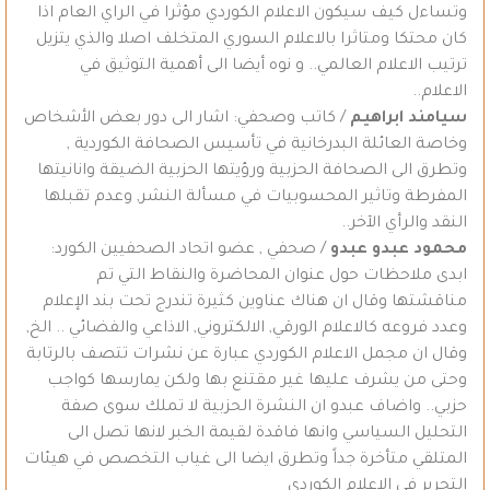
وتساءل كيف سيكون الاعلام الكوردي مؤثرا في الراي العام اذا
كان محتكا ومتاثرا بالاعلام السوري المتخلف اصلا والذي يتزيل
ترتيب الاعلام العالمي.. و نوه أيضا الى أهمية التوثيق في
الاعلام..
سيامند ابراهيم
/ كاتب وصحفي: اشار الى دور بعض الأشخاص
وخاصة العائلة البدرخانية في تأسيس الصحافة الكوردية ,
وتطرق الى الصحافة الحزبية ورؤيتها الحزبية الضيقة وانانيتها
المفرطة وتاثير المحسوبيات في مسألة النشر, وعدم تقبلها
النقد والرأي الآخر..
محمود عبدو عبدو
/ صحفي , عضو اتحاد الصحفيين الكورد:
ابدى ملاحظات حول عنوان المحاضرة والنقاط التي تم
مناقشتها وقال ان هناك عناوين كثيرة تندرج تحت بند الإعلام
وعدد فروعه كالاعلام الورقي, الالكتروني, الاذاعي والفضائي .. الخ,
وقال ان مجمل الاعلام الكوردي عبارة عن نشرات تتصف بالرتابة
وحتى من يشرف عليها غير مقتنع بها ولكن يمارسها كواجب
حزبي.. واضاف عبدو ان النشرة الحزبية لا تملك سوى صفة
التحليل السياسي وانها فاقدة لقيمة الخبر لانها تصل الى
المتلقي متأخرة جداً وتطرق ايضا الى غياب التخصص في هيئات
التحرير في الإعلام الكوردي