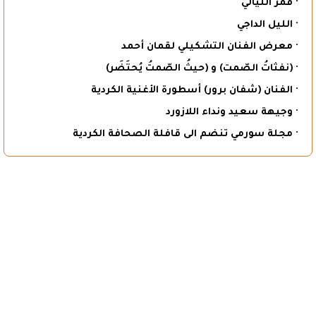
· قمر الليالي
· الليل الداجي
· معرض الفنان التشكيلي لقمان أحمد
· (نفثاتُ الصّمت) و (حيثُ الصّمتُ يُحتَضَر)
· الفنان (شفان برور) أسطورة الأغنية الكردية
· وجيهة سعيد ونداء اللازورد
· مجلة سورمي تنضم الى قافلة الصحافة الكردية