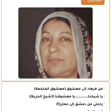
التفاصيل ...
· من فرهاد الى معشوق (معشوق الملحمة)
· يا شيخنا………………يا معشوقنا ((شيخ الحرية))
· رحلتي من دمشق إلى عمان(1)