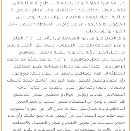
على محاضرة مكتوبة او حتى شفهية, بل طرح نقاط للنقاش,
تخص عنوان المحاضرة وبدأها بتعداد بعض مهام الصحفي كـ
مراقبة الحياة العامة – الاهتمام بالتراث – صلة الوصل بين
المثقفين والمجتمع – مراقب عام بين السلطة والشعب – نشر
الخبر – توثيق الاحداث
وركز السيد كالو على دور الصحافة في التأثير على الرأي العام
واعتبر الصحافة بانها عين الشعوب , عندما تنقل الحدث وتنشر
من خلال الخبر, الرؤية الحداثوية النقدية و بعض المفاهيم
الجديدة لتحل محل مفاهيم وآراء أخرى لم تعد تتلائم مع الوضع
الراهن, وقال بهذه الطريقة تحاول الصحافة تغيير المفاهيم
الخاطئة لان هذه المفاهيم لا تتغير من تلقاء ذاتها, مع وجود
رأي مضاد ومعيق للتطور تضع العراقيل أمامها خدمة لأجندات
ومصالح خاصة وهذا يكون صادرا بالعادة من حكام, أحزاب ,
اقتصاديين اصحاب رؤوس اموال و متنفذين ضمن المجتمع,
هذا الصراع يؤدي الى اضطهاد بعض النخب او يسد السبل
امامهم, وجاء بمثال على ذلك ما يجري الآن في الثورة السورية,
حيث حكم حزب البعث أكثر من أربعين عاما خلق خلالها رأي عام
تخدم مصالحه عن طريق الاعلام والفكر والاقتصاد والتنظيم
والأمن والحرب النفسية من خلال بث الإشاعات واتهام الناس