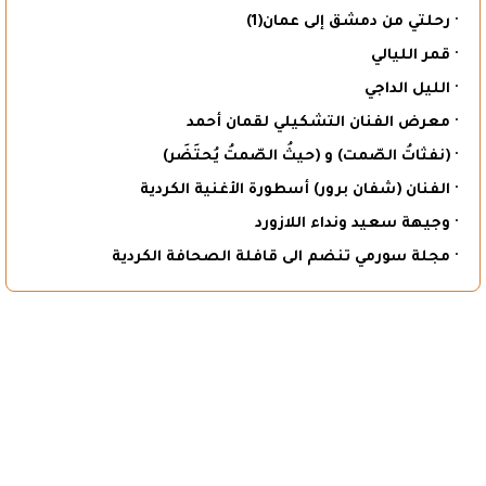
· رحلتي من دمشق إلى عمان(1)
· قمر الليالي
· الليل الداجي
· معرض الفنان التشكيلي لقمان أحمد
· (نفثاتُ الصّمت) و (حيثُ الصّمتُ يُحتَضَر)
· الفنان (شفان برور) أسطورة الأغنية الكردية
· وجيهة سعيد ونداء اللازورد
· مجلة سورمي تنضم الى قافلة الصحافة الكردية