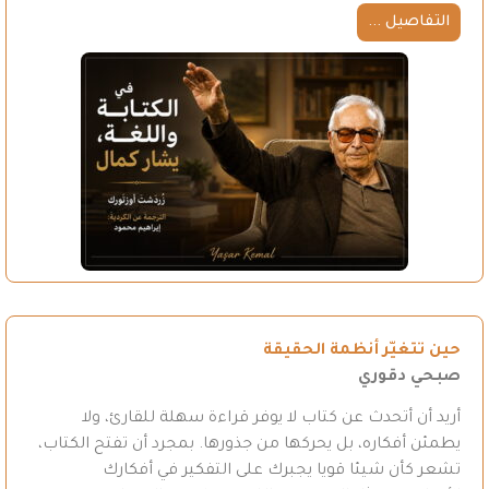
التفاصيل ...
حين تتغيّر أنظمة الحقيقة
صبحي دقوري
أريد أن أتحدث عن كتاب لا يوفر قراءة سهلة للقارئ، ولا
يطمئن أفكاره، بل يحركها من جذورها. بمجرد أن تفتح الكتاب،
تشعر كأن شيئا قويا يجبرك على التفكير في أفكارك