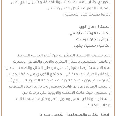
الكوردي. وأدار الامسية الكاتب والناقد قادو شيرين الذي أغنى
الفقرات الحوارية بشكل جميل وسلس.
وكانوا ضيوف هذه الامسية :
الاستاذ : جان كورد
الكاتب : هوشنك أوسي
الروائي : جان دوست
الكاتب : حسين جلبي
وقد حضرت الامسية العشرات من أبناء الجالية الكوردية
وخاصة المهتمين بالشأن الفكري والادبي والثقافي .وتميزت
هذه الامسية أيضا بالوقوف على مواطن الخلل والضعف اللذان
يرافقان الحياة الاعلامية في المجتمع الكوردي من كافة الجوانب
(راديو – تلفيزيون – صحافة ورقية – صحافة الكترونية ….. الخ ) .
واستمر النقاش في جو هادئ ومنفتح وجريئ من قبل الضيوف
والحضور , حيث كانت الاسئلة والاجوبة على درجات من
الاستقراء والفكر المميز وقبول الآخر واحترامه مهما كانت
درجات الاختلاف .
رابطة الكتاب والصحفيين الكورد – سوريا