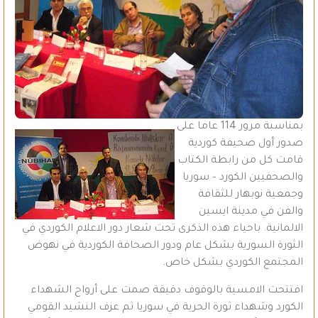
بمناسبة مرور 114 عاما على
صدور أول صحيفة كوردية
قامت كل من رابطة الكتاب
والصحفيين الكورد – سوريا
وجمعية نوبهار للثقافة
والفن في مدينة ايسين
الالمانية. باحياء هذه الذكرى تحت شعار دور الاعلام الكوردي في
الثورة السورية بشكل عام ودور الصحافة الكوردية في نهوض
المجتمع الكوردي بشكل خاص.
افتتحت الامسية بالوقوف دقيقة صمت على أرواح الشهداء
الكورد وشهداء ثورة الحرية في سوريا ثم عزف النشيد القومي