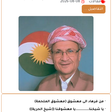
مقالات
2026-08-08
التفاصيل ...
· من فرهاد الى معشوق (معشوق الملحمة)
· يا شيخنا………………يا معشوقنا ((شيخ الحرية))