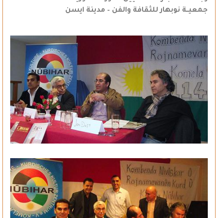
جمعيــة نوبهار للثقافة والفن – مدينة ايسن