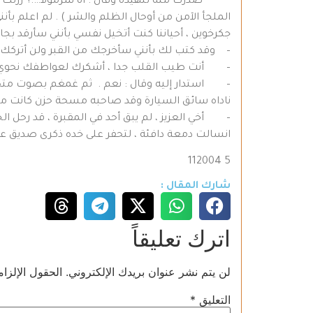
صدرت منه تنهيدة وقال : آه شرمولا….؟ زرتك كثي
الملجأ الآمن من أوحال الظلم والشر ) . لم اعلم ب
جكرخوين ، أحياننا كنت أتخيل نفسي بأنني سأرقد بجانب
– وقد كتب لك بأنني سأخرجك من القبر ولن أتركك بين
– أنت طيب القلب جدا ، أشكرك لعواطفك نحوي _
– استدار إليه وقال : نعم . ثم غمغم بصوت مت
ناداه سائق السيارة وقد صاحبه مسحة حزن كانت م
– أخي العزيز ، لم يبق أحد في المقبرة ، قد رحل الج
انسالت دمعة دافئة ، لتحفر على خده ذكرى صديق عزي
5 112004
شارك المقال :
اترك تعليقاً
لن يتم نشر عنوان بريدك الإلكتروني.
الحقول الإلزام
التعليق
*