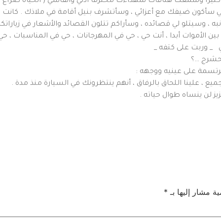
را وسمعت هتافات شهداءك مخترقا أذني وأنفاسي ( الحياة صراع ضد 
أنني سأكون ضيفك مع أعزائي ، وسأتشرف بنيل أقامة في ملاذك . كانت 
ه ، وسيتلو لي قصائده ، وسأراكم تتلون القصائد والأشعار في زياراتكم 
 الأموات أبدا ، أنت حي ، حي في المهرجانات ، حي في المناسبات ، حي
 وربت على كتفه _
حشرج …؟
رتسمة على عينيه ووجهه :
ميع ، علينا اللحاق بالرفاق ، أنهم ينتظرونك في السيارة منذ مدة .
ز لن ينساه طوال حياته .
ية مشار إليها بـ
*