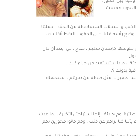
دا بين القبور ،
حريق سينما عامودا 1960 .تفاجئت الملائكة و النجوم همست
الكتب و المجلات المتساقطة من الجثة ، حملها
ع رأسه قليلا على المقود ، التقط أنفاسه ،
 جلوسها كإنسان سليم ، صاح ، حي بعد أن كان
ول :
ا جثة ، ماذا ستستفيد من جراء ذلك .
فية يدونك ؟.
 العبد الفقير لا امثل نقطة من بحرهم ، استحلفك
ئرة نوم هادئة ، إنها استراحتي الأخيرة ، لما عدت
ننا كنا نراكم عن كثب ، وكم كانوا فخورين بكم