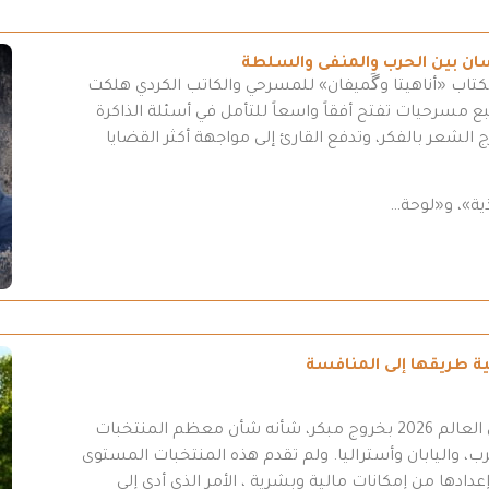
سان بين الحرب والمنفى والسلطة
كتاب «أناهيتا وگَميفان» للمسرحي والكاتب الكردي هلكت
مسرحيات تفتح أفقاً واسعاً للتأمل في أسئلة الذاكرة
 الشعر بالفكر، وتدفع القارئ إلى مواجهة أكثر القضايا
ية»، و«لوحة…
انتهت مشاركة المنتخب العراقي في نهائيات كأس العالم 2026 بخروج مبكر، شأنه شأن معظم المنتخبات
ب، واليابان وأستراليا. ولم تقدم هذه المنتخبات المستوى
عدادها من إمكانات مالية وبشرية ، الأمر الذي أدى إلى