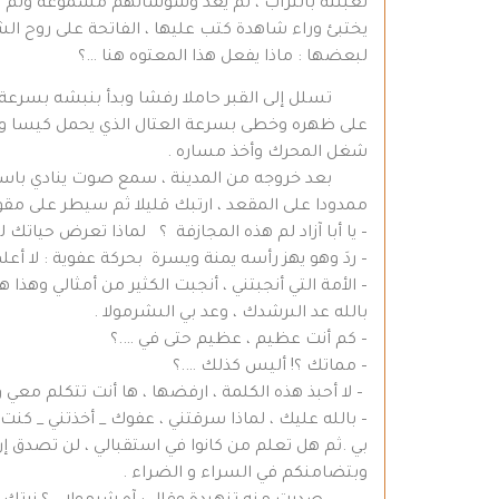
تعبئته بالتراب ، لم يعد وشوشاتهم مسموعة ولم تعد
لبعضها : ماذا يفعل هذا المعتوه هنا …؟
تسلل إلى القبر حاملا رفشا وبدأ بنبشه بسرعة ال
على ظهره وخطى بسرعة العتال الذي يحمل كيسا ووض
شغل المحرك وأخذ مساره .
بعد خروجه من المدينة ، سمع صوت ينادي باسمه ، 
ممدودا على المقعد ، ارتبك قليلا ثم سيطر على مقو
– يا أبا آزاد لم هذه المجازفة ؟ لماذا تعرض حياتك 
– ردَ وهو يهز رأسه يمنة ويسرة بحركة عفوية : لا أعل
– الأمة التي أنجبتني ، أنجبت الكثير من أمثالي وهذا 
بالله عد الىرشدك ، وعد بي الىشرمولا .
– كم أنت عظيم ، عظيم حتى في ….؟
– مماتك ؟! أليس كذلك ….؟
– لا أحبذ هذه الكلمة ، ارفضها ، ها أنت تتكلم معي وتج
– بالله عليك ، لماذا سرقتني ، عفوك _ أخذتني _ كنت
بي .ثم هل تعلم من كانوا في استقبالي ، لن تصدق إ
وبتضامنكم في السراء و الضراء .