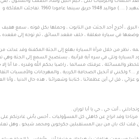
 الكلمات والبرقيات تتلى ، خيم الليل وساد الصمت والسكون ، بقي وحي
يختبئ وراء شاهدة كتب عليها ، الفاتحة على روح الشهيد ( …..) مواليد 1948 
برق ، أخرج أحد الجثث من التابوت ، وحملها بكل قوته ، سمع هفيف 
عها في سيارة مغلقة ، خلف مقعد السائق ، ثم توجه إلى مقعده ، وض
نظر من خلال مرآة السيارة بهلع إلى الجثة المكفنة وقد عدلت من
د السيارة وتلى في سره آية قرآنية ، يستصيخ السمع إلى الجثة وهي تق
للخطر والمسائلة ، عرفتك مسالما ، راضيا بحكم الله وقدره ، ما أنا إل
م ….؟ ولكنني لا أتخيل الصحافة الكردية ، والمهرجانات والأمسيات الثقا
هو عزائي ، قل لي أين عظمائنا ، كتابنا وشعرائنا ، هذه حال الدنيا ، وأنا
ادلني ، أنت حي ، حي يا أبا لوران .
 مرتاحا وقد انزاح عن كاهلي كل المسؤوليات ، أحس بأنني غادرتكم على طا
ن قلت لك بان من بين المستقبلين جكرخوين ومحمد شيخو ، وهل تعلم بأ