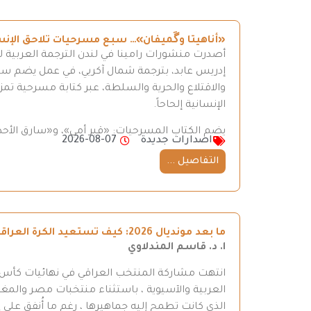
«أناهيتا وگَميفان»… سبع مسرحيات تلاحق الإن
أصدرت منشورات رامينا في لندن الترجمة العربية ل
إدريس عابد، بترجمة شمال آكريي، في عمل يضم سبع 
والاقتلاع والحرية والسلطة، عبر كتابة مسرحية تمزج
الإنسانية إلحاحاً.
يضم الكتاب المسرحيات: «قبر أمي»، و«سارق الأحذ
اصدارات جديدة
2026-08-07
التفاصيل ...
ما بعد مونديال 2026: كيف تستعيد الكرة العراقية طريقها إلى المنافسة
ا. د. قاسم المندلاوي
العربية والآسيوية ، باستثناء منتخبات مصر والمغر
الذي كانت تطمح إليه جماهيرها ، رغم ما أُنفق على إ