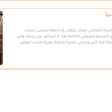
باً
أستاذ المحامي عثمان عثمان، إلا لحظة تصفحي حيثيات
 31-7/ 2026 “، وبسبب أموري الصحية وظروفي الخاصة هنا. لا اعتراض على رحيله، ومن
ه؟ إنما لأنني وجدتني، تقديراً للحظة عمرية امتدت لبعض