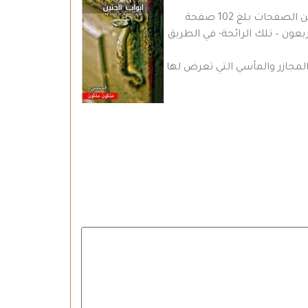
صدر للقاص والصحفي ملكون ملكون مجموعة قصصية جديدة بعنوان ” أبواب الحنين ” وهي من القطع المتوسط وعدد من الصفحات بلغ 102 صفحة
ون – تلك الرائحة- في الطريق
المجازر والمآسي التي تعرض لها