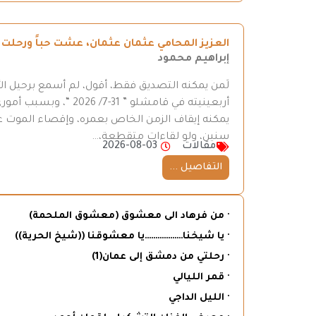
العزيز المحامي عثمان عثمان، عشت حباً ورحلت ح
إبراهيم محمود
لَمن يمكنه التصديق فقط، أقول، لم أسمع برحيل ال
أربعينيته في قامشلو ”
يمكنه إيقاف الزمن الخاص بعمره، وإقصاء الموت عن
سنين، ولو لقاءات متقطعة،…
مقالات
2026-08-03
التفاصيل ...
· من فرهاد الى معشوق (معشوق الملحمة)
· يا شيخنا………………يا معشوقنا ((شيخ الحرية))
· رحلتي من دمشق إلى عمان(1)
· قمر الليالي
· الليل الداجي