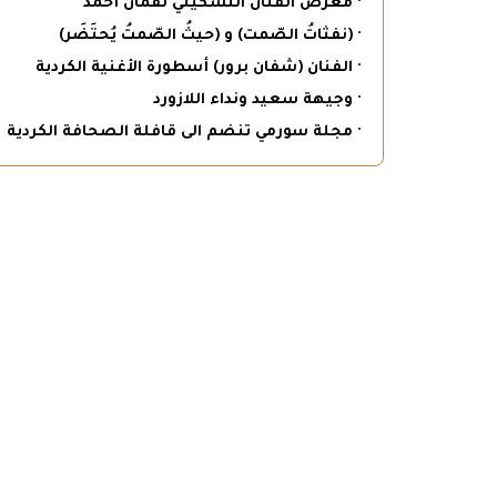
· معرض الفنان التشكيلي لقمان أحمد
· (نفثاتُ الصّمت) و (حيثُ الصّمتُ يُحتَضَر)
· الفنان (شفان برور) أسطورة الأغنية الكردية
· وجيهة سعيد ونداء اللازورد
· مجلة سورمي تنضم الى قافلة الصحافة الكردية