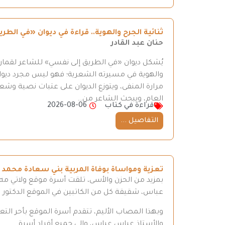
ثنائية الجرح والهوية.. قراءة في ديوان «في ال
حنان عبد القادر
يُشكل ديوان «في الطريق إلى نفسي» للشاعر لقمان 
والهوية في مسيرته الشعرية؛ فهو ليس مجرد ديوان
مرارة المنفى، ويتوزع الديوان على عتبات نصية وش
العام، ويبحث الشاعر من…
قراءة في كتاب
2026-08-06
التفاصيل ...
تعزية ومواساة بوفاة المربية بني سعادة محمد
بمزيد من الحزن والأسى، تلقت أسرة موقع ولاتي مه ن
عباس، شقيقة كل من الكاتبين في الموقع الدكتور
وبهذا المصاب الأليم، تتقدم أسرة الموقع بأحر ال
والأستاذ عباس عباس، وإلى جميع أفراد أسرة…