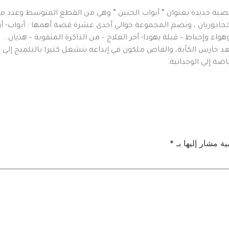
وريان ، وتضم المجموعة حوالي أحدى عشرة قصة أهمها : أبواب- أربع
اء وإحباط – قبلة يهوذا- أخر العلاج – من الذاكرة المثقوبة – هذيان .
عد حارس الكآبة، والقاص ملكون في إبداعه ينشغل كثيرا بالتلميح إلى 
اضة إلى الوجدانية.
ية مشار إليها بـ
*