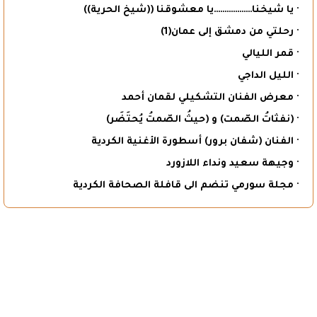
· يا شيخنا………………يا معشوقنا ((شيخ الحرية))
· رحلتي من دمشق إلى عمان(1)
· قمر الليالي
· الليل الداجي
· معرض الفنان التشكيلي لقمان أحمد
· (نفثاتُ الصّمت) و (حيثُ الصّمتُ يُحتَضَر)
· الفنان (شفان برور) أسطورة الأغنية الكردية
· وجيهة سعيد ونداء اللازورد
· مجلة سورمي تنضم الى قافلة الصحافة الكردية