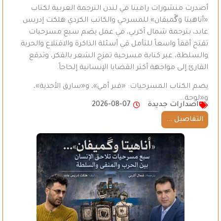
أصدرت منشورات رامينا في لندن الترجمة العربية لكتاب
«أناهيتا وگَميفان» للمسرحي والكاتب الكردي هلكت إدريس
عابد، بترجمة شمال آكريي، في عمل يضم سبع مسرحيات
تفتح أفقاً واسعاً للتأمل في أسئلة الذاكرة والاقتلاع والحرية
والسلطة، عبر كتابة مسرحية تمزج الشعر بالفكر، وتدفع
القارئ إلى مواجهة أكثر القضايا الإنسانية إلحاحاً.
يضم الكتاب المسرحيات: «قبر أمي»، و«سارق الأحذية»،
و«لوحة…
اصدارات جديدة
2026-08-07
التفاصيل ...