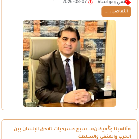
نعي ومواساة
2026-08-07
التفاصيل ...
«أناهيتا وگَميفان»… سبع مسرحيات تلاحق الإنسان بين
الحرب والمنفى والسلطة