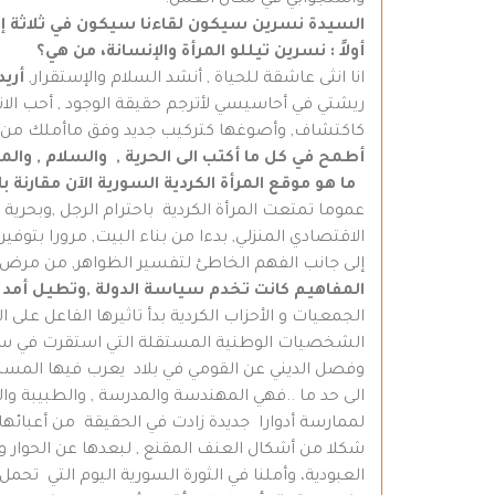
واستجوابي في مكان العمل.
السيدة نسرين سيكون لقاءنا سيكون في ثلاثة إتجاهات؛ 1 نسرين المرأة والإنسانة، 2 نسرين الكاتبة والمثقفة،
أولاً : نسرين تيللو المرأة والإنسانة، من هي؟
انا انثى عاشقة للحياة , أنشد السلام والإستقرار,
أريد
ريشتي في أحاسيسي لأترجم حقيقة الوجود , أحب الانط
كاكتشاف, وأصوغها كتركيب جديد وفق ماأملك من
أطمح في كل ما أكتب الى الحرية
,
والسلام , والم
ما هو موقع المرأة الكردية
السورية الآن مقارنة ب
عموما تمتعت المرأة الكردية باحترام الرجل ,وبحرية 
الاقتصادي المنزلي, بدءا من بناء البيت, مرورا بتو
إلى جانب الفهم الخاطئ لتفسير الظواهر, من مرض
المفاهيم كانت تخدم سياسة الدولة ,وتطيل أمد ب
الشخصيات الوطنية المستقلة التي استقرت في سوري
وفصل الديني عن القومي في بلاد يعرب فيها المسلم 
الى حد ما ..فهي المهندسة والمدرسة , والطبيبة وا
لممارسة أدوارا جديدة زادت في الحقيقة من أعبائها بس
شكلا من أشكال العنف المقنع , لبعدها عن الحوار و
العبودية، وأملنا في الثورة السورية اليوم التي تحم