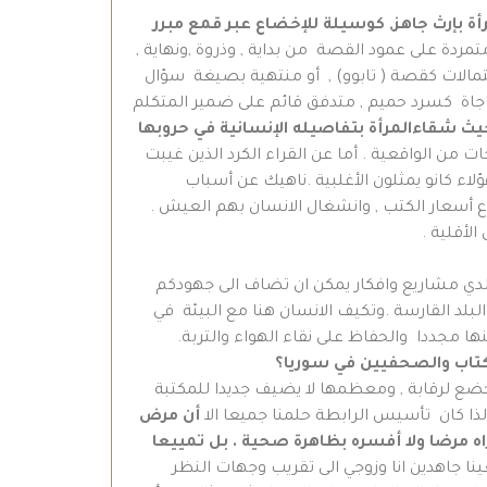
ة بإرث جاهز
,
كوسيلة
للإخضاع عبر
قمع مبرر
دة على عمود القصة من بداية , وذروة ,ونهاية ,
تمالات كقصة ( تابوو) , أو منتهية بصيغة سؤال
ناجاة كسرد حميم , متدفق قائم على ضمير المتكلم
يث شقاءالمرأة بتفاصيله الإنسانية في حروبها
ت من الواقعية . أما عن القراء الكرد الذين غيبت
اء كانو يمثلون الأغلبية .ناهيك عن أسباب
ع أسعار الكتب , وانشغال الانسان بهم العيش .
الأقلية .
.لدي مشاريع وافكار يمكن ان تضاف الى جهودكم
لد القارسة .وتكيف الانسان هنا مع البيئة في
منها مجددا والحفاظ على نقاء الهواء والتربة.
للكتاب والصحفيين في سوريا؟
يخضع لرقابة , ومعظمها لا يضيف جديدا للمكتبة
 لذا كان تأسيس الرابطة حلمنا جميعا الا
أن مرض
راه مرضا ولا أفسره بظاهرة صحية . بل تمييعا
ينا جاهدين انا وزوجي الى تقريب وجهات النظر