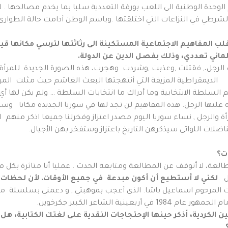
لوحدة الوطنية الى اللعب بورقة التعددية سلبا بما يخدم مصالحها
الشرطي في النزاعات التي اختلقتها .وباسم الوطن أدامت حالة الطوا
لب المفاهيم الاجتماعية المستكينة الى رثاثتها لترسي مكانها قي
اني تعددي، وذلك بفصل الدين عن الدولة.
 الرجل،, فقتلت ,وعذبت ,وشردت وهجرت، هذه الصورة الجديدة للمرأة الس
السلطة الانتخابية وما أدراك ما انتخابات السلطة … ولم يكن لها أي 
 عليها الرجل. هذه المفاهيم لن تجد لها في سوريا الجديدة مكانا و
رأة والرجل , نساء سوريا اليوم مصدر اعتزاز وفخرلنا جميعا اذكر منهم
اضلات اللواتي سيذكرهن التاريخ باعتزاز وستفخر بهن الأجيال.
ت؟
العة، لا أتوقف عن المطالعة ومتابعة الحدث . عمليا أنا متاثرة بكل 
ل .
لكني لا أستطيع أن أكون مبدعة في جميع الأوقات
.
لأن لحظات ا
ات المرحوم اسماعيل باشا. الذي أعجب بموهبتي , و دعمني بسلسلة من كت
ية الشاعر الكبير جكرخوين.
ن الكردية، أذكر حينها الإحتجاجات النقدية على لغتك الكتابية، هل