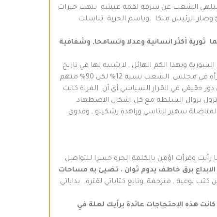
 . لتلهي الشعب عن سرقة لقمة عيشه بنهب خيرات
رئ وصار الرئيس ملكا .وباسم الحرية تناسلت
ما ثورية أكثر انسانية وعدلا وتسامحا, وشفافية
ورية وبهذا الكم الهائل , لا شبيه لها في تاريخ
المنطقة على الاطلاق ,وهذا من شأنه أن يحطم قيم الديمقراطية المزيفة التي أنتهجتها البعث الغاشم حيث مثلت المرأة قي مجلس الشعب نسبة 12% لكن 90% منهم
دور حقيقي في القرار السياسي أي أن المراة كانت
ستزول بزوال السلطة مع كل اشكال الاضطهاد
 المناضلة سهير الاتاسي وزاهدة رشكيلو , وفدوى
ما رأيت وقرأت اؤمن بالكلمة الحرة جسرا للتواصل
لابداع برق خاطف يدوم ثوان . تضيئ به مساحات
ب نوعية , مترجمة ,وتابع كتاباتي لفترة. بداياتي
 كانت هذه الإحتجاجات عائدة برأيك لعلة في