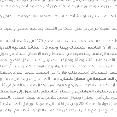
 ان تحررت نسرين تيللو من سجنها الكبير، تاركة الحرب والدمار والقتل 
ا بدون قيد وتطلق عنان كلماتها لتكون أكثر قوة وجرأة في فضائها الجد
تية للكاتبة نسرين تيللو، نشأتها دراستها، اهتماماتها، موقعها الثقافي
عملت في حقل التعليم الابتدائي رسميا منذ عام 977
ة،
الا أن القاسم المشترك بيننا وحده كان انتمائنا للقومية الكردية
طة لأزمتهما وللتخفيف من السخط وحدة الإحتقان السائد في طول الب
ط الأمنية عادت أشد وطأة, واخترقت المدارس أمنيا بشكل فاضح , وتل
ظل سلب الكرد حقوق المواطنة ,وانتزاع الهوية منهم ,وسلب أراضيهم ا
وتطبيقا لمقترحات (محمد طلب هلال) التي اقتضت تجويع الأكراد وتج
ي انها ضليعة في حصار الإنسان
.
فما بالك بحال مدرسة من منبت وطني
زر الطالبات الكرديات ,وترفع معنوياتهن لإكمال مسيرة العلم في أش
حرى خطوات المواطنين وإحصاء
أنفاسهم
,
للوصول إلى مقاصده
طيرة على أمن الوطن) وطوال خدمتي لثلاثين عاما بقيت مهددة بالفصل
وتسجيلات لأقوالي . ومن ثم نقلي تعسفيا الى جلا اغا (الجوادية) عام 2008 ومن ثم
 أصبح لدي مع الزمن شركاء من المثقفات الكرد وناشطاتهم . ولم تتوان