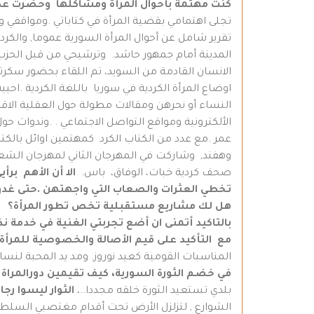
كنت مهتمة بأحوال المرأة ومشاكلها وحضرت عدة
تجلى اهتمامي بقضية المرأة في كتاباتي .ومواقفي 
تقرير شامل عن أحوال المرأة السورية عموما, والك
المدينة أمام جمهور حاشد. وترشيحي من قبل الحزب ا
الانسان القادمة من السويد، تم اللقاء بحضور سكرت
اوضاع المرأة الكردية في سوريا باللغة الكردية .
النساء أو نحرهن ومقالات مطولة حول العقلية الاقصا
الألكترونية ومواقع التواصل الاجتماعي . .وندوات
عمر .مع عدد من الكتاب الكرد كمهتمين اوائل بالكتا
وهفند, وشاركت في المهرجان الثاني لمهرجان الشعر 
صحف كردية خبات، الوفاق، باس.
الا أن الأهم ب
تخطي العثرات والصعاب التي واجهتهن .حتى غدوت 
هل لك مشاريع مستقبلية تخص تطور المرأة؟
بالتاكيد أتمنى ان أضع تجربتي الغنية في خدمة ن
مع التأكيد على قيم الأصالة والخصوصية للمرأة 
المناسبات القومية كعيد نوروز. ومد يد المحبة لنساء 
في خضم الثورة السورية، كيف تقيمين دورالمراة
بلدي تستعيد الثورة خلقه مجددا..،
الثوار ليسوا رج
الشوارع , لتزلزل الأرض تحت أقدام مغتصبي السلطة 