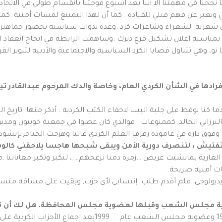
نجحنا في مهمتنا الا أننا بعد اسبوع فوجئنا بانقسام طولي في الاتحاد لي
يعبر عن فهم قبلي للقيادة . كما أن لهذا التمييع لمسات أمنية .كما 
سي شعرية لشعراء وشاعرات كرد .وعدة ندوات سياسية بحضور جماهير
ا بمناسبة اعلان تشكيل فرع ديرك .وساهمت الرابطة في انجاح انعقاد ال
نو، وهي تتناول قضايا الكرد السياسية والاجتماعية والأدبية لتنوير ا
دها في الشأن الكردي العام، وخاصة والدك المرحوم عبدالقادر تيل
 نوقظ على جلبة البيت لاخفاء الكتب الكردية . أذكر منها تاريخ الكر
لبرزاني الخالد, كممنوعات. فوالدي كان عضوا في جمعية خويبون ومديرا
لتفتيش
،
لتنصرف دورية الأمن ويبقى شبحها هاجسا يلاحقني كال
 العارية بمانشيت عريض …زمرة دمنا تزعجهم….، لنكبر وتكبر معاناتنا ,م
ات أمنية صريحة.
يولوجي. فلم أقدم طلب إنتسابي لأي حزب, وبقيت على مسافة متساوي
 مجلس الشعب وقبلها لعضوية مجلس المحافظة
.
هل لك أن ت
رشحت نفسي لعضوية مجلس المحافظة عام 1987 وعضوية مجلس الشع