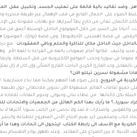
هز
,
وضد تقاليد بالية قائمة على تعليب الجسد
,
وتكبيل عقل المرأ
ط الضوء على الجمال القابع في قلب الإهمال عبر طريقة متحررة ومتمر
 الكتمان, تعاني من خارج يطأ أسرارها, مع نهايات مفتوحة على الإح
دت أحيانا على السرد من خلال المونولوج الداخلي كوسيلة أعمق من م
لرقص. في قصة (هشتبي، الأخطبوط). وفي قصة (بوازك، الموشور)
ح
داخل حيث الداخل مكان للذاكرة والحلم وباقي المفقودات
. مع درجا
د وكثيف, فكانوا أمام صعوبات بالغة في القراءة با للغة الأم. وهؤل
ة عموما في سوريا وحجب المواقع الألكترونية من قبل السلطة, وارتفا
لمقابل وجد القارئ الكردي الباحث القارئ المتأني وإن كان لا زال يمثل 
ماذا مشغولة نسرين تيللو الآن؟
ردية في النرويج
، وعلى ضوء هذا الفهم يمكننا معا بناء مشاريعنا 
ى جميع ثقافات العالم ,مشغولة الآن بتدوين ملاحظاتي حول طبيعة الب
بيئة بكل كائناتها , من غطاء نباتي وحيواني, وتدوير النفايات للافادة 
راد سوريا..؟ ما رأيك بهذا الكم الهائل من الجمعيات والاتحادات 
 واللغويين .واصدارات لا تعد ولا تحصى من الكتب سنويا ,أكثرها لا 
اتحاد كتاب وصحفيين كرد يقيم الانتاج الأدبي المطروح للطباعة والنشر
لكردية مع الأسف الى رابطة الكتاب ليتحول الى اتحادات وهذا ما أ
 الأدبية لا يبرر الصراع على المقاعد , وعند ظهور بوادر الانقسام سع