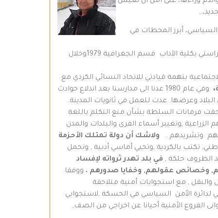
والدم وراءها، على أمل ان تعيش
يد،..
 والسياسي، أبرز المحطات في
إمرأة كردية أنا، ولدت ونشأت في مدينة القامشلي فيها أنهيت مراحل دراستي الثلاث ثم التحقت بجامعة دمشق وأنهيت دراستي بكلية الآداب قسم الجغرافية 1979وخلال
1 ونقلت نقلا تعسفيا لأسباب سياسية عام 1979 الى دائرة التأمينات الاجتماعية بتهمة قيادتي للاتحاد النسائي الكردي مع
،
وفي عام 1980 عدنا الى مدارسنا بعد اندلاع حوادث
لاد وعرضها. عدت للعمل في ثانويات المدينة.
احقت فرمانات السلطة بشأن منع التكلم باللغة
لزراعية ,وتغيير أسماء القرى والبلدات والمدن
هيلهم وتشريدهم .
ولاشك أن دولة تمتلك الأحزمة
, تكتب بالكردية ,وتحيي أماسي أدبية , وتحمل
د الظروف حلكة ,
في بلد تهدر ثرواته
لإفساد
م
,
وخصائص عقولهم
,
وخفايا صدورهم .
ووفقا
 والنقل , مع استجوابات أمنية متلاحقة
 نقلت الى عامودة , ورافق ذلك استدعائي لدائرة الأمن السياسي في الحسكة ,لاستجوابي
ى الفروع الأمنية أحيانا عن اخراجي من الصف,