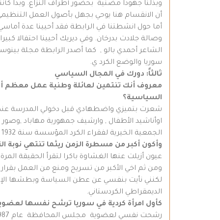
وبذلنا جهودا مضنية بحضور أطراف النزاع. وبدا كأننا 
أن الانقسام هنا يوحي بجهل بأصول العمل التنظيمي و
أما حول انشطتنا في الرابطة فقد أحيينا عدة أما
وصالة جلادت بدرخان. وفي ديريك أحيينا احتفالا كبير
الشاعر أحمدي بالو , كما أصدر الرابطة مجلة بينوسا 
سوريا والوضع الكرد ي.
ثالثاً: دورك في المجال السياسي
معروف أنك تنتمين لعائلة وطنية
عمل معظم أفرا
السياسية؟
شعرت بتميزي واضطهادي قبل دخولي المدرسة عندما كنا
اوأناشيد الأطفال , وارشيف جمهورية مهاباد ,وصور ا
الجمعية الخيرية لفقراء الكرد المؤسسة سنة 1932 وفوق داره في عامودة رفرف العلم الكردي عاليا وهزجت الحناجربإنشودة( أي رقيب) .ولهذا
وأكون أكبر من مسطرة الزمن ريثما تنتهي نوبة ا
عيون أزيلت عنها الغشاوة باكرا لتقرأ الحقيقة المرة
ومن ثم اخي الأكبر من تسريح ومنع من العمل بقرار
لكنني نأيت بنفسي عن عطن السياسة وبطشها الإيد
الديمقراطي الكردستاني.
كأول امرأة كردية في سوريا ترشح نفسها
لعضوية