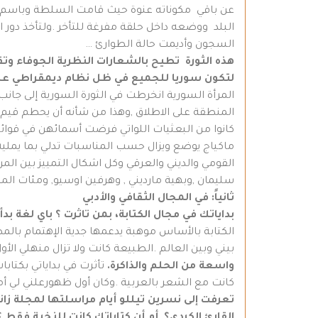
عن باقي مكوناته عنوة حيث قامت السلطة وباسم ا
البلد ووضعه داخل حلقة مفرغة للتأخر .ولتأخذ دور 
السجون وأديمت حالة الطوارئ …
هذه الثورة تطيح بالشعارات النظرية الجوفاء وتق
لتكون سوريا للجميع في ظل نظام ديمقراطي علم
المرأة السورية انخرطت في الثورة السورية إلى جانب
كانوا من البعثيات اللواتي فرضت أسمائهن في قوائم 
ماكياج يوضع ويزال حسب المناسبات تدلي بما يمليه
القومي والديني والعرقي وكل اشكال التمييز بين الم
سليمان ,وبهية مارديني , وهرفين اوسيو, ومئات المن
ثانياً: في المجال الثقافي والأدبي
بداياتك في مجال الكتابة
،
بمن تاثرت ؟
باي لغة بدأ
الكتابة بالأساس موهبة يدعمها جدية الإهتمام بالمط
بيني وبين العالم .الطبيعة كانت ولا تزال منهلي الأو
واسعة من الحلم والذاكرة
.
تأثرت في بداياتي بكتاب
كانت مع الشعر بالعربية .وكان أول ظهورعلني لي أمام الجمهور عام 1984 في أربعين
تعرفت إلى نسرين تيللو أيام مراسلتها لمجلة زاني