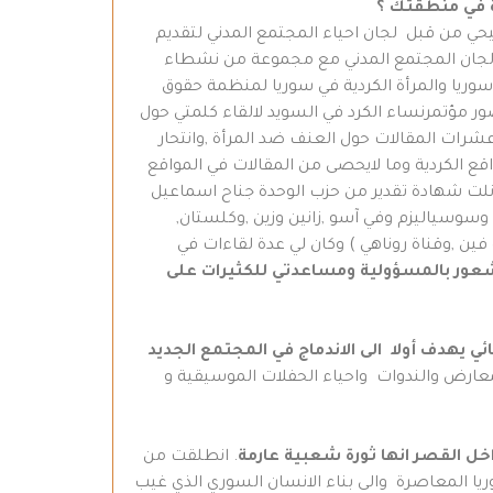
ة في منطقتك ؟
ي من قبل لجان احياء المجتمع المدني لتقديم
ل لجان المجتمع المدني مع مجموعة من نشطاء
سوريا والمرأة الكردية في سوريا لمنظمة حقوق
ور مؤتمرنساء الكرد في السويد لالقاء كلمتي حول
رات المقالات حول العنف ضد المرأة ,وانتحار
اقع الكردية وما لايحصى من المقالات في المواقع
نلت شهادة تقدير من حزب الوحدة جناح اسماعيل
 وسوسياليزم وفي آسو ,زانين وزين ,وكلستان,
ين ,وقناة روناهي ) وكان لي عدة لقاءات في
شعور بالمسؤولية ومساعدتي للكثيرات على
 يهدف أولا الى الاندماج في المجتمع الجديد
معارض والندوات واحياء الحفلات الموسيقية و
اخل القصر انها ثورة شعبية عارمة
. انطلقت من
يا المعاصرة والى بناء الانسان السوري الذي غيب