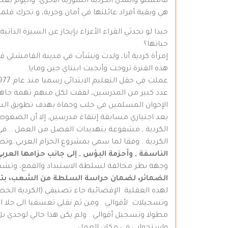
قامشلو والمدن الكردية السورية الأخرى. واليوم بعد
هي وبقية أفراد عائلتها في أمان وحرية، و تحرك قلمه
حبذا لو تحدثي القراء الأعزاء بإيجاز عن السيرة الذا
حياتها؟
هذه الفترة تزوجت وأنجبت ابنتاي جين ومايا.
عدد كبير من المدرسين، لفقت لكل منهم تهمة جاهز
الإخوان المسلمين في حلب وحماة بهدف تطويق السل
بعد اجتيازي مسابقة إنتقاء مدرسين, إلا أن الضغو
الكردية , مشفوعة بتهديدات الفصل من العمل .. في 
الكردية . وفقا لما سمي بمشروع الحزام العربي ,
الناسفة , وأحزمة البؤس
,
إلى
جانب حزامها العرب
وجهة نظر مخالفة لسلطة الاستبداد والقمع، وتشد أ
الضمائر، لضمان حراسة السلطة من الشعب، بت
لهذه العقلية الإقصائية جاء تصنيقي (الكردية الخ
مطولا وتسجيل أقوالي . ولم يكن هذا حالي لوحدي بل