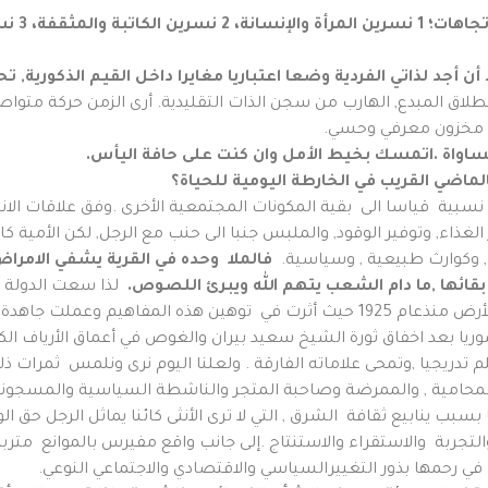
 3 نسرين السياسية.
 أن أجد لذاتي الفردية وضعا اعتباريا مغايرا داخل القيم الذكورية
,
تح
لاق المبدع, الهارب من سجن الذات التقليدية. أرى الزمن حركة متواصلة
 مخزون معرفي وحسي.
ساواة .اتمسك بخيط الأمل وان كنت على حافة اليأس.
الماضي القريب في الخارطة اليومية للحياة
؟
نسبية قياسا الى بقية المكونات المجتمعية الأخرى .وفق علاقات الانتا
فير الغذاء, وتوفير الوقود, والملبس جنبا الى حنب مع الرجل, لكن الأ
, وكوارث طبيعية , وسياسية.
فالملا وحده في القرية يشفي الامراض 
قائها ,ما دام الشعب يتهم الله ويبرئ اللصوص.
لذا سعت الدولة ج
الجمعيات و الأحزاب الكردية بدأ تاثيرها الفاعل على الأرض منذعام 1925 حيث أثرت في
ا بعد اخفاق ثورة الشيخ سعيد بيران والغوص في أعماق الأرياف الك
تدريجيا ,وتمحى علاماته الفارقة . ولعلنا اليوم نرى ونلمس ثمرات ذل
لمحامية , والممرضة وصاحبة المتجر والناشطة السياسية والمسجونة و
بب ينابيع ثقافة الشرق , التي لا ترى الأنثى كائنا يماثل الرجل حق ال
التجربة والاستقراء والاستنتاج .إلى جانب واقع مفيرس بالموانع مت
ل في رحمها بذور التغييرالسياسي والاقتصادي والاجتماعي النوعي.