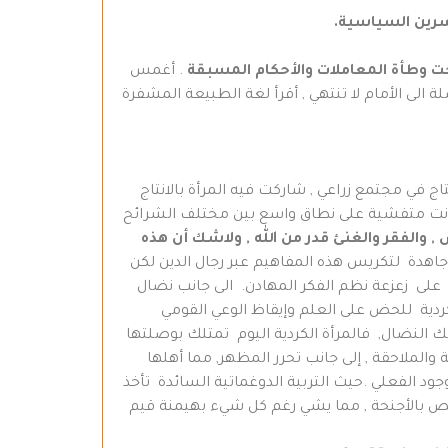
ت وطأة المعاملات والأحكام المسبقة
. أغمس
 الى الأمام لا تنتهي , أقرأ لغة الطبيعة المشفرة
ج في مجتمع زراعي , شاركت فيه المرأة بالانتاج
مية كانت متفشية على نطاق واسع بين مختلف الشرائح
, والفقر والغنئ قدر من الله , ولاشك أن هذه
اهدة لتكريس هذه المفاهيم عبر رجال الدين لكن
 توهين هذه المفاهيم وعملت جاهدة على زعزعة نظم الفكر المهادن. الى جانب نضال
ردية للحض على العلم وإيقاظ الوعي القومي
ك النضال, فالمرأة الكردية اليوم تمتلك بوصلتها
الملاحقة , إلى جانب تحرر المظهر, مما أهلها
وجود الفعلي .حيث التربية الدوغماتية السائدة تأخذ
ربص بالأجنحة , مما يشي رغم كل شيء بهيمنة قيم