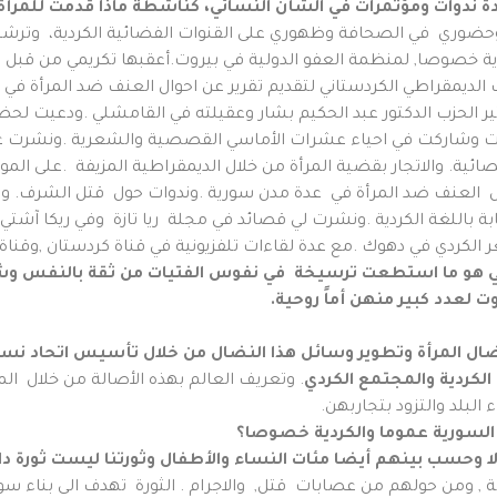
 ندوات ومؤتمرات في الشأن النسائي، كناشطة ماذا قدمت للمرأ
وحضوري في الصحافة وظهوري على القنوات الفضائية الكردية، وترشيح
ردية خصوصا, لمنظمة العفو الدولية في بيروت.أعقبها تكريمي من قب
لديمقراطي الكردستاني لتقديم تقرير عن احوال العنف ضد المرأة في 
ير الحزب الدكتور عبد الحكيم بشار وعقيلته في القامشلي .ودعيت لحض
احييت وشاركت في احياء عشرات الأماسي القصصية والشعرية .ونشرت عش
ئية. والاتجار بقضية المرأة من خلال الديمقراطية المزيفة .على المو
 حول العنف ضد المرأة في عدة مدن سورية .وندوات حول قتل الشرف. و
بة باللغة الكردية .ونشرت لي قصائد في مجلة ريا تازة وفي ريكا آشتي
الكردي في دهوك .مع عدة لقاءات تلفزيونية في قناة كردستان ,وقناة ف
رأيي هو ما استطعت ترسيخة في نفوس الفتيات من ثقة بالنفس و
لعدد كبير منهن أماً روحية.
ضال المرأة وتطوير وسائل هذا النضال من خلال تأسيس اتحاد نسائي
الكردية والمجتمع الكردي
. وتعريف العالم بهذه الأصالة من خلال ال
البلد والتزود بتجاربهن.
 السورية عموما والكردية خصوصا؟
الا وحسب بينهم أيضا مئات النساء والأطفال وثورتنا ليست ثورة د
, ومن حولهم من عصابات قتل, والاجرام . الثورة تهدف الى بناء سور