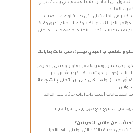
تحول الى اتحادين .تلاه انقسام ثاني وثالث، برأيي
جرت العادة .
ي كبير في القامشلي , في صالة اوصمان صبري,
مؤتمر الأول لنساء الكرد وقمنا باحياء ذكرى وفاة
لقراء بمستجدات الأحداث العالمية وانعكاساتها على
لو والملقب ب (عبدي تيللو)، متى كانت بداياتك
د وكردستان, وشرفنامه , وهاوار ,وهيفي , وجارجر,
 لنادي (جوانين كرد*شبيبة الكرد) وأمين سر
كان علي أن أتحلى بالشجاعة
وسواس.
ع استجوابات أمنية واجراءات جائرة بحق الوالد
ة من الجميع, مع ميل روحي نحو الحزب
حدثينا عن هاتين التجربتين؟
ب عام 1999بعد اجماع الأحزاب الكردية على ترشيحي معتزة بالثقة التي أولتني إياها الأحزاب