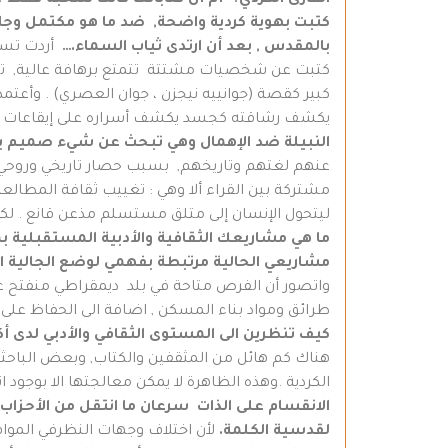
القارئ الكردي؟ أم أن كتاباتك كانت للنخبة فقط
؟
كتبت بهوية كردية واضحة
,
ضد ما هو مكتمل وجا
بالمقدس
,
بعد أن
ارتدى ثياب السماء.
…
أردت تسلي
كتبت عن شخصيات مشتتة تتمتع برهافة عالية, تكابد
كبير كقصة (جوانييه نيجزن ، جوان العصري) . وأعتم
يكشف رشاقته كجسد يكشف أسراره على إيقاعات ا
النبيلة ضد الإهمال وهي تبحث عن شيء صميم بال
عنهم لغتهم وتاريخهم, بسبب حصار تاريخي وروحي مدي
مشتركة بين القراء ألا وهي : تغييب ثقافة المطالع
ليتحول الإنسان إلى متلق مستسلم مذعن قانع . لكن با
ما هي مشاريعك الثقافية والأدبية المستقبلية ب
مشاريعي الحالية مرتبطة بفهمي لوضع الجالية الك
واتصور أن الفرص متاحة في بلد ديمقراطي منفتح عل
طرائق ومواد بناء المسكن , اضافة الى الحفاظ على ال
كيف تنظرين الى المستوى الثقافي والأدبي لدى أك
هناك كم هائل من المثقفين والكتاب, وبعض الباحثين
الكردية .وهذه الظاهرة لا يمكن معالجتها الا بوجود 
الانقسام على الذات سرعان ما انتقل من الأحزاب ا
لقدسية الكلمة.
لأن اختلاف وجهات النظرفي المواقف