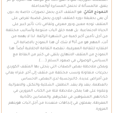
المصلحة الكوردية، سواء اتفق ذلك مع موقف هذا الحزب أو لم
يتفق، فالمسألة لا تحتمل المسايرة أوالمجاملة.
النموذج الثانيً
: هو المثقف الذي يحمل تصورات خاصة به، دون
أن يعي بحقيقة دوره كمثقف كوردي يحمل قضية تفرض على
المثقف توجه معين ودور معرفي وثقافي ذات تأثير كبير على
الحياة الاجتماعية. بل همه خلق اليات متنوعة وأساليب مختلفة
من أجل تأمين أكبر كمية من الشهرة الزائفة. لذا لا يهمه من
أنت، المهم هو من أنا!! لا شك أن هذا النموذج بالاضافة الى
افتقاره للثقافة المعرفية، تنقصه الثقافة الاخلاقية أيضاً. هذا
النموذج من المثقف الانتهازي يلتقي في كثير من النقاط مع
السياسي الوصولي في صعود السلم (……).
ويمكن ملاحظة بعض الصفات التي يتحلى بها المثقف الكوردي
بجرعات متفاوتة ونسب مختلفة من مثقف إلى أخر، فتراه يعاني
من أمراض عديدة، كالنرجسية لدى البعض، الاحساس
بالعظمة، ينقد ولا ينقد، التطفل، الشللية والتكتل، والانعزالية.
وعلاوة على هذا يمكن ملاحظة قلة من الكتاب المزورين في
كتاباتهم، المشوهين في تفكيرهم، والمصابين بالأنانية
المفرطة، يعملون قي إتجاهات متعددة من أجل اثبات هويتهم
المزورة.