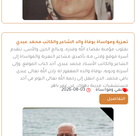
تعزية ومواساة بوفاة والد الشاعر والكاتب محمد عبدي
بقلوب مؤمنة بقضاء الله وقدره، وببالغ الحزن والأسى، تتقدم
أسرة موقع ولاتـي مـه بأصدق مشاعر التعزية والمواساة إلى
الشاعر والكاتب الأستاذ محمد عبدي، أحد كتاب الموقع، وإلى
أسرته وذويه، بوفاة والده المغفور له بإذن الله تعالى عبدي
بافي محمد، الذي انتقل إلى رحمة الله تعالى اليوم في أحد
مستشفيات مدينة دهوك، عن عمر ناهز…
نعي ومواساة
2026-08-03
التفاصيل ...