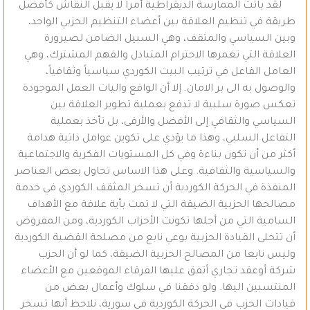
لقد باتت الممارسة الديقراطية أمراً لا يقبل النقاش كأفضل
طريقة في تنظيم العلاقة بين أعضاء التنظيم الحزبي الواحد،
وبين السياسي والمثقف، وهي السبيل الضامن لصيرورة
العلاقة التي تغمرها الاحترام المتبادل والفهم المشترك، وهي
العامل الفاعل في ترتيب البيت الكوردي سياسياً وثقافياً،
والوصول به الى بر الامان. إلا أن الواقع واليات العمل الموجودة
تعكس صورة سلبية لا تدفع بعملية تطوير العلاقة بين
السياسي والثقافي إلى الأفضل والأرقى، بل تأخذ بعملية
التفاعل السلبي، وهذا ما يؤدي على تكوين عوامل ذاتية هدامة
أكثر من أن تكون بناءة وفي كل المستويات الفكرية والاجتماعية
والسياسية والثقافية. وعلى هذا الاساس تحاول بعض العناصر
المنفذة في الحركة الكوردية أن تسخر المثقف الكوردي في خدمة
مصالحها الحزبية الضيقة التي لا تمت بأية علاقة مع الأهداف
السامية التي من أجلها تكونت الأحزاب الكوردية، ومن المفروض
أن تتحلى القيادة الحزبية بوعي نابع من مصلحة القضية الكوردية
وليس نابعا من المصالح الحزبية الضيقة، كما لو أن الحزب
شركة أوعقد تجاري أتفق عليها الفرقاء الموقعين مع الأعضاء
المنتسبين اليها. ولو دققنا في سلوك وأعمال بعض من
قيادات الحزب في الحركة الكوردية في سورية، نلاحظ أنها تسخر