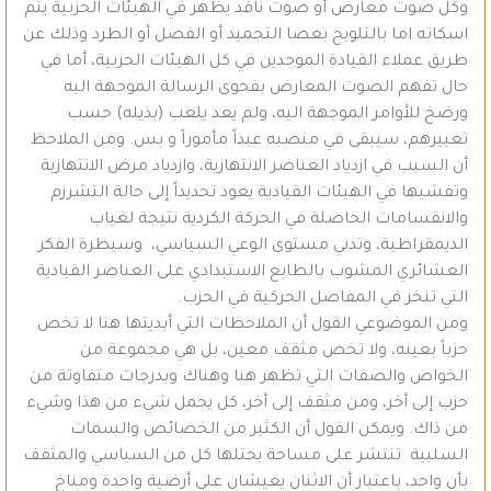
وكل صوت معارض أو صوت ناقد يظهر في الهيئات الحزبية يتم
اسكاته اما بالتلويح بعصا التجميد أو الفصل أو الطرد وذلك عن
طريق عملاء القيادة الموجدين في كل الهيئات الحزبية، أما في
حال تفهم الصوت المعارض بفحوى الرسالة الموجهة اليه
ورضخ للأوامر الموجهة اليه، ولم يعد يلعب (بذيله) حسب
تعبيرهم، سيبقى في منصبه عبداً مأموراً و بس. ومن الملاحظ
أن السبب في ازدياد العناصر الانتهازية، وازدياد مرض الانتهازية
وتفشيها في الهيئات القيادية يعود تحديداً إلى حالة التشرزم
والانقسامات الحاصلة في الحركة الكردية نتيجة لغياب
الديمقراطية، وتدني مستوى الوعي السياسي، وسيطرة الفكر
العشائري المشوب بالطابع الاستبدادي على العناصر القيادية
التي تنخر في المفاصل الحركية في الحزب.
ومن الموضوعي القول أن الملاحظات التي أبديتها هنا لا تخص
حزباً بعينه، ولا تخص مثقف معين، بل هي مجموعة من
الخواص والصفات التي تظهر هنا وهناك وبدرجات متفاوتة من
حزب إلى أخر، ومن مثقف إلى أخر، كل يحمل شيء من هذا وشيء
من ذاك. ويمكن القول أن الكثير من الخصائص والسمات
السلبية تنتشر على مساحة يحتلها كل من السياسي والمثقف
بأن واحد، باعتبار أن الاثنان يعيشان على أرضية واحدة ومناخ