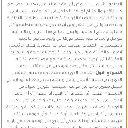
الثقافة بشيء، لذا لا يمكن أن نعقد أمالنا على هكذا شخص مع
كل التقدير والاحترام له. هذا الخلخل في العلاقة بين السياسي
والمثقف تضر بالقضية الكوردية لأنها تشتت الطاقات الثقافية
والابداعية والتي من المفروض أن تسخر بطريقة منظمة وأكثر
فاعلية لصالح القضية، وليس لصالح هذا الحزب أو ذاك. ثمة
عوامل وأسباب عدة تلعب دورها في وجود عناصر فاسدة
ومفسدة في الهيئات القيادية للأحزاب الكوردية همها الرئيسي
ابقاء الحالة الثقافية للحزب وفق رؤيتهم المتخلفة والانتهازية
المقيتة التي ترصد القضايا بما تتفق مع مصالحهم الذاتية.
وعلى الجانب الأخر يمكن رصد نموذجين من المثقف، وهما:
النموذج الأولً
: المثقف الذي يهمه مصلحة قضيته، المثقف
الذي يقدم نفسه كأنسان يحمل رسالة، يسخر معظم أوقاته في
سبيل تطوير جانب من جوانب المجتمع الكوردي سواء في
المستوى العلمي أو المعرفي أو الادبي أو اللغوي أو أي جانب
ابداعي في الحياة الكوردية، ويقف على بعد واحد من كل الأحزاب
الكوردية، بصرف النظر عن بعض العلاقات الشخصية والعائلية
بينه وبين أفراد من هذا الحزب أو ذاك، لذا فأن موقف المثقف
من هذه المسألة أو تلك ينبغي أن ينبع من زاوية واحدة هي زاوية