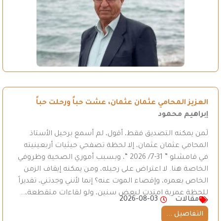
العزيز المحامي عثمان عثمان، عشت حباً ورحلت حباً
إبراهيم محمود
لَمن يمكنه التصديق فقط، أقول، لم أسمع برحيل الأستاذ
المحامي عثمان عثمان، إلا لحظة تصفحي حيثيات أربعينيته
في قامشلو ” 31-7/ 2026 “، وبسبب أموري الصحية وظروفي
الخاصة هنا. لا اعتراض على رحيله، ومن يمكنه إيقاف الزمن
الخاص بعمره، وإقصاء الموت عنه؟ إنما لأنني وجدتني، تقديراً
للحظة عمرية امتدت لبعض سنين، ولو لقاءات متقطعة،…
مقالات
2026-08-03
التفاصيل ...