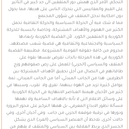
التحكم، الأمر الذي همش دور المثقفين الى حد كبير في التأثير
على القيم والمقاييس التي يتحرك الناس على هديها، مما يحول
دون امكانية تدخل المثقف في شؤون المجتمع .
مما لا شك فيه أن الحركة السياسية والحركة الثقافية تحمل
الكثير من الهموم والأهداف المشتركة، وخاصة بالنسبة للحركة
الكوردية و المثقفين الكورد. لأن القضية الكوردية بإبعادها
السياسية والاجتماعية والثقافية هي قضية شعب مضطهد،
محروم من كافة حقوقه القومية المشروعة. فطبيعة القضية
الكوردية في هذه المرحلة بالذات تفرض نفسها بقوة على
المثقف والسياسي (الحزبي) للعمل على رص صفوفهم وزج
طاقاتهم في النضال من أجل تحقيق الأهداف المشتركة بين
الطرفين. هذا من الجانب المبدئي، أما من الجانب الميداني، ثمة
عوامل كثيرة تزيد من الهوة بينهما، تفرق ولا تقرب، وسببها في
كثير من الأحيان هيمنة العناصر الانتهازية في الحركة الكوردية
على وسائل الاعلام التي لا تأبه بالاهداف السامية ولا تهمها
مسألة تطور الابداع المعرفي، بل همها التركيز على محور البروزة
ودورها في ترقية موقعه الحزبي من جانب. وفي أحيان أخرى، وفي
حالات أخرى، نلاحظ أن العنصر السياسي (الفرد) الذي يشكل
الجسر الذي يربط العلاقة بين السياسي والمثقف لا يفهم من