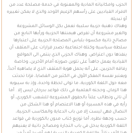
الحزب وامكانياته المادية والمعنوية في خدمة مصلحة عدد من
الافراد القياديين على رأسهم الزعيم الآوحد والذي لا يمكن تغييره
أو تبديله.
وهناك ذهنية حزبية سلبية تعمل بكل الوسائل المشروعة
والغير مشروعة أن تفرض هيمنتها الحزبية ورأيها النابع من
مصالح ذاتية مكسوة بلباس المصلحة الحزبية على اعتبارها
سلطة سياسية وكتلة اجتماعية تصدر قرارات على المثقف أن
ينفذها دون اعتراض. وهناك الحزبي الذي ينتمي الى المواقع
القيادية يعمل جاهداً على تلوين صورته أمام الأخرين، وخاصة
رفاقه الحزبين، على أنه يحمل هوية المثقف الذي لا يضاهيه أحداً،
ويعتبر نفسه المفكر الأول في الكثير من القضايا، فإذا تحدثت
معه حول اللغة الكوردية، ما توانى لحظة واحدة، وإذ به سيبويه
هذا الزمان، وحجته العلمية في ذلك قواعد بدرخان ليس إلا . أما
أن تاتي وتطالب علناً بالحقوق المشروعة للشعب الكوردي، أو
رأيه في هذه المسيرة أو هذا الاعتصام أو هذا الشكل من
النضال فهي ليست إلا من باب الدعاية والمكاسب الحزبية،
حسب وجهة نظره، أما توزيع كتاب مدون بالكوردية في قواعد
اللغة الكوردية يدخل في باب التجارة ومصالح ذاتية لا يعنيهم