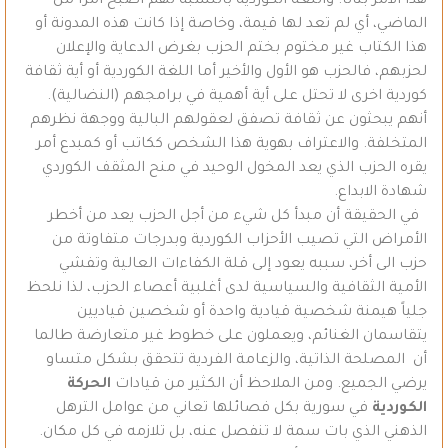
هذا الأمر بتاتاً. واللغة الكوردية بالنسبة لهم أصبح أمراً من
الماضي، أي لم تعد لها قيمة، وخاصة إذا كانت هذه المدونة أو
هذا الكتاب غير مختوم بختم الحزب بغرض الدعاية والإعلان
لحزبهم، فالحزب هو الأول والأخير أما اللغة الكوردية أو أية ثقافة
كوردية اخرى لا تحتل على أية أهمية في برامجهم (النضالية).
أنهم يبحثون عن ثقافة تصفق لعقولهم البالية ووجهة نظرهم
المتخلفة. والاعتراف بهوية هذا الشخص ككاتب أو كمبدع أمر
يقره الحزب الذي يعد المخول الوحيد في منح المثقف الكوردي
شهادة الابداع.
في الحقيقة أن مبدأ كل شيء من أجل الحزب يعد من أخطر
الأمراض التي تصيب الأحزاب الكوردية وبدرجات متفاوتة من
حزب الى أخر، سببه يعود إلى قلة الكفاءات العالية وتفشي
الأمية الثقافية والسياسية لدى أغلبية أعصاء الحزب، لذا نلحظ
جلياً هيمنة شخصية قيادية واحدة أو شخصين قياديين
يتقاسمان الغنائم، ويعملون على خطوط غير متعارضة طالما
أن المصلحة الذاتية، والزعامة الفردية تتحقق بشكل متساو
يرضي الجميع. ومن الملاحظ أن الكثير من قيادات
الحركة
الكوردية
في سورية بكل فصائلها تعاني من عوامل الترهل
الذهني الذي بات سمة لا تنفصل عنه، بل تلازمه في كل مكان.