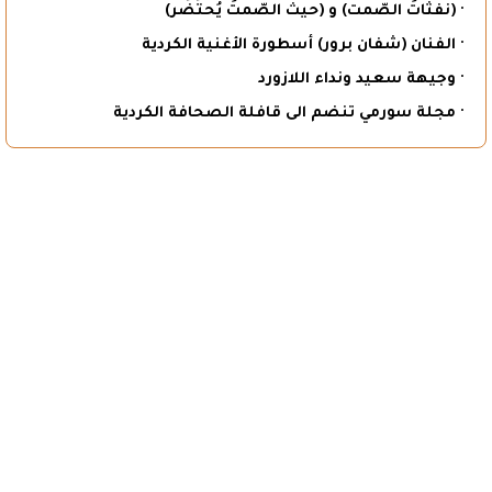
· (نفثاتُ الصّمت) و (حيثُ الصّمتُ يُحتَضَر)
· الفنان (شفان برور) أسطورة الأغنية الكردية
· وجيهة سعيد ونداء اللازورد
· مجلة سورمي تنضم الى قافلة الصحافة الكردية