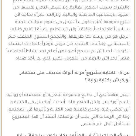
وصد هذه القيود أكثر من ذي قبل, ولا زالت المرأة برسم البيع
والشراء بسبب المهور الغالية, ولا تسعى لتحرير نفسها من
القيود الاجتماعية الخاطئة والبالية, ولازالت المرأة بحاجة لأن
تنتزع حقوقها أكثر وتكون نداً للرجل في عموم مجالات الحياة
سياسياً واجتماعياً, وثقافياً ولن تستطيع المرأة التقدم طالما
الرجل هو من يرسم لها طريقها, والتجمع النسوي المثقف حلم
بالنسبة لي, وللأسف الشديد من خرجن مؤخراً باتحادات للنساء
الكرديات لحد الآن لم نسمع أصواتهن أو لم نجد نشاطاً اجتماعياً
مثمراً لحد الآن بالرغم من التهويل الكبير الذي لم يأخذ صداه.
س 5- الكتابة مشروع ُحر له أبوابٌ عديدة… متى ستفكر
أوركيش بكتابة رواية ؟
ليس مهماً لدي أن تطبع مجموعة شعرية أو قصصية أو روائية
باسم أوركيش ولكن المهم ماذا أبدعت أوركيش في الكتابة و
أين تمضي فيه, ومدى فاعلية هذه الكتابة وتأثيرها في المجتمع,
وما هي الرسالة التي يجب أن توصلها, أعتقد أن هذا المشروع
سيتأجل لأجل غير مسمى.