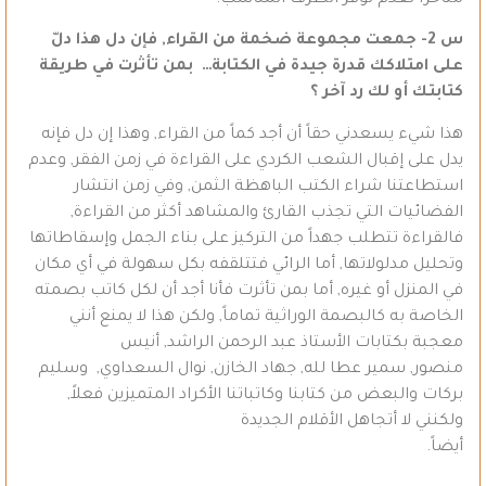
متأخراً لعدم توفر الظرف المناسب.
س 2- جمعت مجموعة ضخمة من القراء, فإن دل هذا دلّ
على امتلاكك قدرة جيدة في الكتابة… بمن تأثرت في طريقة
كتابتك أو لك رد آخر ؟
هذا شيء يسعدني حقاً أن أجد كماً من القراء, وهذا إن دل فإنه
يدل على إقبال الشعب الكردي على القراءة في زمن الفقر, وعدم
استطاعتنا شراء الكتب الباهظة الثمن, وفي زمن انتشار
الفضائيات التي تجذب القارئ والمشاهد أكثر من القراءة,
فالقراءة تتطلب جهداً من التركيز على بناء الجمل وإسقاطاتها
وتحليل مدلولاتها, أما الرائي فتتلقفه بكل سهولة في أي مكان
في المنزل أو غيره, أما بمن تأثرت فأنا أجد أن لكل كاتب بصمته
الخاصة به كالبصمة الوراثية تماماً, ولكن هذا لا يمنع أنني
معجبة بكتابات الأستاذ عبد الرحمن الراشد, أنيس
منصور, سمير عطا لله, جهاد الخازن, نوال السعداوي, وسليم
بركات والبعض من كتابنا وكاتباتنا الأكراد المتميزين فعلاً,
ولكنني لا أتجاهل الأقلام الجديدة
أيضاً.