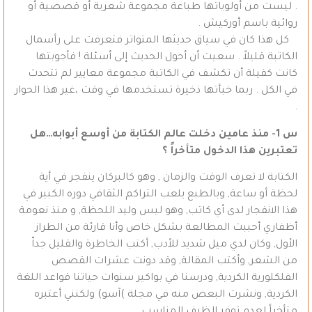
. ليست من أولوياتها طباعة مجموعة شعرية أو قصصية أو
روائية باسم أوركيش .
كل هذا كان في سياق حديثها المتواتر فتعرفت على رأسمال
الكاتبة قليلاً . سعيت أن أحول الحديث إلى أسئلة ! فأجوبتها
كانت كفيلة أن تكشف في الكاتبة مجموعة معايير لم تتحدث
في الكل . ربما خبأتها ذخيرة تستخدمها في وقت ،غير هذا الحوار
.
س 1- منذ عامين دخلت عالم الكتابة من أوسع أبوابه…هل
تعتبرين هذا الدخول متأخراً ؟
الكتابة لا تعرف الوقت والزمان , وهو كالبركان ينفجر في أية
لحظة أو ساعة, وبالطبع يلعب التراكم الثقافي دوره الكبير في
هذا الانفجار لدى أي كاتب, وهو ليس وليد اللحظة, و منذ نعومة
أظفاري أحببت المطالعة بشكل خاص وأنا قارئة من الطراز
الأول, وكان لدي ميل شديد للأدب, أكتب الخاطرة والقليل جداّ
من الشعر, وأكتب المقالة, وقد دونت عشرات القصص
الفلكلورية الكردية, ودرسنا في بواكير سنوات حياتنا قواعد اللغة
الكردية, ونشرت البعض منه في مجلة )آسو) ولكنني أعتبره