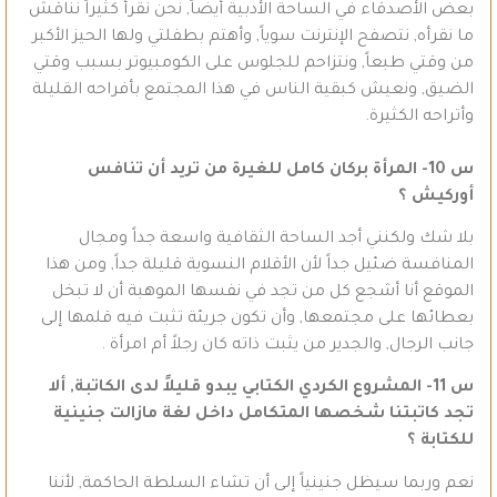
بعض الأصدقاء في الساحة الأدبية أيضاً, نحن نقرأ كثيراً نناقش
ما نقرأه, نتصفح الإنترنت سوياً, وأهتم بطفلتي ولها الحيز الأكبر
من وقتي طبعاً, ونتزاحم للجلوس على الكومبيوتر بسبب وقتي
الضيق, ونعيش كبقية الناس في هذا المجتمع بأفراحه القليلة
وأتراحه الكثيرة.
س 10- المرأة بركان كامل للغيرة من تريد أن تنافس
أوركيش ؟
بلا شك ولكنني أجد الساحة الثقافية واسعة جداً ومجال
المنافسة ضئيل جداً لأن الأقلام النسوية قليلة جداً, ومن هذا
الموقع أنا أشجع كل من تجد في نفسها الموهبة أن لا تبخل
بعطائها على مجتمعها, وأن تكون جريئة تثبت فيه قلمها إلى
جانب الرجال, والجدير من يثبت ذاته كان رجلاً أم امرأة .
س 11- المشروع الكردي الكتابي يبدو قليلاً لدى الكاتبة,
ألا
تجد كاتبتنا شخصها المتكامل داخل لغة مازالت جنينية
للكتابة ؟
نعم وربما سيظل جنينياً إلى أن تشاء السلطة الحاكمة, لأننا