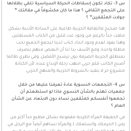
س 3- تكاد تكون إسقاطات الحركة السياسية تلقي بظلالها
على التجمع الثقافي ؟ هذا ما كان مكشوفاً في مقالتك
”
جولات المثقفين” ؟
هذا صحيح فالثقافة الحزبية طاغية على الساحة الأدبية بشكل
ملفت جداً بالرغم من وجود عدد قليل من الكتاب المستقلين,
وهذا يعود لعدم وجود اتحاد كتاب لدينا ليجمع الجميع تحت
مظلة واحدة, ومع الأسف بدا لنا أن البعض منهم يتصرف
بمنطلق الحزبية الصرفة دون ترشيح الأفضل, وفي نظري طالما
أصبح الكاتب قلم حزبي انتهت رحلة الإبداع عنده, لأن الكتابة
مشروع حر لا يتقيد بالشروط الحزبية والمنهج الحزبي.
س 4- التجمعات النسوية عادة تعرفنا عليها من خلال
جمعيات تهتم بالشأن النسوي ماذا لو استطعتم أن
تجمعوا أنفسكم كمثقفين نساء دون الابتعاد عن الشأن
العام ؟
في الحقيقة المرأة الكردية مقموعة بشكل فظيع جداً أكثر من
زمن ( الحرملك والسلملك ) والمرأة تساهم أيضاً مع الرجل في