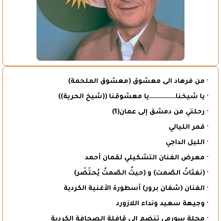
· من فرهاد الى معشوق (معشوق الملحمة)
· يا شيخنا………………يا معشوقنا ((شيخ الحرية))
· رحلتي من دمشق إلى عمان(1)
· قمر الليالي
· الليل الداجي
· معرض الفنان التشكيلي لقمان أحمد
· (نفثاتُ الصّمت) و (حيثُ الصّمتُ يُحتَضَر)
· الفنان (شفان برور) أسطورة الأغنية الكردية
· وجيهة سعيد ونداء اللازورد
· مجلة سورمي تنضم الى قافلة الصحافة الكردية