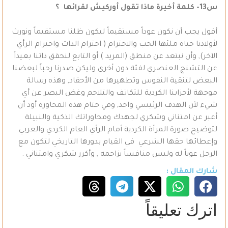
س13- كلمة أخيرة ماذا تقول أوركيش لقرائها ؟
أقول يجب أن نكون عوداً مستقيماً ليكون ظلنا مستقيماً ونورث
لأولادنا حياة ملئها الحب والاحترام ( احترام الذات واحترام الرأي
الآخر), وأن نبتعد عن منطق (المريد ) أو التابع لنحقق ذاتنا بعيداً
عن التشنج العنصري لفئة دون أخرى وليكن صدرنا رحباً لبعضنا
البعض لتنقية النفوس وتطهيرها من الأحقاد, وهذه رسالة
موجهة لأحزابنا الكردية للتكاتف والتلاحم وغض البصر عن أي
شيء لأن الهدف الرئيسي واحد, وفي ختام هذه المحاورة أود أن
أعبر عن امتناني وشكري لجهدك ومحاوراتك الذكية والنبيلة
لتوضيح صورة المرأة الكردية أمام الرأي العام الكردي والعربي
وإعطائها حقها الشرعي في القيام بدورها التاريخي لتكون مع
الرجل عوناً له وليس منافساً يزاحمه , وأكرر شكري وامتناني .
شارك المقال :
اترك تعليقاً