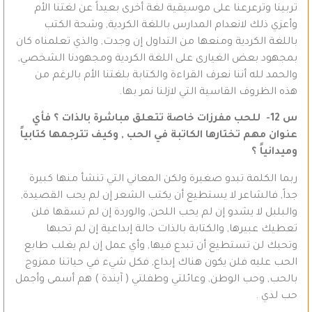
تربينا وترعرعنا على موسيقية لغة أخرى بعيداً عن لغتنا الأم
وأعزي ذلك لانعدام المدارس باللغة الكردية, وشحة الكتب
باللغة الكردية ومنعها من التداول إن وجدت, والذي تعلمناه كان
بمجهود بعض الغيارى على اللغة الكردية ومجهودنا الشخصي,
والحمد لله أننا نعرف القراءة والكتابة بلغتنا الأم بالرغم من
هذه الظروف القاسية التي لازلنا نمر بها.
س 12- للحب مفرزات خاصة تتعلق مباشرة بالذات ؟ فأي
عنوان مهم تختارها الكاتبة في الحب , وكيف تترجمها كتابياً
وميدانياً ؟
ربما الكلمة تبدو صغيرة ولكن المعاني التي تنشأ منها كبيرة
جداً, فالشاعر لا يستطيع أن يكتب الشعر إن لم يحب القصيدة,
والبلبل لا يشدو إن لم يحب اللحن, والوردة إن لم تسقها فلن
تعطيك عبيرها, والكتابة بالذات حالة إبداعية إن لم تحبها
وتحبك لن تستطيع أن تبدع فيها, وأي عمل إن لم يغلب طابع
الحب عليه فلن يكون هناك إبداع, فكل شيء في حياتنا ممزوج
بالحب, وحب الوطن, وعائلتي وطفلتي ( آيندة ) هم أسمى وأجمل
حب لدي .