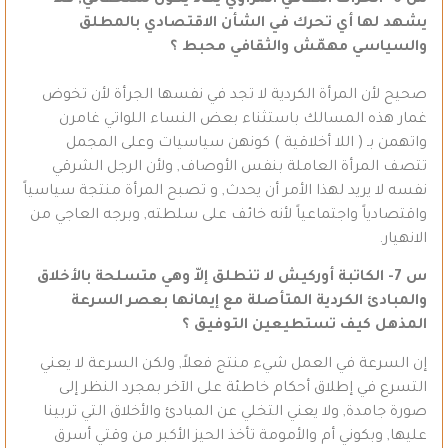
س 6- الحراك الثقافي المرأوي يكاد يكون سلحفاتي, فلا
يشهد لها أي تحرك في الشأن الاقتصادي بالمطلق
والسياسي مهمّش والثقافي محبط ؟
صحيح لأن المرأة الكردية لا تجد في نفسها الجرأة لأن تخوض
غمار هذه المسالك باستثناء بعض النساء اللواتي غامرن
واتهمن بـ ( اللا أخلاقية ) كونهن سياسيات وعلى المجمل
تتصف المرأة العاملة بنفس الأوصاف, ولأن الرجل الشرقي
نفسه لا يريد لهذا الأمر أن يحدث, و تصبح المرأة منتجة سياسياً
واقتصادياً واجتماعياً لأنه خائف على سلطته, وبرجه العاجي من
الانهيار.
س 7- الكاتبة أوركيش لا تنطلق إلاّ وهي متسلحة بالأخلاق
والمبادئ الكردية المتأصلة مع إيمانها بعصر السرعة
المذهل كيف تستطيعين التوفيق ؟
إن السرعة في العمل شيء منتج فعلاً, ولكن السرعة لا يعني
التسرع في إطلاق أحكام خاطئة على الآخر بمجرد النظر إلى
صورة جامدة, ولا يعني التخلي عن المبادئ والأخلاق التي تربينا
عليها, وبكوني أم والأمومة تأخذ الحيز الأكبر من وقتي أسرق