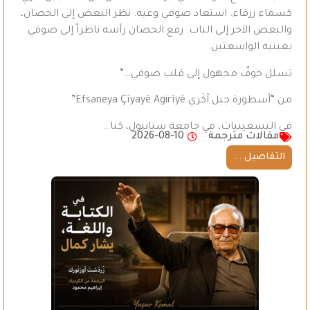
كسماء زرقاء. استعاد صوفي وعيه. نظر البعض إلى الحصان،
والبعض الآخر إلى الباب. رفع الحصان رأسه ناظراً إلى صوفي
بعينيه الواسعتين.
تسلل خوفٌ مجهول إلى قلب صوفي…”
من “أسطورة جبل آكَري Efsaneya Çîyayê Agirîyê”
في التسعينيات، في جامعة ستانبول، كنا…
مقالات مترجمة
2026-08-10
التفاصيل ...