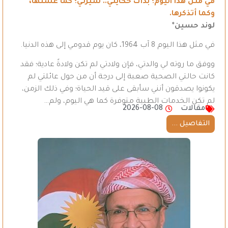
في مثل هذا اليوم؛ بدأت حكايتي.. سيرتي؛ كما عشتُها،
وكما أتذكرها.
لوند حسين*
في مثل هذا اليوم 8 آب 1964، كان يوم قدومي إلى هذه الدنيا.
ووفق ما روته لي والدتي، فإن ولادتي لم تكن ولادةً عادية؛ فقد
كانت حالتي الصحية صعبة إلى درجة أن من حول عائلتي لم
يكونوا يصدقون أنني سأبقى على قيد الحياة؛ وفي ذلك الزمن،
لم تكن الخدمات الطبية متوفرة كما هي اليوم، ولم…
مقالات
2026-08-08
التفاصيل ...