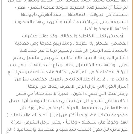
أنها تطالب كاتبتنا أجوبة شفافة . لكن الكاتبة وبمهارة الفارس
لم تشأ أن تخسر هذه المعركة ملوحة علامة النصر – نعم –
حسمت كل الجولات – لصالحها – . فقد أبهرتني بأجوبتها
السريعة ، حتى إنني اكتشفت أشياء أخرى في هذه المخلوقة
أخفتها الأمومة والأقدار .
أوركيش تكتب الخاطرة والمقالة ، وقد دونت عشرات
القصص الفلكلورية الكردية ، ومنذ ربيع عمرها وهي معجبة
بالأستاذ عبد الرحمن الراشد ، وسليم بركات غير متجاهلة
الأقلام الجديدة . لا تحبذ ذاك الكاتب الذي يحول قلمه إلى قلم
حزبي . وقتها تجد الكاتبة إن رحلة الإبداع عنده انتهت . وهي تجد
الرؤية الاجتماعية في المرأة هي بمثابة مادة سلعية برسم البيع
والشراء . . فالمرأة عند الكاتبة في تعريف مقتضب سرٌ من
أسرار الكون التي لازال الرجل لا يعرف رعدها من برقها
وإشراقتها التي تضيء الكون . الغيرة لا تجد مكاناً في نفس
الكاتبة فهي تشجع كل من تجد في نفسها الموهبة أن لا تبخل
بعطائها على مجتمعها . المرأة الكردية في نظر أوركيش
مقموعة بشكل فظيع جداً أكثر من زمن ( الحرملك والسلملك )
لهذا وخوفاً على سلطته – وقائياً – يعتبر الرجل الشرقي المرأة
غير قادرة لأن تكون (منتجة سياسية واقتصادية واجتماعية ) الخ