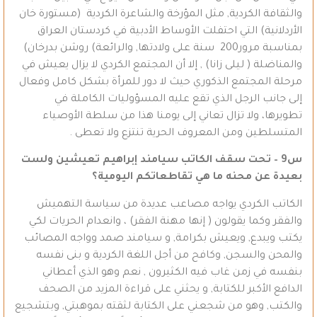
والثقافة الكردية, مثل المؤرخة والشاعرة الكردية (مستورة خان
الأردلانية) التي احتفلت الأوساط الأدبية في كردستان العراق
بمناسبة مرور200 سنة على ولادتها, والرائعة) روشن بدرخان)
والمناضلة ( ليلى زانا) , إلا أن المجتمع الكردي لا يزال يعيش في
مرحلة المجتمع الذكوري حيث لا دور للمرأة بشكل كامل وفعال
إلى جانب الرجل الذي تقع عليه المسؤوليات الكاملة في
تطويرها، ولا تزال تعاني إلى يومنا هذا من سلطة الأوصياء
المتسلطين ومن المعروف الحرية تنتزع ولا تعطى .
س9 –
تحت سقف الكاتب سيامند إبراهيم تعيشين ولست
بعيدة عن محنه ما هي تقاطعاتكم اليومية؟
الكاتب الكردي يواجه مصاعب عديدة من سياسة التهميش
والفقر وكما يقولون ( إنها مهنة الفقر) ، وانعدام الحريات لكي
يكتب ويبدع, ويعيش بكرامة, و سيامند صمد وواجه المصائب
والمحن والسجن, وكافح من أجل اللغة الكردية و بنى نفسه
بنفسه في زمن غاب فيه الكثيرون , نعم وهو الذي أعطاني
الدافع الأكبر للكتابة, و يحثني على قراءة المزيد من الصحف
والكتب, وهو من شجعني على الكتابة لثقته بموهبتي, وبتشجيع