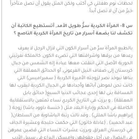
لحظات نوم طفلتي كي أكتب ولكن المثل يقول أن تصل متأخراً
خيرُ من أن لا تصل أبداً.
س 8- المرأة الكردية سرُّ طويل الأمد, أتستطيع الكاتبة أن
تكشف لنا بضعة أسرار من تاريخ المرأة الكردية الناصع ؟
بالطبع المرأة سرٌ من أسرار الكون التي لازال الرجل لا يعرف
رعدها من برقها واشراقتها التي تضيء الكون, كالملكة نفرتيتي
الحورية الأصل التي انتقلت معها عبادة إله الشمس من جبال
كردستان إلى ضفاف النيل الفرعوني, أو الحدائق المعلقة التي
بناها نبوخذ نصر لزوجته الأميرة الكردية ( سميراميس) التي
كانت تحن لموطن آبائها وأجدادها في الجبال الكردية ليقرب لها
المسافة بنى لها إحدى عجائب الدنيا السبع( حدائق بابل
المعلقة) , و برزت في التاريخ الكردي نساء تمتعن بالاستقلالية
الكاملة في الحكم وإدارة البلاد مثل ( خنسة داوود باشا) زوجة (
إبراهيم باشا المللي) , وقد نالت رتبة الباشاوية من السلطان(
عبد الحميد) , (عادلة خاتون) التي حكمت حلبجة وعشيرة الجاف
في كردستان العراق, وبرزت عشرات النساء التي قضين عمرهن
في النضال من أجل حقوقهن وامسكن اليراع في سبيل الأدب