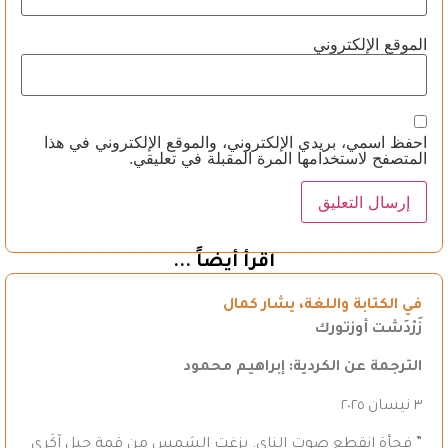
الموقع الإلكتروني
احفظ اسمي، بريدي الإلكتروني، والموقع الإلكتروني في هذا
المتصفح لاستخدامها المرة المقبلة في تعليقي.
اقرأ أيضاً ...
في الكتابة واللغة، يشار كمال
زَرْدَشت أوزتورك
الترجمة عن الكردية: إبراهيم محمود
٣ نيسان ٢٠٢٥
” فجأة انقطع صوت الناي. بزغت الشمس من قمة جبل آكَري