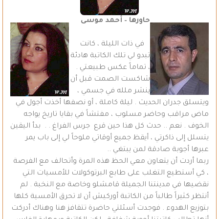
حاورها – أحمد موسى
في ذات الليلة ، كانت
تبدو لي تلك الكاتبة هادئة
، تماماً عكس طبيعتي .
شاكست الصمت قبل أن
ينشر ملله في جسمي ،
ويتسلق جدران الحديث . ليلة كاملة ، أو نصفها أخذت أجول في
ماض مراقب وحاضر مسلوب ، مفتشاً في بقايا تاريخ يواجه
الخوف . نعم .. حدث كل هذا حين قرع جرس الفراغ . . بدأ اليقين
يتسلل إلى ذاكرتي ، أيقظ جميع أوقاتي ملوحاً لي إلى باب يمر
عبرها أجوبة صادقة لمن يبتغي ..
ربما أردت أن يتعاون معي الحظ هذه المرة وأتحالف مع الفرصة
، كي أستطيع التغلب على طابع البرتوكولات للأمسيات التي
نقضيها في مدينتنا الجميلة قامشلو وخاصة مع النخبة . لم
أنتظر كثيراً طالباً من الكاتبة أوركيش أن لا تحرق الأمسية كلها
بتوزيع الهدوء . فوجدت أسئلتي حاضرة تتقافز هنا وهناك أدركت