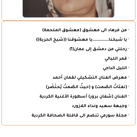
· من فرهاد الى معشوق (معشوق الملحمة)
· يا شيخنا………………يا معشوقنا ((شيخ الحرية))
· رحلتي من دمشق إلى عمان(1)
· قمر الليالي
· الليل الداجي
· معرض الفنان التشكيلي لقمان أحمد
· (نفثاتُ الصّمت) و (حيثُ الصّمتُ يُحتَضَر)
· الفنان (شفان برور) أسطورة الأغنية الكردية
· وجيهة سعيد ونداء اللازورد
· مجلة سورمي تنضم الى قافلة الصحافة الكردية