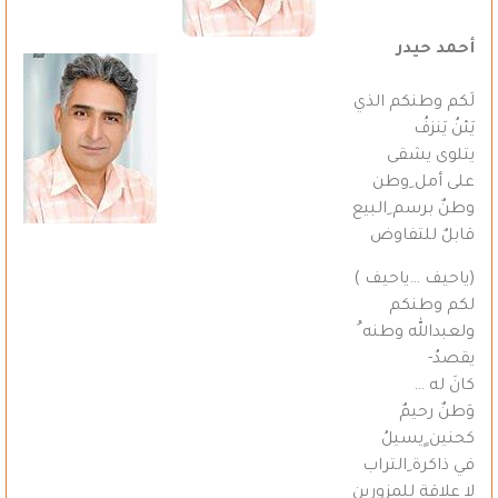
أحمد حيدر
لَكم وطنكم الذي
يَئنُ يَنزفُ
يتلوى يشقى
على أمل ِوطن
وطنٌ برسم ِالبيع
قابلٌ للتفاوض
(ياحيف …ياحيف )
لكم وطنكم
ولعبدالله وطنه ُ
يقصدُ-
كانَ له …
وَطنٌ رحيمٌ
كحنين ٍيسيلُ
في ذاكرة ِالتراب
لا علاقة للمزورين