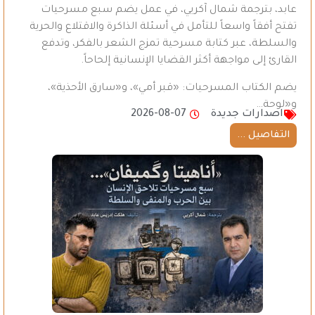
عابد، بترجمة شمال آكريي، في عمل يضم سبع مسرحيات
تفتح أفقاً واسعاً للتأمل في أسئلة الذاكرة والاقتلاع والحرية
والسلطة، عبر كتابة مسرحية تمزج الشعر بالفكر، وتدفع
القارئ إلى مواجهة أكثر القضايا الإنسانية إلحاحاً.
يضم الكتاب المسرحيات: «قبر أمي»، و«سارق الأحذية»،
و«لوحة…
اصدارات جديدة
2026-08-07
التفاصيل ...