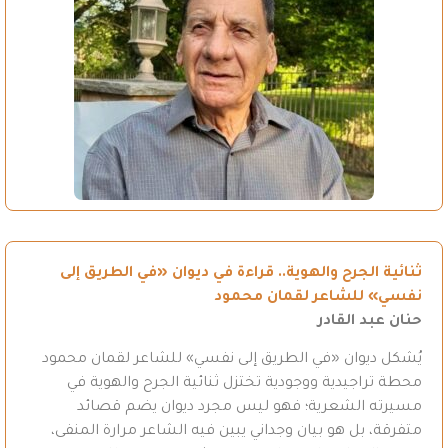
ثنائية الجرح والهوية.. قراءة في ديوان «في الطريق إلى
نفسي» للشاعر لقمان محمود
حنان عبد القادر
يُشكل ديوان «في الطريق إلى نفسي» للشاعر لقمان محمود
محطة تراجيدية ووجودية تختزل ثنائية الجرح والهوية في
مسيرته الشعرية؛ فهو ليس مجرد ديوان يضم قصائد
متفرقة، بل هو بيان وجداني يبين فيه الشاعر مرارة المنفى،