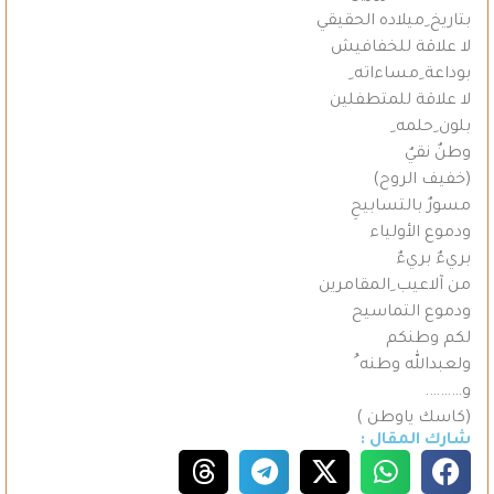
بتاريخ ِميلاده الحقيقي
لا علاقة للخفافيش
بوداعة ِمساءاته ِ
لا علاقة للمتطفلين
بلون ِحلمه ِ
وطنٌ نقيٌ
(خفيف الروح)
مسورٌ بالتسابيحِ
ودموع الأولياء
بريءٌ بريءٌ
من آلاعيب ِالمقامرين
ودموع التماسيح
لكم وطنكم
ولعبدالله وطنه ُ
و……….
(كاسك ياوطن )
شارك المقال :