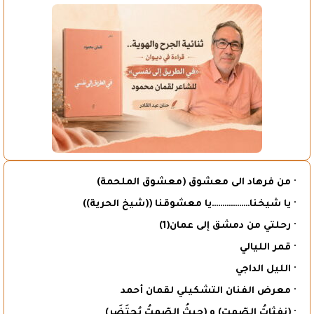
· من فرهاد الى معشوق (معشوق الملحمة)
· يا شيخنا………………يا معشوقنا ((شيخ الحرية))
· رحلتي من دمشق إلى عمان(1)
· قمر الليالي
· الليل الداجي
· معرض الفنان التشكيلي لقمان أحمد
· (نفثاتُ الصّمت) و (حيثُ الصّمتُ يُحتَضَر)