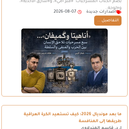
يضم الكتاب المسرحيات: «قبر أمي»، و«سارق الأحذية»،
و«لوحة…
اصدارات جديدة
2026-08-07
التفاصيل ...
ما بعد مونديال 2026: كيف تستعيد الكرة العراقية
طريقها إلى المنافسة
ا. د. قاسم المندلاوي