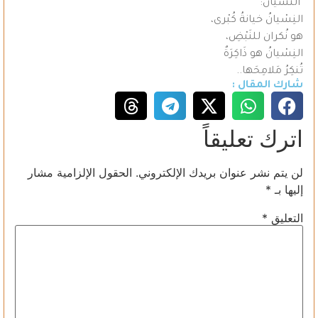
النسيان:
النِسْيانُ خيانةُ كُبْرى،
هو نُكران للنَبْضِ،
النِسْيانُ هو ذَاكِرَةٌ
تُنكِرُ مَلامِحَها..
شارك المقال :
اترك تعليقاً
لن يتم نشر عنوان بريدك الإلكتروني.
الحقول الإلزامية مشار
إليها بـ
*
التعليق
*