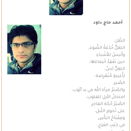
أحمد حاج داود
الظّل:
الظِلُّ خُدْعَةُ الضَّوء،
وأَنيسٌ للأَشْياءِ
حينَ تَفْقِدُ انْتِماءَها،
الظِلُّ لَحنٌ،
لِأُغنِيةٍ مُنْقَرِضة..
الصّبر:
والصّبْرُ مرآة الله في يد أيّوب،
امتحانُ الأزلِ للقلوبِ،
الصّبْرُ حُجّة العَاجِزِ
على تُخومِ اللّيلِ،
ومِفْتَاحُ اليَأْسِ
في جَيْبِ الفَرَجِ..