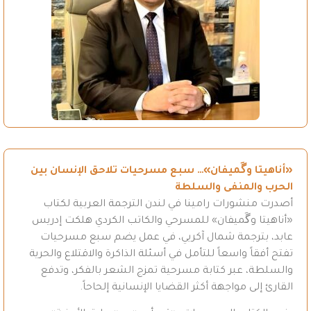
«أناهيتا وگَميفان»… سبع مسرحيات تلاحق الإنسان بين
الحرب والمنفى والسلطة
أصدرت منشورات رامينا في لندن الترجمة العربية لكتاب
«أناهيتا وگَميفان» للمسرحي والكاتب الكردي هلكت إدريس
عابد، بترجمة شمال آكريي، في عمل يضم سبع مسرحيات
تفتح أفقاً واسعاً للتأمل في أسئلة الذاكرة والاقتلاع والحرية
والسلطة، عبر كتابة مسرحية تمزج الشعر بالفكر، وتدفع
القارئ إلى مواجهة أكثر القضايا الإنسانية إلحاحاً.