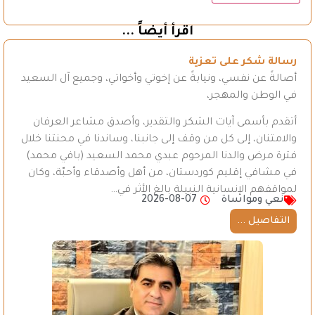
اقرأ أيضاً ...
رسالة شكر على تعزية
أصالةً عن نفسي، ونيابةً عن إخوتي وأخواتي، وجميع آل السعيد
في الوطن والمهجر،
أتقدم بأسمى آيات الشكر والتقدير، وأصدق مشاعر العرفان
والامتنان، إلى كل من وقف إلى جانبنا، وساندنا في محنتنا خلال
فترة مرض والدنا المرحوم عبدي محمد السعيد (بافي محمد)
في مشافي إقليم كوردستان، من أهل وأصدقاء وأحبّة، وكان
لمواقفهم الإنسانية النبيلة بالغ الأثر في…
نعي ومواساة
2026-08-07
التفاصيل ...