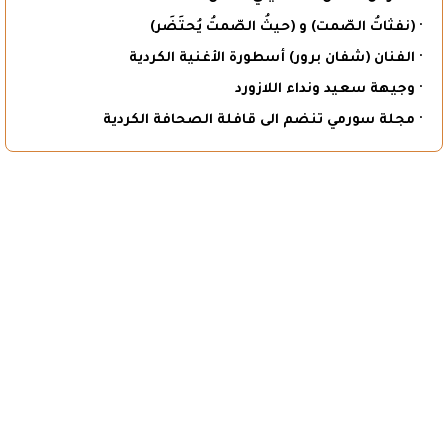
· (نفثاتُ الصّمت) و (حيثُ الصّمتُ يُحتَضَر)
· الفنان (شفان برور) أسطورة الأغنية الكردية
· وجيهة سعيد ونداء اللازورد
· مجلة سورمي تنضم الى قافلة الصحافة الكردية