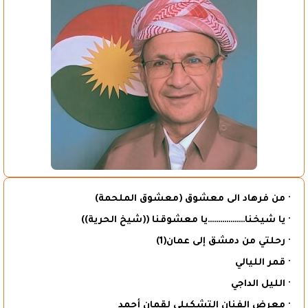
· من فرهاد الى معشوق (معشوق الملحمة)
· يا شيخنا………………يا معشوقنا ((شيخ الحرية))
· رحلتي من دمشق إلى عمان(1)
· قمر الليالي
· الليل الداجي
· معرض الفنان التشكيلي لقمان أحمد