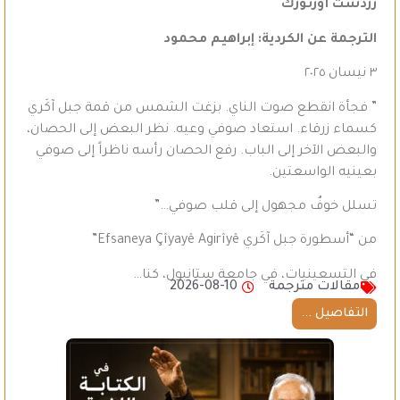
زَرْدَشت أوزتورك
الترجمة عن الكردية: إبراهيم محمود
٣ نيسان ٢٠٢٥
” فجأة انقطع صوت الناي. بزغت الشمس من قمة جبل آكَري
كسماء زرقاء. استعاد صوفي وعيه. نظر البعض إلى الحصان،
والبعض الآخر إلى الباب. رفع الحصان رأسه ناظراً إلى صوفي
بعينيه الواسعتين.
تسلل خوفٌ مجهول إلى قلب صوفي…”
من “أسطورة جبل آكَري Efsaneya Çîyayê Agirîyê”
في التسعينيات، في جامعة ستانبول، كنا…
مقالات مترجمة
2026-08-10
التفاصيل ...