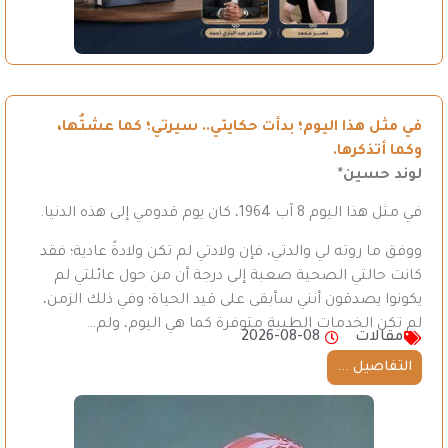
في مثل هذا اليوم؛ بدأت حكايتي.. سيرتي؛ كما عشتُها،
وكما أتذكرها.
لوند حسين*
في مثل هذا اليوم 8 آب 1964، كان يوم قدومي إلى هذه الدنيا.
ووفق ما روته لي والدتي، فإن ولادتي لم تكن ولادةً عادية؛ فقد
كانت حالتي الصحية صعبة إلى درجة أن من حول عائلتي لم
يكونوا يصدقون أنني سأبقى على قيد الحياة؛ وفي ذلك الزمن،
لم تكن الخدمات الطبية متوفرة كما هي اليوم، ولم…
مقالات
2026-08-08
التفاصيل ...