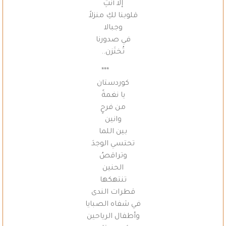
إلا أنتِ
قلوبنا لكِ منزلاً
وجبالا
في صدورنا
تُختَزن..
***
كوردستان
يا نغمةً
من فرحٍ
وانين
بين اللما
تحتسي الوجدَ
وتراقصُ
الحنين
تنتهكها
قطرات الندى
في شفاه الصبايا
وأطفال الرياحين