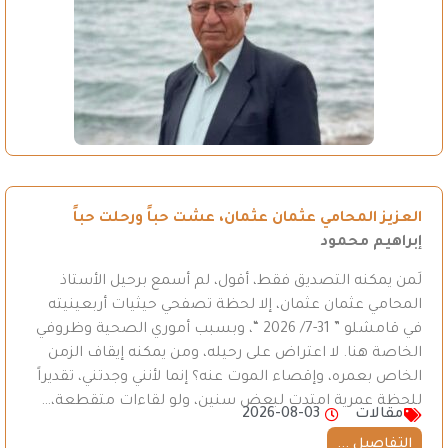
العزيز المحامي عثمان عثمان، عشت حباً ورحلت حباً
إبراهيم محمود
لَمن يمكنه التصديق فقط، أقول، لم أسمع برحيل الأستاذ
المحامي عثمان عثمان، إلا لحظة تصفحي حيثيات أربعينيته
في قامشلو ” 31-7/ 2026 “، وبسبب أموري الصحية وظروفي
الخاصة هنا. لا اعتراض على رحيله، ومن يمكنه إيقاف الزمن
الخاص بعمره، وإقصاء الموت عنه؟ إنما لأنني وجدتني، تقديراً
للحظة عمرية امتدت لبعض سنين، ولو لقاءات متقطعة،…
مقالات
2026-08-03
التفاصيل ...