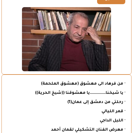
· من فرهاد الى معشوق (معشوق الملحمة)
· يا شيخنا………………يا معشوقنا ((شيخ الحرية))
· رحلتي من دمشق إلى عمان(1)
· قمر الليالي
· الليل الداجي
· معرض الفنان التشكيلي لقمان أحمد