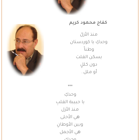
كفاح محمود كريم
منذ الأزلْ
وحدكِ يا كوردستان
وطناً
يسكن القلبَ
دون كللٍ
أو ملل..
***
وحدكِ
يا حبيبة القلبِ
منذ الأزل
هي الأحلى
وبين الأوطانِ
هي الأجمل