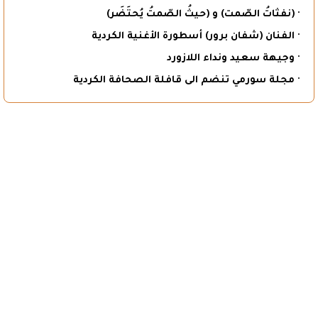
· (نفثاتُ الصّمت) و (حيثُ الصّمتُ يُحتَضَر)
· الفنان (شفان برور) أسطورة الأغنية الكردية
· وجيهة سعيد ونداء اللازورد
· مجلة سورمي تنضم الى قافلة الصحافة الكردية