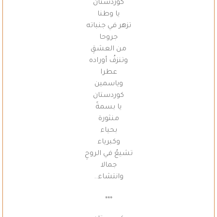
كوردستان
يا وطنا
تزهر في جنباته
جروحا
من العشقِ
وتنزفُ أوراده
عطرا
وياسمين
كوردستان
يا بسمةً
منثورة
بحياء
وكبرياء
تشيعُ في الروحِ
جمالا
وانتشاء..
***