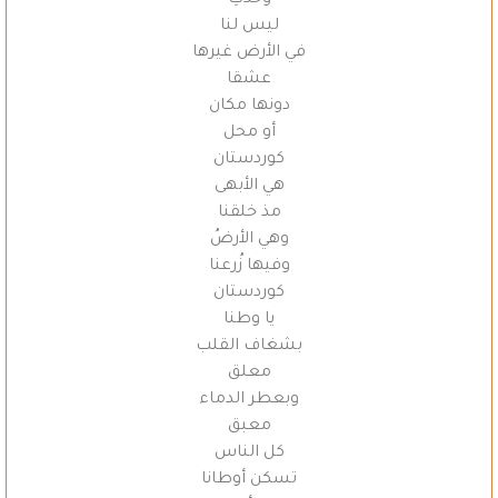
وحدكِ
ليس لنا
في الأرض غيرها
عشقا
دونها مكان
أو محل
كوردستان
هي الأبهى
مذ خلقنا
وهي الأرضُ
وفيها زُرعنا
كوردستان
يا وطنا
بشغاف القلب
معلق
وبعطر الدماء
معبق
كل الناس
تسكن أوطانا