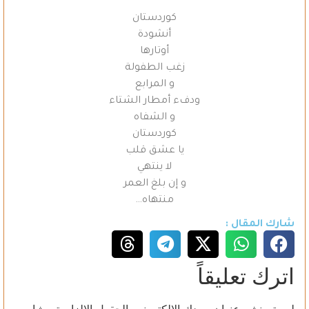
***
كوردستان
أنشودة
أوتارها
زغب الطفولة
و المرابع
ودفء أمطار الشتاء
و الشفاه
كوردستان
يا عشق قلب
لا ينتهي
و إن بلغ العمر
منتهاه…
شارك المقال :
اترك تعليقاً
لن يتم نشر عنوان بريدك الإلكتروني.
الحقول الإلزامية مشار