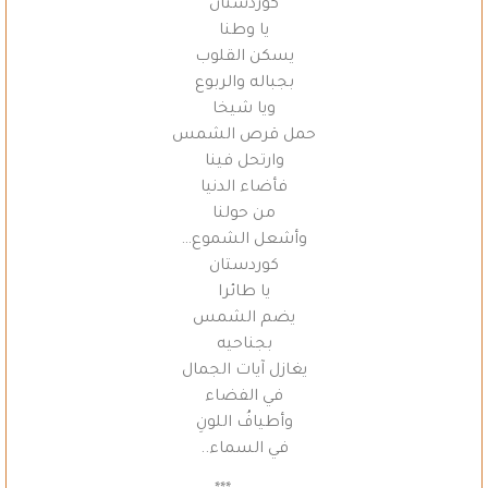
كوردستان
يا وطنا
يسكن القلوب
بجباله والربوع
ويا شيخا
حمل قرص الشمس
وارتحل فينا
فأضاء الدنيا
من حولنا
وأشعل الشموع…
كوردستان
يا طائرا
يضم الشمس
بجناحيه
يغازل آيات الجمال
في الفضاء
وأطيافُ اللونِ
في السماء..