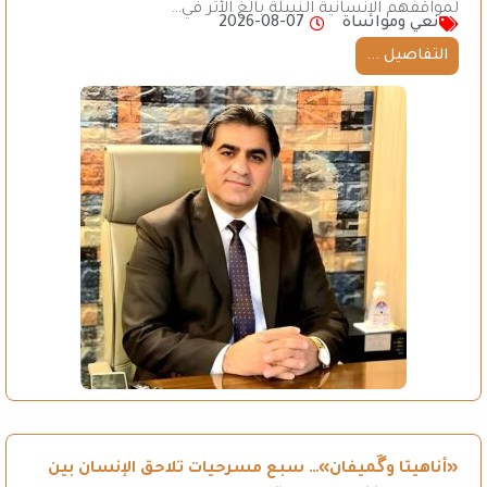
لمواقفهم الإنسانية النبيلة بالغ الأثر في…
نعي ومواساة
2026-08-07
التفاصيل ...
«أناهيتا وگَميفان»… سبع مسرحيات تلاحق الإنسان بين