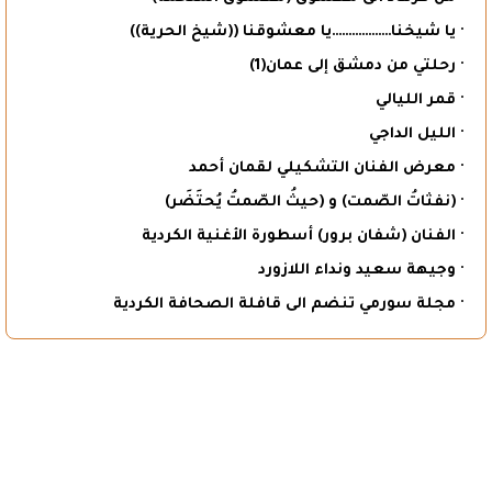
· يا شيخنا………………يا معشوقنا ((شيخ الحرية))
· رحلتي من دمشق إلى عمان(1)
· قمر الليالي
· الليل الداجي
· معرض الفنان التشكيلي لقمان أحمد
· (نفثاتُ الصّمت) و (حيثُ الصّمتُ يُحتَضَر)
· الفنان (شفان برور) أسطورة الأغنية الكردية
· وجيهة سعيد ونداء اللازورد
· مجلة سورمي تنضم الى قافلة الصحافة الكردية