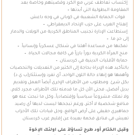
إكتساب تعاطف غربي مع الكرد وقضيتهم وخاصة بعد
المقاومة البطولية التي أبدتها
–
قوات الحماية الشعبية في كوباني في وجه داعش.
إنفتاح الغرب على حزب الإتحاد الديمقراطي.
–
إستطاعت الإدارة تجنيب المناطق الكردية من الويلات والدمار
إلى حدٍ ما.
–
تمكنها من مساعدة أهلنا في شنكال عسكريآ وإنسانيآ.
–
منح المرأة الكردية دورآ بارزآ في كافة مجالات الحياة.
–
حماية الأقليات الدينية في كردستان.
–
بالتأكيد هذه الإدراة بحاجة إلى الكثير من التعديلات والتحصيات
وأهمها هو إنهاء حالة اللون الواحد، أي تفرد وإستئثار(ب ي د)
بكل شيئ. ومطلوب من الأطراف الإخرى أيضآ العمل وتقديم
بديل أفضل، فحتى الأن كل ما قدمته تلك الأطراف مجرد كلام،
ولا تملك مشروعآ سياسيآ وإقتصاديآ، وكل ما تبحث عنه هو
منافع شخصية لا أكثر، ورغم تبجحها ليست لديها أي رصيد
جماهيري حقيقي على أرض الواقع، وجل قيادات تلك الأحزاب
تعيش في فنادق فخمة بعيدة عن إقليم غرب كردستان.
وقبل الختام أود طرح تساؤلآ على اولئك الإخوة