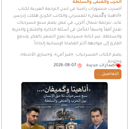
الحرب والمنفى والسلطة
أصدرت منشورات رامينا في لندن الترجمة العربية لكتاب
«أناهيتا وگَميفان» للمسرحي والكاتب الكردي هلكت إدريس
عابد، بترجمة شمال آكريي، في عمل يضم سبع مسرحيات
تفتح أفقاً واسعاً للتأمل في أسئلة الذاكرة والاقتلاع والحرية
والسلطة، عبر كتابة مسرحية تمزج الشعر بالفكر، وتدفع
القارئ إلى مواجهة أكثر القضايا الإنسانية إلحاحاً.
يضم الكتاب المسرحيات: «قبر أمي»، و«سارق الأحذية»،
و«لوحة…
اصدارات جديدة
2026-08-07
التفاصيل ...