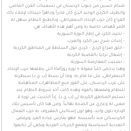
صدام حسين من جنوب كردستان في تسعينات القرن الماضي.
والطرف الكردي الوحيد الذي كان قادرآ وجاهزآ حينذاك لإملاء ذاك
الفراغ كان حزب الإتحاد الديمقراطي، وبالطبع النظام سهل له
الأمر لأهداف خاصة به ومن أهم هذه الأهداف هي:
– تحييد الكرد في إطار الثورة السورية.
– إحداث شرخ بين الكرد والعرب.
– خلق صراع كردي – كردي حول السلطة في المناطق الكردية.
– إشغال تركيا بالقضية الكردية.
– تشتيت المعارضة السورية.
وهذا يدحض كليآ مقولة « ثورة روزأفا» التي يطلقها حزب الإتحاد
الديمقراطي، على ما قام به. وما أن بسط (ب ي د) سيطرته
على غرب كردستان، على الفور منع المظاهرات المناهضة
للنظام وقمعها بالقوة وهذه كانت أحد شروط النظام عند
تسليم المناطق الكردية لي (ب ي د). إذآ الحديث عن ثورة لا
معنى له وعاري عن الصحة نهائيآ. ومن هنا كان تأسيس تلك
الإدارة بلون واحد، وهو لون إستاليني المعروف به حزب العمال
الكردستاني منذ تأسيسه. فهو يمارس عبادة الفرد ويرفض
التعددية السياسية ويقمع الحريات الفردية ويكفي أن تتابعوا