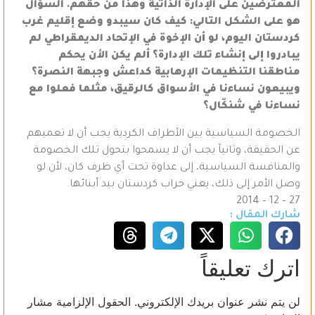
المعترضين على الإدارة الذاتية وهذا من حقهم. السؤال
هو على الشكل التالي: كيف كان سيبدو وضع إقليم غرب
كردستان اليوم، لو أن الإخوة في الإتحاد الديمقراطي لم
يبادروا إلى إنشاء تلك الإدارة؟ ألم يكن الأن يحكم
مناطقنا التنظيمات الإرهابية كداعش وجبهة النصرة؟
ويبيعون نساءنا في الأسواق كالرقيق، مثلما فعلوا مع
نساءنا في شنكّال؟
الخصومة السياسية بين الأطراف الكردية يجب أن لا تعميهم
عن الحقيقة، وثانيآ يجب أن لا يسمحوا بتحول تلك الخصومة
والمنافسة السياسية، إلى عداوة تحت أي ظرف كان، لأن لو
وصل الأمر إلى ذلك، يعني خراب كردستان بيد أبنائها.
27 – 12 – 2014
شارك المقال :
اترك تعليقاً
لن يتم نشر عنوان بريدك الإلكتروني.
الحقول الإلزامية مشار