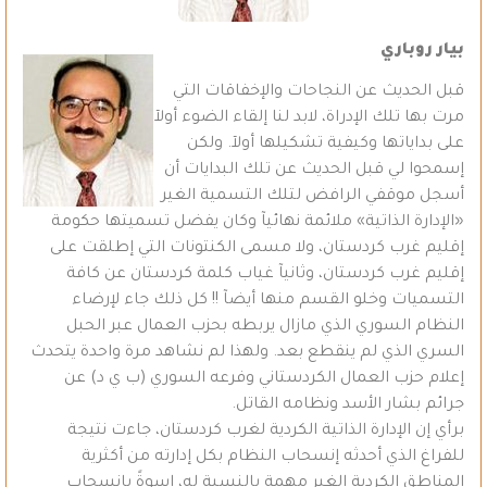
بيار روباري
قبل الحديث عن النجاحات والإخفاقات التي
مرت بها تلك الإدراة، لابد لنا إلقاء الضوء أولآ
على بداياتها وكيفية تشكيلها أولآ. ولكن
إسمحوا لي قبل الحديث عن تلك البدايات أن
أسجل موقفي الرافض لتلك التسمية الغير
«الإدارة الذاتية» ملائمة نهائيآ وكان يفضل تسميتها حكومة
إقليم غرب كردستان، ولا مسمى الكنتونات التي إطلقت على
إقليم غرب كردستان، وثانيآ غياب كلمة كردستان عن كافة
التسميات وخلو القسم منها أيضآ !! كل ذلك جاء لإرضاء
النظام السوري الذي مازال يربطه بحزب العمال عبر الحبل
السري الذي لم ينقطع بعد. ولهذا لم نشاهد مرة واحدة يتحدث
إعلام حزب العمال الكردستاني وفرعه السوري (ب ي د) عن
جرائم بشار الأسد ونظامه القاتل.
برأي إن الإدارة الذاتية الكردية لغرب كردستان، جاءت نتيجة
للفراغ الذي أحدثه إنسحاب النظام بكل إدارته من أكثرية
المناطق الكردية الغير مهمة بالنسبة له، إسوةً بانسحاب