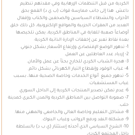
الكردية من قبل التنظمات الإرهابية وفي مقدتهم تنظيم
داعش. هذا إلى جانب ممارسة قوات (ب ي د) القمع بحق
الأحزاب والنشطاء السياسين والصحفين والكتاب وإقفال
العديد من المقرات الحزبية والمواقع الإلكترونية، كل ذلك خلق
أوضاعآ صعبة للغاية في المناطق الكردية، يمكن تلخيصها
بعدة نقاط تعبر عن إخفقات الإدارة الذاتية الكردية:
1- تدهور الوضع الإقتصادي وإرتفاع الأسعار بشكل جنوني.
2- إزدياد عدد العاطلين عن العمل.
3- هجرة الشباب الكردي للخارج بحثآ عن عمل والأمان.
4- غياب الوقود وإنقطاع التيار الكهربائي بشكل دائم.
5- تدهور جميع أنواع الخدمات وخاصة الصحية منها، بسبب
غياب المستشفيات.
6- عدم تمكن تصدير المنتجات الكردية إلى الداخل السوري.
7- صعوبة التواصل بين المناطق الكردية والمدن الكبرى كمدينة
حلب.
8- مشاكل التعليم وخاصة العالي والجامعي والمهني منها.
9- مشكلة النقد ودفع الرواتب وغياب البنوك.
10- الشرخ السياسي الذي أحدثه إستئثار (ي ب د) بالسلطة
داخل المجتمع الكردي.