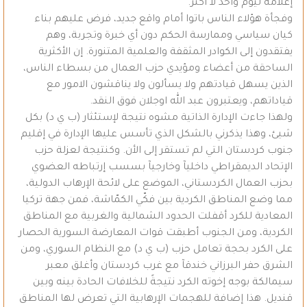
إعلامه ليوم واحد لا أكثر.
وفجأة هؤلاء الناس باتوا أمام واقع جديد، فرض عليهم بناء
كيان سياسي وممارسة الحكم دون أي خبرة وتجربة، وهم
يفتقدون إلى الكوادر المثقفة والعلمية المتنورة. إن الأكثرية
الساحقة من أعضاء ومؤيدي حزب العمال من بسطاء الناس،
الذين يسهل قيادتهم ولا يسألون ولا يناقشون الامور مع
قياداتهم، ويعتبرون عبد الله اوجلان فوق النقد.
ولهذا جاءت الإدارة الذاتية مشوه نتيجة لإستئثار (ب ي د) بكل
شيئ، وهذا يذكرني بالشكل الذي تأسس عليها الإدارة في إقليم
جنوب كردستان التي لم تستقر إلى الأن. وكنتيجة لعزلة حزب
الإتحاد الديمقراطي داخليآ وخارجيآ بسسب إرتباطه العضوي
بحزب العمال الكردستاني، الموضع على لائحة الإرهاب الدولية،
مما وضع المناطق الكردية بين فكّي الكمّاشة، فمن جهة تركيا
المعادية للكرد أقفلت الحدود الشمالية والغربية مع المناطق
الكردية، ومن الجنوب أطبقت قوات المعارضة السورية الحصار
على الكرد بحجة تعامل حزب (ب ي د) مع النظام السوري، ومن
الشرق حفر البرزاني خندقآ مع غرب كردستان وأغلق معبر
سيمالكة بوجه إخوته الكرد نتيجةً للخلافات الحادة بينه وبين
قنديل. هذا إضافة للهجمات الإرهابية التي تعرض لها المناطق