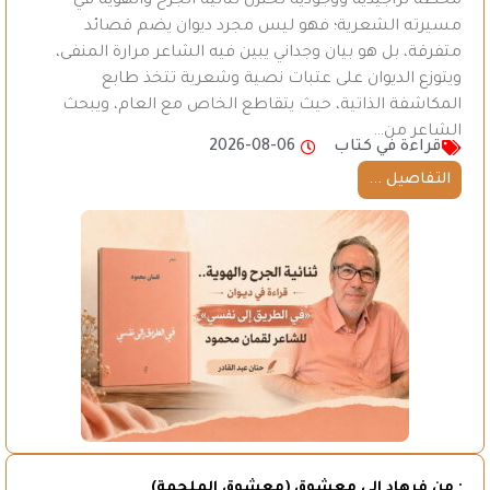
محطة تراجيدية ووجودية تختزل ثنائية الجرح والهوية في
مسيرته الشعرية؛ فهو ليس مجرد ديوان يضم قصائد
متفرقة، بل هو بيان وجداني يبين فيه الشاعر مرارة المنفى،
ويتوزع الديوان على عتبات نصية وشعرية تتخذ طابع
المكاشفة الذاتية، حيث يتقاطع الخاص مع العام، ويبحث
الشاعر من…
قراءة في كتاب
2026-08-06
التفاصيل ...
· من فرهاد الى معشوق (معشوق الملحمة)