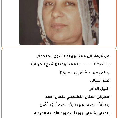
· من فرهاد الى معشوق (معشوق الملحمة)
· يا شيخنا………………يا معشوقنا ((شيخ الحرية))
· رحلتي من دمشق إلى عمان(1)
· قمر الليالي
· الليل الداجي
· معرض الفنان التشكيلي لقمان أحمد
· (نفثاتُ الصّمت) و (حيثُ الصّمتُ يُحتَضَر)
· الفنان (شفان برور) أسطورة الأغنية الكردية