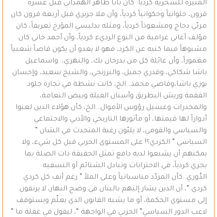
المثيرة للسخرية كردياً: كان بابا طاهر الهمداني قبل عشرة
قرون، حلوانياً وحكواتياً كردياً، وأن ملا جزيري قبل أربعة قرون كان
مربّي دجاج ومشعوذاً كردياً، ومثله بدليسي المؤرخ تعريفاً، كان
مؤلف أغاني غرامية من النوع الرديء كردياً، وأن أحمد خاني كان
مشبوهاً فيما كتبه عن الكرد، فهو لا يعدو أن يكون قاصاً شعبياً
مغموراً، وأن عائلة كل من بدرخان بك، والنهري، واسماعيل
باشا شكاكي، وقدري جميل، والبرزنجي، والشيخ سعيد، وإحسان
نوري باشا،وقاضي محمد…الخ، كانت نشطة في تجارة جلود
الفقمة وريش البطريق وأسنان الفيلة وبيض النعامة،
والمخدرات وغسيل رؤوس الأموال…الخ، كأن هؤلاء الذين لعبوا
أدواراً لها قيمتها، أو مأثورها التاريخي والأدبي والاجتماعي
والسياسي والقومي، لا يلبّون رغبة المتحدث في الشان ”
السياسي ” الكردي؟! على المستوى الحزبي قبل كل شيء، ولا
يمكنهم أن يشبعوا لديه دافع تمثل الحقيقة ذات الصلة بما
يجري كردياً، في الاحترابات وتبادل الشتائم أو التسفيه
الدَّوري..كأن المردّد مناسباتياً وعلى الملأ ” رغم أنف كل كردي
كردي “، أن الذين يشار إليهم بالبنان في وضح النهار، لا يرتقون
إلى مستوى الحكمة، أو ما يشبه القانون الذي يعلّم ويستوقف
لاعب الدور السياسي” الحزبي في الواجهة “، ليقول في غفلة ما ”