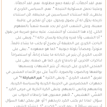
نعم، لقد أخطأت، أو بلغة جمع مطلوبة: نعم، لقد أخطأنا،
وعلينا تحمل مسئولية النتيجة “. نعم، السياسي الكردي لا
يخطىء، لأنه استثناء السياسيين في محيطه، لأن استثناء
تاريخه يخوّل له أن يصول ويجول، دون أي تفكير في عاقبة
معينة، وعلى الشعب الذي لم يجد نفسه شعباً بالمفهوم
الكلي، إزاء هذا التشتت أو التشتيت، عليه بدفع ضريبة من يقول
” أنا الشعب وأنا قدره وتاريخه ولسان حاله ! “، ويبقى على
الباحث الكردي عن الحقيقة أن يصرخ أو يكتب ما يشاء ناقماً،
متوتراً، ومصاباً بلوثة جنونية ” كما هو معهوده “، يبقى على
الأديب الكردي أن يثير في كتاباته ما يشاء إدانةً، أو استصراخاً
لذاكرات الآخرين، أو باندفاع ناري، كما هي صفته، يبقى على
المتجني الكردي على كرديته، أن يثير الشبهات ويسميها
بواقعها وبالصوت والصورة، تأكيداً على دور الأعداء المشين في
تفريق ” الصف الكردي “، وتبقى الكثرة ”
غير المباركة
؟!” في
جمهرات المخضرمين في الحزبية الكردية والسياسة الكردية،
وتابعيهم وتابعي تابعيهم، وتبقى الكرة النارية في مرمى الكرد ”
القشّي: الهشيمي “، لأنهم معنيون هنا بإعطاء الجواب عن
سؤال: لماذا لم يكتب الكرد تاريخهم ؟ أو: هل يمكن لهذا السؤال
أن يستمر سؤالاً إلى يوم الدين ” الكردي “؟…لنشرّح الشعب