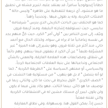
خطاباً إيديولوجياً سافراً، قد يعتمَد عليه، لتبرير فشله في تحقيق
ما هو منشود، أي ذريعة للتغطية على ظاهرة ” وليس حالة ”
الافتئات الكردية، وله يد طولى فيها ، وتحديداً راهناً .
كما هو الاختلاف بين الباحث التاريخي الذي يدرس ” شرفنامه ”
بدليسي، حيث تستوقفه إشارته البليغة، ومنذ أربعة قرون
ونيّف، إلى مدى التنافر بين ” أولي أمر ” الكرد، حيث كلٌّ منهم يجد
في نفسه زعاماتياً ما لا يراه في سواه، وكذلك الحال مع أحمد
خاني، منذ أكثر من ثلاثة قرون، وهو يشير إلى هذه الميزة ” غير
المشرّفة طبعاً ” عن أن الكرد لا يتفقون فيما بينهم، وهم دائماً
في شقاق، ومضاعفات هذه العلامة الفارقة، والمعني بالشأن
الاجتماعي وتداعياتها على بنية العلاقات الاجتماعية كردياً،
والسياسي، أو ممتهن السياسة على ” الطريقة الكردية “، كما
لو أنه يتنصل ” لا بل هو يتهرب ” من مسئولية هذا التشتت في
” الصف الكردي “. الأول ينخرط في بحث ما كان، والثاني، ربما في
توصيف ما هو كائن، بينما الثالث، فهو يكاد يفتي فيما لا يكون
ولن يكون، ليبرر أي مسلك مشين له في الانشقاقات الكردية
والتي تفتنه فعلياً.
حسن إذاً، يمكن القول هنا، وبسهولة، وفي نطاق المفارقة