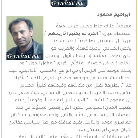
ابراهيم محمود
معرفياً، هناك خلط عجيب غريب، جهةَ
استخدام عبارة ”
الكرد لم يكتبوا تاريخهم
“،
من قبل المعنيين بها كردياً. العجيب هنا
يخص الصادم، الجديد عُهدةً، والغريب هو
الذي يصعب تفهُّمه إذ يرتبط بالأول . ويتجلى
الخلط ذاك في خاصية المتكلّم الكردي ” مقول القول ” وما
يمثله موقعاً على الأرض أو في الواقع: بالمعنى الأكاديمي، حيث
يجد الباحث نفسه في مواجهة مصادر تتعرض للكرد ” الأكراد
هنا “، بطريقة تقلل من مكانتهم وقيمتهم كثيراً، مصادر
مكتوبة بلغة الآخر، غالبه، وبالمعنى الاجتماعي، حيث يفتقر الكرد
إلى مفهوم ” الشعب ” الذي يشار إليه عملياً، وقومياً، إذ يتم
تغييب الكيان السياسي للكرد. الأول يعطى مسوَّغاً في قلة
المصادر التي تعينه في بحثه، والثاني يواجه صعوبة تواجد كيان
جماهيري موحد، والثالث، يقيم علاقته مع إطار سياسي عقائدي
لكيان قومي لم يتشكل بعد .
لكن مسوَّغ الأول لا يمنَح للثاني، وأكثر منه للثالث، لأن ثمة