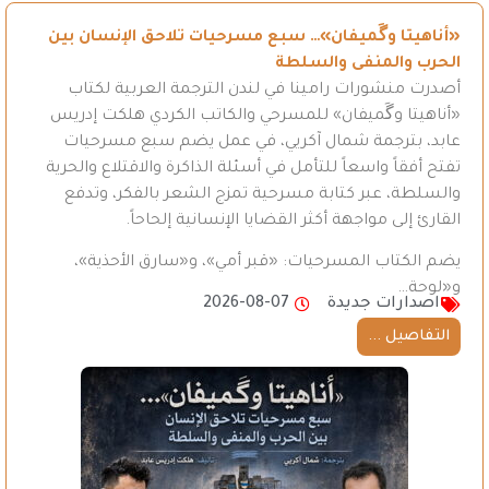
«أناهيتا وگَميفان»… سبع مسرحيات تلاحق الإنسان بين
الحرب والمنفى والسلطة
أصدرت منشورات رامينا في لندن الترجمة العربية لكتاب
«أناهيتا وگَميفان» للمسرحي والكاتب الكردي هلكت إدريس
عابد، بترجمة شمال آكريي، في عمل يضم سبع مسرحيات
تفتح أفقاً واسعاً للتأمل في أسئلة الذاكرة والاقتلاع والحرية
والسلطة، عبر كتابة مسرحية تمزج الشعر بالفكر، وتدفع
القارئ إلى مواجهة أكثر القضايا الإنسانية إلحاحاً.
يضم الكتاب المسرحيات: «قبر أمي»، و«سارق الأحذية»،
و«لوحة…
اصدارات جديدة
2026-08-07
التفاصيل ...