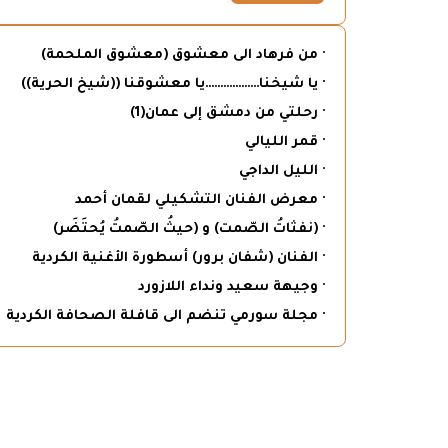
· من فرهاد الى معشوق (معشوق الملحمة)
· يا شيخنا………………يا معشوقنا ((شيخ الحرية))
· رحلتي من دمشق إلى عمان(1)
· قمر الليالي
· الليل الداجي
· معرض الفنان التشكيلي لقمان أحمد
· (نفثاتُ الصّمت) و (حيثُ الصّمتُ يُحتَضَر)
· الفنان (شفان برور) أسطورة الأغنية الكردية
· وجيهة سعيد ونداء اللازورد
· مجلة سورمي تنضم الى قافلة الصحافة الكردية