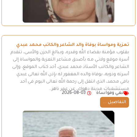
تعزية ومواساة بوفاة والد الشاعر والكاتب محمد عبدي
بقلوب مؤمنة بقضاء الله وقدره، وببالغ الحزن والأسى، تتقدم
أسرة موقع ولاتـي مـه بأصدق مشاعر التعزية والمواساة إلى
الشاعر والكاتب الأستاذ محمد عبدي، أحد كتاب الموقع، وإلى
أسرته وذويه، بوفاة والده المغفور له بإذن الله تعالى عبدي
بافي محمد، الذي انتقل إلى رحمة الله تعالى اليوم في أحد
مستشفيات مدينة دهوك، عن عمر ناهز…
نعي ومواساة
2026-08-03
التفاصيل ...