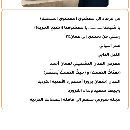
· من فرهاد الى معشوق (معشوق الملحمة)
· يا شيخنا………………يا معشوقنا ((شيخ الحرية))
· رحلتي من دمشق إلى عمان(1)
· قمر الليالي
· الليل الداجي
· معرض الفنان التشكيلي لقمان أحمد
· (نفثاتُ الصّمت) و (حيثُ الصّمتُ يُحتَضَر)
· الفنان (شفان برور) أسطورة الأغنية الكردية
· وجيهة سعيد ونداء اللازورد
· مجلة سورمي تنضم الى قافلة الصحافة الكردية