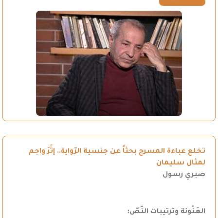
تخلع عباءة المسرح بحثاً عن جنسية الرّواية.. إثَرَ واجم
لمثال سليمان
صبري رسول
العَنْونة وترتيبات النّصّ
: