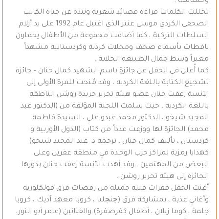
وحساسة .
تخللت الكلمات قراءة قصائد شعرية ونبذة عن حياة الكاتب
الصحفي الكردي موسى عنتر الذي اغتيل عام 1992 على يد أزلام
السلطات التركية ، كما أضافت مجموعة من الأطفال يحملون
يافطات بأسماء صحف ومجلات كردية وكردستانية مشهداً
معبراً وسط جمال الطبيعة الخلابة .
كما أُعلن في الحفل عن جائزةٍ باسم الشهيد كمال حنان – جائزة
تشجيع الكتابة باللغة الكردية ، وقد مُنحت للمرة الأولى إلى
الآنسة زعفت حنان عضو هيئة تحرير جريدة روشن الناطقة
باللغة الكردية ، حيث سلمت اللجنة المؤلفة من (الدكتور عبد
المجيد شيخو ، الدكتور محمد عبدو علي ، السيدة فاطمة
محمد) الجائزة لها ووزعت عدداً من كتاب (الدول الأوربية و
كردستان ، تأليف كمال حنان ، ترجمة د. عبد المجيد شيخو)
كهدايا رمزية لمراكز حزب الوحـدة في منطقة عفرين وعلى
البعض من المهتمين . وقد أهدت الآنسة زعفت حنان بدورها
الجائزة إلى هيئة تحرير روشن .
أغنت الحفل فقرات فنية جميلة من رقصات فرق فولكلورية
وأغاني عذبة ، بمشاركة فرق (چنچليا ، كروبا معهد آديك ، كروبا
جلمة ، كوما زيلان ، أطفال كفرصفرة) والفنانين (عامر أبو النور،