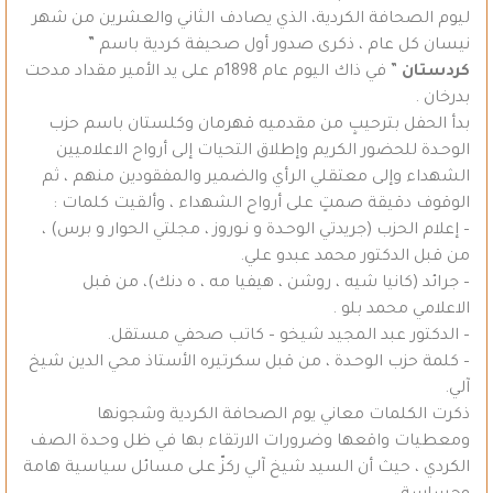
ليوم الصحافة الكردية، الذي يصادف الثاني والعشرين من شهر
نيسان كل عام ، ذكرى صدور أول صحيفة كردية باسم ”
كردستان
” في ذاك اليوم عام 1898م على يد الأمير مقداد مدحت
بدرخان .
بدأ الحفل بترحيبٍ من مقدميه قهرمان وكلستان باسم حزب
الوحـدة للحضور الكريم وإطلاق التحيات إلى أرواح الاعلاميين
الشهداء وإلى معتقلي الرأي والضمير والمفقودين منهم ، ثم
الوقوف دقيقة صمتٍ على أرواح الشهداء ، وألقيت كلمات :
– إعلام الحزب (جريدتي الوحـدة و نـوروز ، مجلتي الحوار و برس) ،
من قبل الدكتور محمد عبدو علي.
– جرائد (كانيا شيه ، روشن ، هيفيا مه ، ه دنك)، من قبل
الاعلامي محمد بلو .
– الدكتور عبد المجيد شيخو – كاتب صحفي مستقل.
– كلمة حزب الوحـدة ، من قبل سكرتيره الأستاذ محي الدين شيخ
آلي.
ذكرت الكلمات معاني يوم الصحافة الكردية وشجونها
ومعطيات واقعها وضرورات الارتقاء بها في ظل وحـدة الصف
الكردي ، حيث أن السيد شيخ آلي ركزّ على مسائل سياسية هامة