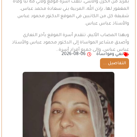
بمزيد من الحزن والأسى، تلقت أسرة موقع ولاتي مه نبأ وفاة
المغفور لها، بإذن الله، المربية بني سعادة محمد عباس،
شقيقة كل من الكاتبين في الموقع الدكتور محمود عباس
والأستاذ عباس عباس.
وبهذا المصاب الأليم، تتقدم أسرة الموقع بأحر التعازي
وأصدق مشاعر المواساة إلى الدكتور محمود عباس والأستاذ
عباس عباس، وإلى جميع أفراد أسرة…
نعي ومواساة
2026-08-06
التفاصيل ...