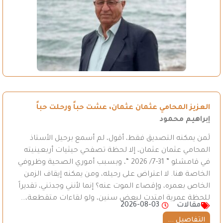
العزيز المحامي عثمان عثمان، عشت حباً ورحلت حباً
إبراهيم محمود
لَمن يمكنه التصديق فقط، أقول، لم أسمع برحيل الأستاذ
المحامي عثمان عثمان، إلا لحظة تصفحي حيثيات أربعينيته
في قامشلو ” 31-7/ 2026 “، وبسبب أموري الصحية وظروفي
الخاصة هنا. لا اعتراض على رحيله، ومن يمكنه إيقاف الزمن
الخاص بعمره، وإقصاء الموت عنه؟ إنما لأنني وجدتني، تقديراً
للحظة عمرية امتدت لبعض سنين، ولو لقاءات متقطعة،…
مقالات
2026-08-03
التفاصيل ...