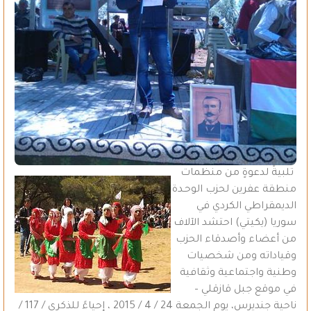
تلبيةً لدعوةٍ من منظمات
منطقة عفرين لحزب الوحـدة
الديمقراطي الكردي في
سوريا (يكيتي) احتشد الآلاف
من أعضاء وأصدقاء الحزب
وقياداته ومن شخصيات
وطنية واجتماعية وثقافية
في موقع جبل قازقلي –
ناحية جنديرس، يوم الجمعة 24 / 4 / 2015 ، إحياءً للذكرى / 117 /