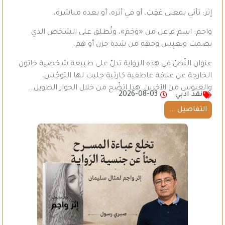
إثر: تأتي بمعنى عَقِبَ، أو في أثره، أو بعده مباشرة،.
واجم: اسم فاعل من «وَجَمَ»، وتُطلق على الشخص الذي
يصمت ويعبِس وجهه من شدة حزن أو هم.
عنوان النّصّ في هذه الرواية تدلّ على طبيعة شخصية خاتون
الخارجة عن علاقة عاطفية كارثية جلبت لها التوجّس،
والعبوس من الآخرين. هذا اتضّح من خلال الحوار الطويل…
نقد ادبي
2026-08-03
التفاصيل ...