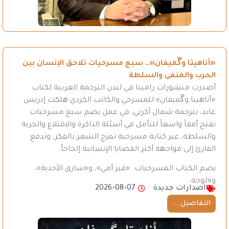
«أناهيتا وگَميفان»… سبع مسرحيات تلاحق الإنسان بين
الحرب والمنفى والسلطة
أصدرت منشورات رامينا في لندن الترجمة العربية لكتاب
«أناهيتا وگَميفان» للمسرحي والكاتب الكردي هلكت إدريس
عابد، بترجمة شمال آكريي، في عمل يضم سبع مسرحيات
تفتح أفقاً واسعاً للتأمل في أسئلة الذاكرة والاقتلاع والحرية
والسلطة، عبر كتابة مسرحية تمزج الشعر بالفكر، وتدفع
القارئ إلى مواجهة أكثر القضايا الإنسانية إلحاحاً.
يضم الكتاب المسرحيات: «قبر أمي»، و«سارق الأحذية»،
و«لوحة…
اصدارات جديدة
2026-08-07
التفاصيل ...