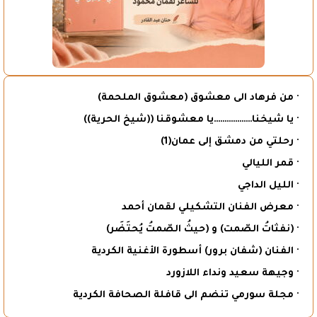
· من فرهاد الى معشوق (معشوق الملحمة)
· يا شيخنا………………يا معشوقنا ((شيخ الحرية))
· رحلتي من دمشق إلى عمان(1)
· قمر الليالي
· الليل الداجي
· معرض الفنان التشكيلي لقمان أحمد
· (نفثاتُ الصّمت) و (حيثُ الصّمتُ يُحتَضَر)
· الفنان (شفان برور) أسطورة الأغنية الكردية
· وجيهة سعيد ونداء اللازورد
· مجلة سورمي تنضم الى قافلة الصحافة الكردية