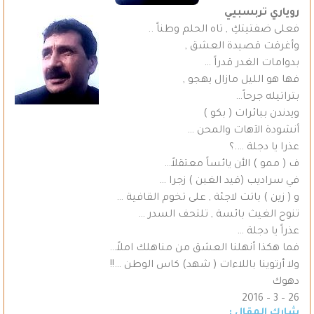
روياري تربسبيي
فعلى ضفتيتكِ , تاه الحلم وطناً ..
وأغرقت قصيدة العشق ,
بدوامات الغدر قدراً …
فها هو الليل مازال يهجو ,
بتراتيله جرحاً…
ويدندن ببائرات ( بكو )
أنشودة الآهات والمحن …
عذرا يا دجلة ….؟
ف ( ممو ) الأن يائساً معتقلاً…
في سراديب (قيد الغبن ) زجرا …
و ( زين ) باتت لاجئة , على تخوم القافية …
تنوح الغيث بائسة , تلتحف السدر …
عذراً يا دجلة …
فما هكذا أنهلنا العشق من مناهلك املاً…
ولا أرتوينا باللاءات ( شهد) كاس الوطن …!!
دهوك
26 – 3 – 2016
شارك المقال :