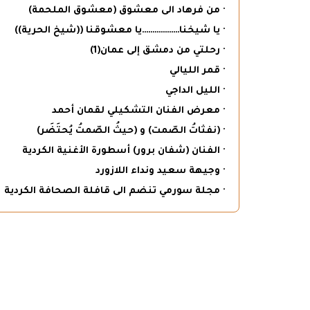
· من فرهاد الى معشوق (معشوق الملحمة)
· يا شيخنا………………يا معشوقنا ((شيخ الحرية))
· رحلتي من دمشق إلى عمان(1)
· قمر الليالي
· الليل الداجي
· معرض الفنان التشكيلي لقمان أحمد
· (نفثاتُ الصّمت) و (حيثُ الصّمتُ يُحتَضَر)
· الفنان (شفان برور) أسطورة الأغنية الكردية
· وجيهة سعيد ونداء اللازورد
· مجلة سورمي تنضم الى قافلة الصحافة الكردية