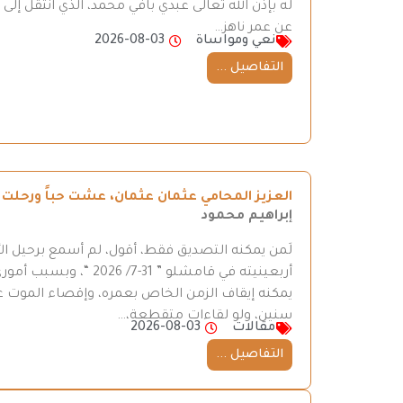
له بإذن الله تعالى عبدي بافي محمد، الذي انتقل إ
عن عمر ناهز…
نعي ومواساة
2026-08-03
التفاصيل ...
العزيز المحامي عثمان عثمان، عشت حباً ورحلت ح
إبراهيم محمود
لَمن يمكنه التصديق فقط، أقول، لم أسمع برحيل ال
أربعينيته في قامشلو ”
يمكنه إيقاف الزمن الخاص بعمره، وإقصاء الموت عن
سنين، ولو لقاءات متقطعة،…
مقالات
2026-08-03
التفاصيل ...