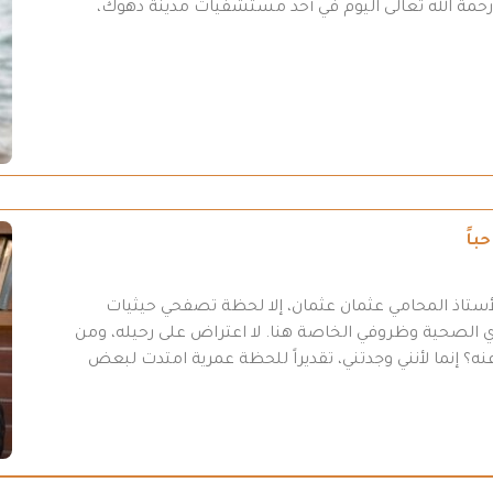
لى رحمة الله تعالى اليوم في أحد مستشفيات مدينة دهوك،
باً
أستاذ المحامي عثمان عثمان، إلا لحظة تصفحي حيثيات
 31-7/ 2026 “، وبسبب أموري الصحية وظروفي الخاصة هنا. لا اعتراض على رحيله، ومن
ه؟ إنما لأنني وجدتني، تقديراً للحظة عمرية امتدت لبعض