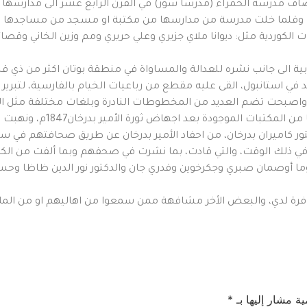
ف مدرسة الحمراء (مدرسا سور) في القرن الرابع عشر الى مدارسها الك
ك). وقلما خلت مدرسة من مدارسها من مكتبة او مسجد من مساجدها 
لكوردية مثل: ديوانا ملاي جزيري وعلي حريري ومم وزين الخاني وقصا
ة الى جانب نشره للعدالة والمساواة في منطقة بوتان اكثر من ذي قبل، و
د في استانبول، القى عليه مقطع من رباعيات الخيام بالفارسية، لتبري
بحت تضم العديد من المخطوطات النادرة وبلغات مختلفة مثل الكوردي
اجهاض ثورة الأمير بدرخان1847م، ونهبت محتوياتهما الثمينة ونقلت الى استانبول.
ور كاميران بدرخان، من احفاد الأمير بدرخان عن طريق صحافتهم في سوريا و
 في ذلك الوقت، والتي قادت، بما نشرت في صحفهم وبما ألفت من الكتب
ها، وما أوصمان صبري وجكرخوين وقدري جان والدكتور نور الدين ظاظا و
توفرة لدي، والبعض الأخر مشافهة ممن سمعوا من اهاليهم او من الملا
ية مشار إليها بـ
*