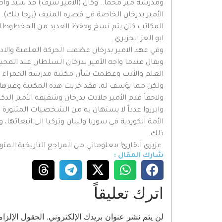
ومدرسة مير محما.. وكان (الأمير شرف) قد شيد واضا
الأمير بدرخان الخاصة في قصره المنيف (برجا بل
المكاتب كان يتم نسخ وحفظ العديد من المخطوطات ا
ابو العز الجزيري..
وفي عهد الامير بدرخان عظمت الحركة العلمية والادبي
ويقال عندما واجه الأمير بدرخان السلطان عبد المجي
العلم والأدب وعظمت شأن مكتبة مدرسة الحمراء واص
ولكن مما يؤسف له، فقد خربت هذه المكتبة وغيرها من المكتبات الموجودة بعد 
ولاحقاً قدم الأمير جلادت بدرخان وشقيقه الأمير الدكت
وابرزوا عدداً لا يستهان به من الشخصيات المتنورة
الأمة الكوردية في سوريا ولبنان وتركيا الى انبعاث
ذلك.
عزيزي القارئ! معلوماتي من المراجع التاريخية الم
شارك المقال :
اترك تعليقاً
لن يتم نشر عنوان بريدك الإلكتروني.
الحقول الإلزام