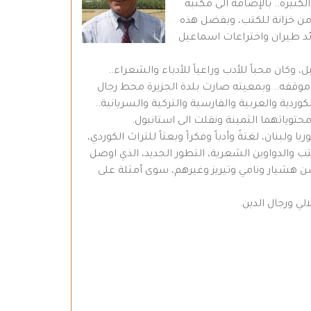
ثيرة.. بالإضافة الى مكتبة
من خزانة للكتب، وبفضل هذه
ئد طيران واختراعات اسماعيل
كان محباً للأدب وراعياً للأدباء والشعراء..
ر موقفه.. وبمعيته صارت بلدة الجزيرة محط رجال
ة والعربية والفارسية والتركية والسريانية..
لبنان، لغتةً وأدباً وفكراً وبعثاً للتراث الكوردي،
 والدواوين الشعرية، التطور الجديد، الذي اوصل
حسن هشيار ونامي وتيريز وغيرهم، سوى أمثلة على
لي ورجال الدين.