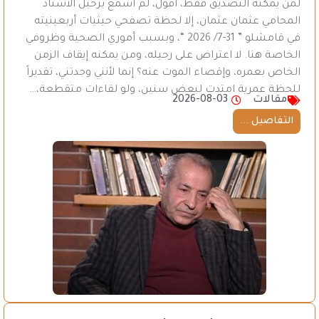
لَمن يمكنه التصديق فقط، أقول، لم أسمع برحيل الأستاذ
المحامي عثمان عثمان، إلا لحظة تصفحي حيثيات أربعينيته
في قامشلو ” 31-7/ 2026 “، وبسبب أموري الصحية وظروفي
الخاصة هنا. لا اعتراض على رحيله، ومن يمكنه إيقاف الزمن
الخاص بعمره، وإقصاء الموت عنه؟ إنما لأنني وجدتني، تقديراً
للحظة عمرية امتدت لبعض سنين، ولو لقاءات متقطعة،…
مقالات
2026-08-03
التفاصيل ...