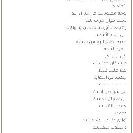
بتمامها
لوحة معنوياتك في النزال الأول
شلت قواي مرات ثلاثا
وهجعت أوردتنا مسترخية واهنة
في وئام الأشقة
وهبط طائر الرخ من عليائه
للمرة الثانية
في نزال آخر
حيث كان حماسك
يفتر قليلا قليلا
ليهمد في النهاية
—————————-
من شواطئ أذنيك
الى خلجان قدميك
همدت القبلات
وجمدت
توارى دفء سواد عينيك
واستوت سفينتك