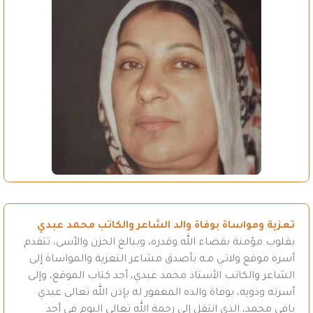
تعزية ومواساة بوفاة والد الشاعر والكاتب محمد عبدي
بقلوب مؤمنة بقضاء الله وقدره، وببالغ الحزن والأسى، تتقدم
أسرة موقع ولاتـي مـه بأصدق مشاعر التعزية والمواساة إلى
الشاعر والكاتب الأستاذ محمد عبدي، أحد كتاب الموقع، وإلى
أسرته وذويه، بوفاة والده المغفور له بإذن الله تعالى عبدي
بافي محمد، الذي انتقل إلى رحمة الله تعالى اليوم في أحد