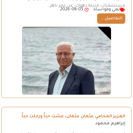
مستشفيات مدينة دهوك، عن عمر ناهز…
نعي ومواساة
2026-08-03
التفاصيل ...
العزيز المحامي عثمان عثمان، عشت حباً ورحلت حباً
إبراهيم محمود