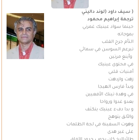
( سيف داود (لوند داليني
ترجمة إبراهيم محمود
حينما سواد عينيك غمرني
بموجاته
التأم جرح القلب
تبرعم السوسن في سمائي
وأينع مرتين
في محتوى عينيك
أمنيات قلبي
زهت وازدهت
وبدأ فارس الهيجا
في وهدة تينك الأفعيين
يعدو غدوا ورواحا
و بدا دفء عينيك يتكثف
والألق يتوهج
وهوت السفينة في لجة الظلمات
على غير هدى
طائرالرخ كان يجوب حدود الآفاق