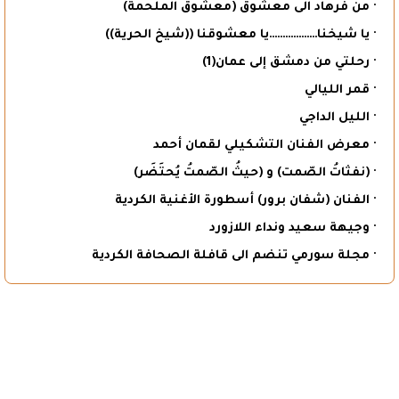
· من فرهاد الى معشوق (معشوق الملحمة)
· يا شيخنا………………يا معشوقنا ((شيخ الحرية))
· رحلتي من دمشق إلى عمان(1)
· قمر الليالي
· الليل الداجي
· معرض الفنان التشكيلي لقمان أحمد
· (نفثاتُ الصّمت) و (حيثُ الصّمتُ يُحتَضَر)
· الفنان (شفان برور) أسطورة الأغنية الكردية
· وجيهة سعيد ونداء اللازورد
· مجلة سورمي تنضم الى قافلة الصحافة الكردية