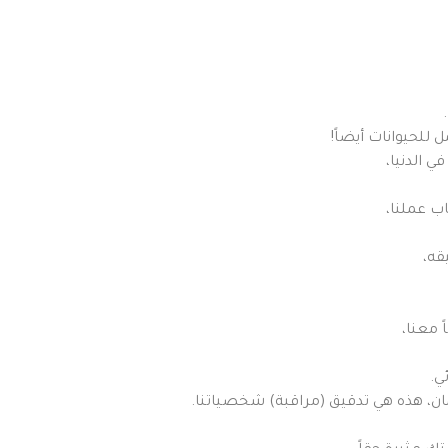
لحيوانات أيضاً!
ي الدنيا،
ب عملنا،
قه،
 معنا،
ي.
إيمان، هذه هي تدقيق (مراقبة) شخصياتنا.