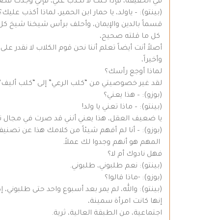
في الحقيقة، فإذا كنت لا تكذب عليّ، فإني وجدت قصت
(بينتو): – ياولد، يا حمار ابن الحمير، لماذا أكذب عليك؟
قسماً بالدين والإيمان، وأحلف برأس شيخنا شيخ كل 
كل ما قلته صحيح،
أصلاً أنت أيضاً تعلم أننا نحن قوم الكلاب لا نقدر على
وأخيراً،
لماذا أوجع رأسك؟
لقد غير خصوصيتي من “كلب الرعي” إلى “كلب أليف” 
(بوزو): – هذا يعني؟
(بينتو): – ماذا تعني يا ولد!
يا ضعيف العقل، هذا يعني أنني قد صرت في مجال 
(بوزو): – أنا لم أفهم شيئاً من كلامك هذا عن تصني
المهم هو أنهم وجدوا لك عملاً.
فهل نادوك أم لا؟
(بينتو): نعم طلبوني، طلبوني.
(بوزو): -ماذا قالوا؟
(بينتو): والله، لم يمر بعد أسبوع واحد حتى طلبوني،
إنها كانت امرأة سمينة،
اجتماعية، من الطبقة العالية، ثرية.