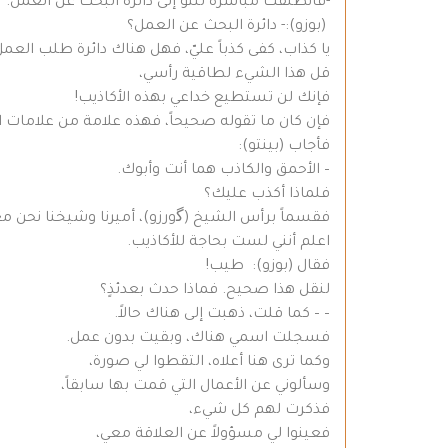
-فانطلقت مباشرةً للتو إلى دائرة البحث عن العمل.
(بوزو):- دائرة البحث عن العمل؟
يا كذاب، كفى كذباً عليّ، فهل هناك دائرة طلب العمل 
قل هذا الشيء لطاقية رأسي،
فإنك لن تستطيع خداعي بهذه الأكاذيب!
فإن كان ما تقوله صحيحاً، فهذه علامة من علامات ا
فأجاب (بينتو):
– الأحمق والكاذب هما أنت وأبوك.
فلماذا أكذب عليك؟
فقسماً برأس الشيخ (ﮔورزو)، أميرنا وشيخنا نحن معش
اعلم أنني لست بحاجة للأكاذيب.
فقال (بوزو): طيب!
لنقل هذا صحيح. فماذا حدث بعدئذٍ؟
– – كما قلت، ذهبت إلى هناك حالاً.
فسجلت اسمي هناك، وبقيت بدون عمل.
وكما ترى هنا أعلاه، التقطوا لي صورة،
وسألوني عن الأعمال التي قمت بها سابقاً،
فذكرت لهم كل شيء،
فعينوا لي مسؤولاً عن العلاقة معي،