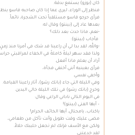
كان (بوزو) يستمع بدقة.
فنظر إلى الوراء، ليرى عما إذا كان صاحبه قاسو ينظر 
فرأى حرجو قاسو مستلقياً تحت الشجرة، نائماً.
بعدها عاد إلى (بينتو) وقال له:
-نعم، ماذا حدث بعد ذلك؟
فأجاب (بينتو):
-والله، لقد بدا لي أن راعينا قد شك في أمرنا منذ زمنٍ
ولذا فقد سهر ليلةً كاملةً في الخفاء لمراقبتي حراس
أراد أن يعلم ماذا أفعل.
فرأى بعينيه أنني أختفي فجأة،
وأخفي نفسي.
وفي الليلة التي جاء (باتك رشو)، أثار راعينا القيامة.
وخرج (باتك رشو) في تلك الليلة خالي اليدين.
في اليوم التالي ناداني الراعي وقال:
– أيها الفتى (بينتو)!
ياكذاب، يامحتال، أيها الخائف الحرام!
مضى عليك وقت طويل وأنت تأكل من طعامي،
ولكن مع الأسف فإنك لم تجعل حليبك حلالاً.
لقد خدعتني.