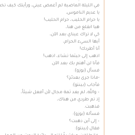
في الليلة الماضية لم أغمض عيني، ورأيتك كيف تخ
يا عديم الناموس،
يا حرام الحليب، حرام الحليب!
هيا انقلع من هنا،
كي لا تراك عيناي بعد الآن،
أيها السيء الحرام،
أنا أطردك!
اذهب إلى حيثما تشاء، اذهب!
فأنا لن أهتم بك بعد الآن.
فسأل (بوزو):
-ماذا جرى بعدئذٍ؟
فأجاب (بينتو):
– والله، لم يعد ثمة مجال لأن أفعل شيئاً،
إذ تم طردي من هناك،
فذهبت.
فسأله (بوزو):
– إلى أين ذهبت؟
فقال (بينتو):