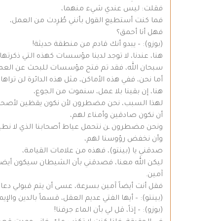
فقلت: ليس عندي شيء منهما،
فما كنت أستطيع القول بأنني طُرِدت من العمل،
فهل أنا أحمق؟
(بوزو): – يبدو أنك قادم من منطقة حديثة!
هنا، عندنا، لا توجد لدينا مؤسسات كهذه التي ذكرتها.
سبحان الله، فقد تم فتح مؤسسات للبحث عن العمل ل
أما نحن، ففي هذه الأماكن، مثل هذه الدائرة لن تراها ف
هنا، إن بقينا بلا عمل، سنموت من الجوع،
لهذا السبب، نحن مضطرون لأن نكون يقظين لأصحا
أن نكون صادقين وأمناء لهم،
ونحن مضطرون ـن نتحمل عياط أصحابنا الذي لا نطي
وأن نخفض رؤوسنا لهم،
صدقني يا (بينتو)، فهذه من علامات القيامة،
ليكن الله معنا، فصدقني بأن الشيطان سيكون أيضاً
آمين.
فقل أنت أيضاً آمين بسرعة، عسى أن يتم قبولي دعائ
(بينتو): – أيها الفتي عديم العقل، قسماً بالدين وال
(بوزو): – إذاً، قل لي بأن الماء جرفنا!