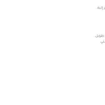
إليه.
 طويل.
تي