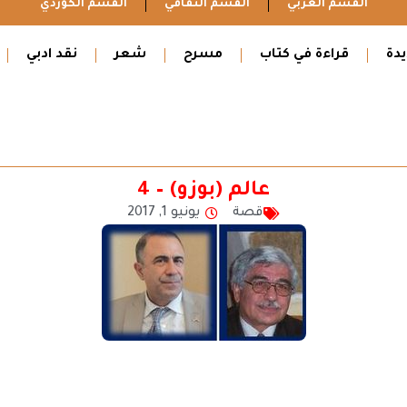
القسم العربي
القسم الثقافي
القسم الكوردي
دة
قراءة في كتاب
مسرح
شعر
نقد ادبي
عالم (بوزو) – 4
قصة
يونيو 1, 2017