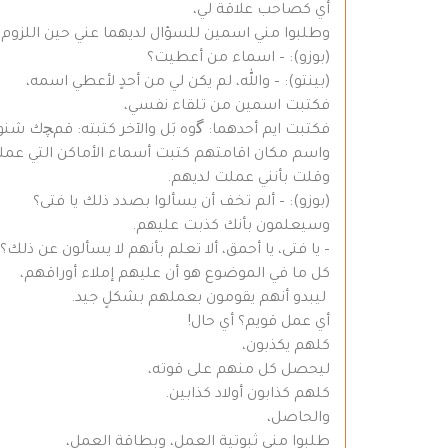
أي كصاحب علاقة لي،
وطلبوا مني اسمين للسؤال لديهما عني حين اللزوم.
(بوزو): – اسماء من أعطيت؟
(بينتو): – والله، لم يكن لي من أحدٍ لأعطي اسمه،
فكتبت اسمين من تلقاء نفسي،
فكتبت ايم أحدهما: ﮔوه بَل والآخر كتبته: قمﭽك شنو
واسم مكان اقامتهم كتبت أسماء الأماكن التي عمل
وقلت بأنني عملت لديهم.
(بوزو): – ألم تخف أن يسألوا بصدد ذلك يا فتى؟
وسيعلمون بأنك كذبت عليهم.
– يا فتى، يا أحمق، ألا تعلم بأنهم لا يسألون عن ذلك؟
كل ما في الموضوع هو أن عليهم إملاء أوراقهم،
ليبدو أنهم يقومون بعملهم بشكلٍ جيد.
أي عمل قويم؟ أي حال!
كلهم يكذبون،
ليحصل كل منهم على قوته،
كلهم كذابون أولاد كذابين.
والحاصل،
طلبوا مني ثبوتية العمل، وبطاقة العمل،