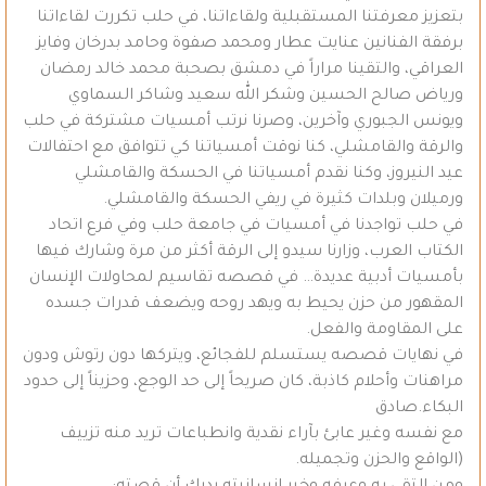
بتعزيز معرفتنا المستقبلية ولقاءاتنا، في حلب تكررت لقاءاتنا
برفقة الفنانين عنايت عطار ومحمد صفوة وحامد بدرخان وفايز
العراقي، والتقينا مراراً في دمشق بصحبة محمد خالد رمضان
ورياض صالح الحسين وشكر الله سعيد وشاكر السماوي
ويونس الجبوري وآخرين، وصرنا نرتب أمسيات مشتركة في حلب
والرقة والقامشلي، كنا نوقت أمسياتنا كي تتوافق مع احتفالات
عيد النيروز، وكنا نقدم أمسياتنا في الحسكة والقامشلي
ورميلان وبلدات كثيرة في ريفي الحسكة والقامشلي.
في حلب تواجدنا في أمسيات في جامعة حلب وفي فرع اتحاد
الكتاب العرب، وزارنا سيدو إلى الرقة أكثر من مرة وشارك فيها
بأمسيات أدبية عديدة… في قصصه تقاسيم لمحاولات الإنسان
المقهور من حزن يحيط به ويهد روحه ويضعف قدرات جسده
على المقاومة والفعل.
في نهايات قصصه يستسلم للفجائع، ويتركها دون رتوش ودون
مراهنات وأحلام كاذبة، كان صريحاً إلى حد الوجع، وحزيناً إلى حدود
البكاء.صادق
مع نفسه وغير عابئ بآراء نقدية وانطباعات تريد منه تزييف
(الواقع والحزن وتجميله.