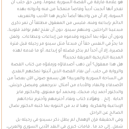
هو علامة فارقة في القصة السورية عموماً، ومن حق حلب أن
تفخر أنها أنجبت أديباً وقاصاً متمكناً من فنه وأدواته بهذه
السوية، إلا أن من واجبها أيضاً تكريم هذا الأديب والتعريف
الدائم بإبداعه وفنه، فليس من المعقول مطلقاً أن تمر ذكرى
مبدعينا الراحلين، ومنهم سيدو، دون أن نفتح لهم نوافذ قلوبنا،
ودون أن ننوّه بما أنجزوه وقدموه من إبداعات وعطاءات. ولعل
ما يحزّ في النفس حقاً أن مبدعاً مثل سيدو مر رحيله قبل فترة
قصيرة، إلا أن أحداً لم يذكر فضله أو إبداعه، أو ما قدمه لهذه
المدينة التاريخية العريقة تحديداً!!
هل هذا معقول؟ أين ذهب أصدقاؤه وزملاؤه من كتاب القصة
والرواية في حلب، أين نقاد القصة الذين أثبتوا تمكنهم النقدي
في الساحة السورية والعربية؟ هل يسمع صوتي الآن بعضاً من
الأصدقاء والنقاد والأدباء من أمثال: نذيرجعفر، وفيصل خرتش،
والدكتور أحمد زياد محبك، ومحمد أبو معتوق، والدكتور فايز
الداية ..إلخ .. وهؤلاء كتاب ونقاد أحترمهم وأحترم نتاجاتهم
الإبداعية والفكرية. وهنا لا بد من التنويه بما كتبه الدكتور نضال
الصالح عن الراحل.
وفي الحقيقة فإن الإهمال لم يطل ذكر ىسيدو في رحيله بل
شمل ـ إلى حد ما ـ قامات كبرى في النقد الأدبي السوري والعربي،