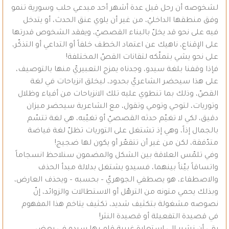
لشخوصه أن رحل قبل عدة أشهر أحد مبدعي حلب وسورية تنمو
وفق منطقها الداخليّ، من غير أن يلوي عنق الحدث، أو يتدخل
فيه على نحو قد يخلّ بالبناء القصصيّ، ويفقد الشخوص قدرتها
على الإقناع، ناهيك عن اعتماد الخطف خلفاً أو التداعي أو التذكّر،
على نحو يشي بتملّكه لتقانات القصّ المختلفة!
فإذا وقفنا بلغة سيدو، وجدناه يمزج التعبيريّ منها بالتوصيف،
على هذا سيحضر الشاعريّ بحدود، ليخلق انزياحات في لغة
القصّ، وذلك بما تنطوي عليه تلك الانزياحات من أفياء وظلال
وتوريات، لتوحي وتومي وتقول، مع الشاعرية سيحضر ميزان
دقيق، لكي لا تغيّم حدثه القصصيّ أو تغيّبه، هي لغة تتسّم
بالجمال إذاً، وهي إذ تشتغل على التوريات تظلّ لغة فياضة
متدّفقة، لكن من غير أن تتقعّر أو يكون لها ضجيج!
وفي تلمّس العلاقة بين الشكل والمضمون سنلاحظ انسجاماً
واتساقاً بيّناً بينهما، فسيدو يشتغل بدلالة مبدأ الحذف
والاصطفاء، هو يصطفي الجوهريّ – بحسبه – ويحذف العارض،
وبذلك يحمي متونه من الترهّل أو الاستطالات والزوائد، إنّ
نصوصه مشغولة بتكثيف شديد، تكثيف يتاخم هذا المفهوم
في قصيدة التفعيلة أو قصيدة النثر!