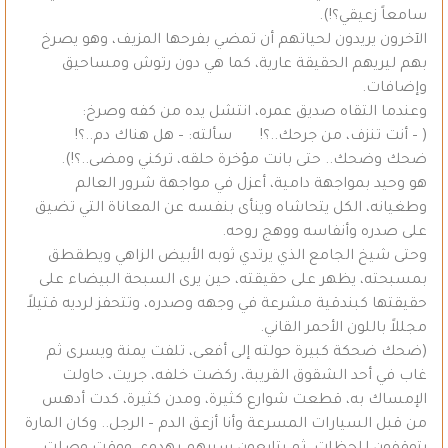
سامعاً زعيقي؟!).
الآخرون يريدون لحياتهم أن تمضي بفرحها المزيف، وهو يصرخ
بهم ليريهم الحقيقة عارية، كما هي دون رتوش ومساحيق
وإضافات.
وعندما التقاه صديق عمره، انتشل يده من كفه وصرخ:
( – أنت تنزف، من جرحك..؟! سألته: – هل هناك دم..؟!
ضحك وضحك.. حتى بانت مؤخرة حلقه، تركني ومضى..؟‍!).
هو وحيد بمواجهة دامية، أعزل في مواجهة شرور العالم
وطغيانه، الكل يتحاشاه وينأى بنفسه عن المعاناة التي تضيق
على صدره وأنفاسه ووهج روحه.
وحتى شيخ الجامع الذي يرتدي ثوبه الأبيض الزاهي ويطقطق
بمسبحته، يظهر على حقيقته، حين يرى السبحة البيضاء على
حقيقتها كبندقية مشرعة في وجهه وصدره، وتتحفز لرديه قتيلاً
مجللاً باللون الأحمر القاني.
(ضحك ضحكة كبيرة حولته إلى أفعى، تلفت يمنة ويسرى ثم
غاب في أحد الشقوق القريبة، ركضت خلفه، جريت، حاولت
الإمساك به، قطعت شوارع كثيرة، ومدن كثيرة، كدت أدهس
من قبل السيارات المسرعة وأنا أزعق الدم – الرجل.. وكان المارة