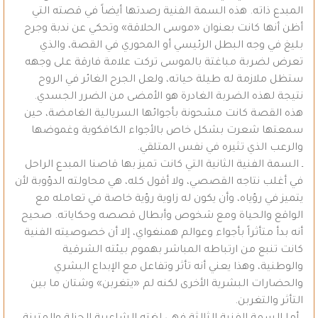
المبدع ذاته. هذه السمة الفنية رصدتها أيضاً في قصته التي
أظن أنها كانت بعنوان «موسى الحلاقة» وتحكي عن ندبة وجرح
بليغ في وجه البطل الرئيسي أو المحوري في القصة، والذي
تعرض لضربة مباغتة بالموسى تركت علامة فارقة على وجهه
ستظل ملازمة له طيلة حياته، ولعل الجرح الغائر في الروح
نتيجة لهذه الضربة الغادرة هو الأمضى من الضرر الجسدي.
هذه القصة كانت مشحونة بأجوائها السريالية الغامضة، حين
سمعتها شعرت بشكل خاص بالأجواء الكافكوية وغموضها
والرعب الذي تثيره في نفس المتلقي.
ـ السمة الفنية الثانية التي كانت تميز بها قاصنا المبدع الراحل
في أغلب نتاجه القصصي، ولا أقول كله، هي محاولته الدؤوبة لأن
يتميز في رؤياه، وأن يكون له زاوية رؤية خاصة في تعامله مع
الواقع والحياة ومع شخوص وأبطال قصصه وحكاياته. صحيح
أنه بدأ متأثراً بأجواء وعوالم همنغواي، إلا أن خصوصيته الفنية
كانت تنبع من ارتباطه المباشر بهموم بيئته الشرقية
والوطنية، وهذا يعني أنه تأثر وتفاعل مع الإبداع البشري
والحضارات البشرية الأخرى لكنه لم «يتغربن» وشتان ما بين
التأثر والتغربن.