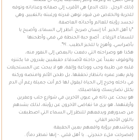
ومن التقى به وعرفه وخبر إنسانيته يدرك أن قصته:
(ذلك الرجل.. ذلك الدم) هي الأقرب إلى صفاته وعذاباته وتوقه
للحرية والخلاص من قيود توهن قدرته ورغبته بالتغيير، وهي
تجسد رؤيته للعالم وأحداثه العاصفة.
“يا أهل الخير..أنا إنسان صريح..أنظر إلى السماء، وأصيح يا
للسماء الزرقاء.. أضع حبة الحنطة في فمي وأطحنها
بأضراسي، وأهزج يا للخبز الطيب..؟!”.
هكذا هو وصراحته التي دفعت بالبعض إلى النفور منه،
والوقوف بعيداً عن حاجته لأصدقاء حقيقيين يقدرون ما يكتنزه
قلبه من طيبة وحب ووداعة وإلفة، هو لا يبحث عن المستحيلات
ولم يهدر عمره بانتظار تحققها، بل طحن الألم وامتصه وركنه
في داخله وخرج إلى الحياة ليقول لها كم أنت جميلة رغم أن الدم
يكلل تضاريسك وتفاصيلك.
هو يبحث عن ذاته في عيون الآخرين في شوارع حلب وعفرين
وأزقتهما، هو يرى ما تغاضى الآخرون عن رؤيته، لذلك يشدهم
من صدورهم ويدفعهم للنظر إلى السماء التي اصطبغت
باللون الأحمر القاني.
ويناشدهم برؤية واقعهم بعين الحقيقة:
(فصرخت ملء حنجرتي.. يا أهل قلبي..- إنها تمطر دماً)..