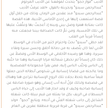
الأديب “فواز حجو” يتحدث لموقعنا عن الأديب المرحوم
“عبدالرحمن سيدو” وتجربته بالقول: «لقد عرفتُ الأديب
“عبدالرحمن سيدو” منذ عقدين من الزمان، وذلك من خلال أول
قصة استمعت إليها في إحدى الأماسي الأدبية، هذه القصة
كانت بمثابة همزة وصل بيني وبينه إذ أعجبتُ بها وعلَّقتُ عليها
في تلك الأمسية، ومن ثمَّ كانت الصداقة بيننا فجعلت منه
إنساناً قريباً من القلب.
لقد حظي “سيدو” بحبّ واحترام كثير من الأدباء في الوسط
الأدبي لما كان يتَّصف به من دماثة أخلاق وحسن سيرة ونقاء
سريرة، وهذا هو رصيده الأخلاقي في الوسط الأدبي وفضلاً عن
ذلك كان إنساناً لم تخطئ شمائله مزايا الإنسانية وهذا ما حبَّبه
إلى الناس وحبَّب الناس إليه، فمن يقرأ مجموعاته القصصية
وما عالجته من قضايا إنسانية في شخوص أبطاله الذين حملوا
قيماً سامية يلحظ بجلاء تلك الروح الإنسانية تتراءى هنا وهناك
في قصصه ولذلك فإنّ أدبه أدب إنساني وهو صورة صادقة عن
إنسانية صاحبه وكيف لا وقد انحاز هذا الأديب إلى حياة الناس
البسطاء في الريف بكل ما يمثله من قيم نبيلة كانت شغله
الشاغل إلى جانب شغله الفنّي في أدبه».‏ ويتابع “حجو”: «ولد
“عبدالرحمن سيدو” في قرية فريرية منطقة عفرين في العام