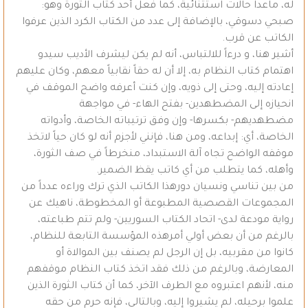
له، ماعدا حالات استثنائية، كما فعل أحد كتاب الثورة وهو:
صبحي دسوقي، بالإضافة إلى عدد من الكتاب الكرد الذين عرفوا
الكاتب عن قرب.
أشير هنا، و درءاً للالتباس، أنه لم يكن ليشرف الأديب سيدو
اهتمام كتاب النظام به، إلا أن له حقاً نقابياً معهم، وكان عليهم
إعادته إليه، وحتى إلى ذويه، وإن كنت أعرفه واضح الموقف في
انحيازه إلى المضطهدين- بفتح الهاء- في مواجهة
مضطهديهم- بكسرها- وإن وفق ترتيباته الخاصة، وأدواته
الخاصة، أي: إبداعه، ومن هنا، فإنني لأجزم أنه لو كان حياً لاتخذ
موقفه الواضح تجاه آلة الاستبداد، منخرطاً في صف الثورة،
وأهله، كما يتطلب من أي كاتب يقظ الضمير.
من بين تناسي ونسيان دورهذا الكاتب الذي ترك وراءه عدداً من
المجموعات القصصية المطبوعة أو المخطوطة، ناهيك عن
رواية مودعة لدى- اتحاد الكتاب السوريين- ولم تتم طباعته،
بالرغم من أن بعض أولي أمرهذه المؤسسة التابعة للنظام،
كانوا من مقربيه، بل إن الرجل لم يصنف بين الموالاة أو
المعارضة، وبالرغم من ذلك فقد اتخذ كتاب النظام موقفهم
منه، لأنهم اعتبروه مع الطرف الآخر، كما أن كتاب الثورة الذين
علموا برحيله، لم يشيروا إليه، وبالتالي، فإنه حرم من حقه