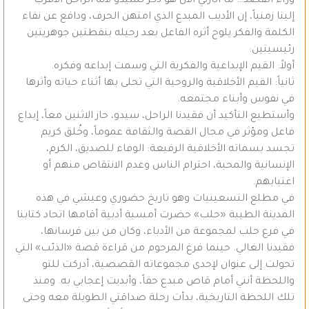
وراء القصد!!. ما أثارني الآن هو ذكر ىسيدو لأنه الراحل الأقرب
إلينا زمنياً، إن الأديب المبدع الذي امتهن الحرف، ودافع عن نقاء
الكلمة والفكر يلوح أثره الفاعل بعد رحيله بنقطتين جوهريتين
رئيسيتين:
أولاً: القيم الإبداعية والفكرية التي وسمت إبداعه وفكره.
ثانياً: القيم الأخلاقية والروحية التي تحلى بها أثناء حياته وأثرها
في نفوس وأبناء مجتمعه.
وأستطيع التأكيد أن فقيدنا الراحل، سيدو، حاز الاثنين معاً، إبداع
فاعل ومؤثر في مجال القصة والثقافة عموماً، وخُلق كريم
تجسد بسماته الأخلاقية الرفيعة: الوفاء للصديق، الكرم،
الإنسانية والمحبة، احترام الناس وعدم الانتقاص منهم أو
اغتيابهم.
في مطلع التسعينيات وهو تاريخ حضوري وعيشي في هذه
المدينة الطيبة «حلب» حضرت أمسية أدبية أقامها اتحاد كتابنا
في فرع حلب لمجموعة من الأدباء، وكان من بين فرسانها،
فقيدنا الغالي. حينما فرغ المرحوم من قراءة قصة «الذئب» التي
تحولت إلى عنوان لإحدى مجموعاته القصصية، أدركت للتو
واللحظة أنني أمام قاص مبدع حقاً، وأبديت إعجابي به. ومنذ
تلك اللحظة التاريخية، بدأت رحلة صداقتي الطويلة معه وحتى