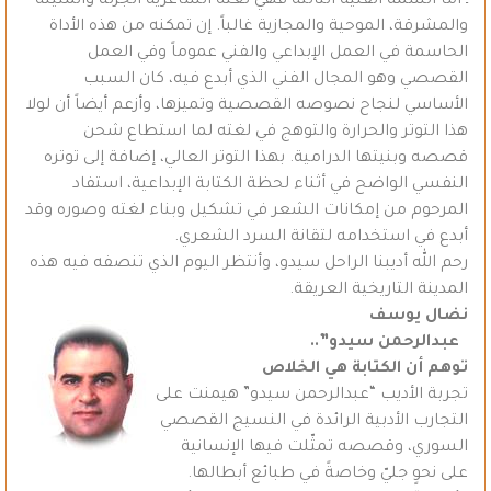
ـ أما السمة الفنية الثالثة فهي لغته الشاعرية الجزلة والمتينة
والمشرقة، الموحية والمجازية غالباً. إن تمكنه من هذه الأداة
الحاسمة في العمل الإبداعي والفني عموماً وفي العمل
القصصي وهو المجال الفني الذي أبدع فيه، كان السبب
الأساسي لنجاح نصوصه القصصية وتميزها، وأزعم أيضاً أن لولا
هذا التوتر والحرارة والتوهج في لغته لما استطاع شحن
قصصه وبنيتها الدرامية. بهذا التوتر العالي، إضافة إلى توتره
النفسي الواضح في أثناء لحظة الكتابة الإبداعية، استفاد
المرحوم من إمكانات الشعر في تشكيل وبناء لغته وصوره وقد
أبدع في استخدامه لتقانة السرد الشعري.
رحم الله أديبنا الراحل سيدو، وأنتظر اليوم الذي تنصفه فيه هذه
المدينة التاريخية العريقة.‏
نضال يوسف
عبدالرحمن سيدو”..
توهم أن الكتابة هي الخلاص
تجربة الأديب “عبدالرحمن سيدو” هيمنت على
التجارب الأدبية الرائدة في النسيج القصصي
السوري، وقصصه تمثّلت فيها الإنسانية
على نحوٍ جليّ وخاصةً في طبائع أبطالها.