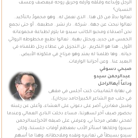
الرجل وإبداعه وقلقه وأرقه وحريق روحه فيعصف وعسف
النسيان؟
تعالوا بدلاً من كل هذا.. الذي نعمل له.. وهو محمودٌ بالتأكيد..
تعالوا نبحث عن جهة.. شركة.. دار نشر.. مطبعة.. أو حتى نجمع
نحن أصدقاء ومحبو الكاتب سيدو ما يلزم لطباعة مجموعاته
الخمس من جديد، وبحلل بهية.. تعالوا نطبع مخطوطه الروائي
الأول.. هذا هو التكريم.. بل التجزيل في عطاء رجل ظلمناه في
حياته.. وها ظلمنا له يمتد وهو مرتاح في ملكوته الأبيض..
البعيد عنا.. وعن أحزاننا الوارفات.
صبحي دسوقي
عبدالرحمن سيدو
وداعاً أيهاالراحل
في نهاية الثمانينات كنت أجلس في مقهى
في حلب مع الشاعر الكبير(حامد بدرخان)،
وقبيل مغادرتي أصر على دعوتي على العشاء، وأعلن عن رغبته
بحضور ضيف آخر لسهرتنا، مساء دخلت النادي العمالي وعندما
لمحني نهض مرحباً بي، وعرفني على ضيفه الآخر(عبدالرحمن
سيدو) وخلالها استأثر الأدب بمعظم أوقات جلستنا، وكان
سيدو بسيطاً في تعابيره ونقده وملاحظاته، وهذا ما أسهم