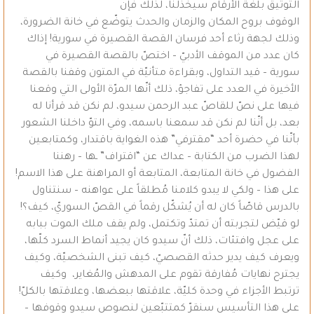
التوثيق بلغة الأرقام سيخذلنا، لذلك فإنّ
الوقوف بروح المكان والزمان والحدث يتوضّع في خانة الضرورة،
وذلك لجهة رثاء أحد فرسان القصة القصيرة في سورية! إذاك
كان عدد من الموقف الأدبيّ – اختصّ بالقصة القصيرة في
سورية – قيد التداول، وبقراءة متأنيّة في المتون وقفنا بالقصة
الأخيرة في العدد على تفاجؤ، ذلك أنّها المرّة الأولى التي وقعنا
فيها على نصّ للقاصّ عبد الرحمن سيدو، لم نكن قد قرأنا له
بعد، بل أنّنا لم نكن قد سمعنا باسمه، وفي التوّ داخلنا الشعور
بأنّنا في حضرة أحد “مقترفي” هذه الغواية باقتدار، وكمتابعين
لهذا الضرب من الكتابة – عداك عن “اقتراف” ـها – رهننا
الفضول في خانة المتابعة، المتابعة أو المراهنة على هذا الاسم!
على هذا – ولكي لا يبدو كلامنا مُطلقاً على عواهنه – سنتناول
بالدرس قاصّاً كان له أن يُشكّل رقماً في القصّ السوريّ، كيف؟!
لو قيّض لتجربته أن تمتدّ وتكتمل، ولم يقف ملك الموت ببابه
على عجل وافتئات، ذلك أنّ سيدو كان يجيد أنماط السرد كلّها،
ويعرف كيف يدير حدثه القصصيّ، كيف تبنى الشخصيّة، وكيف
يجترح نهايات مُفارقة تقوم على المدهش والمُغاير، وكيف
ترتبط الأجزاء في وحدة كليّة، علاقتها ببعضها، وعلاقتها بالكلّ!
على هذا التأسيس سنقرّ كمتتبّعين لنصوص سيدو وقوفها –