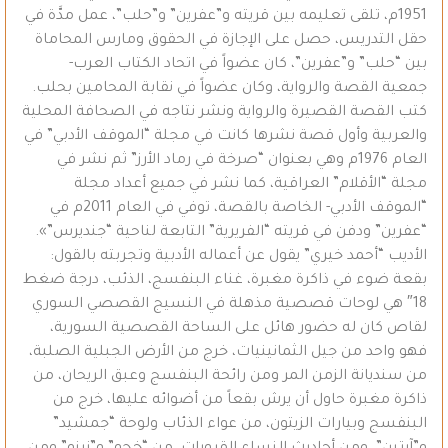
1951م، ‏تلقى تعليمه بين قريته و”عفرين” و”حلب”، عمل مدَّة في
حقل التدريس، حصل على الإجازة في الحقوق ومارس المحاماة
بين “حلب” و”عفرين”، كان عضواً في اتحاد الكتاب العرب-
جمعية القصة والرواية، وكان عضواً في نقابة المحامين بحلب.
‏كتب القصة القصيرة والرواية ونشر نتاجه في الصحافة المحلية
والعربية‏ وأول قصة نشرها كانت في مجلة “الموقف الأدبي” في
العام 1976م وهي بعنوان “صرخة ‏في رماد الأرز” ثم نشر في
مجلة “الأقلام” العراقية، كما نشر في جميع أعداد مجلة
“الموقف الأدبي- الخاصة بالقصة، توفي في العام 2011م في
“عفرين” ودفن في قريته “الفريرية” التابعة لناحية “جنديرس”».‏
الأديب “أحمد خيري” يقول عن أعماله الأدبية وتجربته بالقول:
بقعة ضوء في ذاكرة مغبرة، غناء البنفسج، الذئب، درجة ضغط
18″ هي لوحات قصصية مذهلة في النسيج القصصي السوري
لقاص كان له حضور هائل على الساحة القصصية السورية،
فهو واحد من جيل الثمانينيات، خرج من الأرض الجبلية الصلبة،
من سنديانة الزمن المر ومن رائحة البنفسج وعبق الريحان، من
ذاكرة مغبرة حاول أن يرش بقعاً من أضوائه عليها، خرج من
البنفسج وبيارات الزيتون، من عواء الذئاب ولوحة “جمشيد”