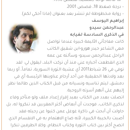
– ما قالته لوحة جمشيد، قصص 1998.
– درجة ضغط 18، قصص 2001.
– رواية مخطوطة لم تنشر بعد بعنوان (ماذا أحكي لكم).
إبراهيم اليوسف
عبدالرحمن سيدو
في الذكرى السادسة لغيابه
كانت مفاجأتي الأليمة كبيرة عندما تواصل
معي الشاعر حيدر هورو-ابن شقيق الكاتب
الراحل عبدالرحمن سيدو- وسألته عن عمه
الذي انقطعت أخباره عني منذ أن تركت البلد، ليقول لي: لقد
توفي في 26 شباط2011 أي عشية الثورة السورية، تماماً، أو ربما
بعد ولادتها الحقيقية من أحد أرحام عناوينها الرئيسة أي في
دمشق، ليتم تناسيه ونسيانه من قبل الكتاب الذين طالما نظر
إليهم على أنهم أسرته الروحية.
اتصلت بعدد من الكتاب بعيد إقرار إعداد ملف ولو متأخر وفاء
لذكرى الكاتب، فوجدت أن أبعاض أكثر المقربين قد تنكروا له، بل
حاولت أن أبحث في ذاكرة غوغل عمن كتبوا عن رحيله فقد
أصبت بالخيبة الكبيرة، لأنه ضاع الاهتمام به في الانقسام الذي
اتضح أكثر بين كتاب الثورة وكتاب النظام، وكلا الطرفين تنكرا