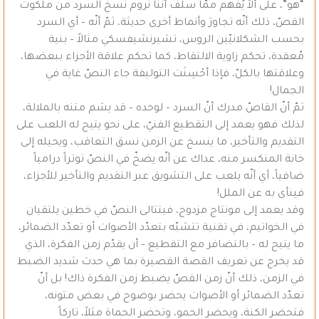
“هو”، على ألاّ يُفهم ممّا سلف أنّنا نروم نسخ السرد من ملكوت
القصّ، ذلك أنّه تجاورَ وأنماط أخرى حديثة، ثمّ أنّه – أي السرد
بحسب الشكلانيّين الروس، تشيرنشيفسكي مثالاً – بنية
مُعقدة، تحكم زاوية الالتقاط، كما تحكم علاقة الأجزاء ببعضها،
وعلاقتها بالكلّ، فإذا أحْسِنَت التوليفة جاء النصّ غاية في
الجمال!
ثمّ أنّ القاصّ مدرك أنّ السرد – لوحده – قد يشم متنه بالملالة،
لذلك فهو يعمد إلى التقطيع الفنيّ، على نحو يتيح له اللعب على
التقديم والتأخير، ما ينسخ عن الزمن نسق التعاقب، ويحيله إلى
خانة المنكسر منه، عداك عن أنّه يضخّ في النصّ توتراً درامياً
ضافياً، أي أنّه يلعب على التشويق عبر التقديم والتأخير للأجزاء،
فينأى به عن الملل!
وقد يعمد إلى مونتاج مزدوج، فيتتالى النصّ في خطين يلتقيان
في الخواتيم، في تقنية تتشبّه بتعدّد الأصوات أو تعدّد الضمائر،
ما يتيح له – بالتضافر مع التقطيع – أن يقدّم زمن الفكرة، الذي
قد يخرج عن تعريف القصة القصيرة بما هي حدث شديد الضبط
في الزمن، ذلك أنّ زمن القصّ يضبط زمن الفكرة ذاك! بل أنّ
تعدّد الضمائر أو الأصوات يحضر بوضوح في بعض متونه،
فتحضر الكنة، ويحضر الحمو، وتحضر الحماة مثلاً، تاركاً