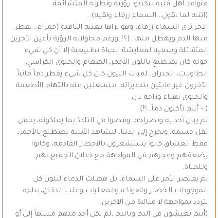
فتوافد أهل قلبه ليكذبوا رؤيته ونظرته المتشائمة:
(انتبه لما تقول.. السماء زرقاء ونقية)..
الآخر يرى السماء زرقاء، وهو يراها بعينه الثاقبة (حمراء.. يقطر
منها الدم ويهطل منها..)؟!. ورغم محاولاته الرؤية بأعين الآخرين
المتفائلة وسعيه لمعايشة الحياة بطبيعية إلا أن كل شيء
حوله كان يصطبغ باللون الأحمر، الطعام والحلوى الكراسي،
الطاولات، الجدران، لمبات النيون كان كل شيء يقطر دماً قانياً.
الآخرون غير عابئين بتحذيراته، منشغلين عنه بالتهام الأطعمة
والحلوى بهناء وراحة بال.
( – أنتم تأكلون دماً..؟!).
لم يبال أحد به وبصراخه، ومضوا في التلذذ بما يملكونه، يحمل
ثقل جسمه، ويخرج إلى الدنيا، ليشاهد الأبنية تصطبغ بالأحمر،
فقط العشاق كانوا يستشعرون بالأخطار القادمة، وكانوا
بضعفهم وعجزهم في المواجهة مع خذلان الجميع لهم
وللحياة.
لم يقتصر الأمر على السماء، بل هطلت الدماء لتلون كل
الموجودات الخضار والفواكه والمعلبات وعلب الدخان، نداءه
يتردد بمواجهة لا مبالاة من الآخرين:
(أنتم تعيشون في الدم وبالدم ،لم يكن أحد منهم منتبهاً إلي أو