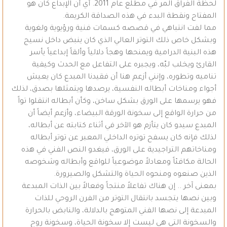
لحظة الفراق المر في مطلع عام 2011. أي أن الإبداع كان هو
المفتاح ونقطة البدء في هذه الصداقة الكريمة.
مما لفت انتباهي في قصصه كسمات فنية ورؤيوية ولغوية
وبشكل خاص ذلك التوتر العالي الذي كان ينبض داخل نسيج
هذه البنية الدرامية ويمنحها وهجاً دلالياً وألقاً إبداعياً يأسر
القارئ ويخلب لبّه، ويجبره على التفاعل مع الحدث وكيفية
تناميه وتطوره، وإنني أزعم هنا أن فقيدنا المبدع كان يعيش
أجواء ومناخات أبطاله النفسية، يرصدها ويتمثلها بصدق، لذلك
فهو يرسمها على الورق بشكل ساخن، وكأن أبطاله انتقلوا تواً
من حرارة الواقع إلى سخونة الورقة البيضاء، وأزعم أيضاً أن
المبدع سيدو كان يتأزم هو الآخر في أثناء كتابته عن أبطاله،
لذلك فإنه كان يسفح توتره الداخلي المعبر عن توتر أبطاله
ومناخاتهم التراجيدية على الورق، فيغدو النص الفني في هذه
الحالة مكافئاً ومعادلاً موضوعياً للواقع وأبطاله وشخوصه
الذين صنعوه ومنحوه الحياة والتشكل والصيرورة.
بمعنى آخر .. إن هناك تفاعلاً منتجاً وفعالاً بين الذات المبدعة
وبين نصها يتجسد بانتقال التوتر من الفرن الروحي للذات
المبدعة إلى نصها الفني المتوهج بالدلالة، والنابض بالحرارة
والسخونة التي هي ليست إلا سخونة الحياة، وسخونة روح