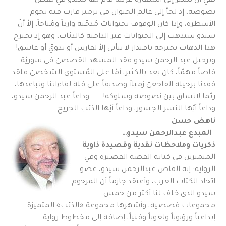
بقي أن نشير إلى استعارة غريبة قام بها سيدو في بعض
نصوصه، إذ لجأ إلى عالم الحيوان في ترميز قارب فيه تخوم
الأسطرة، وإذا كان الوقوف بحيوانات مُدجّنة وارداً ومُتاحاً، إلاّ أنّ
سيدو سيذهب إلى الحيوانات غير الداجنة كالذئاب، وهو إذ يجترح
هذا الذهاب يجترحه باقتدار لا يتأتى إلاّ لفارس أو بدويّ أو عاشق!
وبرحيل عبد الرحمن سيدو فقد المشهد القصصيّ في سوريّة
قاصاً مهمّاً، كان يعد بالكثير، أمّا على المُستوى الشخصيّ فلقد
فقدنا برحيله الفاجعيّ زميلاً وصديقاً على قلة لقاءاتنا وتباعدها،
ربّما لاتساق بين نصوصه وسلوكه!……. وداعاً عبد الرحمن سيدو،
وداعاً أيّها النسر الجسور، وداعاً أيّها الذئب الجريح..
ناهض حسن
المبدع عبدالرحمن سيدو…
ذكريات وملاحظات نقدية وقصيدة ذاوية
المتميزين في كتابة القصة القصيرة وفي
الرواية: إنه القاص عبدالرحمن سيدو، عضو
اتحاد الكتاب العرب، وأعتقد جازماً أن المرحوم
سيدو الذي خلف لنا أكثر من خمس
مجموعات قصصية، وأشهرها مجموعة «الذئب» المتميزة
إبداعياً ورؤيوياً ولغوياً وفنياً، إضافة إلى مخطوط رواية.