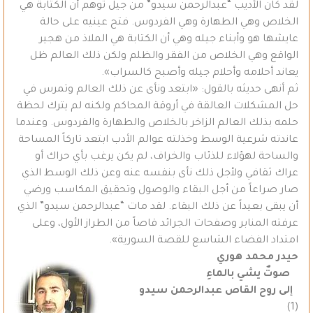
لقد كان الأديب “عبدالرحمن سيدو” من جيل توهم أن الكتابة هي
الخلاص وهي الطهارة وهي الفردوس. فتح عينيه على حالة
عايشها هو وأبناء جيله وهي أن الكتابة هي الملاذ من هجير
الواقع وهي الخلاص من الفقر والظلم ولكن ذلك العالم ظل
يعاند أحلامه وأحلام جيله وأصبح كالسراب».
ثم أنهى حديثه بالقول: «ابتعد ونأى عن ذلك العالم وتمرس في
حل المشكلات العالقة في أروقة المحاكم ولكنه لم يترك لحظة
حلمه بذلك العالم الزاخر بالخلاص والطهارة والفردوس. وعندما
عاندته شرعية الوسط وخذلته عوالم الأدب ابتعد تاركاً المساحة
والساحة لهؤلاء للذئاب والخراف، لم يكن يرغب بأي حراك أو
عراك ثقافي ولأجل ذلك نأى بنفسه عنه وعن ذلك الوسط الذي
صار صراعاً من أجل البقاء والوصول وتحقيق المكاسب ورضي
أن يبقى بعيداً عن ذلك البقاء. لقد مات “عبدالرحمن سيدو” الذي
عرفته المنابر وصفحات الجرائد قاصاً من الطراز الأول، وعلى
امتداد الفضاء الشاسع للقصة السورية».
حيدر محمد هوري
صوتٌ يشي بالماءِ
إلى روح القاص عبدالرحمن سيدو
(1)