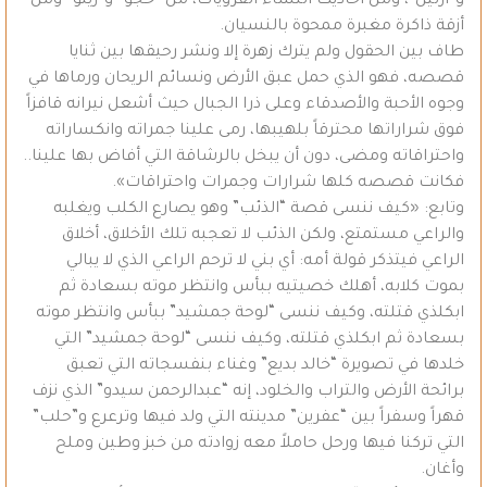
و”آرتين”، ومن أحاديث النساء القرويات، من “خجو” و”زينو” ومن
أزقة ذاكرة مغبرة ممحوة بالنسيان.
طاف بين الحقول ولم يترك زهرة إلا ونشر رحيقها بين ثنايا
قصصه، فهو الذي حمل عبق الأرض ونسائم الريحان ورماها في
وجوه الأحبة والأصدقاء وعلى ذرا الجبال حيث أشعل نيرانه قافزاً
فوق شراراتها محترقاً بلهيبها، رمى علينا جمراته وانكساراته
واحتراقاته ومضى، دون أن يبخل بالرشاقة التي أفاض بها علينا..
فكانت قصصه كلها شرارات وجمرات واحتراقات».
وتابع: «كيف ننسى قصة “الذئب” وهو يصارع الكلب ويغلبه
والراعي مستمتع، ولكن الذئب لا تعجبه تلك الأخلاق، أخلاق
الراعي فيتذكر قولة أمه: أي بني لا ترحم الراعي الذي لا يبالي
بموت كلابه، أهلك خصيتيه ببأس وانتظر موته بسعادة ثم
ابكلذي قتلته، وكيف ننسى “لوحة جمشيد” ببأس وانتظر موته
بسعادة ثم ابكلذي قتلته، وكيف ننسى “لوحة جمشيد” التي
خلدها في تصويرة “خالد بديع” وغناء بنفسجاته التي تعبق
برائحة الأرض والتراب والخلود، إنه “عبدالرحمن سيدو” الذي نزف
قهراً وسفراً بين “عفرين” مدينته التي ولد فيها وترعرع و”حلب”
التي تركنا فيها ورحل حاملاً معه زوادته من خبز وطين وملح
وأغان.