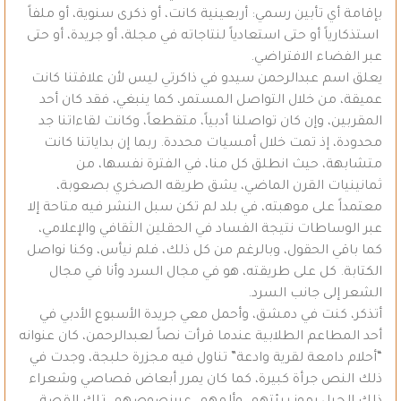
بإقامة أي تأبين رسمي: أربعينية كانت، أو ذكرى سنوية، أو ملفاً
استذكارياً أو حتى استعادياً لنتاجاته في مجلة، أو جريدة، أو حتى
عبر الفضاء الافتراضي.
يعلق اسم عبدالرحمن سيدو في ذاكرتي ليس لأن علاقتنا كانت
عميقة، من خلال التواصل المستمر، كما ينبغي، فقد كان أحد
المقربين، وإن كان تواصلنا أدبياً، متقطعاً، وكانت لقاءاتنا جد
محدودة، إذ تمت خلال أمسيات محددة. ربما إن بداياتنا كانت
متشابهة، حيث انطلق كل منا، في الفترة نفسها، من
ثمانينيات القرن الماضي، يشق طريقه الصخري بصعوبة،
معتمداً على موهبته، في بلد لم تكن سبل النشر فيه متاحة إلا
عبر الوساطات نتيجة الفساد في الحقلين الثقافي والإعلامي،
كما باقي الحقول، وبالرغم من كل ذلك، فلم نيأس، وكنا نواصل
الكتابة. كل على طريقته، هو في مجال السرد وأنا في مجال
الشعر إلى جانب السرد.
أتذكر، كنت في دمشق، وأحمل معي جريدة الأسبوع الأدبي في
أحد المطاعم الطلابية عندما قرأت نصاً لعبدالرحمن، كان عنوانه
“أحلام دامعة لقرية وادعة” تناول فيه مجزرة حلبجة، وجدت في
ذلك النص جرأة كبيرة، كما كان يمرر أبعاض قصاصي وشعراء