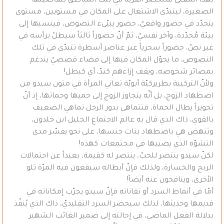
بهذا المعنى ستحضر القرية في تلك المناطق بتفاصيلها
الصغيرة، ليتبدّى الاشتغال على المكان في مستويين، مستوى
يتحدّد في حضور واقعيّ، حضور يبيّىء النصوص، فينسبها إلى
بيئة مُحدّدة، وآخر نفسيّ، ثمّ أنّ حضوراً ثالثاً سيطلّ برأسه في
غير نصّ، حضوراً سحرياً عبر عناصر أسطرة تتبدّى في تلك
النصوص، ما يحوّل المكان فيها إلى فضاء قصصيّ يندغم
بمصائر شخوصه، ويقف إزاءهم كندّ، أي كبطل!
ولأنّ التركيبة بطريركيّة أبويّة تعاني المرأة في متون سيدو من
اضطهاد الزوج، بل أنّه يتجاوز الزوج إلى حميها وحماتها، إذ أنّ
تحويراً يطال الحماة، فتتماهى بدور الرجل تماهي الضعيف
بالقوي، ذاك الذي قال به عالم الاجتماع الجليل ابن خلدون،
وتنهض هي باضطهاد بنات جنسها، على نحو يفسّر مدى
التشوّه الذي يصيبها في مجتمعات كهذه!
لكنّ سيدو ينتصر للحبّ، ينتصر له كقيمة، بعيداً عن احتمالات
الربح والخسارة، ولذلك فإنّ أبطاله سيقعون فيه المرّة تلو
الأخرى، وينافحون عنه أيضاً!
أمّا في أنماط السرد أو تقاناته فإنّ سيدو يجرّب إمكاناته في
قديمها وحديثها، لذلك سيحضر السرد التقليديّ، ذاك الذي يُنفّذ
بدلالة الفعل الماضي، في إحالته إلى ضمير الغائب الشهير