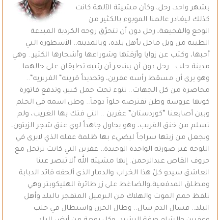
بشهر واحد، رحل، وكأن مشيئة الآلهة كانت
كذلك ليغادر عالمنا الموبوء بالكثير من
الوجع والفجيعة، رحل دون أن تتحرّق روحه الكردية المبدعة
الطيبة من ويل ماحل بأهل بلده، وبالمدينة.. الأسطورة التي
أحبها، وكتب عن زوايا وأزقتها وشوراعها وأشجارها الكثير.. وهي
مدينة حلب.. رحل دون أن يشعر أن رئتيه تطبقان على حالهما..
وهو يرى أن مسقط رأسه عفرين، وتحديداً قريته” الفريريه”..
محاصرة من كل الجهات.. تنوء تحت حمل كبير، وتدفع فاتورة
كونها عروسة وطن نفترضه حلواً دوماً.. وطن اسمه في الحلم
وبين أصابعنا “كوردستان” عفرين .. التي فتك بها الغريب، ولم
تسلم من خنق القريب، وهو يحاول جاهداً لوي عنق شجر الزيتون،
ويجعل من زيتها سراجاً ليضيء بها ظلمة عقله الذي لايرى في
اللوحة غير صورته الواحدة الوحيدة.. عفرين التي كانت ترتحل مع
حروف القاص عبدالرحمن. إنها مشيئة الله ألا تبصر عينا
العاشق سيدو كلّ هذا الخراب والدمار الذي ألحقه قائد الدبابة
ومطلق المدفعية،والضاغط على زر طائرة الهليكوبتر وهي
تلفظ حمم الموت والهلاك من البرميل المتفجر بالبلد وأهل
البلد.. فسال الدم سال.. وطال الحزن واستطال في حلب