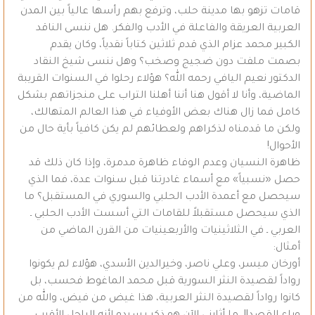
قامات تزهو بها مدينة حلب، وترفع بهم رأسها عالياً بين المدن
العربية العريقة والفاعلة في الأدب والفكر. هل ننسى الناقد
الكبير محمد عزام الذي قدم ثلاثين كتاباً نقدياً، وكان يقدم
بصمت ملفت دون ضجيج وصخب؟ وهل ننسى شيخ النقاد
الدكتور نعيم اليافي رحمه الله؟ هؤلاء رحلوا في السنوات القريبة
الماضية، وأنا لا أقول هنا أننا أهلنا التراب على منجزاتهم بشكل
كامل فما زال هناك بعض الأوفياء في هذا العالم المتهالك،
ولكن ما قدمناه لذكراهم ولعطائهم لم يكن كافياً بأية حال من
الأحوال!
ظاهرة النسيان وعدم الوفاء ظاهرة مدمرة، وإذا كان ذلك قد
حصل «نسبياً» مع أسماء غادرتنا قبل سنوات عدة، فما الذي
سيحصل مع أعمدة الأدب الحلبي والسوري في المستقبل؟ ما
الذي سيحصل مستقبلاً للقامات التي أسست الأدب الحلبي ـ
العربي ـ في الثلاثينيات والأربعينيات من القرن الماضي من
أمثال:
أورخان ميسر، وعلي ناصر، وخيرالدين الأسدي، هؤلاء لم يكونوا
رواداً لقصيدة النثر السورية قبل محمد الماغوط فحسب، بل
كانوا رواداً لقصيدة النثر العربية، هذا غيض من فيض، والله من