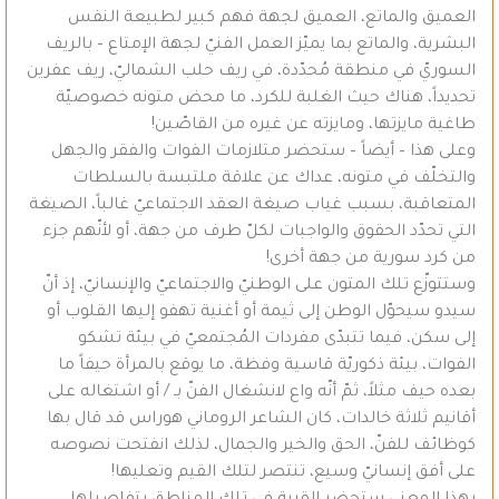
العميق والماتع، العميق لجهة فهم كبير لطبيعة النفس
البشرية، والماتع بما يميّز العمل الفنيّ لجهة الإمتاع – بالريف
السوريّ في منطقة مُحدّدة، في ريف حلب الشماليّ، ريف عفرين
تحديداً، هناك حيث الغلبة للكرد، ما محض متونه خصوصيّة
طاغية مايزتها، ومايزته عن غيره من القاصّين!
وعلى هذا – أيضاً – ستحضر متلازمات الفوات والفقر والجهل
والتخلّف في متونه، عداك عن علاقة ملتبسة بالسلطات
المتعاقبة، بسبب غياب صيغة العقد الاجتماعيّ غالباً، الصيغة
التي تحدّد الحقوق والواجبات لكلّ طرف من جهة، أو لأنّهم جزء
من كرد سورية من جهة أخرى!
وستتوزّع تلك المتون على الوطنيّ والاجتماعيّ والإنسانيّ، إذ أنّ
سيدو سيحوّل الوطن إلى ثيمة أو أغنية تهفو إليها القلوب أو
إلى سكن، فيما تتبدّى مفردات المُجتمعيّ في بيئة تشكو
الفوات، بيئة ذكوريّة قاسية وفظة، ما يوقع بالمرأة حيفاً ما
بعده حيف مثلاً، ثمّ أنّه واع لانشغال الفنّ بـ / أو اشتغاله على
أقانيم ثلاثة خالدات، كان الشاعر الروماني هوراس قد قال بها
كوظائف للفنّ، الحق والخير والجمال، لذلك انفتحت نصوصه
على أفق إنسانيّ وسيع، تنتصر لتلك القيم وتعليها!