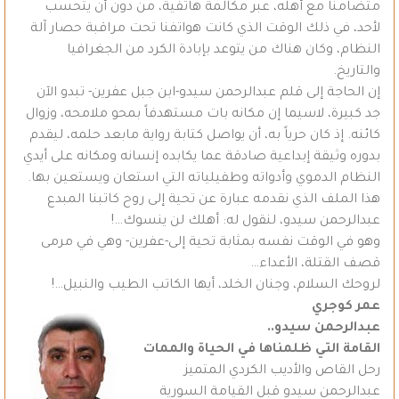
متضامناً مع أهله، عبر مكالمة هاتفية، من دون أن يتحسب
لأحد، في ذلك الوقت الذي كانت هواتفنا تحت مراقبة حصار آلة
النظام، وكان هناك من يتوعد بإبادة الكرد من الجغرافيا
والتاريخ.
إن الحاجة إلى قلم عبدالرحمن سيدو-ابن جبل عفرين- تبدو الآن
جد كبيرة، لاسيما إن مكانه بات مستهدفاً بمحو ملامحه، وزوال
كائنه. إذ كان حرياً به، أن يواصل كتابة رواية مابعد حلمه، ليقدم
بدوره وثيقة إبداعية صادقة عما يكابده إنسانه ومكانه على أيدي
النظام الدموي وأدواته وطفيلياته التي استعان ويستعين بها.
هذا الملف الذي نقدمه عبارة عن تحية إلى روح كاتبنا المبدع
عبدالرحمن سيدو، لنقول له: أهلك لن ينسوك…!
وهو في الوقت نفسه بمثابة تحية إلى-عفرين- وهي في مرمى
قصف القتلة، الأعداء…
لروحك السلام، وجنان الخلد، أيها الكاتب الطيب والنبيل…!
عمر كوجري
عبدالرحمن سيدو..
القامة التي ظلمناها في الحياة والممات
رحل القاص والأديب الكردي المتميز
عبدالرحمن سيدو قبل القيامة السورية