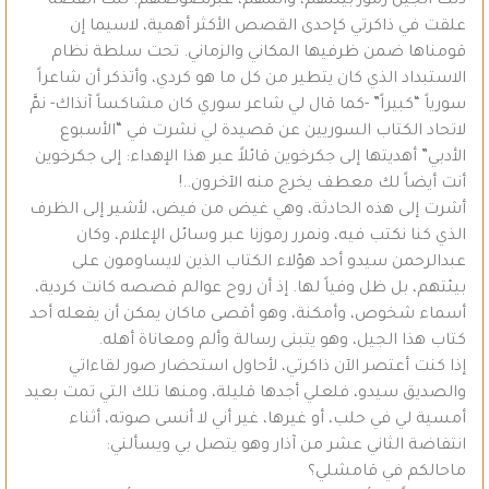
ذلك الجيل رموز بيئتهم، وألمهم، عبرنصوصهم. تلك القصة
علقت في ذاكرتي كإحدى القصص الأكثر أهمية، لاسيما إن
قومناها ضمن ظرفيها المكاني والزماني. تحت سلطة نظام
الاستبداد الذي كان يتطير من كل ما هو كردي، وأتذكر أن شاعراً
سورياً “كبيراً” -كما قال لي شاعر سوري كان مشاكساً آنذاك- نمَّ
لاتحاد الكتاب السوريين عن قصيدة لي نشرت في “الأسبوع
الأدبي” أهديتها إلى جكرخوين قائلاً عبر هذا الإهداء: إلى جكرخوين
أنت أيضاً لك معطف يخرج منه الآخرون..!
أشرت إلى هذه الحادثة، وهي غيض من فيض، لأشير إلى الظرف
الذي كنا نكتب فيه، ونمرر رموزنا عبر وسائل الإعلام، وكان
عبدالرحمن سيدو أحد هؤلاء الكتاب الذين لايساومون على
بيئتهم، بل ظل وفياً لها. إذ أن روح عوالم قصصه كانت كردية،
أسماء شخوص، وأمكنة، وهو أقصى ماكان يمكن أن يفعله أحد
كتاب هذا الجيل، وهو يتبنى رسالة وألم ومعاناة أهله.
إذا كنت أعتصر الآن ذاكرتي، لأحاول استحضار صور لقاءاتي
والصديق سيدو، فلعلي أجدها قليلة، ومنها تلك التي تمت بعيد
أمسية لي في حلب، أو غيرها، غير أني لا أنسى صوته، أثناء
انتفاضة الثاني عشر من آذار وهو يتصل بي ويسألني:
ماحالكم في قامشلي؟