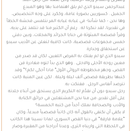
وعفرين والشام ورقة الرشيد، وكل بقعة من أرض البلد.
عبدالرحمن سيدو الذي لم يلق اهتمامنا بها وهو المبدع
الجميل.. كسوريين بصورة عامة، وككرد على وجه التخصيص،
وها نحن – كما شأننا- في غيابه غيابه المر نتلمس فحشة الخطأ
في تقديرنا، لقد تنكرنا له.. رغم أن الكثير منا قد تتلمذ على يديه،
وقرأ قصصه المبثوثة في حنايا الجرائد والمجلات، وبين دفتي
خمس مجموعات قصصية، كانت كافية لتعلن عن الأديب سيدو
عن استحقاق وجدارة.
سيدو الذي لو لم يفتك به المرض اللعين، لكان قد صدر من
معين روحه الأحلى والاحلى.. وهو الذي بدأ لتوه مغادرة فن
القص، وجهز مخطوطه الروائي الأول” ماذا أحكي لكم؟” وقد
كتبها بطريقة قصص ألف ليلة وليلة.. لكن عين المنية كانت
تترصد أنفاس الرجل.. ففتكت به.
رحل سيدو دون أن نقدّم له التكريم الذي يستحق من أبناء جلدته
على أقل تقدير، من منا نحن المشتغلين في حرائق الكتابة
والأدب والصحافة نملك أحداً من كتبه الخمسة؟
لا يكفي أن نكتفي بالقول أنه كان كاتباً قصصياً مبدعاً، وكان
“علامة فارقة” في دنيا القص السوري، لماذا نسينا هذا الكاتب
في اللحظة التي واريناه الثرى، وعدنا أدراجنا من المقبرة،وصار