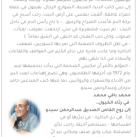
يتوقفون للحظات، ثم يتابعون سيرهم بهدوء. ووقت وصلت
إلى بيتي كانت الدنيا، المدينة، الشوارع، الرجال، يغيبون في عتمة
حمراء غامقة، ألقيت بنفسي على أرض البيت، رحت أسبح في
بركة الدم فأعدت الصراخ والزعيق.. – يا تاج رأسي الدم في داخل
البيت.. ثم سرت قشعريرة في بدني، ارتجفت، تعرقت، تقيأت،
صحوت، وكان ذنب الثعبان قد اختفى في الشق تماماً..).
– في ظل الظروف الصعبة التي نمر بها كسوريين، ضعفت
الذاكرة وما عادت قادرة على تذكر الكثير من المواقف واللقاءات
وأسماء من كنا نلتقي بهم.
– المؤلم بالأمر أن مكتبتي الضخمة التي بدأت بتجميعها منذ
عام 1972 قد أحرقها الظلاميون، وهي تضم إهداءات لعدد كبير
من الأدباء والشعراء والروائيين، بما فيها كتب المبدعين حامد
بدرخان وعبدالرحمن سيدو.
محمد باقي محمـد
في رثاء الخيول..
إلى روح القاص الصديق عبدالرحمن سيدو
إذاً.. هي ذي الذاكرة – في تذرّرها أو في
انقسامها – تستحضر أخيلة، راحت تنأى
لمصلحة غياب واثق صلف ومكابر، بيد أنّ