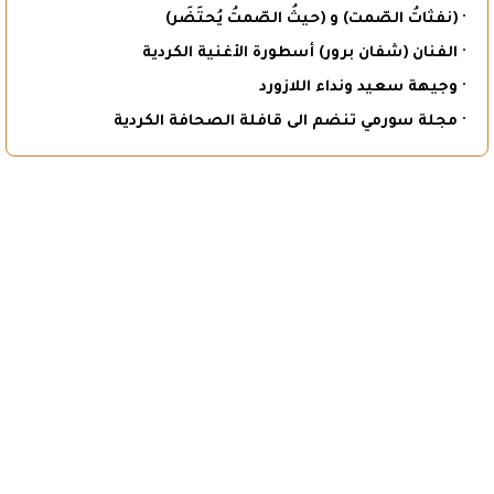
· (نفثاتُ الصّمت) و (حيثُ الصّمتُ يُحتَضَر)
· الفنان (شفان برور) أسطورة الأغنية الكردية
· وجيهة سعيد ونداء اللازورد
· مجلة سورمي تنضم الى قافلة الصحافة الكردية