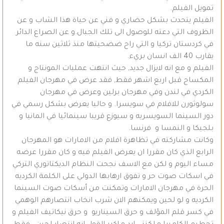
تمويل الفيلم.
الفيلم يتحدث بشكل حضاري و فني عن حياة هذا الشاب و عن
الظروف التي دعته للوصول الى تلك الجبال.و عن الصراع الدائر
في كردستان تركيا و التي راح ضضحيتها منذ ثلاثين سنه ما
يقارب 40 الف انسان بريء.
الفيلم و مع انه لايزال جديد, حيث انتهت عمليات المونتاج و
المكساج قبل اربع اشهر فقط, فقد عرض في مهرجان الفيلم
الكردي في لندن وفي مهرجان برلين وعرض في مهرجان
سولوثورن للافلام في سويسرا. و حاليا يعرض بشكل رسمي في
دور السينما السويسريه و سيوزع قريبا سينمائيا في المانيا و
بلجيكا و النمسا و فرنسا.
وكانت مشاركته في تظاهرة افلام من الامارات هو المهرجان
الرابع الذي كان مقررا ان يعرض الفيلم فيه و كان مقررا عرضه
مساء اليوم و لكن مع الاسف نجحت النظام الديكتاتوري التركي
في اسكات صوت حر و تفوق ارهابها الدولي على الكلمة الكرديه
الحرة في مهرجان الامارات وتمكنت من أسكات صوت السينما
الكرديه و لو لحين ويمكنهم الان شرب انخاب انتصارهم الوهمي
في كسر قلم المؤلف و حرق السيناريو و حرق نيكاتيف الفيلم و