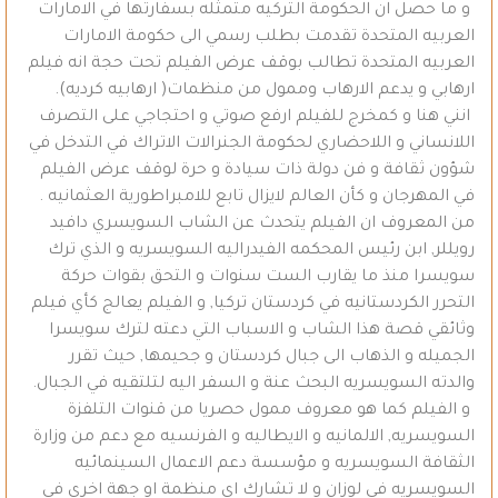
و ما حصل ان الحكومة التركيه متمثله بسفارتها في الامارات
العربيه المتحدة تقدمت بطلب رسمي الى حكومة الامارات
العربيه المتحدة تطالب بوقف عرض الفيلم تحت حجة انه فيلم
ارهابي و يدعم الارهاب وممول من منظمات( ارهابيه كرديه).
انني هنا و كمخرج للفيلم ارفع صوتي و احتجاجي على التصرف
اللانساني و اللاحضاري لحكومة الجنرالات الاتراك في التدخل في
شؤون ثقافة و فن دولة ذات سيادة و حرة لوقف عرض الفيلم
في المهرجان و كأن العالم لايزال تابع للامبراطورية العثمانيه .
من المعروف ان الفيلم يتحدث عن الشاب السويسري دافيد
رويللر, ابن رئيس المحكمه الفيدراليه السويسريه و الذي ترك
سويسرا منذ ما يقارب الست سنوات و التحق بقوات حركة
التحرر الكردستانيه في كردستان تركيا, و الفيلم يعالج كأي فيلم
وثائقي قصة هذا الشاب و الاسباب التي دعته لترك سويسرا
الجميله و الذهاب الى جبال كردستان و جحيمها, حيث تقرر
والدته السويسريه البحث عنة و السفر اليه لتلتقيه في الجبال.
و الفيلم كما هو معروف ممول حصريا من قنوات التلفزة
السويسريه, الالمانيه و الايطاليه و الفرنسيه مع دعم من وزارة
الثقافة السويسريه و مؤسسة دعم الاعمال السينمائيه
السويسريه في لوزان و لا تشارك اي منظمة او جهة اخرى في