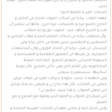
تحطيم الكاميرا و لكنني ارد و اكرر القول انه انتصار لحين ..فقط
لحين.. .
اصدقاء الفن و الكلمة الحرة
مهما حاولت تركيا من اسكات اصوات الاحرار في الداخل و
الخارج بالمنع مرة و بالاغتيالات مرة اخرى , فأنها لن تنتصر الى
الابد و التاريخ شاهد, حيث لايموت حق وراءة مطالب.
وأن محاولات تركيا في اسكات الاقلام الحرة و ارهاب الفنانين و
الصحفيين و الاعلاميين ليس فقط في داخل تركيا وفي
كردستان, لن يقرب تركيا الى الاتحاد الاوروبي والى المجتمعات
الحضاريه, بل تقربها الى العصور الظلاميه و الانقساميه و
السقوط الانساني, فليعلم الجميع كلما ازداد ضغط
الديكتاتوريه على القلم الحر, وفي حالتي كمخرج فأن تعرية
اساليبها سيستعير و سيعلى.
وفي النهايه اذ نجحت حكومة جنرالات انقرة في ايقاف عرض
فيلمي في الامارات, فأن هذا نجاح لي و لفيلمي بلا شك ودليل
انني افعل الصواب, و هذا شرف عظيم لي !
انني اشكر كل الاخوات و الاخوة الذين وقفوا مع المخرج و مع
الفيلم.
وانني اشكر ادارة و عاملي مهرجان الامارات العربيه المتحدة و