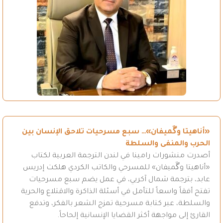
«أناهيتا وگَميفان»… سبع مسرحيات تلاحق الإنسان بين
الحرب والمنفى والسلطة
أصدرت منشورات رامينا في لندن الترجمة العربية لكتاب
«أناهيتا وگَميفان» للمسرحي والكاتب الكردي هلكت إدريس
عابد، بترجمة شمال آكريي، في عمل يضم سبع مسرحيات
تفتح أفقاً واسعاً للتأمل في أسئلة الذاكرة والاقتلاع والحرية
والسلطة، عبر كتابة مسرحية تمزج الشعر بالفكر، وتدفع
القارئ إلى مواجهة أكثر القضايا الإنسانية إلحاحاً.