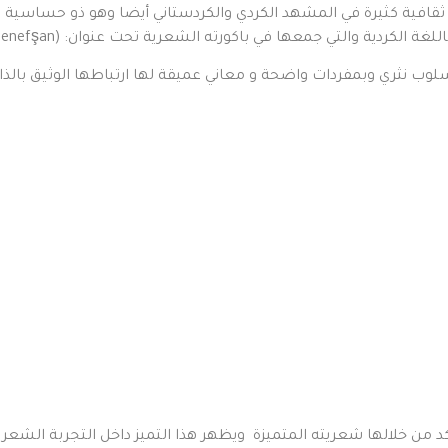
افية كثيرة في المشهد الكردي والكردستاني أيضا وهو ذو حساسية
دية والتي جمعها في باكورته الشعرية تحت عنوان: (Temberiya benefşan)
وب نثري وبمفردات واضحة و معاني عميقة لها ارتباطها الوثيق بالذات 
شعرية (Temberiya benefşan) فهي تأكد من خلالها شعريته المتميزة ويظهر هذا التميز داخ