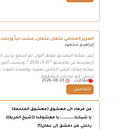
العزيز المحامي عثمان عثمان، عشت حباً ورحلت ح
إبراهيم محمود
لَمن يمكنه التصديق فقط، أقول، لم أسمع برحيل ال
أربعينيته في قامشلو ”
يمكنه إيقاف الزمن الخاص بعمره، وإقصاء الموت عن
سنين، ولو لقاءات متقطعة،…
مقالات
2026-08-03
التفاصيل ...
· من فرهاد الى معشوق (معشوق الملحمة)
· يا شيخنا………………يا معشوقنا ((شيخ الحرية))
· رحلتي من دمشق إلى عمان(1)