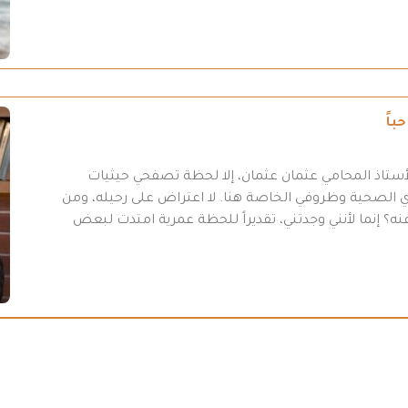
باً
أستاذ المحامي عثمان عثمان، إلا لحظة تصفحي حيثيات
 31-7/ 2026 “، وبسبب أموري الصحية وظروفي الخاصة هنا. لا اعتراض على رحيله، ومن
ه؟ إنما لأنني وجدتني، تقديراً للحظة عمرية امتدت لبعض