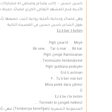
ياسين حسين – كاتب وشاعر وصحفي له مشاركات ثق
الأدبية قدم للمشهد الثقافي الكردي قصائد جميلة باللغة الكر
وهي قصائد وجدانية تأملية روحية كتبت جميعها بأسل
يقول الشاعر ياسين حسين في القصيدة التالية :
Ez li ber t ketim
Pişti çixarîê …. Meyê
Bê xew …. Tar û mar …. Bê kar
Piştî çengê Ramûsanan
Temmûzên himbêzkirinê….
Piştî qutbûna pedeyên
Erd û asîman
Tu li ber min ket …!!
Mîna pelek dara çilmisî
Û
Ez li be rte ketim
Termekî bi çengek helbest…….
المجموعة ال