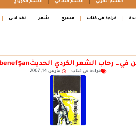
القسم العربي
القسم الثقافي
القسم الكوردي
دة
قراءة في كتاب
مسرح
شعر
نقد ادبي
رحاب الشعر الكردي الحديثTemberiya benefşan
قراءة في كتاب
مارس 14, 2007