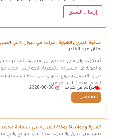
ثنائية الجرح والهوية.. قراءة في ديوان «في ال
حنان عبد القادر
يُشكل ديوان «في الطريق إلى نفسي» للشاعر لقمان 
والهوية في مسيرته الشعرية؛ فهو ليس مجرد ديوان
مرارة المنفى، ويتوزع الديوان على عتبات نصية وش
العام، ويبحث الشاعر من…
قراءة في كتاب
2026-08-06
التفاصيل ...
تعزية ومواساة بوفاة المربية بني سعادة محمد
بمزيد من الحزن والأسى، تلقت أسرة موقع ولاتي مه ن