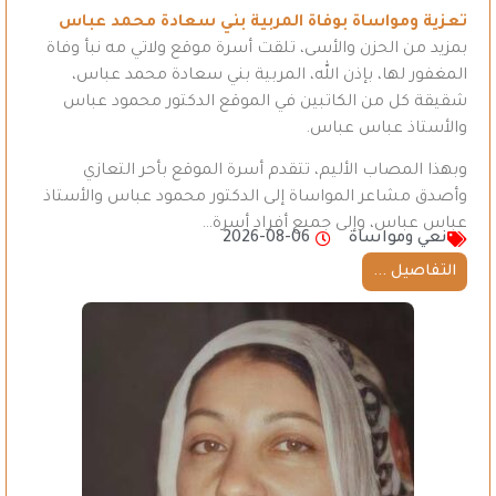
تعزية ومواساة بوفاة المربية بني سعادة محمد عباس
بمزيد من الحزن والأسى، تلقت أسرة موقع ولاتي مه نبأ وفاة
المغفور لها، بإذن الله، المربية بني سعادة محمد عباس،
شقيقة كل من الكاتبين في الموقع الدكتور محمود عباس
والأستاذ عباس عباس.
وبهذا المصاب الأليم، تتقدم أسرة الموقع بأحر التعازي
وأصدق مشاعر المواساة إلى الدكتور محمود عباس والأستاذ
عباس عباس، وإلى جميع أفراد أسرة…
نعي ومواساة
2026-08-06
التفاصيل ...