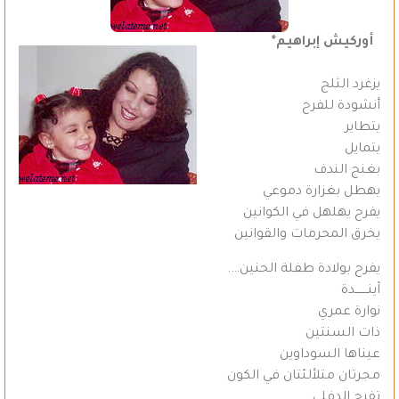
أوركيش إبراهيم*
يزغرد الثلج
أنشودة للفرح
يتطاير
يتمايل
بغنج الندف
يهطل بغزارة دموعي
يفرح يهلهل في الكوانين
يخرق المحرمات والقوانين
يفرح بولادة طفلة الحنين….
آينـــــــدة
نوارة عمري
ذات السنتين
عيناها السوداوين
مجرتان متلألئتان في الكون
تفرح الدفلى