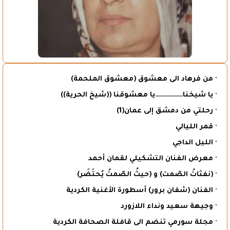
· من فرهاد الى معشوق (معشوق الملحمة)
· يا شيخنا………………يا معشوقنا ((شيخ الحرية))
· رحلتي من دمشق إلى عمان(1)
· قمر الليالي
· الليل الداجي
· معرض الفنان التشكيلي لقمان أحمد
· (نفثاتُ الصّمت) و (حيثُ الصّمتُ يُحتَضَر)
· الفنان (شفان برور) أسطورة الأغنية الكردية
· وجيهة سعيد ونداء اللازورد
· مجلة سورمي تنضم الى قافلة الصحافة الكردية