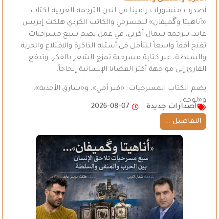
أصدرت منشورات رامينا في لندن الترجمة العربية لكتاب
«أناهيتا وگَميفان» للمسرحي والكاتب الكردي هلكت إدريس
عابد، بترجمة شمال آكريي، في عمل يضم سبع مسرحيات
تفتح أفقاً واسعاً للتأمل في أسئلة الذاكرة والاقتلاع والحرية
والسلطة، عبر كتابة مسرحية تمزج الشعر بالفكر، وتدفع
القارئ إلى مواجهة أكثر القضايا الإنسانية إلحاحاً.
يضم الكتاب المسرحيات: «قبر أمي»، و«سارق الأحذية»،
و«لوحة…
اصدارات جديدة
2026-08-07
التفاصيل ...