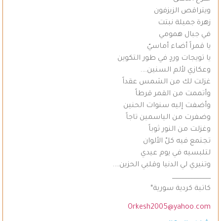
ويتراقص الزيزفون
زهرة جميلة نبتت
في جبال همومي
يا قمراً أضاء أماسيّ
يا تويجات وردٍ في طور التكوين
وعكازي لألم السنين….
غزلت لك من الشمس عقداً
وأتممت من القمر قرطاً
وأضفت إليه سنوات الحنين
وضفرت من الياسمين تاجاً
وغزلت من النور ثوباً
تجتمع فيه كلّ الألوان
لتلبسيه في يوم عيدي
وتنيري لي الدنيا وقلبي الحزين….
_____________
كاتبة كردية سورية*
Orkesh2005@yahoo.com