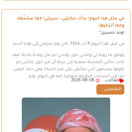
في مثل هذا اليوم؛ بدأت حكايتي.. سيرتي؛ كما عشتُها،
وكما أتذكرها.
لوند حسين*
في مثل هذا اليوم 8 آب 1964، كان يوم قدومي إلى هذه الدنيا.
ووفق ما روته لي والدتي، فإن ولادتي لم تكن ولادةً عادية؛ فقد
كانت حالتي الصحية صعبة إلى درجة أن من حول عائلتي لم
يكونوا يصدقون أنني سأبقى على قيد الحياة؛ وفي ذلك الزمن،
لم تكن الخدمات الطبية متوفرة كما هي اليوم، ولم…
مقالات
2026-08-08
التفاصيل ...