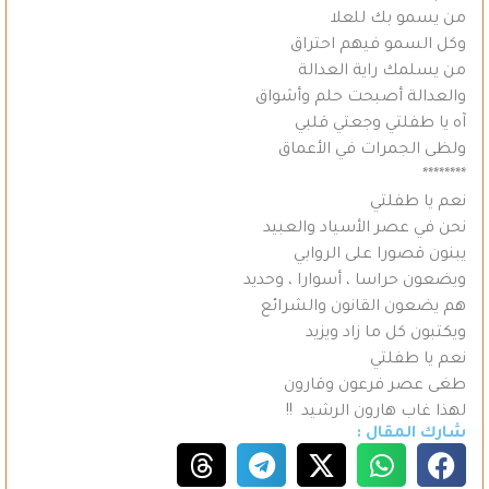
من يسمو بك للعلا
وكل السمو فيهم احتراق
من يسلمك راية العدالة
والعدالة أصبحت حلم وأشواق
آه يا طفلتي وجعتي قلبي
ولظى الجمرات في الأعماق
********
نعم يا طفلتي
نحن في عصر الأسياد والعبيد
يبنون قصورا على الروابي
ويضعون حراسا ، أسوارا ، وحديد
هم يضعون القانون والشرائع
ويكتبون كل ما زاد ويزيد
نعم يا طفلتي
طغى عصر فرعون وقارون
لهذا غاب هارون الرشيد !!
شارك المقال :