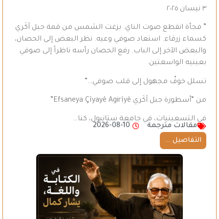
٣ نيسان ٢٠٢٥
” فجأة انقطع صوت الناي. بزغت الشمس من قمة جبل آكَري
كسماء زرقاء. استعاد صوفي وعيه. نظر البعض إلى الحصان،
والبعض الآخر إلى الباب. رفع الحصان رأسه ناظراً إلى صوفي
بعينيه الواسعتين.
تسلل خوفٌ مجهول إلى قلب صوفي…”
من “أسطورة جبل آكَري Efsaneya Çîyayê Agirîyê”
في التسعينيات، في جامعة ستانبول، كنا…
مقالات مترجمة
2026-08-10
التفاصيل ...