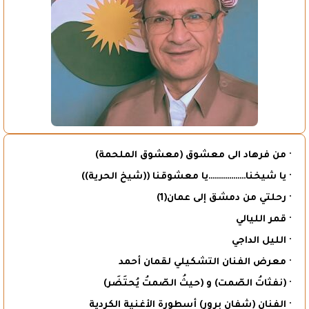
· من فرهاد الى معشوق (معشوق الملحمة)
· يا شيخنا………………يا معشوقنا ((شيخ الحرية))
· رحلتي من دمشق إلى عمان(1)
· قمر الليالي
· الليل الداجي
· معرض الفنان التشكيلي لقمان أحمد
· (نفثاتُ الصّمت) و (حيثُ الصّمتُ يُحتَضَر)
· الفنان (شفان برور) أسطورة الأغنية الكردية