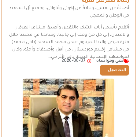
رسالة شكر على تعزية
أصالةً عن نفسي، ونيابةً عن إخوتي وأخواتي، وجميع آل السعيد
في الوطن والمهجر،
أتقدم بأسمى آيات الشكر والتقدير، وأصدق مشاعر العرفان
والامتنان، إلى كل من وقف إلى جانبنا، وساندنا في محنتنا خلال
فترة مرض والدنا المرحوم عبدي محمد السعيد (بافي محمد)
في مشافي إقليم كوردستان، من أهل وأصدقاء وأحبّة، وكان
لمواقفهم الإنسانية النبيلة بالغ الأثر في…
نعي ومواساة
2026-08-07
التفاصيل ...