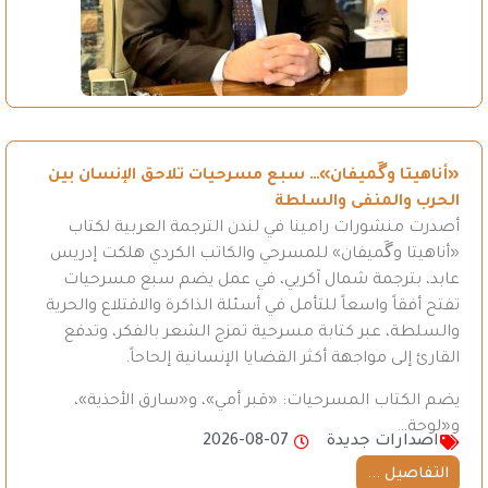
«أناهيتا وگَميفان»… سبع مسرحيات تلاحق الإنسان بين
الحرب والمنفى والسلطة
أصدرت منشورات رامينا في لندن الترجمة العربية لكتاب
«أناهيتا وگَميفان» للمسرحي والكاتب الكردي هلكت إدريس
عابد، بترجمة شمال آكريي، في عمل يضم سبع مسرحيات
تفتح أفقاً واسعاً للتأمل في أسئلة الذاكرة والاقتلاع والحرية
والسلطة، عبر كتابة مسرحية تمزج الشعر بالفكر، وتدفع
القارئ إلى مواجهة أكثر القضايا الإنسانية إلحاحاً.
يضم الكتاب المسرحيات: «قبر أمي»، و«سارق الأحذية»،
و«لوحة…
اصدارات جديدة
2026-08-07
التفاصيل ...