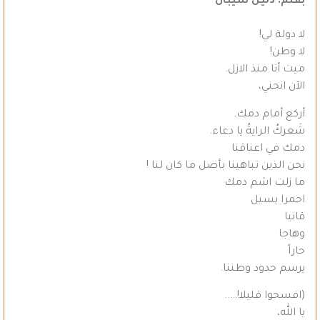
بقلم: دليل سيبان
لا دولة لي!
لا وطن!
ميت أنا منذ الازل.
الآن انحني،
أركع أمام دمك.
شَعركُ الرايةُ يا دعاء.
دمك في اعناقنا
نحن الذين تباهينا بأصل ما كان لنا !
ما زلت اشم دمك
احمرا يسيل
قانيا
وهاجا
حاراً
يرسم حدود وطننا.
(افسحوا قليلا!…..
يا الله،