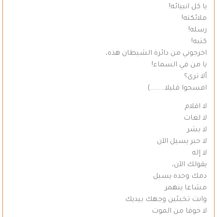
يا كل انبيائه!
ملائكته!
رسله!
كتبه!
اخرجوني من دائرة الشيطان هذه،
يا من في السماء!
ألا ترى؟
افسحوا قليلا………)
لا اقلام
لا لغات
لا بشر
لا حبر يسيل الآن
لا إله
يقولك الآن،
دمك وحده يسيل
مشاعا ينهمر
وانت تخبئين وجهك بيديك
لا خوفا من الموت