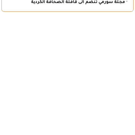
· مجلة سورمي تنضم الى قافلة الصحافة الكردية