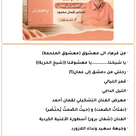
· من فرهاد الى معشوق (معشوق الملحمة)
· يا شيخنا………………يا معشوقنا ((شيخ الحرية))
· رحلتي من دمشق إلى عمان(1)
· قمر الليالي
· الليل الداجي
· معرض الفنان التشكيلي لقمان أحمد
· (نفثاتُ الصّمت) و (حيثُ الصّمتُ يُحتَضَر)
· الفنان (شفان برور) أسطورة الأغنية الكردية
· وجيهة سعيد ونداء اللازورد