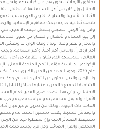
يخلقون الأزمات ليبقون هم على كراسيهم وتبقى م
الاحتلال وإن كان من أهل البلد يمثلها فالاحتلال 
الثقافة الأسرية والسلوك الفردي الذي يسبب بتدهور
نهضة ثقافية جديدة تبعث مفاهيم الإنسانية والرحمة
وهل يبدأ الوعي الحقيقي يتخطى قيمته لا مجرد جني الم
إلى بيع النساء والأطفال والصبايا في سوق النخاس
والدمار والفقر وقلة الإنتاج وقلة الواردات وتفشي ا
أكثر ازدهاراً، والناس أكثر أمناً، وأكثر استدامة. و
العالمي لليونسكو الذي يتناول الثقافة من أجل التن
عام 2030، وجود العديد من المدن الكبرى، ب
والنازحين والذين يبحثون عن الأمان والسلام، وهذا ي
الشاملة للجميع فالمدن باعتبارها مراكز للتبادل ال
الاجتماعي. وفي هذا الصدد صرح المدير العام المساعد
الأفراد ولم يقل فئة معينة وسياسة معينة وحزب مع
العامة ذات الجودة، وذلك عن طريق توفير مبان ثق
والإنعاش للمدينة بهدف تحسين الاستدامة ومستوى عي
تستيقظ الضمائر الحية وإن سقطوا حينا من الزمن في ه
المخلص والقرار الصائب وكل فرد يجسد قيمة الحياة 