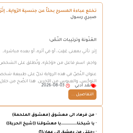
تخلع عباءة المسرح بحثاً عن جنسية الرّواية.. إثَ
صبري رسول
العَنْونة وترتيبات النّصّ
:
إثر: تأتي بمعنى عَقِبَ، أو في أثره، أو بعده مباشرة،.
واجم: اسم فاعل من «وَجَمَ»، وتُطلق على الشخ
عنوان النّصّ في هذه الرواية تدلّ على طبيعة شخص
التوجّس، والعبوس من الآخرين. هذا اتضّح من خلال 
نقد ادبي
2026-08-03
التفاصيل ...
· من فرهاد الى معشوق (معشوق الملحمة)
· يا شيخنا………………يا معشوقنا ((شيخ الحرية))
· رحلتي من دمشق إلى عمان(1)