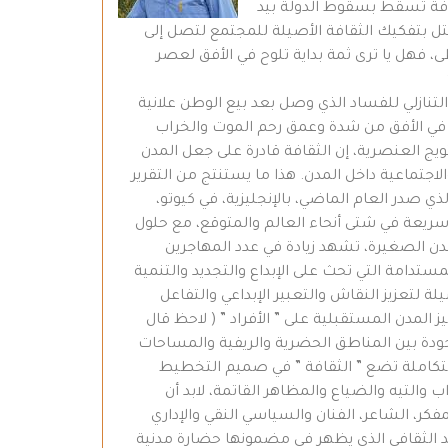
افة تسقط بسقوط الدولة بيد
تل بتفكيك الثقافة الأصيلة للمجتمع لتصل إلى
 فهل يا ترى ثمة بداية تلوح في الأفق لعصر
 التنازلي للفساد الذي وصل بعد بيع الوطن علانية
ح في الأفق من شدة وعمق رحم الموت والخراب
ويج العنصرية، إن الثقافة قادرة على جعل المدن
الاجتماعية داخل المدن. هذا ما يستنتج من التقرير
ي صدر العام الماضي، بالإنجليزية، في كيوتو،
ن والتنمية الحضرية المستدامة (الموئل 3). ينتشر العمران بوتيرة سريعة في شتى أنحاء العالم والمتوقع، مع حلول
لمدن الصغيرة، تشهد زيادة في عدد المهاجرين
مستدامة التي تحث على الإبداع والتجديد والتنمية
 لتعزيز النقاش والتعبير الإبداعي والتفاعل
 المدن المستقبلية على ” الأفراد ” ( لاحظ قال
جودة بين المناطق الحضرية والريفية والمساحات
متكاملة تضع ” الثقافة ” في صميم التخطيط
التيه والضياع والمظاهر القاتمة، لابد أن
فكر، الشاعر، الفنان والسياسي النقي والإداري
ديد الثقافي الذي يظهر في مضمونها حضارة مدنية