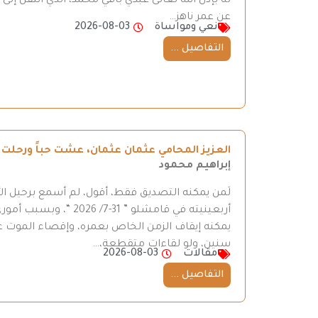
له بإذن الله تعالى عبدي بافي محمد، الذي انتقل إ
عن عمر ناهز…
نعي ومواساة
2026-08-03
التفاصيل ...
العزيز المحامي عثمان عثمان، عشت حباً ورحلت ح
إبراهيم محمود
لَمن يمكنه التصديق فقط، أقول، لم أسمع برحيل ال
أربعينيته في قامشلو ”
يمكنه إيقاف الزمن الخاص بعمره، وإقصاء الموت عن
سنين، ولو لقاءات متقطعة،…
مقالات
2026-08-03
التفاصيل ...