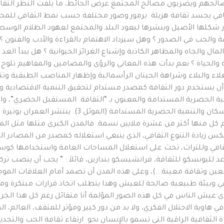
صالحهم ويضربون مصالح المجتمع عرض الحائط، ما يلفت النظر الثق
الثقافي يجسد ثقافة هزيلة برموز وصور مختلفة حسب نمط الثقافي للمح
 شكلها الأصيل وينشرها ليعود البلد والمجتمع لعهود الظلام الوسطى،
 والحب في الصدور ؟ وهل سيزداد الاهتمام بالقراءة والأدب والفنون ؟
ال والجاه والمظاهر الكاذبة وإشباع الغرائز الحيوانية ؟ هل يبدأ العد
ة والحياة ؟ نعم بدأت هذه المعاني والرؤى والمضامين والمفاهيم تلو
لغلاء والبلاء وشراهة الحيتان الرأسمالية وإظهار المناصب الطبقية وتت
يجب أن يستخدم دور الثقافة كمصدر مستدام لتحقيق التنمية الاقتصادية و
مية الحضرية المستدامة والمعنون بـ “الثقافة المستقبل الحضري”، والذ
الإكوادور، بمناسبة مؤتمر الأمم المتحدة المعني بالإسكا
حيث يضم كل منها أكثر من عشرة ملايين نسمة. فالمدن الكبرى مثلها مثل ا
عكس زيادة التنوع الثقافي، الذي ينبغي استغلاله كمصدر من المصادر ال
ثقافي وللتراث، تحث على استغلال المساحات العامة واستخدامها كوسيلة
 لليونسكو للثقافة، فرانشيسكو بندارين، قائلاَ : ” يجب أن ينصب تركيز
ين وثقافة معينة ..)، وعلى هذه المدن أن تصمد أمام العلاقات المو
افي وبيئة طبيعية صالحة للعيش وهذا يتطلب اتخاذ قرارات مبتكرة و
ش الناس في كل هذه الصور المؤلمة أنا متفائل رغم كل هذا الخراب و
اوية الاحتلال الفكري، ولا بد من دور كبير ومؤثر للمثقف، العالم، الم
الثقافية الراقية التي تسمو بالإنسان نحو ارتقاء ثقافة الحب والتج