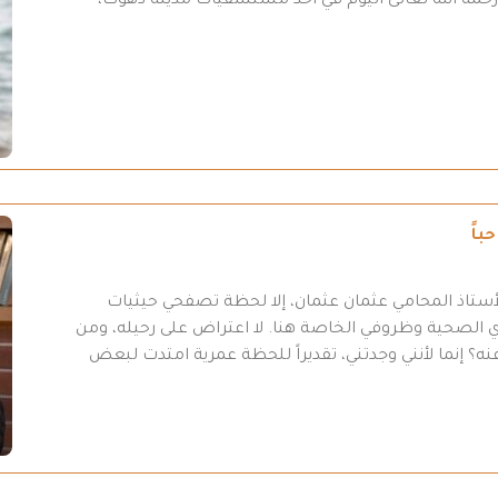
لى رحمة الله تعالى اليوم في أحد مستشفيات مدينة دهوك،
باً
أستاذ المحامي عثمان عثمان، إلا لحظة تصفحي حيثيات
 31-7/ 2026 “، وبسبب أموري الصحية وظروفي الخاصة هنا. لا اعتراض على رحيله، ومن
ه؟ إنما لأنني وجدتني، تقديراً للحظة عمرية امتدت لبعض