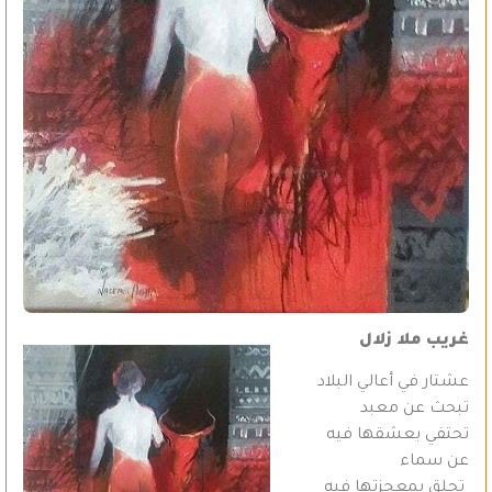
غريب ملا زلال
عشتار في أعالي البلاد
تبحث عن معبد
تحتفي بعشقها فيه
عن سماء
تحلق بمعجزتها فيه