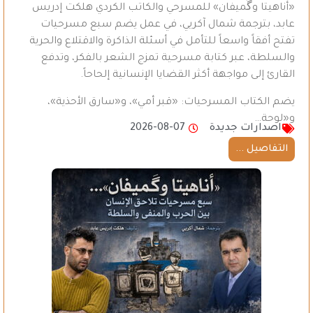
«أناهيتا وگَميفان» للمسرحي والكاتب الكردي هلكت إدريس
عابد، بترجمة شمال آكريي، في عمل يضم سبع مسرحيات
تفتح أفقاً واسعاً للتأمل في أسئلة الذاكرة والاقتلاع والحرية
والسلطة، عبر كتابة مسرحية تمزج الشعر بالفكر، وتدفع
القارئ إلى مواجهة أكثر القضايا الإنسانية إلحاحاً.
يضم الكتاب المسرحيات: «قبر أمي»، و«سارق الأحذية»،
و«لوحة…
اصدارات جديدة
2026-08-07
التفاصيل ...