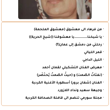
· من فرهاد الى معشوق (معشوق الملحمة)
· يا شيخنا………………يا معشوقنا ((شيخ الحرية))
· رحلتي من دمشق إلى عمان(1)
· قمر الليالي
· الليل الداجي
· معرض الفنان التشكيلي لقمان أحمد
· (نفثاتُ الصّمت) و (حيثُ الصّمتُ يُحتَضَر)
· الفنان (شفان برور) أسطورة الأغنية الكردية
· وجيهة سعيد ونداء اللازورد
· مجلة سورمي تنضم الى قافلة الصحافة الكردية