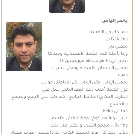
ياسر إلياس
مما جاء في الآفستا :
Daena دَئِين
بمعنى دين
وإذا تأملنا هذه الكلمة الآفستانية وجدناها
تضم في ظاهر مبناها مورفيمين Da
بمعنى الإحسان والعطاء وفعل الخيرات
وena
بمعنى الإيمان ولأن الإيمان شيء باطني جواني
فإن الكلمة أخذت ذلك البعد الدلالي لتدل على
الظرف المكاني الحافظ الجامع ، كما دلت على الجمع ومجمع
والاجتماع .
كما في Hêlîn
عش ، وkadîn, كوخ لحفظ القش والسفن
وDarîn: ، مجمع الشجر والكثير مثل ذلك
ولأجل ذلك كان يوم الجمعة الكردي الذي اقتبس العرب معناه