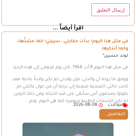
اقرأ أيضاً ...
في مثل هذا اليوم؛ بدأت حكايتي.. سيرتي؛ كما عشتُها،
وكما أتذكرها.
لوند حسين*
في مثل هذا اليوم 8 آب 1964، كان يوم قدومي إلى هذه الدنيا.
ووفق ما روته لي والدتي، فإن ولادتي لم تكن ولادةً عادية؛ فقد
كانت حالتي الصحية صعبة إلى درجة أن من حول عائلتي لم
يكونوا يصدقون أنني سأبقى على قيد الحياة؛ وفي ذلك الزمن،
لم تكن الخدمات الطبية متوفرة كما هي اليوم، ولم…
مقالات
2026-08-08
التفاصيل ...