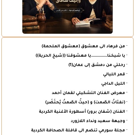
· من فرهاد الى معشوق (معشوق الملحمة)
· يا شيخنا………………يا معشوقنا ((شيخ الحرية))
· رحلتي من دمشق إلى عمان(1)
· قمر الليالي
· الليل الداجي
· معرض الفنان التشكيلي لقمان أحمد
· (نفثاتُ الصّمت) و (حيثُ الصّمتُ يُحتَضَر)
· الفنان (شفان برور) أسطورة الأغنية الكردية
· وجيهة سعيد ونداء اللازورد
· مجلة سورمي تنضم الى قافلة الصحافة الكردية