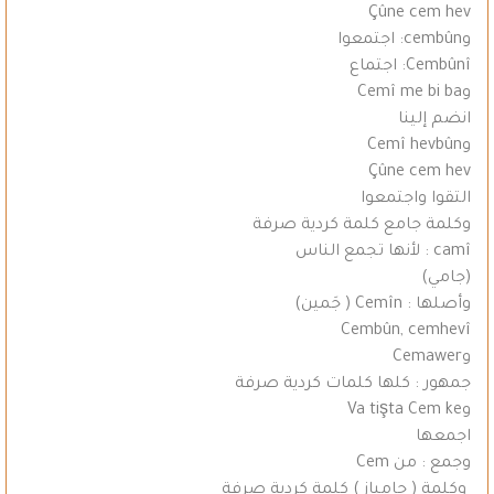
Çûne cem hev
وcembûn: اجتمعوا
Cembûnî: اجتماع
وCemî me bi ba
انضم إلينا
وCemî hevbûn
Çûne cem hev
التقوا واجتمعوا
وكلمة جامع كلمة كردية صرفة
camî : لأنها تجمع الناس
(جامي)
وأصلها : Cemîn ( جَمين)
Cembûn, cemhevî
وCemawer
جمهور : كلها كلمات كردية صرفة
وVa tişta Cem ke
اجمعها
وجمع : من Cem
وكلمة ( جامباز ) كلمة كردية صرفة