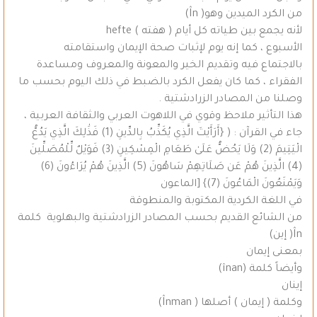
من الكرد الميدين وهو( În)
لأنه يجمع بين طياته كل أيام ( هفته ) hefte
الأسبوع ، كما إنه يوم لإثبات صحة الإيمان واستقامته
بالاجتماع فيه وتقديم الخير والمعونة والمعروف ومساعدة
الفقراء ، كما كان يفعل الكرد بالضبط في ذلك اليوم بحسب ما
وصلنا من المصادر الزرادشتية .
هذا التأثير ملاحظ وقوي في اللاهوت العربي والثقافة العربية ،
جاء في القرآن : ( {أَرَأَيْتَ الَّذِي يُكَذِّبُ بِالدِّينِ (1) فَذَٰلِكَ الَّذِي يَدُعُّ
الْيَتِيمَ (2) وَلَا يَحُضُّ عَلَىٰ طَعَامِ الْمِسْكِينِ (3) فَوَيْلٌ لِّلْمُصَلِّينَ
(4) الَّذِينَ هُمْ عَن صَلَاتِهِمْ سَاهُونَ (5) الَّذِينَ هُمْ يُرَاءُونَ (6)
وَيَمْنَعُونَ الْمَاعُونَ (7)} [الماعون
في اللغة الكردية المكتوبة والمنطوقة
من الشائع القديم بحسب المصادر الزرادشتية والبهلوية كلمة
În( إين)
بمعنى إيمان
وأيضاً كلمة (înan)
إينان
وكلمة ( إيمان ) أصلها ( Înman)