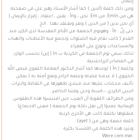
إينمان
ومن ذلك كلمة (آمين ) كما أشار الأستاذ زهير علي في صفحته:
هي من Emîn, من Em: نحن ، وÎn : يقين ، اعتقاد ، إقرار بالإيمان (
أي نحن ندين ( من الدين ) ونقر ونعتقد بهذا ..الخ
حتى إنَّ : În : وهويوم الجمعة من الأيام المقدسة لدى الكرد منذ
القدم ( كانت تقام فيه الصلوات وتجمع فيه الأعطيات والهبات
والمساعدات وتوزع على الفقراء
لذلك سمي يوم الجمعة في الكردية ب în ( إين) بحسب الوارد
في المصادر الزرادشتية.
وكلمة ( În ) لوحدها كما أشار الدكتور العلامة اللغوي فيض الله
الخزنوي ( لا عدمنا فضله وعلمه الزاخر ونفع أمته به ) يمكن
تأليف مجلدات عليها منذ مبتدى ظهورها في الثقافة والتراث
الديني الكردي ٤٠٠٠سنة وحتى وقتنا الحاضر .
ومن الطرائف اللغوية أن العرب حين اقتبسوا هذه الطقوس
الإيمانية عمدوا إلى نقل دلالة يوم الجمعة ( معنى الاجتماع)
فنقلوها بكلمة كانت هي الأخرى كردية
كلمة جمعة وهي من ( ayet)
وتترد هذه الكلمة في الآفستا بكثرة
Were cem min