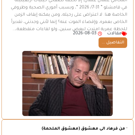
المحامي عثمان عثمان، إلا لحظة تصفحي حيثيات أربعينيته
في قامشلو ” 31-7/ 2026 “، وبسبب أموري الصحية وظروفي
الخاصة هنا. لا اعتراض على رحيله، ومن يمكنه إيقاف الزمن
الخاص بعمره، وإقصاء الموت عنه؟ إنما لأنني وجدتني، تقديراً
للحظة عمرية امتدت لبعض سنين، ولو لقاءات متقطعة،…
مقالات
2026-08-03
التفاصيل ...
· من فرهاد الى معشوق (معشوق الملحمة)