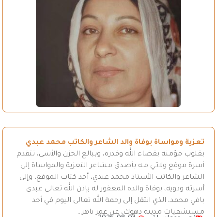
تعزية ومواساة بوفاة والد الشاعر والكاتب محمد عبدي
بقلوب مؤمنة بقضاء الله وقدره، وببالغ الحزن والأسى، تتقدم
أسرة موقع ولاتـي مـه بأصدق مشاعر التعزية والمواساة إلى
الشاعر والكاتب الأستاذ محمد عبدي، أحد كتاب الموقع، وإلى
أسرته وذويه، بوفاة والده المغفور له بإذن الله تعالى عبدي
بافي محمد، الذي انتقل إلى رحمة الله تعالى اليوم في أحد
مستشفيات مدينة دهوك، عن عمر ناهز…