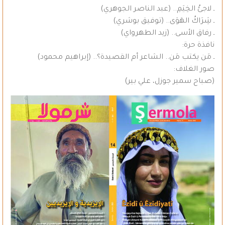
ـ لاجئُ الخِيَمِ.. (عبد الناصر الجوهري)
ـ شِرَاكُ الهَوَى.. (توفيق بوشري)
ـ رفاق الأسى.. (زيد الطهرواي)
نافذة حرة:
ـ مَن يكتب مَن.. الشاعر أم القصيدة؟.. (إبراهيم محمود)
صور الغلاف:
(صباح سمير جوزل، علي بير)