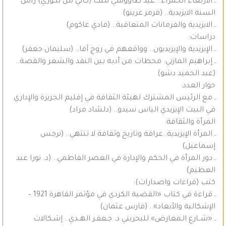
ـ الأربعاء الحمراء.. عيد طاووسي ملك (كاني من بكوري) رأس
السنة الايزيدية.. (فرمز غريبو)
ـ الايزيدية والفرمانات المتعاقبة.. (فادي عاكوم)
دراسات:
ـ الإيزيدية والإيزيديون.. وواقعهم في روج آفا.. (سليمان جعفر)
ـ إبراهيم المازني: محطات من أدبه بين النقد والشعر والقصة..
(عبد الحميد دشو)
حوار العدد:
ـ مع الرئيس المشترك لهيئة الثقافة في إقليم الجزيرة والإداري
في البيت الإيزيدي الياس سيدو.. (دلشاد مراد)
المرأة والثقافة:
ـ المرأة الإيزيدية..عراقة وتاريخ وثقافة لا تنتهي.. (نرجس
إسماعيل)
ـ دور المرأة في الحكم والإدارة في العصر الفاطمي.. (د. نورا عبد
العظيم)
كتب (قراءات واصدارات):
ـ قراءة في كتاب «القضية الكردي في مؤتمر القاهرة 1921 –
الإشكالية والأبعاد».. (فارس عثمان)
ـ «شــارع الـمعارض» للبحريني د. جـعفـر الهــدي.. إشـكالات