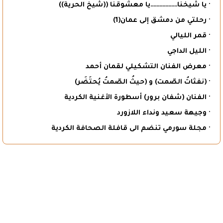
· يا شيخنا………………يا معشوقنا ((شيخ الحرية))
· رحلتي من دمشق إلى عمان(1)
· قمر الليالي
· الليل الداجي
· معرض الفنان التشكيلي لقمان أحمد
· (نفثاتُ الصّمت) و (حيثُ الصّمتُ يُحتَضَر)
· الفنان (شفان برور) أسطورة الأغنية الكردية
· وجيهة سعيد ونداء اللازورد
· مجلة سورمي تنضم الى قافلة الصحافة الكردية