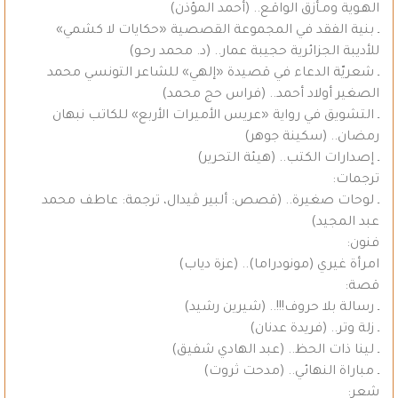
الهـوية ومـأزق الواقـع.. (أحمد المؤذن)
ـ بنية الفقد في المجموعة القصصية «حكايات لا كشمي»
للأديبة الجزائرية حجيبة عمار.. (د. محمد رحـو)
ـ شعريّة الدعاء في قصيدة «إلهي» للشاعر التونسي محمد
الصغير أولاد أحمد.. (فراس حج محمد)
ـ التشويق في رواية «عريس الأميرات الأربع» للكاتب نبهان
رمضان.. (سكينة جوهر)
ـ إصدارات الكتب.. (هيئة التحرير)
ترجمات:
ـ لوحات صغيرة.. (قصص: ألبير ڤيدال، ترجمة: عاطف محمد
عبد المجيد)
فنون:
امرأة غيري (مونودراما).. (عزة دياب)
قصة:
ـ رسالة بلا حروف!!!.. (شيرين رشيد)
ـ زلة وتر.. (فريدة عدنان)
ـ لينا ذات الحظ.. (عبد الهادي شفيق)
ـ مباراة النهائي.. (مدحت ثروت)
شعر: