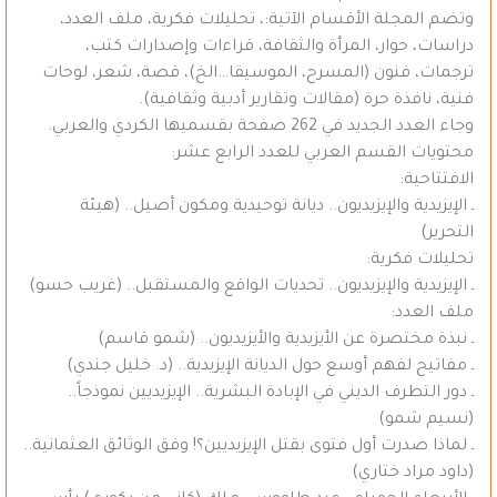
وتضم المجلة الأقسام الآتية:، تحليلات فكرية، ملف العدد،
دراسات، حوار، المرأة والثقافة، قراءات وإصدارات كتب،
ترجمات، فنون (المسرح، الموسيقا…الخ)، قصة، شعر، لوحات
فنية، نافذة حرة (مقالات وتقارير أدبية وثقافية).
وجاء العدد الجديد في 262 صفحة بقسميها الكردي والعربي.
محتويات القسم العربي للعدد الرابع عشر:
الافتتاحية:
ـ الإيزيدية والإيزيديون.. ديانة توحيدية ومكون أصيل.. (هيئة
التحرير)
تحليلات فكرية:
ـ الإيزيدية والإيزيديون.. تحديات الواقع والمستقبل.. (غريب حسو)
ملف العدد:
ـ نبذة مختصرة عن الأيزيدية والأيزيديون.. (شمو قاسم)
ـ مفاتيح لفهم أوسع حول الديانة الإيزيدية.. (د. خليل جندي)
ـ دور التطرف الديني في الإبادة البشرية.. الإيزيديين نموذجاً..
(نسيم شمو)
ـ لماذا صدرت أول فتوى بقتل الإيزيديين؟! وفق الوثائق العثمانية..
(داود مراد ختاري)