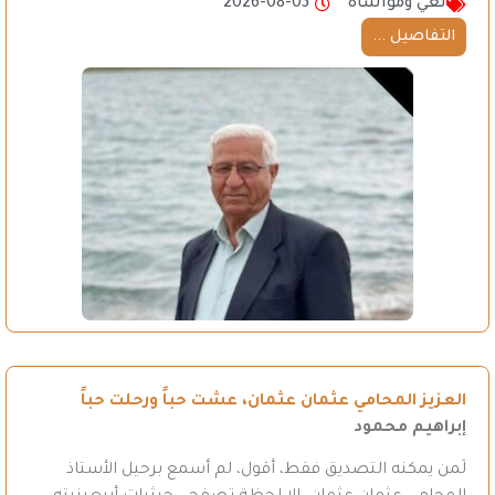
نعي ومواساة
2026-08-03
التفاصيل ...
العزيز المحامي عثمان عثمان، عشت حباً ورحلت حباً
إبراهيم محمود
لَمن يمكنه التصديق فقط، أقول، لم أسمع برحيل الأستاذ