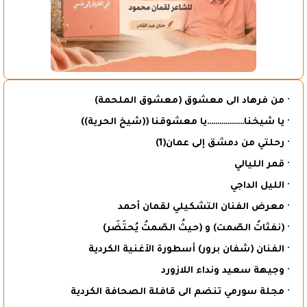
· من فرهاد الى معشوق (معشوق الملحمة)
· يا شيخنا………………يا معشوقنا ((شيخ الحرية))
· رحلتي من دمشق إلى عمان(1)
· قمر الليالي
· الليل الداجي
· معرض الفنان التشكيلي لقمان أحمد
· (نفثاتُ الصّمت) و (حيثُ الصّمتُ يُحتَضَر)
· الفنان (شفان برور) أسطورة الأغنية الكردية
· وجيهة سعيد ونداء اللازورد
· مجلة سورمي تنضم الى قافلة الصحافة الكردية