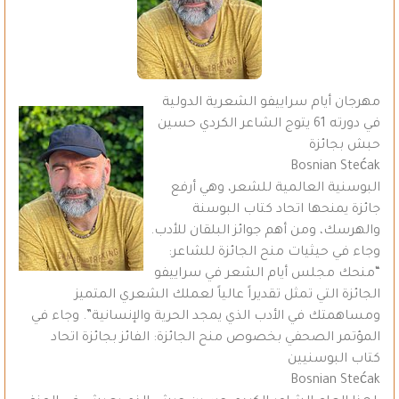
مهرجان أيام سراييفو الشعرية الدولية
في دورته 61 يتوج الشاعر الكردي حسين
حبش بجائزة
Bosnian Stećak
البوسنية العالمية للشعر، وهي أرفع
جائزة يمنحها اتحاد كتاب البوسنة
والهرسك، ومن أهم جوائز البلقان للأدب.
وجاء في حيثيات منح الجائزة للشاعر:
“منحك مجلس أيام الشعر في سراييفو
الجائزة التي تمثل تقديراً عالياً لعملك الشعري المتميز
ومساهمتك في الأدب الذي يمجد الحرية والإنسانية”. وجاء في
المؤتمر الصحفي بخصوص منح الجائزة: الفائز بجائزة اتحاد
كتاب البوسنيين
Bosnian Stećak