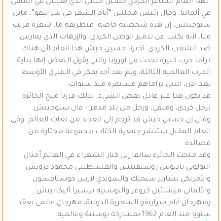
لهذا العام الشاعر الكردي حسين حبش الذي يعيش في المنفى
في ألمانيا. وقال رئيس مجلس “أيام الشعر في سراييفو”، مايل
ستوجيتش، إن هذه شخصية خاصة. فبطريقة ما، شعره قريب
منا، لأنه يكتب عن تدمير الوطن الكردي، والإرهاب الذي يمارس
ضد الشعب الكردي. اخترنا حسين حبش هذا العام لأن هناك
دراما حرب كبيرة تحدث في أوروبا والتي يقول البعض إنها بداية
الحرب العالمية الثالثة، ولم يعد أحد يفكر في الشرق الأوسط
بعد الآن، الذين دراماهم مستمرة منذ سنوات.
قد يكون هذا غير عادل بعض الشيء. لذلك قررنا منح الجائزة
لرجل كردي، ومنفي، ورجل من بلد مدمر – قال ستوجيتش.
وقال إن حسين حبش قد ترجم إلى العديد من لغات العالم، وفي
العام المقبل ستنشر جمعية الكتاب مجموعة مختارة من
قصائده.
وقد منحت الجائزة سابقا إلى كبار الشعراء في العالم أمثال
البولوني تاديوس روسيفيتش والفلسطيني محمود درويش
والأمريكي تشارلز سيميك والسويدي لارس جوستافسون
والألماني ميشائيل كروغر والبوسنية بيسيرا أليكاديتش…
ومهرجان أيام سراييفو الشعرية الدولية، مهرجان عالمي يعقد
سنويا منذ العام 1962 بمشاركة بوسنية وعالمية.