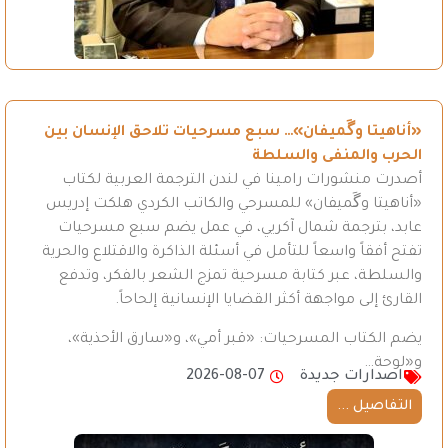
«أناهيتا وگَميفان»… سبع مسرحيات تلاحق الإنسان بين
الحرب والمنفى والسلطة
أصدرت منشورات رامينا في لندن الترجمة العربية لكتاب
«أناهيتا وگَميفان» للمسرحي والكاتب الكردي هلكت إدريس
عابد، بترجمة شمال آكريي، في عمل يضم سبع مسرحيات
تفتح أفقاً واسعاً للتأمل في أسئلة الذاكرة والاقتلاع والحرية
والسلطة، عبر كتابة مسرحية تمزج الشعر بالفكر، وتدفع
القارئ إلى مواجهة أكثر القضايا الإنسانية إلحاحاً.
يضم الكتاب المسرحيات: «قبر أمي»، و«سارق الأحذية»،
و«لوحة…
اصدارات جديدة
2026-08-07
التفاصيل ...