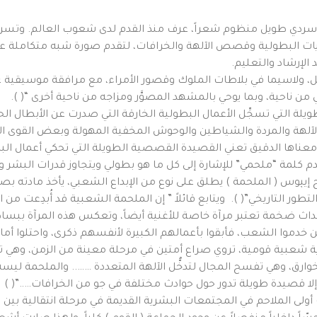
بي سردي طويل منظوم شعراً، عرف منذ القدم لدى شعوب العالم. وتسرد
ت البطولية وقصص الآلهة والخرافات، لتقدم صورة شبه متكاملة عن 
لإرشاد والتعليم.
ل، ولاسيما في بلاطات الملوك وقصور الأمراء، مع مرافقة موسيقية غالب
من ناحية، وبما يوحي بالمشهد المصوَّر ومزاجه من ناحية أخرى “( ).
الطويلة التي تسجِّل الأعمال البطولية الخارقة التي صدرت عن الأبطال ا
لآلهة والمردة والشياطين والوحوش المخفية المهولة وبعض القوى الك
في معناها الدقيق تعني القصيدة القصصية الطويلة التي تحكي أعمال ال
دم كلمة “ملحمي” للإشارة إلى كل ما هو بطولي ويتجاوز قدرات البشر و
 إيپوس ( الملحمة ) يطلق على نوع من الإبداع الشعبي، يأخذ مادته
طور التاريخي”( ). ويتابع قائلاً ” إن الملحمة الشعبية قد أُبدِعت من
داث ضخمة تعتبر مرآة خاصة للأغنية أيضاً، وتعكس هذه المرآة ببساط
دموا الشعب، فأبقوا بأعمالهم الكبيرة لأنفسهم ذكرى، واحتلوا أماكن 
كاية شعبية قومية، تروي صراع أمتين في مرحلة معينة من الزمن، وهي 
ارق، وهي تفسح المجال لتدخُّل الآلهة المتعددة …….. والملحمة ليس
ا قصيدة طويلة تدور حول حوادث مختلفة في جو من الخرافات…..”( )
لى الملاحم في المجتمعات البشرية القديمة في مرحلة انتقالية بين ا