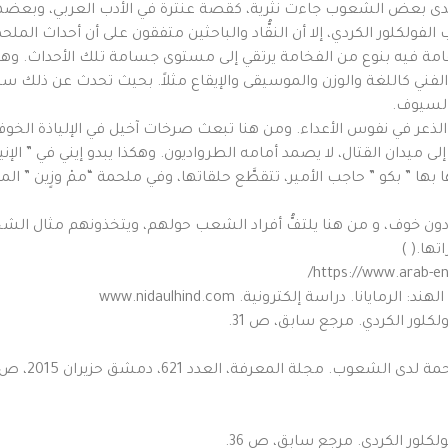
ى بعض الشعوب جاءت نثرية، كقصة عنترة في الأدب العربي، وبعضها ت
ب الفولكلور الكردي، إلا أن النقُّاد والباحثين متفقون على أن أحداث المل
ر عامة فيه بنوع من الفخامة يرتقي إلى مستوى جسامة تلك الأحداث. وهذ
ني كاللغة والوزن والموسيقى والإيقاع مثلاً. بحيث تحدث عن ذلك 
السيوف.
ن الذعر في نفوس الأعداء. ومن هنا تبعث صرخات آخيل في الإلياذة ال
 ميدان القتال، لا يصمد أمامه الطرواديون. وهكذا يبدو إيني في ” الإنيا
بها ” بكو ” حاجب الأمير، تتقطَّع حلقاتها، وفي ملحمة “ممْ وزٍين ” الم
ون خوف، و من هنا يلتفُّ أفراد الشعب حولهم، ويتخذونهم مثال الشجاع
ها.( )