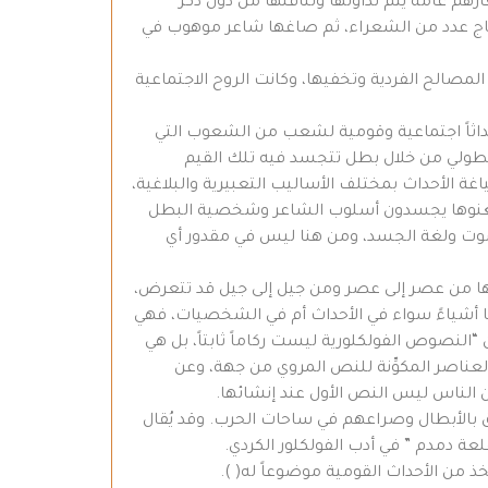
ارهم عامة يتم تداولها وتناقلها من دون ذكر
أو نتاج عدد من الشعراء، ثم صاغها شاعر موهوب في
مصالح الفردية وتخفيها، وكانت الروح الاجتماعية
حداثاً اجتماعية وقومية لشعب من الشعوب التي
 بطولي من خلال بطل تتجسد فيه تلك القيم
غة الأحداث بمختلف الأساليب التعبيرية والبلاغية،
م ومغنوها يجسدون أسلوب الشاعر وشخصية البطل
الصوت ولغة الجسد، ومن هنا ليس في مقدور أي
ها من عصر إلى عصر ومن جيل إلى جيل قد تتعرض،
ها أشياءً سواء في الأحداث أم في الشخصيات، فهي
النصوص الفولكلورية ليست ركاماً ثابتاً، بل هي
العناصر المكوِّنة للنص المروي من جهة، وعن
 من الناس ليس النص الأول عند إنشائها.
تتعلق بالأبطال وصراعهم في ساحات الحرب. وقد يُقال
ة دمدم ” في أدب الفولكلور الكردي.
خذ من الأحداث القومية موضوعاً له( ).