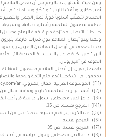
ومن حيث الأسلوب، فبالرغم من أن بعض الملاحم لد
أمير حكاري وبنَفْشا نارين ” و ” خَجْ وسيامند ” في أد
الجسام تتطلَّب أسلوباً قوياً، تمتاز الجمل والتعبي
عظمة مضمون الملحمة وأسلوب بنائها ونسيجها الف
صيحات الأبطال ممتزجة مع قرقعة الرماح وصليل 
ولهذا يبدو أبطال الملاحم ذوي قدرات خارقة، يثيرو
يدب الضعف في أوصال المقاتلين الإغريق، وإذ يعود إلى
آلان ” حين يضغط على السلسلة الحديدية التي قيَّدها 
الخوف في أمير بوتان.
باختصار نقول: إن أبطال الملاحم يقتحمون المهالك د
يجمعون في شخصياتهم قِيَم الأمة وروحها وانتصارات
([1]) الموسوعة العربية. مقال إلكتروني. https://www.arab-ency.com/ar/
([2]) أحمد أبو زيد: الملحمة كتاريخ وثقافة. مثال من الهند: الرمايانا. دراسة إلكترونية. www.nidaulhind.com
([3]) د. عزالدين مصطفى رسول: دراسة في أدب الفولكلور الكردي. مرجع سابق، ص 31.
([4]) المرجع نفسه، ص 35.
([5]) عبدالكريم إبراهيم قميرة: لمحات من فن الملحمة لدى الشعوب. مجلة المعرفة، العدد 621، دمشق حزيران 2015، ص 58، 59.
([6]) المرجع نفسه.
([7]) المرجع نفسه، ص 35.
([8]) د. عزالدين مصطفى رسول: دراسة في أدب الفولكلور الكردي. مرجع سابق، ص 36.