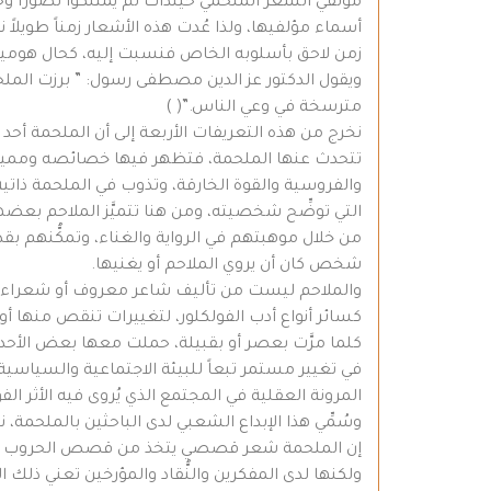
مؤلفي الشعر الملحمي حينذاك لم يمتلكوا تصوراً وحسّ
أسماء مؤلفيها، ولذا عُدت هذه الأشعار زمناً طويلاً
زمن لاحق بأسلوبه الخاص فنسبت إليه، كحال هوميروس 
ويقول الدكتور عز الدين مصطفى رسول: ” برزت الملح
مترسخة في وعي الناس.”( )
نخرج من هذه التعريفات الأربعة إلى أن الملحمة أ
تتحدث عنها الملحمة، فتظهر فيها خصائصه ومميزاته
والفروسية والقوة الخارقة، وتذوب في الملحمة ذاتية 
التي توضِّح شخصيته، ومن هنا تتميَّز الملاحم ب
من خلال موهبتهم في الرواية والغناء، وتمكُّنهم ب
شخص كان أن يروي الملاحم أو يغنيها.
والملاحم ليست من تأليف شاعر معروف أو شعراء م
كسائر أنواع أدب الفولكلور، لتغييرات تنقص منها أ
كلما مرَّت بعصر أو بقبيلة، حملت معها بعض الأحداث
في تغيير مستمر تبعاً للبيئة الاجتماعية والسياسية
المرونة العقلية في المجتمع الذي يُروى فيه الأثر ال
وسُمِّي هذا الإبداع الشعبي لدى الباحثين بالملحمة، ن
إن الملحمة شعر قصصي يتخذ من قصص الحروب موضوعاً
ولكنها لدى المفكرين والنُّقاد والمؤرخين تعني ذلك 