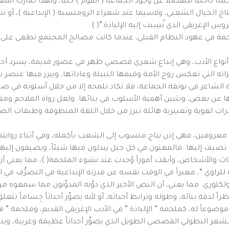
اً داخلياً منفصلاً عن وجود الجماعة ( القوم ) كلياً، ولهذا صارت أشع
 نتاجَ الخيال الشعبي، ولاسيما عند شعراء الرومنسية ( الإبداعية )، 
الإغريقي الذي نُسِبت إليه الإلياذة.”( )
مة في عهود النظام القبلي، عندما كانت مصالح المجتمع تطغى على ال
حد أنواع الأدب، وهي إبداع شعري قصصي ظهر في عصور قديمة، يسرد أ
 التي تعكس روح الأمة وقيمها النبيلة وعاداتها، ويبرز فيها عنصر
الشاعر في بوتقة الجماعة، فلا تكاد تلمحه إلا من خلال أسلوبه في صيا
عضها عن بعض، وتتبين أهمية الأسلوب في بنائها. ولعل رواة الملاح
قدرات لغوية وتعبيرية هائلة تبرز من خلال اللغة المنطوقة وطبقات 
عروفين، فهي إذن نتاج منسوب إلى الشعب بأكمله، وفي أثناء روايت
و تضيف إليها. فالمغنون في كل جيل يبدلون فيها شيئاً، ويضيفون إلي
 والأشخاص، وأبقت أموراً وُجدت عند نشوء الملحمة( )، مما يعني أن “
 للراوي “، معبراً في الوقت نفسه عن قدرته الإبداعية في التصرُّف في 
فولكلوري. مما يعني، أن النص الأخير الذي دوَّنه المدوِّنون مما سمعوه
ظراً لدقة بنائه، وطوله وترابط أحداثه، أو لأنه يصوِّر أحداثاً جِساماً 
 له، كملحمة ” الإلياذة ” في الأدب الإغريقي القديم، وملحمة ” قلع
الشعر البطولي القصصي الطويل الذي يصوِّر أحداثاً عظيمة وغريبة، ويت