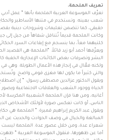
تعريف الملحمة.
تعرِّف الموسوعة العربية الملحمة بأنها ” عمل أد
شعب بعينه. وتستخدم في متنها الأساطير والحكايا
حقيقي، كما تتضمن تعليمات وشروحات دينية بقصد ا
وكانت الملحمة قديماً تُتناقل شفاهاً من جيل إلى جي
كلتيهما معاً، بما ينسجم مع إيقاعات السرد الحكائي 
ويعرِّفها أحمد أبو زيد قائلاً: “الملحمة هي القصيد 
البشر وتصرفات بعض الكائنات الإعجازية الخفية كا
ولكنه فعَّال في إنجاز هذه الأعمال الطويلة. وهي 
والتي كثيراً ما يكون لها مغزى قومي واضح. وتُستخ
ويقول الدكتور عزالدين مصطفى رسول: ” إن اصطلاح
الحياة ووجود الشعب والعلاقات الاجتماعية ويصور الت
أغانيه، ومن هنا فإن الملحمة الشعبية المكرسة لأح
الناس، أو كانت تعكس صورة لأولئك الأشخاص الذين خ
ويقول عبد الكريم إبراهيم قميرة: ” الملحمة هي ح
المبالغة والخيال في وصف الحوادث والحديث عن الخو
شعراء عدة، ومن خلال عصور عدة. الملحمة ليست إل
أما عن ظهورها، فتقول الموسوعة العربية ” ظهرت أو