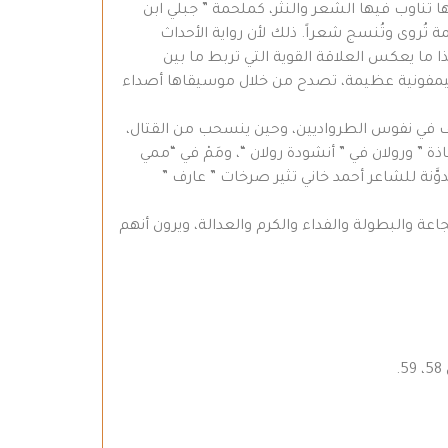
ناوب فيها الشعر والنثر، كملحمة ” جبلي ابن
حمة تُروى وتُنسج شعراً. ذلك لأن رواية الأحداث
ا ما يعكس العلاقة القوية التي تربط ما بين
سيمفونية عظيمة، تصدح من خلال موسيقاها أصداء
خوف في نفوس الطرواديين، وحين ينسحب من القتال،
ذة ” ورولان في ” أنشودة رولان “، ومَمْ في “ممي
دوَّنة للشاعر أحمد خاني تثير صرخات ” عارف ”
ة والبطولة والفداء والكرم والعدالة، ويرون أنهم