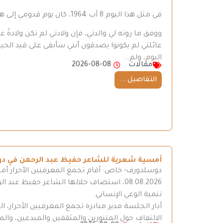
في مثل هذا اليوم 8 آب 1964، كان يوم قدومي إلى هذه الدنيا.
ووفق ما روته لي والدتي، فإن ولادتي لم تكن ولادةً
عائلتي لم يكونوا يصدقون أنني سأبقى على قيد الحي
اليوم، ولم…
مقالات
2026-08-08
التفاصيل ...
أمسية شعرية للشاعر حفيظ عبد الرحمن في د
دوسلدورف- خاص: أقام تجمع المعرفيين الأحرار أ
08.08.2026، استضاف خلالها الشاعر حفيظ عب
تنمية الوعي الإنساني.
أدار الجلسة مدير مبادرة تجمع المعرفيين الأحرار، ا
الالتفاف حول المتنورين والمثقفين والمبدعين، وال