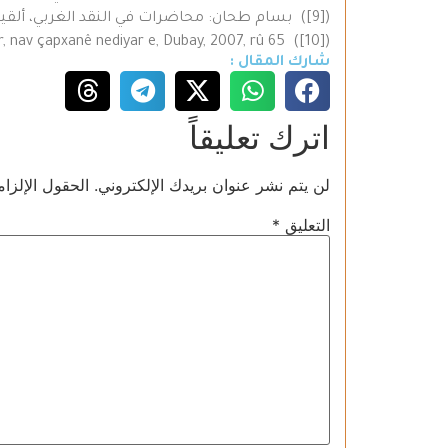
([9]) بسام طحان: محاضرات في النقد الغربي، ألقيت على طلبة السنة الرابعة في كلية الآداب بجامعة حلب عام 1973، ص 2.
([10]) Heyder Omer: Ehmedê Xanî. Destana Mem û Zîn; raman û huner, weşanên Hîro,Semakur, nav çapxanê nediyar e, Dubay, 2007, rû 65.
شارك المقال :
اترك تعليقاً
لن يتم نشر عنوان بريدك الإلكتروني.
الحقول الإلزام
التعليق
*