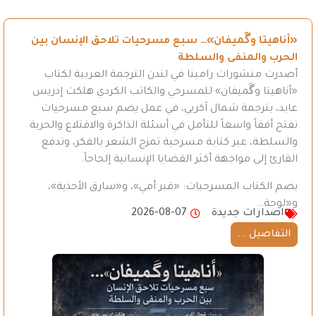
«أناهيتا وگَميفان»… سبع مسرحيات تلاحق الإنسان بين
الحرب والمنفى والسلطة
أصدرت منشورات رامينا في لندن الترجمة العربية لكتاب
«أناهيتا وگَميفان» للمسرحي والكاتب الكردي هلكت إدريس
عابد، بترجمة شمال آكريي، في عمل يضم سبع مسرحيات
تفتح أفقاً واسعاً للتأمل في أسئلة الذاكرة والاقتلاع والحرية
والسلطة، عبر كتابة مسرحية تمزج الشعر بالفكر، وتدفع
القارئ إلى مواجهة أكثر القضايا الإنسانية إلحاحاً.
يضم الكتاب المسرحيات: «قبر أمي»، و«سارق الأحذية»،
و«لوحة…
اصدارات جديدة
2026-08-07
التفاصيل ...