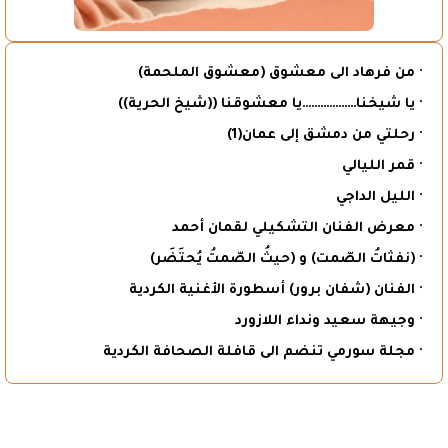
· من فرهاد الى معشوق (معشوق الملحمة)
· يا شيخنا………………يا معشوقنا ((شيخ الحرية))
· رحلتي من دمشق إلى عمان(1)
· قمر الليالي
· الليل الداجي
· معرض الفنان التشكيلي لقمان أحمد
· (نفثاتُ الصّمت) و (حيثُ الصّمتُ يُحتَضَر)
· الفنان (شفان برور) أسطورة الأغنية الكردية
· وجيهة سعيد ونداء اللازورد
· مجلة سورمي تنضم الى قافلة الصحافة الكردية