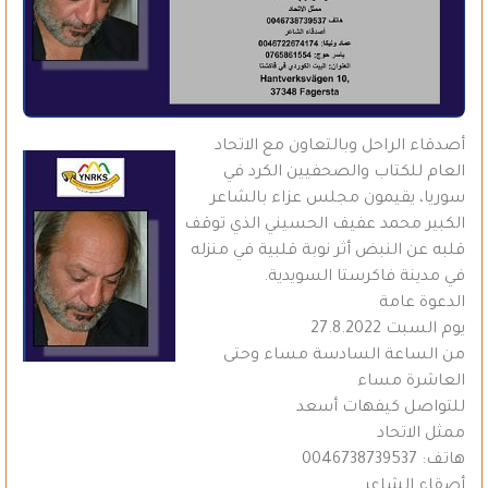
أصدقاء الراحل وبالتعاون مع الاتحاد
العام للكتاب والصحفيين الكرد في
سوريا، يقيمون مجلس عزاء بالشاعر
الكبير محمد عفيف الحسيني الذي توقف
قلبه عن النبض أثر نوبة قلبية في منزله
في مدينة فاكرستا السويدية.
الدعوة عامة
يوم السبت 27.8.2022
من الساعة السادسة مساء وحتى
العاشرة مساء
للتواصل كيفهات أسعد
ممثل الاتحاد
هاتف: 0046738739537
أصقاء الشاعر